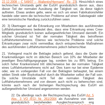
22.12.2008 – C 549/07 – „Wallentin/Hermann“, Rz. 23
). Hinsichtlich eines
technischen Umstands geht der EuGH grundsätzlich davon aus, dass
dieser Teil der normalen Ausübung der Tätigkeit sei, da diese täglich
auftreten. Etwas andere gelte, wenn es sich um einen Fabrikationsfehler
handele oder wenn die technischen Probleme auf einen Sabotageakt oder
eine terroristische Handlung zurückzuführen seien.
20. 3) Übertragen auf die Erkrankung von Mitarbeitern des ausführenden
Luftfahrtunternehmens bedeutet dies, dass eine Erkrankung eines Crew-​
Mitglieds grundsätzlich keinen außergewöhnlichen Umstand darstellt. Ein
solcher Umstand ist Teil der normalen Tätigkeit des betroffenen
Luftfahrtunternehmens. Ebenso wie technische Probleme sind solche
Erkrankungen zwar nicht vermeidbar, durch entsprechende Maßnahmen
des ausführenden Luftfahrtunternehmens jedoch beherrschbar.
21. Vorliegend macht die Beklagte jedoch geltend, dass die Quote der
Krankmeldungen nicht im üblichen Bereich von 10% der Mitarbeiter der
jeweiligen Beschäftigungsgruppe lag, sondern bis zu 89% betrug. Ein
solch hoher Krankenstand tritt üblicherweise bei der normalen Tätigkeit
eines Luftfahrtunternehmens nicht auf. Dies kann nur bei einer Epidemie
oder, wie im vorliegenden Fall von der Beklagten behauptet, bei einem
wilden Streik oder Boykottaufruf durch die Mitarbeiter selbst der Fall sein.
Da solche Umstände nicht Teil der normalen Tätigkeit des
Luftfahrtunternehmens und von diesem auch nicht zu beherrschen sind,
könnte auch nach der bisherigen Rechtsprechung des EuGH ein
außergewöhnlicher Umstand angenommen werden.
22. Da allerdings nach der Rechtsprechung des EuGH
Art. 5
Abs. 3 VO (EG) Nr. 261/2004
als Ausnahme von dem
grundsätzlich bestehenden Ausgleichsanspruch eng