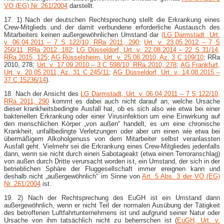
VO (EG) Nr. 261/2004
darstellt.
17. 1) Nach der deutschen Rechtsprechung stellt die Erkrankung eines
Crew-​Mitglieds und der damit verbundene erforderliche Austausch des
Mitarbeiters keinen außergewöhnlichen Umstand dar
(LG Darmstadt, Urt.
v. 06.04.2011 – 7 S 122/10, RRa 2011, 290
;
Urt. v. 23.05.2012 – 7 S
250/11, RRa 2012, 182
;
LG Düsseldorf, Urt. v. 22.08.2014 – 22 S 31/14,
RRa 2015, 125
;
AG Rüsselsheim, Urt. v. 25.08.2010, Az. 3 C 109/10
; RRa
2010, 278;
Urt. v. 17.09.2010 – 3 C 598/10, RRa 2010, 278
;
AG Frankfurt,
Urt. v. 20.05.2011, Az. 31 C 245/11
;
AG Düsseldorf, Urt. v. 14.08.2015 –
37 C 15236/14
).
18. Nach der Ansicht des
LG Darmstadt, Urt. v. 06.04.2011 – 7 S 122/10,
RRa 2011, 290
kommt es dabei auch nicht darauf an, welche Ursache
dieser krankheitsbedingte Ausfall hat, ob es sich also wie etwa bei einer
bakteriellen Erkrankung oder einer Virusinfektion um eine Einwirkung auf
den menschlichen Körper „von außen“ handelt, es um eine chronische
Krankheit, unfallbedingte Verletzungen oder aber um einen wie etwa bei
übermäßigem Alkoholgenuss von dem Mitarbeiter selbst veranlassten
Ausfall geht. Vielmehr sei die Erkrankung eines Crew-​Mitgliedes jedenfalls
dann, wenn sie nicht durch einen Sabotageakt (etwa einen Terroranschlag)
von außen durch Dritte verursacht worden ist, ein Umstand, der sich in der
betrieblichen Sphäre der Fluggesellschaft immer ereignen kann und
deshalb nicht „außergewöhnlich“ im Sinne von
Art. 5 Abs. 3 der VO (EG)
Nr. 261/2004
ist.
19. 2) Nach der Rechtsprechung des EuGH ist ein Umstand dann
außergewöhnlich, wenn er nicht Teil der normalen Ausübung der Tätigkeit
des betroffenen Luftfahrtunternehmens ist und aufgrund seiner Natur oder
Ursache von ihm tatsächlich nicht zu beherrschen ist (
EuGH, Urt. v.