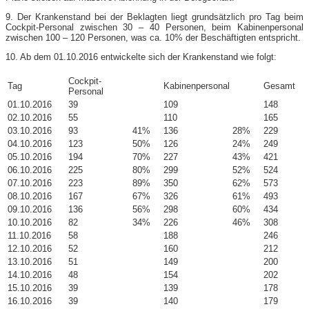
9. Der Krankenstand bei der Beklagten liegt grundsätzlich pro Tag beim
Cockpit-​Personal zwischen 30 – 40 Personen, beim Kabinenpersonal
zwischen 100 – 120 Personen, was ca. 10% der Beschäftigten entspricht.
10. Ab dem 01.10.2016 entwickelte sich der Krankenstand wie folgt:
Cockpit-
Tag
Kabinen­per­sonal
Gesamt
Personal
01.10.2016
39
109
148
02.10.2016
55
110
165
03.10.2016
93
41%
136
28%
229
04.10.2016
123
50%
126
24%
249
05.10.2016
194
70%
227
43%
421
06.10.2016
225
80%
299
52%
524
07.10.2016
223
89%
350
62%
573
08.10.2016
167
67%
326
61%
493
09.10.2016
136
56%
298
60%
434
10.10.2016
82
34%
226
46%
308
11.10.2016
58
188
246
12.10.2016
52
160
212
13.10.2016
51
149
200
14.10.2016
48
154
202
15.10.2016
39
139
178
16.10.2016
39
140
179