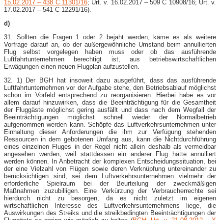
15.02.2017 – 438 C 11301/16
; Urt. v. 16.02.2017 – 509 C 10908/16; Urt. v.
17.02.2017 – 541 C 12291/16).
d)
31. Sollten die Fragen 1 oder 2 bejaht werden, käme es als weitere
Vorfrage darauf an, ob der außergewöhnliche Umstand beim annullierten
Flug selbst vorgelegen haben muss oder ob das ausführende
Luftfahrtunternehmen berechtigt ist, aus betriebswirtschaftlichen
Erwägungen einen neuen Flugplan aufzustellen.
32. 1) Der BGH hat insoweit dazu ausgeführt, dass das ausführende
Luftfahrtunternehmen vor der Aufgabe stehe, den Betriebsablauf möglichst
schon im Vorfeld entsprechend zu reorganisieren. Hierbei habe es vor
allem darauf hinzuwirken, dass die Beeinträchtigung für die Gesamtheit
der Fluggäste möglichst gering ausfällt und dass nach dem Wegfall der
Beeinträchtigungen möglichst schnell wieder der Normalbetrieb
aufgenommen werden kann. Schöpfe das Luftverkehrsunternehmen unter
Einhaltung dieser Anforderungen die ihm zur Verfügung stehenden
Ressourcen in dem gebotenen Umfang aus, kann die Nichtdurchführung
eines einzelnen Fluges in der Regel nicht allein deshalb als vermeidbar
angesehen werden, weil stattdessen ein anderer Flug hätte annulliert
werden können. In Anbetracht der komplexen Entscheidungssituation, bei
der eine Vielzahl von Flügen sowie deren Verknüpfung untereinander zu
berücksichtigen sind, sei dem Luftverkehrsunternehmen vielmehr der
erforderliche Spielraum bei der Beurteilung der zweckmäßigen
Maßnahmen zuzubilligen. Eine Verkürzung der Verbraucherrechte sei
hierdurch nicht zu besorgen, da es nicht zuletzt im eigenen
wirtschaftlichen Interesse des Luftverkehrsunternehmens liege, die
Auswirkungen des Streiks und die streikbedingten Beeinträchtigungen der