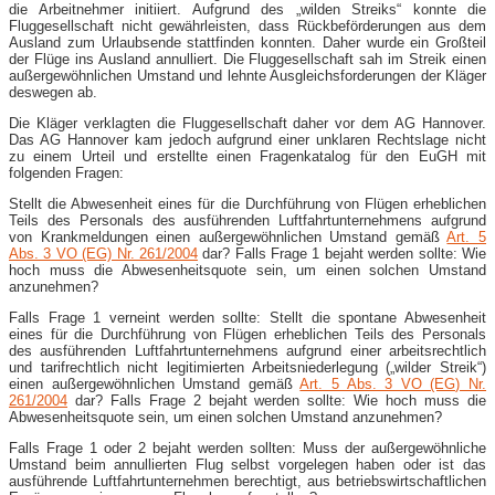
die Arbeitnehmer initiiert. Aufgrund des „wilden Streiks“ konnte die
Fluggesellschaft nicht gewährleisten, dass Rückbeförderungen aus dem
Ausland zum Urlaubsende stattfinden konnten. Daher wurde ein Großteil
der Flüge ins Ausland annulliert. Die Fluggesellschaft sah im Streik einen
außergewöhnlichen Umstand und lehnte Ausgleichsforderungen der Kläger
deswegen ab.
Die Kläger verklagten die Fluggesellschaft daher vor dem AG Hannover.
Das AG Hannover kam jedoch aufgrund einer unklaren Rechtslage nicht
zu einem Urteil und erstellte einen Fragenkatalog für den EuGH mit
folgenden Fragen:
Stellt die Abwesenheit eines für die Durchführung von Flügen erheblichen
Teils des Personals des ausführenden Luftfahrtunternehmens aufgrund
von Krankmeldungen einen außergewöhnlichen Umstand gemäß
Art. 5
Abs. 3 VO (EG) Nr. 261/2004
dar? Falls Frage 1 bejaht werden sollte: Wie
hoch muss die Abwesenheitsquote sein, um einen solchen Umstand
anzunehmen?
Falls Frage 1 verneint werden sollte: Stellt die spontane Abwesenheit
eines für die Durchführung von Flügen erheblichen Teils des Personals
des ausführenden Luftfahrtunternehmens aufgrund einer arbeitsrechtlich
und tarifrechtlich nicht legitimierten Arbeitsniederlegung („wilder Streik“)
einen außergewöhnlichen Umstand gemäß
Art. 5 Abs. 3 VO (EG) Nr.
261/2004
dar? Falls Frage 2 bejaht werden sollte: Wie hoch muss die
Abwesenheitsquote sein, um einen solchen Umstand anzunehmen?
Falls Frage 1 oder 2 bejaht werden sollten: Muss der außergewöhnliche
Umstand beim annullierten Flug selbst vorgelegen haben oder ist das
ausführende Luftfahrtunternehmen berechtigt, aus betriebswirtschaftlichen