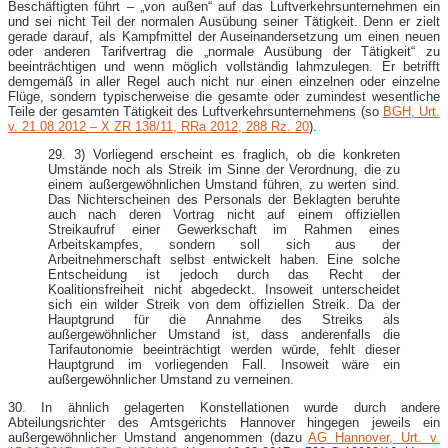
Beschäftigten führt – „von außen“ auf das Luftverkehrsunternehmen ein
und sei nicht Teil der normalen Ausübung seiner Tätigkeit. Denn er zielt
gerade darauf, als Kampfmittel der Auseinandersetzung um einen neuen
oder anderen Tarifvertrag die „normale Ausübung der Tätigkeit“ zu
beeinträchtigen und wenn möglich vollständig lahmzulegen. Er betrifft
demgemäß in aller Regel auch nicht nur einen einzelnen oder einzelne
Flüge, sondern typischerweise die gesamte oder zumindest wesentliche
Teile der gesamten Tätigkeit des Luftverkehrsunternehmens (so
BGH, Urt.
v. 21.08.2012 – X ZR 138/11, RRa 2012, 288 Rz. 20
).
29. 3) Vorliegend erscheint es fraglich, ob die konkreten
Umstände noch als Streik im Sinne der Verordnung, die zu
einem außergewöhnlichen Umstand führen, zu werten sind.
Das Nichterscheinen des Personals der Beklagten beruhte
auch nach deren Vortrag nicht auf einem offiziellen
Streikaufruf einer Gewerkschaft im Rahmen eines
Arbeitskampfes, sondern soll sich aus der
Arbeitnehmerschaft selbst entwickelt haben. Eine solche
Entscheidung ist jedoch durch das Recht der
Koalitionsfreiheit nicht abgedeckt. Insoweit unterscheidet
sich ein wilder Streik von dem offiziellen Streik. Da der
Hauptgrund für die Annahme des Streiks als
außergewöhnlicher Umstand ist, dass anderenfalls die
Tarifautonomie beeinträchtigt werden würde, fehlt dieser
Hauptgrund im vorliegenden Fall. Insoweit wäre ein
außergewöhnlicher Umstand zu verneinen.
30. In ähnlich gelagerten Konstellationen wurde durch andere
Abteilungsrichter des Amtsgerichts Hannover hingegen jeweils ein
außergewöhnlicher Umstand angenommen (dazu
AG Hannover, Urt. v.