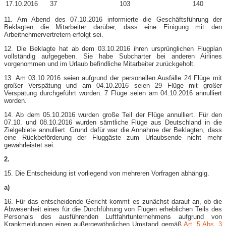
17.10.2016
37
103
140
11. Am Abend des 07.10.2016 informierte die Geschäftsführung der
Beklagten die Mitarbeiter darüber, dass eine Einigung mit den
Arbeitnehmervertretern erfolgt sei.
12. Die Beklagte hat ab dem 03.10.2016 ihren ursprünglichen Flugplan
vollständig aufgegeben. Sie habe Subcharter bei anderen Airlines
vorgenommen und im Urlaub befindliche Mitarbeiter zurückgeholt.
13. Am 03.10.2016 seien aufgrund der personellen Ausfälle 24 Flüge mit
großer Verspätung und am 04.10.2016 seien 29 Flüge mit großer
Verspätung durchgeführt worden. 7 Flüge seien am 04.10.2016 annulliert
worden.
14. Ab dem 05.10.2016 wurden große Teil der Flüge annulliert. Für den
07.10. und 08.10.2016 wurden sämtliche Flüge aus Deutschland in die
Zielgebiete annulliert. Grund dafür war die Annahme der Beklagten, dass
eine Rückbeförderung der Fluggäste zum Urlaubsende nicht mehr
gewährleistet sei.
2.
15. Die Entscheidung ist vorliegend von mehreren Vorfragen abhängig.
a)
16. Für das entscheidende Gericht kommt es zunächst darauf an, ob die
Abwesenheit eines für die Durchführung von Flügen erheblichen Teils des
Personals des ausführenden Luftfahrtunternehmens aufgrund von
Krankmeldungen einen außergewöhnlichen Umstand gemäß
Art. 5 Abs. 3