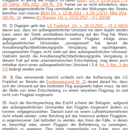
Fluggäste so gering wie möglich zu halten (
BGH, Urt. v. 21.08.2012 – X
ZR 138/11, RRa 2012, 288 Rz. 33
). Ferner sei es nicht erforderlich, dass
der streitgegenständliche Flug unmittelbar von den Wirkungen des Streiks
betroffen sein müsste (
BGH Urt. v. 12.06.2014 – X ZR 121/13, RRa 2014,
293 Rz. 16
; ebenso
AG Bremen, Urt. v. 23.02.2017 – 9 C 82/16
).
33. 2) Dagegen geht das
LG Frankfurt, Urt. v. 29.10.2015 – 24 S 68/15
davon aus, dass ein außergewöhnlicher Umstand nur dann bejaht werden
kann, wenn der Streik unmittelbare Auswirkung auf den Flug hat. Wenn
dagegen ein Luftfahrtunternehmen seinen Flugplan infolge eines
außergewöhnlichen Umstandes „umorganisiert“ hat, beruht die
Annullierung/Nichtbeförderung/große Verspätung des nachfolgenden,
umorganisierten Fluges nicht mehr auf dem außergewöhnlichen Umstand.
Vielmehr beruht die Annullierung/Nichtbeförderung/große Verspätung in
diesem Fall auf einer unternehmerischen Entscheidung, mag diese auch
mittelbar durch einen außergewöhnlichen Umstand i.S.d.
Art. 5 Abs. 3 der
VO
bedingt worden sein.
34. 3) Das erkennende Gericht schließt sich der Auffassung des LG
Frankfurt an. Bereits der
Erwägungsgrund Nr. 15
deutet darauf hin, dass
sich der Umstand auf den konkreten Flug ausgewirkt haben muss, da dort
die Rede von einer Entscheidung zu einem einzelnen Flugzeug ist und
nicht zum Flugplan insgesamt.
35. Auch die Rechtsprechung des EuGH scheint der Befugnis, aufgrund
des außergewöhnlichen Umstandes den Flugplan insgesamt ändern zu
können, entgegenzustehen. Danach kann es einem Luftfahrtunternehmen
nicht erlaubt werden, unter Berufung auf das Interesse anderer Fluggäste,
in angemessener Zeit befördert zu werden, den Kreis der Fälle, in denen
es berechtigt wäre, einem Fluggast die Beförderung zu verweigern,
erheblich zu erweitern. Dies hätte zwangsläufig zur Folge, dass ein