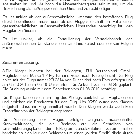
anzusehen ist und wie hoch die Abwesenheitsquote sein muss, um die
Bezeichnung als außergewöhnlichen Umstand zu rechtfertigen.
Es ist unklar ob der außergewöhnliche Umstand den betroffenen Flug
direkt beeinflussen muss oder ob die Fluggesellschaft im Falle eines
gesamtbetrieblichen außergewöhnlichen Umstandes berechtigt ist, den
Flugplan zu ändern.
Es ist unklar, ob die Formulierung der Vermeidbarkeit des
außergewöhnlichen Umstandes den Umstand selbst oder dessen Folgen
meint.
Zusammenfassung:
3.Die Kläger buchten bei der Beklagten, TUI Deutschland GmbH,
Flugtickets der Marke 1-2 Fly für eine Reise nach Faro gebucht. Der Flug
sollte mit der Flugnummer X3 2814 von Düsseldorf nach Faro erfolgen und
am 05.10.2016 um 06:10 Uhr starten. Die Ankunft war für 08:25 geplant.
Die Buchung wurde mit dem Schreiben vom 01.08.2016 bestätigt.
Die Kläger fanden sich am Tag des Abflugs pünktlich am Flughafen ein
und erhielten die Bordkarten für den Flug. Um 05:50 wurde den Klägern
mitgeteilt, dass ihr Flug annulliert wurde. Den Klägern wurde auch kein
Ersatzflug von der Beklagten angeboten.
Die Annullierung des Fluges erfolgte aufgrund massenhafter
Krankmeldungen, die als Reaktion auf ein Schreiben von
Umstruktierungsplänen der Beklagten zurückzuführen waren. Hierbei
handelte es sich laut der Beklagten um einen „wilden Streik“ direkt durch