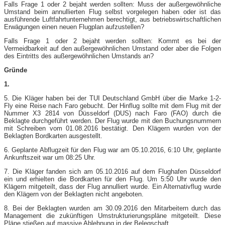
Falls Frage 1 oder 2 bejaht werden sollten: Muss der außergewöhnliche
Umstand beim annullierten Flug selbst vorgelegen haben oder ist das
ausführende Luftfahrtunternehmen berechtigt, aus betriebswirtschaftlichen
Erwägungen einen neuen Flugplan aufzustellen?
Falls Frage 1 oder 2 bejaht werden sollten: Kommt es bei der
Vermeidbarkeit auf den außergewöhnlichen Umstand oder aber die Folgen
des Eintritts des außergewöhnlichen Umstands an?
Gründe
1.
5. Die Kläger haben bei der TUI Deutschland GmbH über die Marke 1-​2-
Fly eine Reise nach Faro gebucht. Der Hinflug sollte mit dem Flug mit der
Nummer X3 2814 von Düsseldorf (DUS) nach Faro (FAO) durch die
Beklagte durchgeführt werden. Der Flug wurde mit den Buchungsnummern
mit Schreiben vom 01.08.2016 bestätigt. Den Klägern wurden von der
Beklagten Bordkarten ausgestellt.
6. Geplante Abflugzeit für den Flug war am 05.10.2016, 6:10 Uhr, geplante
Ankunftszeit war um 08:25 Uhr.
7. Die Kläger fanden sich am 05.10.2016 auf dem Flughafen Düsseldorf
ein und erhielten die Bordkarten für den Flug. Um 5:50 Uhr wurde den
Klägern mitgeteilt, dass der Flug annulliert wurde. Ein Alternativflug wurde
den Klägern von der Beklagten nicht angeboten.
8. Bei der Beklagten wurden am 30.09.2016 den Mitarbeitern durch das
Management die zukünftigen Umstrukturierungspläne mitgeteilt. Diese
Pläne stießen auf massive Ablehnung in der Belegschaft.