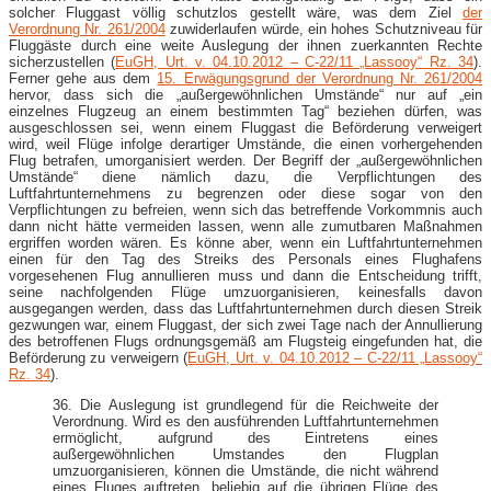
solcher Fluggast völlig schutzlos gestellt wäre, was dem Ziel
der
Verordnung Nr. 261/2004
zuwiderlaufen würde, ein hohes Schutzniveau für
Fluggäste durch eine weite Auslegung der ihnen zuerkannten Rechte
sicherzustellen (
EuGH, Urt. v. 04.10.2012 – C-​22/11 „Lassooy“ Rz. 34
).
Ferner gehe aus dem
15. Erwägungsgrund der Verordnung Nr. 261/2004
hervor, dass sich die „außergewöhnlichen Umstände“ nur auf „ein
einzelnes Flugzeug an einem bestimmten Tag“ beziehen dürfen, was
ausgeschlossen sei, wenn einem Fluggast die Beförderung verweigert
wird, weil Flüge infolge derartiger Umstände, die einen vorhergehenden
Flug betrafen, umorganisiert werden. Der Begriff der „außergewöhnlichen
Umstände“ diene nämlich dazu, die Verpflichtungen des
Luftfahrtunternehmens zu begrenzen oder diese sogar von den
Verpflichtungen zu befreien, wenn sich das betreffende Vorkommnis auch
dann nicht hätte vermeiden lassen, wenn alle zumutbaren Maßnahmen
ergriffen worden wären. Es könne aber, wenn ein Luftfahrtunternehmen
einen für den Tag des Streiks des Personals eines Flughafens
vorgesehenen Flug annullieren muss und dann die Entscheidung trifft,
seine nachfolgenden Flüge umzuorganisieren, keinesfalls davon
ausgegangen werden, dass das Luftfahrtunternehmen durch diesen Streik
gezwungen war, einem Fluggast, der sich zwei Tage nach der Annullierung
des betroffenen Flugs ordnungsgemäß am Flugsteig eingefunden hat, die
Beförderung zu verweigern (
EuGH, Urt. v. 04.10.2012 – C-​22/11 „Lassooy“
Rz. 34
).
36. Die Auslegung ist grundlegend für die Reichweite der
Verordnung. Wird es den ausführenden Luftfahrtunternehmen
ermöglicht, aufgrund des Eintretens eines
außergewöhnlichen Umstandes den Flugplan
umzuorganisieren, können die Umstände, die nicht während
eines Fluges auftreten, beliebig auf die übrigen Flüge des