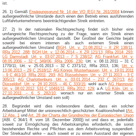
ist.
26. 1) Gemäß
Erwägungsgrund Nr. 14 der VO (EG) Nr. 261/2004
können
außergewöhnliche Umstände durch einen den Betrieb eines ausführenden
Luftfahrtunternehmens beeinträchtigenden Streik eintreten.
27. 2) In der nationalen Rechtsprechung findet sich bisher eine
umfangreiche Rechtsprechung zu der Frage, wann ein Streik einen
außergewöhnlichen Umstand darstellt. Der Großteil der Gerichte bejaht
sowohl bei einem internen als auch externen Streik einen
außergewöhnlichen Umstand (
BGH, Urt. v. 21.08.2012 – X ZR 138/11,
RRa 2012, 288
;
BGH Urt. v. 12.06.2014 – X ZR 121/13, RRa 2014, 293
;
LG Darmstadt, Urt. v. 03.07.2013 – 7 S 238/12
;
AG Frankfurt, Urt. v.
08.05.2006 – 32 C 349/06, RRa 2006, 230
; Urt. v. 08.11.2011 – 31 C
1770/11; Urt. v. 25.01.2013 – 32 C 2371/12, RRa 2013, 136;
Urt. v.
13.06.2013 – 29 C 2518/12
;
AG Königs Wusterhausen, Urt. v. 19.01.2011
– 9 C 461/10, RRa 2011, 293;
AG Rüsselsheim, Urt. v. 27.11.2013 – 3 C
305/13
;
AG Charlottenburg, Urt. v. 03.01.2014 – 232 C 267/13
;
AG
Düsseldorf, Urt. v. 28.10.2015 – 46 C 333/15
; wohl auch
AG Hannover,
Urt. v. 08.02.2012, 531 C 10491/11, RRa 2012, 129
; a.A.
LG Köln, Urt. v.
27.10.2011 – 6 S 282/10
, wonach nur ein externer Streik ein
außergewöhnlicher Umstand sein soll)
28. Begründet wird dies insbesondere damit, dass ein solcher
Arbeitskampf Mittel der unionsrechtlich geschützten Koalitionsfreiheit (
Art.
12 Abs. 1
und
Art. 28 der Charta der Grundrechte der Europäischen Union
[ABl. C 364/1 ff. vom 18. Dezember 2000]) ist und dass er, jedenfalls
soweit zur Ermöglichung des Arbeitskampfes erforderlich, die sonst
bestehenden Rechte und Pflichten aus dem Arbeitsvertrag suspendiert.
Der Streikaufruf wirke – auch soweit er zu einem Ausstand der eigenen