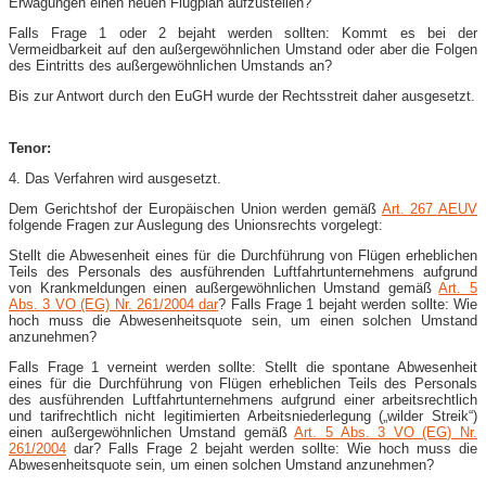
Erwägungen einen neuen Flugplan aufzustellen?
Falls Frage 1 oder 2 bejaht werden sollten: Kommt es bei der
Vermeidbarkeit auf den außergewöhnlichen Umstand oder aber die Folgen
des Eintritts des außergewöhnlichen Umstands an?
Bis zur Antwort durch den EuGH wurde der Rechtsstreit daher ausgesetzt.
Tenor:
4. Das Verfahren wird ausgesetzt.
Dem Gerichtshof der Europäischen Union werden gemäß
Art. 267 AEUV
folgende Fragen zur Auslegung des Unionsrechts vorgelegt:
Stellt die Abwesenheit eines für die Durchführung von Flügen erheblichen
Teils des Personals des ausführenden Luftfahrtunternehmens aufgrund
von Krankmeldungen einen außergewöhnlichen Umstand gemäß
Art. 5
Abs. 3 VO (EG) Nr. 261/2004 dar
? Falls Frage 1 bejaht werden sollte: Wie
hoch muss die Abwesenheitsquote sein, um einen solchen Umstand
anzunehmen?
Falls Frage 1 verneint werden sollte: Stellt die spontane Abwesenheit
eines für die Durchführung von Flügen erheblichen Teils des Personals
des ausführenden Luftfahrtunternehmens aufgrund einer arbeitsrechtlich
und tarifrechtlich nicht legitimierten Arbeitsniederlegung („wilder Streik“)
einen außergewöhnlichen Umstand gemäß
Art. 5 Abs. 3 VO (EG) Nr.
261/2004
dar? Falls Frage 2 bejaht werden sollte: Wie hoch muss die
Abwesenheitsquote sein, um einen solchen Umstand anzunehmen?