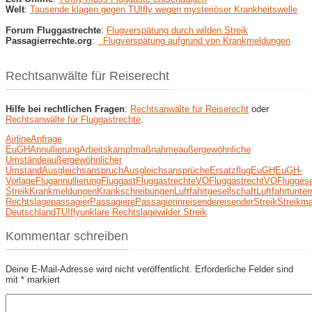
Welt
:
Tausende klagen gegen TUIfly wegen mysteriöser Krankheitswelle
Forum Fluggastrechte
:
Flugverspätung durch wilden Streik
Passagierrechte.org
:
Flugverspätung aufgrund von Krankmeldungen
Rechtsanwälte für Reiserecht
Hilfe bei rechtlichen Fragen
:
Rechtsanwälte für Reiserecht
oder
Rechtsanwälte für Fluggastrechte
.
Airline
Anfrage
EuGH
Annullierung
Arbeitskampfmaßnahme
außergewöhnliche
Umstände
außergewöhnlicher
Umstand
Ausgleichsanspruch
Ausgleichsansprüche
Ersatzflug
EuGH
EuGH-
Vorlage
Flugannullierung
Fluggast
FluggastrechteVO
FluggastrechtVO
Fluggese
Streik
Krankmeldungen
Krankschreibungen
Luftfahrtgesellschaft
Luftfahrtunte
Rechtslage
passagier
Passagiere
Passagierin
reisende
reisender
Streik
Streikm
Deutschland
TUIfly
unklare Rechtslage
wilder Streik
Kommentar schreiben
Deine E-Mail-Adresse wird nicht veröffentlicht.
Erforderliche Felder sind
mit
*
markiert