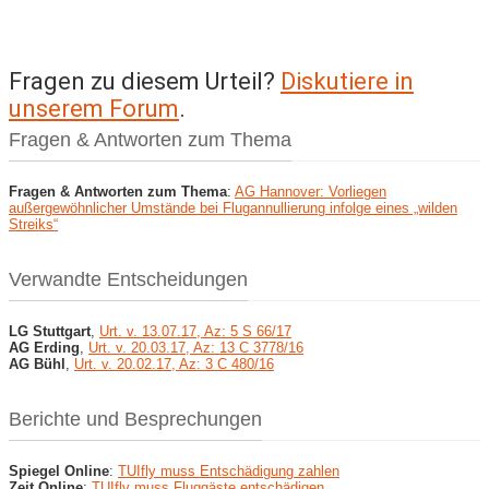
Fragen zu diesem Urteil?
Diskutiere in
unserem Forum
.
Fragen & Antworten zum Thema
Fragen & Antworten zum Thema
:
AG Hannover: Vorliegen
außergewöhnlicher Umstände bei Flugannullierung infolge eines „wilden
Streiks“
Verwandte Entscheidungen
LG Stuttgart
,
Urt. v. 13.07.17, Az: 5 S 66/17
AG Erding
,
Urt. v. 20.03.17, Az: 13 C 3778/16
AG Bühl
,
Urt. v. 20.02.17, Az: 3 C 480/16
Berichte und Besprechungen
Spiegel Online
:
TUIfly muss Entschädigung zahlen
Zeit Online
:
TUIfly muss Fluggäste entschädigen