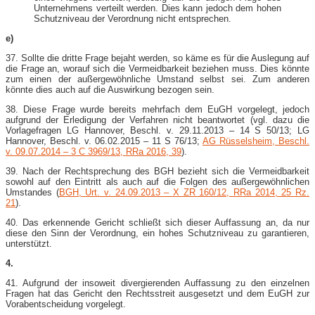
Unternehmens verteilt werden. Dies kann jedoch dem hohen
Schutzniveau der Verordnung nicht entsprechen.
e)
37. Sollte die dritte Frage bejaht werden, so käme es für die Auslegung auf
die Frage an, worauf sich die Vermeidbarkeit beziehen muss. Dies könnte
zum einen der außergewöhnliche Umstand selbst sei. Zum anderen
könnte dies auch auf die Auswirkung bezogen sein.
38. Diese Frage wurde bereits mehrfach dem EuGH vorgelegt, jedoch
aufgrund der Erledigung der Verfahren nicht beantwortet (vgl. dazu die
Vorlagefragen LG Hannover, Beschl. v. 29.11.2013 – 14 S 50/13; LG
Hannover, Beschl. v. 06.02.2015 – 11 S 76/13;
AG Rüsselsheim, Beschl.
v. 09.07.2014 – 3 C 3969/13, RRa 2016, 39
).
39. Nach der Rechtsprechung des BGH bezieht sich die Vermeidbarkeit
sowohl auf den Eintritt als auch auf die Folgen des außergewöhnlichen
Umstandes (
BGH, Urt. v. 24.09.2013 – X ZR 160/12, RRa 2014, 25 Rz.
21
).
40. Das erkennende Gericht schließt sich dieser Auffassung an, da nur
diese den Sinn der Verordnung, ein hohes Schutzniveau zu garantieren,
unterstützt.
4.
41. Aufgrund der insoweit divergierenden Auffassung zu den einzelnen
Fragen hat das Gericht den Rechtsstreit ausgesetzt und dem EuGH zur
Vorabentscheidung vorgelegt.