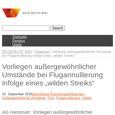
Startseite
Gesetze
Urteile
REISERECHT WIKI
/
Allgemein
/
Vorliegen außergewöhnlicher Umstände
bei Flugannullierung infolge eines „wilden Streiks“
Vorliegen außergewöhnlicher
Umstände bei Flugannullierung
infolge eines „wilden Streiks“
14. September 2018
admin
Keine Kommentare
Allgemein
,
Außergewöhnliche Umstände
,
Flug
,
Flugannullierung
,
Urteile
AG Hannover: Vorliegen außergewöhnlicher