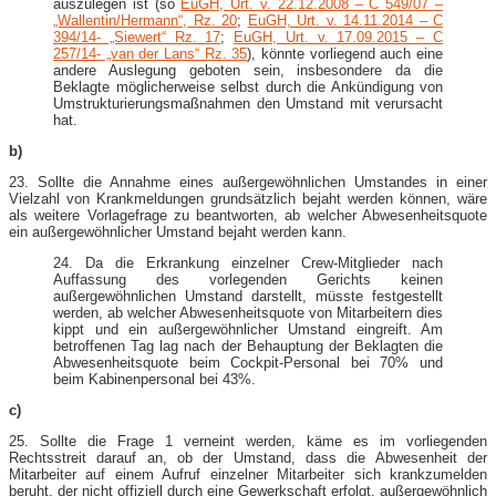
auszulegen ist (so
EuGH, Urt. v. 22.12.2008 – C 549/07 –
„Wallentin/Hermann“, Rz. 20
;
EuGH, Urt. v. 14.11.2014 – C
394/14- „Siewert“ Rz. 17
;
EuGH, Urt. v. 17.09.2015 – C
257/14- „van der Lans“ Rz. 35
), könnte vorliegend auch eine
andere Auslegung geboten sein, insbesondere da die
Beklagte möglicherweise selbst durch die Ankündigung von
Umstrukturierungsmaßnahmen den Umstand mit verursacht
hat.
b)
23. Sollte die Annahme eines außergewöhnlichen Umstandes in einer
Vielzahl von Krankmeldungen grundsätzlich bejaht werden können, wäre
als weitere Vorlagefrage zu beantworten, ab welcher Abwesenheitsquote
ein außergewöhnlicher Umstand bejaht werden kann.
24. Da die Erkrankung einzelner Crew-​Mitglieder nach
Auffassung des vorlegenden Gerichts keinen
außergewöhnlichen Umstand darstellt, müsste festgestellt
werden, ab welcher Abwesenheitsquote von Mitarbeitern dies
kippt und ein außergewöhnlicher Umstand eingreift. Am
betroffenen Tag lag nach der Behauptung der Beklagten die
Abwesenheitsquote beim Cockpit-​Personal bei 70% und
beim Kabinenpersonal bei 43%.
c)
25. Sollte die Frage 1 verneint werden, käme es im vorliegenden
Rechtsstreit darauf an, ob der Umstand, dass die Abwesenheit der
Mitarbeiter auf einem Aufruf einzelner Mitarbeiter sich krankzumelden
beruht, der nicht offiziell durch eine Gewerkschaft erfolgt, außergewöhnlich