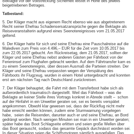
Beklagte vor der Vollstreckung Sicherheit leistet in Höhe des jeweils
beigetriebenen Betrages.
Tatbestand:
5. Der Kläger macht aus eigenem Recht ebenso wie aus abgetretenem
Recht seiner Ehefrau Schadensersatzansprüche gegen die Beklagte als
Reiseveranstalterin aufgrund eines Seenotereignisses vom 21.05.2017
geltend.
6. Der Kläger hatte für sich und seine Ehefrau eine Pauschalreise auf die
Malediven zum Preis von 4.496,– EUR für die Zeit vom 10.05.2017 bis
zum 22.05.2017 gebucht. Am Rückreisetag, dem 21.05.2017, sollten der
Kläger und seine Ehefrau nebst anderen Gästen per Fährboot von der
Ferieninsel zum Flughafen gebracht werden. Auf dem Fährtransfer kam es
zu einem Seenotereignis, über dessen Ausmaß die Parteien streiten. Der
Kläger und seine Ehefrau verpassten wegen der Verspätung des
Fährboots ihr Flugzeug, wurden in einem Hotel untergebracht und konnten
erst am nächsten Tag nach Deutschland zurückreisen.
7. Der Kläger behauptet, die Fahrt mit dem Transferboot habe sich als
außerordentlich traumatisch dargestellt. Weil das Fährboot – was die
Beklagte an keiner Stelle ihres Vortrags konkret in Abrede stellt – schon
auf der Hinfahrt in ein Unwetter geraten sei, sei es bereits verspätet
angekommen. Obwohl klar gewesen sei, dass der Rückflug nicht mehr
habe erreicht werden können, zudem eine Sturmwarnung vorgelegen
habe, seien die Reisenden, darunter auch er und seine Ehefrau, an Bord
gedrängt worden. Nach wenigen Minuten sei man in ein Unwetter geraten;
später habe das Boot Schlagseite erlitten und seien große Wellen über
das Boot gerauscht, sodass das gesamte Gepäck durchnässt worden sei.
In dieser Situation seien die Schiffsmotoren sämtlich ausgefallen. Das