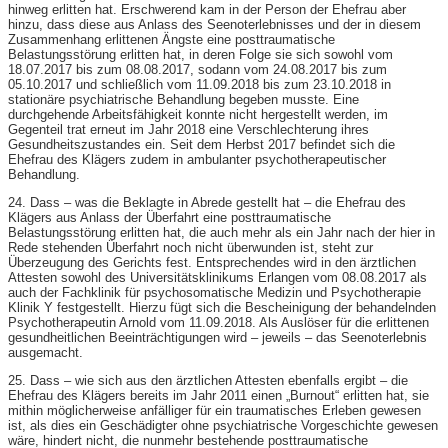
hinweg erlitten hat. Erschwerend kam in der Person der Ehefrau aber
hinzu, dass diese aus Anlass des Seenoterlebnisses und der in diesem
Zusammenhang erlittenen Ängste eine posttraumatische
Belastungsstörung erlitten hat, in deren Folge sie sich sowohl vom
18.07.2017 bis zum 08.08.2017, sodann vom 24.08.2017 bis zum
05.10.2017 und schließlich vom 11.09.2018 bis zum 23.10.2018 in
stationäre psychiatrische Behandlung begeben musste. Eine
durchgehende Arbeitsfähigkeit konnte nicht hergestellt werden, im
Gegenteil trat erneut im Jahr 2018 eine Verschlechterung ihres
Gesundheitszustandes ein. Seit dem Herbst 2017 befindet sich die
Ehefrau des Klägers zudem in ambulanter psychotherapeutischer
Behandlung.
24. Dass – was die Beklagte in Abrede gestellt hat – die Ehefrau des
Klägers aus Anlass der Überfahrt eine posttraumatische
Belastungsstörung erlitten hat, die auch mehr als ein Jahr nach der hier in
Rede stehenden Überfahrt noch nicht überwunden ist, steht zur
Überzeugung des Gerichts fest. Entsprechendes wird in den ärztlichen
Attesten sowohl des Universitätsklinikums Erlangen vom 08.08.2017 als
auch der Fachklinik für psychosomatische Medizin und Psychotherapie
Klinik Y festgestellt. Hierzu fügt sich die Bescheinigung der behandelnden
Psychotherapeutin Arnold vom 11.09.2018. Als Auslöser für die erlittenen
gesundheitlichen Beeinträchtigungen wird – jeweils – das Seenoterlebnis
ausgemacht.
25. Dass – wie sich aus den ärztlichen Attesten ebenfalls ergibt – die
Ehefrau des Klägers bereits im Jahr 2011 einen „Burnout“ erlitten hat, sie
mithin möglicherweise anfälliger für ein traumatisches Erleben gewesen
ist, als dies ein Geschädigter ohne psychiatrische Vorgeschichte gewesen
wäre, hindert nicht, die nunmehr bestehende posttraumatische