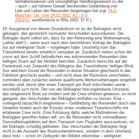
Verhaltensweisen und unsorgfältige Handlungsweisen zu der
– auch – auf höherer Gewalt beruhenden Gefährdung von
Leib und Leben der Reisenden beigetragen hat (vgl.
OLG
München, Urt. vom 24.01.2002, Az.: 8 U
2053/01
, veröffentlicht in RRa 2002, 57 ff.).
18. Ausgehend von diesen Grundsätzen ist es der Beklagten nicht
gelungen, das gesetzlich vermutete Verschulden auszuräumen. Die
Beklagte räumt selbst ein, dass für den Abreisetag eine Wetterwarnung
(„white alert“) – wenn auch nach dem bestrittenen Vortrag der Beklagten
nur auf niedrigster Stufe – vorgelegen habe. Unstreitig kam das
Transferboot bereits erheblich verspätet an. Zusätzlich hatten schon die
zuvor auf dem Schiff befindlichen neu ankommenden Reisenden über
heftigen Sturm auf der Hinfahrt berichtet. Zusätzlich herrschte auf der
Ferieninsel zum Zeitpunkt des Ablegens des Transferboots heftiger Wind.
Aus welchem Grund die Reisenden in dieser Situation gleichwohl in das
Fährboot geschickt wurden – und nicht etwa die Rückreise verschoben,
zumindest aber zunächst weitere qualifizierte Wettervorhersagen eingeholt
worden sind, bevor über einen Transport per Boot entschieden wurde –
erschließt sich nicht. Der von der Beklagten hervorgehobene Umstand,
das eingesetzte Boot sei modern und die Crew erfahren gewesen, ist nicht
geeignet, das Verschulden der Beklagten entfallen zu lassen. Eine –
vorliegend tatsächlich eingetretene – Gefährdung der Reisenden durch das
Unwetter hindert auch der Einsatz eines modernen Transferschiffs mit
erfahrener Crew nicht. Eine Erklärung dafür, welche Maßnahmen die
Beklagten getroffen haben will, um die Reisenden nicht vermeidbaren
Gesundheitsgefahren auf dem Transport zum Flughafen auszusetzen, ist
die Beklagte schuldig geblieben. Das Verschulden der Beklagten liegt
nicht in der Auswahl des Bootsunternehmens, sondern in dem Umstand,
dass trotz – schon im Zeitpunkt der Abfahrt erkennbar – widrigster