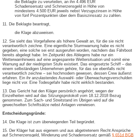
die Beklagte zu verurteilen, an ihn 4.496 EUR
Schadensersatz und Schmerzensgeld in Höhe von
mindestens 4.500 EUR jeweils nebst Verzugszinsen in Höhe
von fünf Prozentpunkten über dem Basiszinssatz zu zahlen.
11. Die Beklagte beantragt,
die Klage abzuweisen.
12. Sie sieht das Vorgefallene als höhere Gewalt an, für die sie nicht
verantwortlich zeichne. Eine eigentliche Sturmwarnung habe es nicht
gegeben, eine solche sei erst ausgerufen worden, nachdem das Fährboot
bereits abgelegt habe. Im Zeitpunkt des Ablegens habe nur ein
Wetterwarnhinweis auf eine angespannte Wettersituation und somit eine
Warnung auf der niedrigsten Stufe existiert. Das eingesetzte Schiff – das
einem selbständigen Unternehmen gehöre, für das sie ebenfalls nicht
verantwortlich zeichne – sei hochmodern gewesen, dessen Crew äußerst
erfahren. Ein ihr anzulastendes Auswahl- oder Überwachungsverschulden
liege nicht vor. Eine Todesgefahr habe nicht wirklich bestanden.
13. Das Gericht hat den Kläger persönlich angehört; wegen der
Einzelheiten wird auf das Sitzungsprotokoll vom 18.12.2018 Bezug
genommen. Zum Sach- und Streitstand im Übrigen wird auf die
gewechselten Schriftsätze nebst Anlagen verwiesen.
Entscheidungsgründe:
14. Die Klage ist zum überwiegenden Teil begründet.
15. Der Kläger hat aus eigenem und aus abgetretenem Recht Ansprüche
auf Schmerzensgeld, Minderung und Schadensersatz gemäß
§ 651d BGB