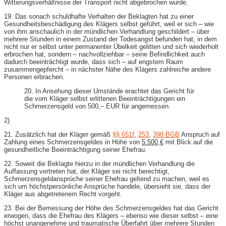
Witterungsverhältnisse der Transport nicht abgebrochen wurde.
19. Das sonach schuldhafte Verhalten der Beklagten hat zu einer
Gesundheitsbeschädigung des Klägers selbst geführt, weil er sich – wie
von ihm anschaulich in der mündlichen Verhandlung geschildert – über
mehrere Stunden in einem Zustand der Todesangst befunden hat, in dem
nicht nur er selbst unter permanenter Übelkeit gelitten und sich wiederholt
erbrochen hat, sondern – nachvollziehbar – seine Befindlichkeit auch
dadurch beeinträchtigt wurde, dass sich – auf engstem Raum
zusammengepfercht – in nächster Nähe des Klägers zahlreiche andere
Personen erbrachen.
20. In Ansehung dieser Umstände erachtet das Gericht für
die vom Kläger selbst erlittenen Beeinträchtigungen ein
Schmerzensgeld von 500,– EUR für angemessen.
2)
21. Zusätzlich hat der Kläger gemäß
§§ 651f
,
253
,
398 BGB
Anspruch auf
Zahlung eines Schmerzensgeldes in Höhe von
5.500,€
mit Blick auf die
gesundheitliche Beeinträchtigung seiner Ehefrau.
22. Soweit die Beklagte hierzu in der mündlichen Verhandlung die
Auffassung vertreten hat, der Kläger sei nicht berechtigt,
Schmerzensgeldansprüche seiner Ehefrau geltend zu machen, weil es
sich um höchstpersönliche Ansprüche handele, übersieht sie, dass der
Kläger aus abgetretenem Recht vorgeht.
23. Bei der Bemessung der Höhe des Schmerzensgeldes hat das Gericht
erwogen, dass die Ehefrau des Klägers – ebenso wie dieser selbst – eine
höchst unangenehme und traumatische Überfahrt über mehrere Stunden