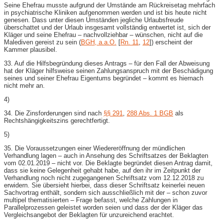
Seine Ehefrau musste aufgrund der Umstände am Rückreisetag mehrfach
in psychiatrische Kliniken aufgenommen werden und ist bis heute nicht
genesen. Dass unter diesen Umständen jegliche Urlaubsfreude
überschattet und der Urlaub insgesamt vollständig entwertet ist, sich der
Kläger und seine Ehefrau – nachvollziehbar – wünschen, nicht auf die
Malediven gereist zu sein (
BGH, a.a.O.
[
Rn. 11
,
12
]) erscheint der
Kammer plausibel.
33. Auf die Hilfsbegründung dieses Antrags – für den Fall der Abweisung
hat der Kläger hilfsweise seinen Zahlungsanspruch mit der Beschädigung
seines und seiner Ehefrau Eigentums begründet – kommt es hiernach
nicht mehr an.
4)
34. Die Zinsforderungen sind nach
§§ 291
,
288 Abs. 1 BGB
als
Rechtshängigkeitszins gerechtfertigt.
5)
35. Die Voraussetzungen einer Wiedereröffnung der mündlichen
Verhandlung lagen – auch in Ansehung des Schriftsatzes der Beklagten
vom 02.01.2019 – nicht vor. Die Beklagte begründet diesen Antrag damit,
dass sie keine Gelegenheit gehabt habe, auf den ihr im Zeitpunkt der
Verhandlung noch nicht zugegangenen Schriftsatz vom 12.12.2018 zu
erwidern. Sie übersieht hierbei, dass dieser Schriftsatz keinerlei neuen
Sachvortrag enthält, sondern sich ausschließlich mit der – schon zuvor
multipel thematisierten – Frage befasst, welche Zahlungen in
Parallelprozessen geleistet worden seien und dass der der Kläger das
Vergleichsangebot der Beklagten für unzureichend erachtet.