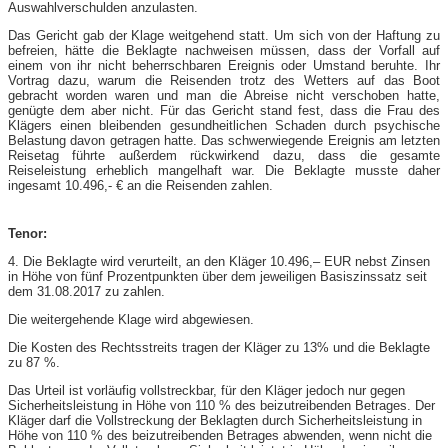
Auswahlverschulden anzulasten.
Das Gericht gab der Klage weitgehend statt. Um sich von der Haftung zu
befreien, hätte die Beklagte nachweisen müssen, dass der Vorfall auf
einem von ihr nicht beherrschbaren Ereignis oder Umstand beruhte. Ihr
Vortrag dazu, warum die Reisenden trotz des Wetters auf das Boot
gebracht worden waren und man die Abreise nicht verschoben hatte,
genügte dem aber nicht. Für das Gericht stand fest, dass die Frau des
Klägers einen bleibenden gesundheitlichen Schaden durch psychische
Belastung davon getragen hatte. Das schwerwiegende Ereignis am letzten
Reisetag führte außerdem rückwirkend dazu, dass die gesamte
Reiseleistung erheblich mangelhaft war. Die Beklagte musste daher
ingesamt 10.496,- € an die Reisenden zahlen.
Tenor:
4. Die Beklagte wird verurteilt, an den Kläger 10.496,– EUR nebst Zinsen
in Höhe von fünf Prozentpunkten über dem jeweiligen Basiszinssatz seit
dem 31.08.2017 zu zahlen.
Die weitergehende Klage wird abgewiesen.
Die Kosten des Rechtsstreits tragen der Kläger zu 13% und die Beklagte
zu 87 %.
Das Urteil ist vorläufig vollstreckbar, für den Kläger jedoch nur gegen
Sicherheitsleistung in Höhe von 110 % des beizutreibenden Betrages. Der
Kläger darf die Vollstreckung der Beklagten durch Sicherheitsleistung in
Höhe von 110 % des beizutreibenden Betrages abwenden, wenn nicht die