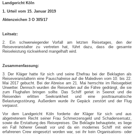
Landgericht Köln
1. Urteil vom 15. Januar 2019
Aktenzeichen 3 O 305/17
Leitsatz:
2. Ein schwerwiegender Vorfall am letzten Reisetages, den der
Reiseveranstalter zu vertreten hat, führt dazu, dass die gesamte
Reiseleistung rückwirkend mangelhaft wird.
Zusammenfassung:
3. Der Kläger hatte für sich und seine Ehefrau bei der Beklagten als
Reiseveranstalterin eine Pauschalreise auf die Malediven vom 10. bis 22.
Mai 2017 gebucht. Bei der Abreise am 21. Mai herrschte im Reisegebiet
Unwetter. Dennoch wurden die Reisenden auf die Fähre gedrängt, die sie
zum Flughafen bringen sollte. Das Schiff geriet in Seenot und die
Reisenden erlitten Seekrankheit und eine posttraumatische
Belastungsstörung. Außerdem wurde ihr Gepäck zerstört und der Flug
verpasst.
Vor dem Landgericht Köln forderte der Kläger für sich und aus
abgetretenem Recht seiner Frau Schmerzensgeld und Schadensersatz,
sowie die Erstattung des Reisepreises. Die Beklagte behauptete, es liege
ein Fall höherer Gewalt vor und da ein modernes Schiff mit einer
erfahrenen Crew eingesetzt worden war, sei ihr kein Organisations- oder