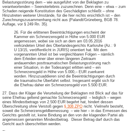
Belastungsstörung dem – wie ausgeführt von der Beklagten zu
verantwortenden – Seenoterlebnis zuzurechnen. Denn eine – etwa – zum
Schaden neigende Konstitution des Geschädigten schließt – ohne
Hinzutreten weiterer Umstände, für die hier nichts ersichtlich ist – den
Zurechnungszusammenhang nicht aus (Palandt/Grüneberg, BGB 78.
Auflage, vor § 249 Rn. 35).
26. Für die erlittenen Beeinträchtigungen erscheint der
Kammer ein Schmerzensgeld in Höhe von 5.000 EUR
angemessen, wobei sie sich an dem am 03.05.2016
verkündeten Urteil des Oberlandesgerichts Karlsruhe (Az.: 9
U 13/15, veröffentlicht in JURIS) orientiert hat. Mit dem
vorgenannten Urteil ist bei vergleichbaren Folgen – nämlich
dem Erleiden einer über einen längeren Zeitraum
andauernden posttraumatischen Belastungsstörung nach
einer Situation, in der Todesangst erlitten wird – ein
Schmerzensgeld in Höhe von 5.000,– EUR zuerkannt
worden. Hinzuzuaddieren sind die Beeinträchtigungen durch
die traumatische Überfahrt selbst. Insgesamt ergibt sich für
die Ehefrau daher ein Schmerzensgeld von 5.500 EUR.
27. Dass der Kläger die Verurteilung der Beklagten mit Blick auf das für
seine Ehefrau geltend gemachte Schmerzensgeld – lediglich – wegen
eines Mindestbetrags von 2.500 EUR begehrt hat, hindert dessen
Überschreitung ohne Verstoß gegen
§ 308 ZPO
nicht. Vielmehr besteht,
soweit die Schmerzensgeldbemessung – wie hier – in das Ermessen des
Gerichts gestellt ist, keine Bindung an den von der klagenden Partei als
angemessen genannten Mindestbetrag. Dieser Betrag darf durch das
Gericht auch überschritten werden.