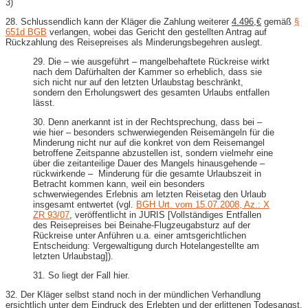
3)
28. Schlussendlich kann der Kläger die Zahlung weiterer
4.496,€
gemäß
§
651d BGB
verlangen, wobei das Gericht den gestellten Antrag auf
Rückzahlung des Reisepreises als Minderungsbegehren auslegt.
29. Die – wie ausgeführt – mangelbehaftete Rückreise wirkt
nach dem Dafürhalten der Kammer so erheblich, dass sie
sich nicht nur auf den letzten Urlaubstag beschränkt,
sondern den Erholungswert des gesamten Urlaubs entfallen
lässt.
30. Denn anerkannt ist in der Rechtsprechung, dass bei –
wie hier – besonders schwerwiegenden Reisemängeln für die
Minderung nicht nur auf die konkret von dem Reisemangel
betroffene Zeitspanne abzustellen ist, sondern vielmehr eine
über die zeitanteilige Dauer des Mangels hinausgehende –
rückwirkende – Minderung für die gesamte Urlaubszeit in
Betracht kommen kann, weil ein besonders
schwerwiegendes Erlebnis am letzten Reisetag den Urlaub
insgesamt entwertet (vgl.
BGH Urt. vom 15.07.2008, Az.: X
ZR 93/07
, veröffentlicht in JURIS [Vollständiges Entfallen
des Reisepreises bei Beinahe-Flugzeugabsturz auf der
Rückreise unter Anführen u.a. einer amtsgerichtlichen
Entscheidung: Vergewaltigung durch Hotelangestellte am
letzten Urlaubstag]).
31. So liegt der Fall hier.
32. Der Kläger selbst stand noch in der mündlichen Verhandlung
ersichtlich unter dem Eindruck des Erlebten und der erlittenen Todesangst.