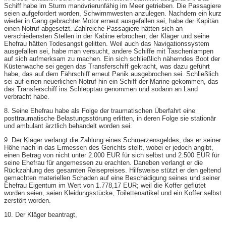
Schiff habe im Sturm manövrierunfähig im Meer getrieben. Die Passagiere
seien aufgefordert worden, Schwimmwesten anzulegen. Nachdem ein kurz
wieder in Gang gebrachter Motor erneut ausgefallen sei, habe der Kapitän
einen Notruf abgesetzt. Zahlreiche Passagiere hätten sich an
verschiedensten Stellen in der Kabine erbrochen; der Kläger und seine
Ehefrau hätten Todesangst gelitten. Weil auch das Navigationssystem
ausgefallen sei, habe man versucht, andere Schiffe mit Taschenlampen
auf sich aufmerksam zu machen. Ein sich schließlich näherndes Boot der
Küstenwache sei gegen das Transferschiff gekracht, was dazu geführt
habe, das auf dem Fährschiff erneut Panik ausgebrochen sei. Schließlich
sei auf einen neuerlichen Notruf hin ein Schiff der Marine gekommen, das
das Transferschiff ins Schlepptau genommen und sodann an Land
verbracht habe.
8. Seine Ehefrau habe als Folge der traumatischen Überfahrt eine
posttraumatische Belastungsstörung erlitten, in deren Folge sie stationär
und ambulant ärztlich behandelt worden sei.
9. Der Kläger verlangt die Zahlung eines Schmerzensgeldes, das er seiner
Höhe nach in das Ermessen des Gerichts stellt, wobei er jedoch angibt,
einen Betrag von nicht unter 2.000 EUR für sich selbst und 2.500 EUR für
seine Ehefrau für angemessen zu erachten. Daneben verlangt er die
Rückzahlung des gesamten Reisepreises. Hilfsweise stützt er den geltend
gemachten materiellen Schaden auf eine Beschädigung seines und seiner
Ehefrau Eigentum im Wert von 1.778,17 EUR; weil die Koffer geflutet
worden seien, seien Kleidungsstücke, Toilettenartikel und ein Koffer selbst
zerstört worden.
10. Der Kläger beantragt,