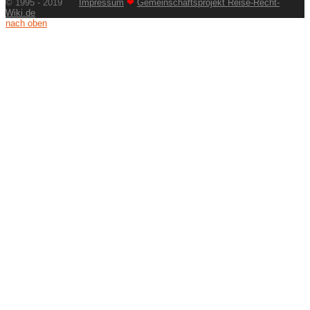
© 1995 - 2019
Impressum
❤
Gemeinschaftsprojekt Reise-Recht-
Wiki.de
nach oben