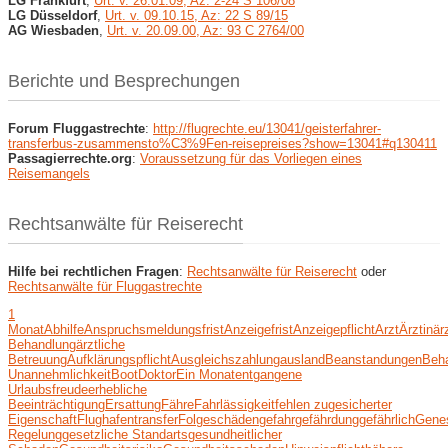
LG Frankfurt
,
Urt. v. 26.01.09, Az: 2-24 S 106/08
LG Düsseldorf
,
Urt. v. 09.10.15, Az: 22 S 89/15
AG Wiesbaden
,
Urt. v. 20.09.00, Az: 93 C 2764/00
Berichte und Besprechungen
Forum Fluggastrechte
:
http://flugrechte.eu/13041/geisterfahrer-
transferbus-zusammensto%C3%9Fen-reisepreises?show=13041#q130411
Passagierrechte.org
:
Voraussetzung für das Vorliegen eines
Reisemangels
Rechtsanwälte für Reiserecht
Hilfe bei rechtlichen Fragen
:
Rechtsanwälte für Reiserecht
oder
Rechtsanwälte für Fluggastrechte
1
Monat
Abhilfe
Anspruchsmeldungsfrist
Anzeigefrist
Anzeigepflicht
Arzt
Ärztin
är
Behandlung
ärztliche
Betreuung
Aufklärungspflicht
Ausgleichszahlung
ausland
Beanstandungen
Beh
Unannehmlichkeit
Boot
Doktor
Ein Monat
entgangene
Urlaubsfreude
erhebliche
Beeinträchtigung
Ersattung
Fähre
Fahrlässigkeit
fehlen zugesicherter
Eigenschaft
Flughafentransfer
Folgeschäden
gefahr
gefährdung
gefährlich
Gene
Regelung
gesetzliche Standarts
gesundheitlicher