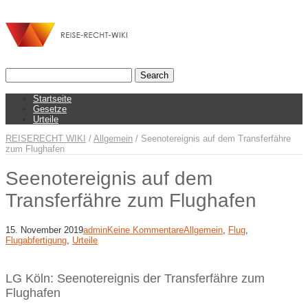
Startseite
Gesetze
Urteile
REISERECHT WIKI
/
Allgemein
/
Seenotereignis auf dem Transferfähre
zum Flughafen
Seenotereignis auf dem
Transferfähre zum Flughafen
15. November 2019
admin
Keine Kommentare
Allgemein
,
Flug
,
Flugabfertigung
,
Urteile
LG Köln: Seenotereignis der Transferfähre zum
Flughafen