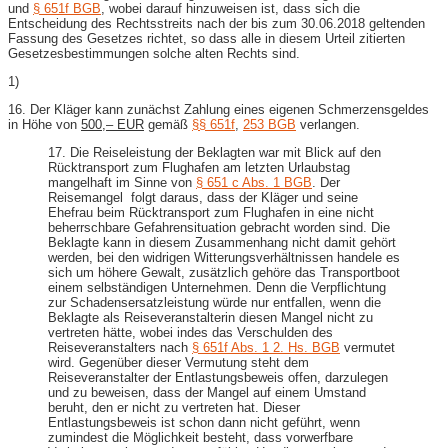
und
§ 651f BGB
, wobei darauf hinzuweisen ist, dass sich die
Entscheidung des Rechtsstreits nach der bis zum 30.06.2018 geltenden
Fassung des Gesetzes richtet, so dass alle in diesem Urteil zitierten
Gesetzesbestimmungen solche alten Rechts sind.
1)
16. Der Kläger kann zunächst Zahlung eines eigenen Schmerzensgeldes
in Höhe von
500,– EUR
gemäß
§§ 651f
,
253 BGB
verlangen.
17. Die Reiseleistung der Beklagten war mit Blick auf den
Rücktransport zum Flughafen am letzten Urlaubstag
mangelhaft im Sinne von
§ 651 c Abs. 1 BGB
. Der
Reisemangel folgt daraus, dass der Kläger und seine
Ehefrau beim Rücktransport zum Flughafen in eine nicht
beherrschbare Gefahrensituation gebracht worden sind. Die
Beklagte kann in diesem Zusammenhang nicht damit gehört
werden, bei den widrigen Witterungsverhältnissen handele es
sich um höhere Gewalt, zusätzlich gehöre das Transportboot
einem selbständigen Unternehmen. Denn die Verpflichtung
zur Schadensersatzleistung würde nur entfallen, wenn die
Beklagte als Reiseveranstalterin diesen Mangel nicht zu
vertreten hätte, wobei indes das Verschulden des
Reiseveranstalters nach
§ 651f Abs. 1 2. Hs. BGB
vermutet
wird. Gegenüber dieser Vermutung steht dem
Reiseveranstalter der Entlastungsbeweis offen, darzulegen
und zu beweisen, dass der Mangel auf einem Umstand
beruht, den er nicht zu vertreten hat. Dieser
Entlastungsbeweis ist schon dann nicht geführt, wenn
zumindest die Möglichkeit besteht, dass vorwerfbare