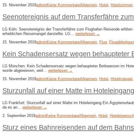
15. November 2019
admin
Keine Kommentare
Allgemein
,
Hotel
,
Hotelzimmer
Seenotereignis auf dem Transferfähre zum
LG Köln: Seenotereignis der Transferfähre zum Flughafen Reisende erlitte
erheblichen Reisemangel darstellte. LG…
weiterlesen →
15. November 2019
admin
Keine Kommentare
Allgemein
,
Flug
,
Flugabfertigu
Kein Schadensersatz wegen behaupteter 
LG München: Kein Schadensersatz wegen behaupteter Bettwanzen im Hotelzim
wurde abgewiesen, weil…
weiterlesen →
15. November 2019
admin
Keine Kommentare
Allgemein
,
Hotel
,
Hotelmängel
Sturzunfall auf einer Matte im Hoteleingan
LG Frankfurt: Sturzunfall auf einer Matte im Hoteleingang Ein Ägyptenurla
da es an…
weiterlesen →
2. September 2019
admin
Keine Kommentare
Allgemein
,
Hotel
,
Hoteleigensch
Sturz eines Bahnreisenden auf dem Bahnst