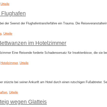
,
Urteile
 Flughafen
n bei der Seenot der Flughafentransferfähre ein Trauma. Die Reiseveranstalt
ng
,
Urteile
Bettwanzen im Hotelzimmer
mer Eine Reisende forderte Schadensersatz für Insektenbisse, die sie beim 
,
Hotelzimmer
,
Urteile
g
uber stürzte bei seiner Ankunft am Hotel durch einen rutschigen Fußabtreter
aften
,
Urteile
eig wegen Glatteis