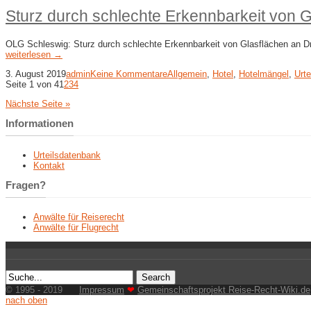
Sturz durch schlechte Erkennbarkeit von G
OLG Schleswig: Sturz durch schlechte Erkennbarkeit von Glasflächen an Dreh
weiterlesen →
3. August 2019
admin
Keine Kommentare
Allgemein
,
Hotel
,
Hotelmängel
,
Urte
Seite 1 von 4
1
2
3
4
Nächste Seite »
Informationen
Urteilsdatenbank
Kontakt
Fragen?
Anwälte für Reiserecht
Anwälte für Flugrecht
© 1995 - 2019
Impressum
❤
Gemeinschaftsprojekt Reise-Recht-Wiki.de
nach oben