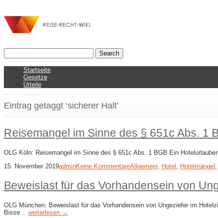
Startseite
Gesetze
Urteile
Eintrag getaggt ‘sicherer Halt’
Reisemangel im Sinne des § 651c Abs. 1
OLG Köln: Reisemangel im Sinne des § 651c Abs. 1 BGB Ein Hotelurlauber 
15. November 2019
admin
Keine Kommentare
Allgemein
,
Hotel
,
Hotelmängel
Beweislast für das Vorhandensein von Ung
OLG München: Beweislast für das Vorhandensein von Ungeziefer im Hotelzim
Bisse…
weiterlesen →