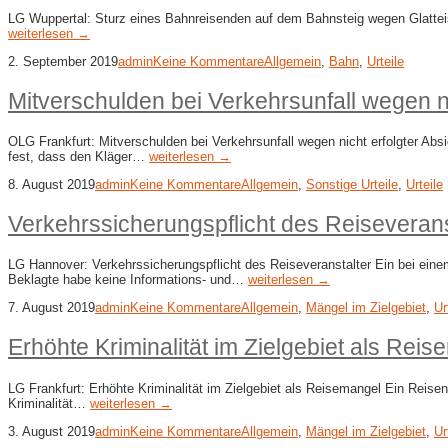
LG Wuppertal: Sturz eines Bahnreisenden auf dem Bahnsteig wegen Glattei
weiterlesen →
2. September 2019
admin
Keine Kommentare
Allgemein
,
Bahn
,
Urteile
Mitverschulden bei Verkehrsunfall wegen ni
OLG Frankfurt: Mitverschulden bei Verkehrsunfall wegen nicht erfolgter Abs
fest, dass den Kläger…
weiterlesen →
8. August 2019
admin
Keine Kommentare
Allgemein
,
Sonstige Urteile
,
Urteile
Verkehrssicherungspflicht des Reiseverans
LG Hannover: Verkehrssicherungspflicht des Reiseveranstalter Ein bei eine
Beklagte habe keine Informations- und…
weiterlesen →
7. August 2019
admin
Keine Kommentare
Allgemein
,
Mängel im Zielgebiet
,
Ur
Erhöhte Kriminalität im Zielgebiet als Rei
LG Frankfurt: Erhöhte Kriminalität im Zielgebiet als Reisemangel Ein Reis
Kriminalität…
weiterlesen →
3. August 2019
admin
Keine Kommentare
Allgemein
,
Mängel im Zielgebiet
,
Ur