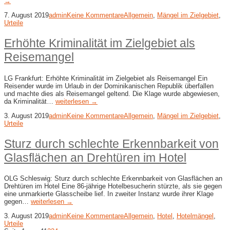
→
7. August 2019
admin
Keine Kommentare
Allgemein
,
Mängel im Zielgebiet
,
Urteile
Erhöhte Kriminalität im Zielgebiet als
Reisemangel
LG Frankfurt: Erhöhte Kriminalität im Zielgebiet als Reisemangel Ein
Reisender wurde im Urlaub in der Dominikanischen Republik überfallen
und machte dies als Reisemangel geltend. Die Klage wurde abgewiesen,
da Kriminalität…
weiterlesen →
3. August 2019
admin
Keine Kommentare
Allgemein
,
Mängel im Zielgebiet
,
Urteile
Sturz durch schlechte Erkennbarkeit von
Glasflächen an Drehtüren im Hotel
OLG Schleswig: Sturz durch schlechte Erkennbarkeit von Glasflächen an
Drehtüren im Hotel Eine 86-jährige Hotelbesucherin stürzte, als sie gegen
eine unmarkierte Glasscheibe lief. In zweiter Instanz wurde ihrer Klage
gegen…
weiterlesen →
3. August 2019
admin
Keine Kommentare
Allgemein
,
Hotel
,
Hotelmängel
,
Urteile