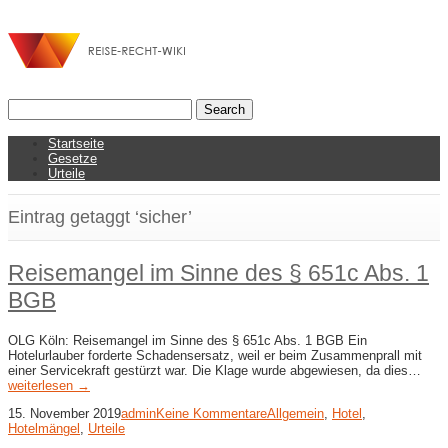
Startseite
Gesetze
Urteile
Eintrag getaggt ‘sicher’
Reisemangel im Sinne des § 651c Abs. 1
BGB
OLG Köln: Reisemangel im Sinne des § 651c Abs. 1 BGB Ein
Hotelurlauber forderte Schadensersatz, weil er beim Zusammenprall mit
einer Servicekraft gestürzt war. Die Klage wurde abgewiesen, da dies…
weiterlesen →
15. November 2019
admin
Keine Kommentare
Allgemein
,
Hotel
,
Hotelmängel
,
Urteile