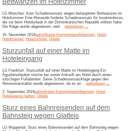
Bettwanzen im Hotelzimmer
LG München: Kein Schadensersatz wegen behaupteter Bettwanzen im
Hotelzimmer Eine Reisende forderte Schadensersatz für Insektenbisse,
die sie beim Hotelurlaub in der Dominikanischen Republik erlitten hatte.
Die Klage wurde abgewiesen, weil…
weiterlesen →
15. November 2019
admin
Keine Kommentare
Allgemein
,
Hotel
,
Hotelmängel
,
Hotelzimmer
,
Urteile
Sturzunfall auf einer Matte im
Hoteleingang
LG Frankfurt: Sturzunfall auf einer Matte im Hoteleingang Ein
Ägyptenurlauber stürzte bei seiner Ankunft am Hotel durch einen
rutschigen Fußabtreter. Seine Schadensersatzklage gegen den
Reiseveranstalter wurde abgewiesen, da es an…
weiterlesen →
2. September 2019
admin
Keine Kommentare
Allgemein
,
Hotel
,
Hoteleigenschaften
,
Urteile
Sturz eines Bahnreisenden auf dem
Bahnsteig wegen Glatteis
LG Wuppertal: Sturz eines Bahnreisenden auf dem Bahnsteig wegen