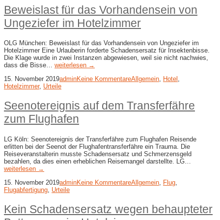
Beweislast für das Vorhandensein von
Ungeziefer im Hotelzimmer
OLG München: Beweislast für das Vorhandensein von Ungeziefer im
Hotelzimmer Eine Urlauberin forderte Schadensersatz für Insektenbisse.
Die Klage wurde in zwei Instanzen abgewiesen, weil sie nicht nachwies,
dass die Bisse…
weiterlesen →
15. November 2019
admin
Keine Kommentare
Allgemein
,
Hotel
,
Hotelzimmer
,
Urteile
Seenotereignis auf dem Transferfähre
zum Flughafen
LG Köln: Seenotereignis der Transferfähre zum Flughafen Reisende
erlitten bei der Seenot der Flughafentransferfähre ein Trauma. Die
Reiseveranstalterin musste Schadensersatz und Schmerzensgeld
bezahlen, da dies einen erheblichen Reisemangel darstellte. LG…
weiterlesen →
15. November 2019
admin
Keine Kommentare
Allgemein
,
Flug
,
Flugabfertigung
,
Urteile
Kein Schadensersatz wegen behaupteter