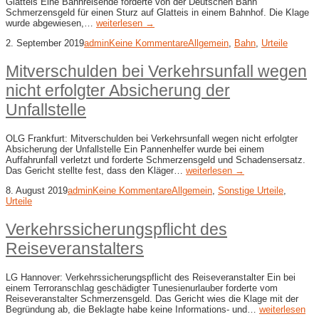
Glatteis Eine Bahnreisende forderte von der Deutschen Bahn
Schmerzensgeld für einen Sturz auf Glatteis in einem Bahnhof. Die Klage
wurde abgewiesen,…
weiterlesen →
2. September 2019
admin
Keine Kommentare
Allgemein
,
Bahn
,
Urteile
Mitverschulden bei Verkehrsunfall wegen
nicht erfolgter Absicherung der
Unfallstelle
OLG Frankfurt: Mitverschulden bei Verkehrsunfall wegen nicht erfolgter
Absicherung der Unfallstelle Ein Pannenhelfer wurde bei einem
Auffahrunfall verletzt und forderte Schmerzensgeld und Schadensersatz.
Das Gericht stellte fest, dass den Kläger…
weiterlesen →
8. August 2019
admin
Keine Kommentare
Allgemein
,
Sonstige Urteile
,
Urteile
Verkehrssicherungspflicht des
Reiseveranstalters
LG Hannover: Verkehrssicherungspflicht des Reiseveranstalter Ein bei
einem Terroranschlag geschädigter Tunesienurlauber forderte vom
Reiseveranstalter Schmerzensgeld. Das Gericht wies die Klage mit der
Begründung ab, die Beklagte habe keine Informations- und…
weiterlesen