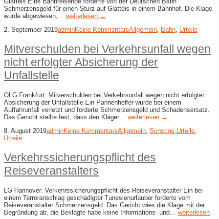
Glatteis Eine Bahnreisende forderte von der Deutschen Bahn
Schmerzensgeld für einen Sturz auf Glatteis in einem Bahnhof. Die Klage
wurde abgewiesen,…
weiterlesen →
2. September 2019
admin
Keine Kommentare
Allgemein
,
Bahn
,
Urteile
Mitverschulden bei Verkehrsunfall wegen
nicht erfolgter Absicherung der
Unfallstelle
OLG Frankfurt: Mitverschulden bei Verkehrsunfall wegen nicht erfolgter
Absicherung der Unfallstelle Ein Pannenhelfer wurde bei einem
Auffahrunfall verletzt und forderte Schmerzensgeld und Schadensersatz.
Das Gericht stellte fest, dass den Kläger…
weiterlesen →
8. August 2019
admin
Keine Kommentare
Allgemein
,
Sonstige Urteile
,
Urteile
Verkehrssicherungspflicht des
Reiseveranstalters
LG Hannover: Verkehrssicherungspflicht des Reiseveranstalter Ein bei
einem Terroranschlag geschädigter Tunesienurlauber forderte vom
Reiseveranstalter Schmerzensgeld. Das Gericht wies die Klage mit der
Begründung ab, die Beklagte habe keine Informations- und…
weiterlesen