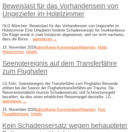
Beweislast für das Vorhandensein von
Ungeziefer im Hotelzimmer
OLG München: Beweislast für das Vorhandensein von Ungeziefer im
Hotelzimmer Eine Urlauberin forderte Schadensersatz für Insektenbisse.
Die Klage wurde in zwei Instanzen abgewiesen, weil sie nicht nachwies,
dass die Bisse…
weiterlesen →
15. November 2019
admin
Keine Kommentare
Allgemein
,
Hotel
,
Hotelzimmer
,
Urteile
Seenotereignis auf dem Transferfähre
zum Flughafen
LG Köln: Seenotereignis der Transferfähre zum Flughafen Reisende
erlitten bei der Seenot der Flughafentransferfähre ein Trauma. Die
Reiseveranstalterin musste Schadensersatz und Schmerzensgeld
bezahlen, da dies einen erheblichen Reisemangel darstellte. LG…
weiterlesen →
15. November 2019
admin
Keine Kommentare
Allgemein
,
Flug
,
Flugabfertigung
,
Urteile
Kein Schadensersatz wegen behaupteter