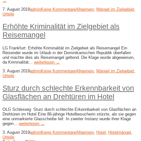
→
7. August 2019
admin
Keine Kommentare
Allgemein
,
Mängel im Zielgebiet
,
Urteile
Erhöhte Kriminalität im Zielgebiet als
Reisemangel
LG Frankfurt: Erhöhte Kriminalität im Zielgebiet als Reisemangel Ein
Reisender wurde im Urlaub in der Dominikanischen Republik überfallen
und machte dies als Reisemangel geltend. Die Klage wurde abgewiesen,
da Kriminalität…
weiterlesen →
3. August 2019
admin
Keine Kommentare
Allgemein
,
Mängel im Zielgebiet
,
Urteile
Sturz durch schlechte Erkennbarkeit von
Glasflächen an Drehtüren im Hotel
OLG Schleswig: Sturz durch schlechte Erkennbarkeit von Glasflächen an
Drehtüren im Hotel Eine 86-jährige Hotelbesucherin stürzte, als sie gegen
eine unmarkierte Glasscheibe lief. In zweiter Instanz wurde ihrer Klage
gegen…
weiterlesen →
3. August 2019
admin
Keine Kommentare
Allgemein
,
Hotel
,
Hotelmängel
,
Urteile