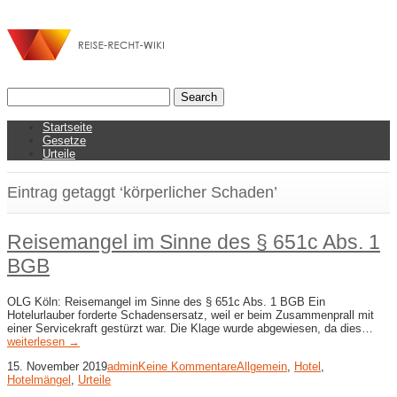
Startseite
Gesetze
Urteile
Eintrag getaggt ‘körperlicher Schaden’
Reisemangel im Sinne des § 651c Abs. 1
BGB
OLG Köln: Reisemangel im Sinne des § 651c Abs. 1 BGB Ein
Hotelurlauber forderte Schadensersatz, weil er beim Zusammenprall mit
einer Servicekraft gestürzt war. Die Klage wurde abgewiesen, da dies…
weiterlesen →
15. November 2019
admin
Keine Kommentare
Allgemein
,
Hotel
,
Hotelmängel
,
Urteile