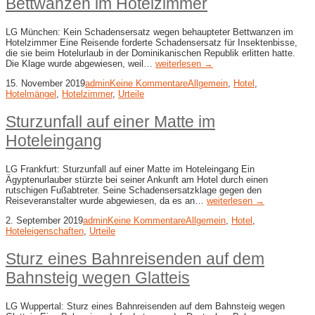
Bettwanzen im Hotelzimmer
LG München: Kein Schadensersatz wegen behaupteter Bettwanzen im
Hotelzimmer Eine Reisende forderte Schadensersatz für Insektenbisse,
die sie beim Hotelurlaub in der Dominikanischen Republik erlitten hatte.
Die Klage wurde abgewiesen, weil…
weiterlesen →
15. November 2019
admin
Keine Kommentare
Allgemein
,
Hotel
,
Hotelmängel
,
Hotelzimmer
,
Urteile
Sturzunfall auf einer Matte im
Hoteleingang
LG Frankfurt: Sturzunfall auf einer Matte im Hoteleingang Ein
Ägyptenurlauber stürzte bei seiner Ankunft am Hotel durch einen
rutschigen Fußabtreter. Seine Schadensersatzklage gegen den
Reiseveranstalter wurde abgewiesen, da es an…
weiterlesen →
2. September 2019
admin
Keine Kommentare
Allgemein
,
Hotel
,
Hoteleigenschaften
,
Urteile
Sturz eines Bahnreisenden auf dem
Bahnsteig wegen Glatteis
LG Wuppertal: Sturz eines Bahnreisenden auf dem Bahnsteig wegen