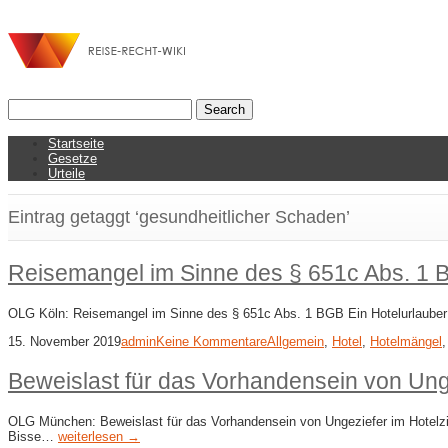
Startseite
Gesetze
Urteile
Eintrag getaggt ‘gesundheitlicher Schaden’
Reisemangel im Sinne des § 651c Abs. 1
OLG Köln: Reisemangel im Sinne des § 651c Abs. 1 BGB Ein Hotelurlauber 
15. November 2019
admin
Keine Kommentare
Allgemein
,
Hotel
,
Hotelmängel
Beweislast für das Vorhandensein von Ung
OLG München: Beweislast für das Vorhandensein von Ungeziefer im Hotelzim
Bisse…
weiterlesen →