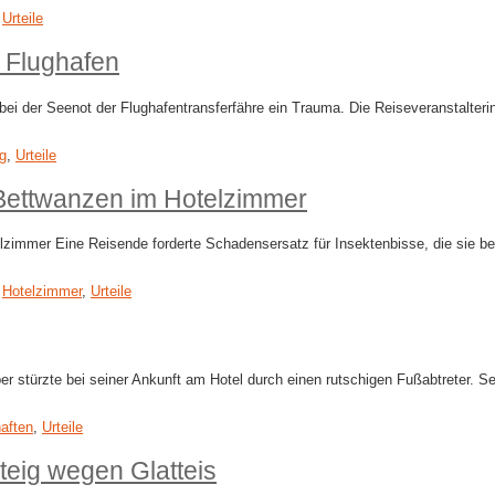
,
Urteile
 Flughafen
n bei der Seenot der Flughafentransferfähre ein Trauma. Die Reiseveranstalt
ng
,
Urteile
Bettwanzen im Hotelzimmer
mer Eine Reisende forderte Schadensersatz für Insektenbisse, die sie beim 
,
Hotelzimmer
,
Urteile
g
uber stürzte bei seiner Ankunft am Hotel durch einen rutschigen Fußabtreter
aften
,
Urteile
eig wegen Glatteis