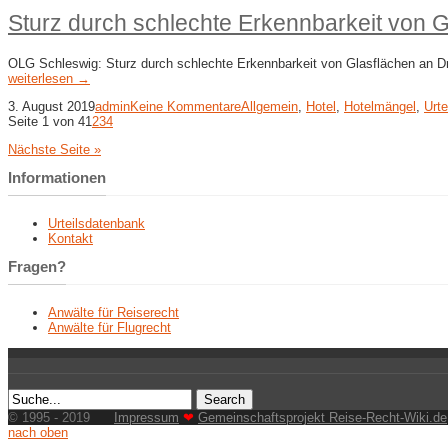
Sturz durch schlechte Erkennbarkeit von G
OLG Schleswig: Sturz durch schlechte Erkennbarkeit von Glasflächen an Dreh
weiterlesen →
3. August 2019
admin
Keine Kommentare
Allgemein
,
Hotel
,
Hotelmängel
,
Urte
Seite 1 von 4
1
2
3
4
Nächste Seite »
Informationen
Urteilsdatenbank
Kontakt
Fragen?
Anwälte für Reiserecht
Anwälte für Flugrecht
© 1995 - 2019
Impressum
❤
Gemeinschaftsprojekt Reise-Recht-Wiki.de
nach oben