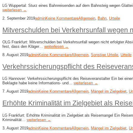
LG Wuppertal: Sturz eines Bahnreisenden auf dem Bahnsteig wegen Glattei
weiterlesen →
2. September 2019
admin
Keine Kommentare
Allgemein
,
Bahn
,
Urteile
Mitverschulden bei Verkehrsunfall wegen ni
OLG Frankfurt: Mitverschulden bei Verkehrsunfall wegen nicht erfolgter Abs
fest, dass den Kläger…
weiterlesen →
8. August 2019
admin
Keine Kommentare
Allgemein
,
Sonstige Urteile
,
Urteile
Verkehrssicherungspflicht des Reiseverans
LG Hannover: Verkehrssicherungspflicht des Reiseveranstalter Ein bei eine
Beklagte habe keine Informations- und…
weiterlesen →
7. August 2019
admin
Keine Kommentare
Allgemein
,
Mängel im Zielgebiet
,
Ur
Erhöhte Kriminalität im Zielgebiet als Rei
LG Frankfurt: Erhöhte Kriminalität im Zielgebiet als Reisemangel Ein Reis
Kriminalität…
weiterlesen →
3. August 2019
admin
Keine Kommentare
Allgemein
,
Mängel im Zielgebiet
,
Ur