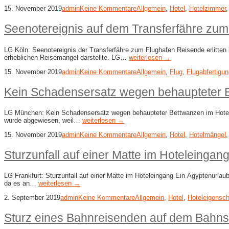
15. November 2019
admin
Keine Kommentare
Allgemein
,
Hotel
,
Hotelzimmer
Seenotereignis auf dem Transferfähre zum
LG Köln: Seenotereignis der Transferfähre zum Flughafen Reisende erlitte
erheblichen Reisemangel darstellte. LG…
weiterlesen →
15. November 2019
admin
Keine Kommentare
Allgemein
,
Flug
,
Flugabfertigu
Kein Schadensersatz wegen behaupteter 
LG München: Kein Schadensersatz wegen behaupteter Bettwanzen im Hotelzim
wurde abgewiesen, weil…
weiterlesen →
15. November 2019
admin
Keine Kommentare
Allgemein
,
Hotel
,
Hotelmängel
Sturzunfall auf einer Matte im Hoteleingan
LG Frankfurt: Sturzunfall auf einer Matte im Hoteleingang Ein Ägyptenurla
da es an…
weiterlesen →
2. September 2019
admin
Keine Kommentare
Allgemein
,
Hotel
,
Hoteleigensch
Sturz eines Bahnreisenden auf dem Bahnst