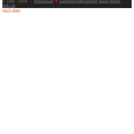
© 1995 - 2019
Impressum
❤
Gemeinschaftsprojekt Reise-Recht-
Wiki.de
nach oben