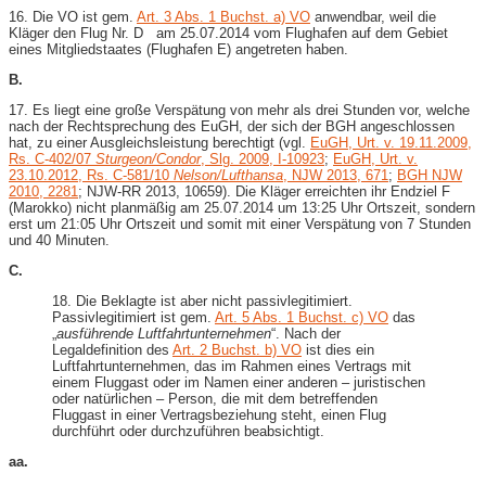
16. Die VO ist gem.
Art. 3 Abs. 1 Buchst. a) VO
anwendbar, weil die
Kläger den Flug Nr. D am 25.07.2014 vom Flughafen auf dem Gebiet
eines Mitgliedstaates (Flughafen E) angetreten haben.
B.
17. Es liegt eine große Verspätung von mehr als drei Stunden vor, welche
nach der Rechtsprechung des EuGH, der sich der BGH angeschlossen
hat, zu einer Ausgleichsleistung berechtigt (vgl.
EuGH, Urt. v. 19.11.2009,
Rs. C-402/07
Sturgeon/Condor
, Slg. 2009, I-10923
;
EuGH, Urt. v.
23.10.2012, Rs. C-581/10
Nelson/Lufthansa
, NJW 2013, 671
;
BGH NJW
2010, 2281
; NJW-RR 2013, 10659). Die Kläger erreichten ihr Endziel F
(Marokko) nicht planmäßig am 25.07.2014 um 13:25 Uhr Ortszeit, sondern
erst um 21:05 Uhr Ortszeit und somit mit einer Verspätung von 7 Stunden
und 40 Minuten.
C.
18. Die Beklagte ist aber nicht passivlegitimiert.
Passivlegitimiert ist gem.
Art. 5 Abs. 1 Buchst. c) VO
das
„
ausführende Luftfahrtunternehmen
“. Nach der
Legaldefinition des
Art. 2 Buchst. b) VO
ist dies ein
Luftfahrtunternehmen, das im Rahmen eines Vertrags mit
einem Fluggast oder im Namen einer anderen – juristischen
oder natürlichen – Person, die mit dem betreffenden
Fluggast in einer Vertragsbeziehung steht, einen Flug
durchführt oder durchzuführen beabsichtigt.
aa.