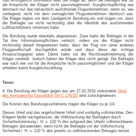
Das Amtsgericht Düsseldorf wies die Klage ab, denn die Beklagte war für
die Ansprüche der Kläger nicht passivlegitimiert. Ausgleichspflichtig war
demnach nur das tatsächlich ausführende Flugunternehmen, wenn es, wie
vorliegend, nicht mit dem vertraglichen Flugunternehmen identisch war.
Die Kläger legten vor dem Landgericht Berufung ein und trugen vor, dass
die Beklagte sie nicht rechtzeitig über die Identität des ausführenden
Luftfrachtführers informiert hatte.
Die Berufung wurde ebenfalls abgewiesen. Zwar hatte die Beklagte in der
Tat ihre Informationspflichten verletzt, indem sie die Kläger nicht
rechtzeitig darauf hingewiesen hatte, dass der Flug von einer anderen
Fluggesellschaft durchgeführt würde und dass diese der richtige
Anspruchsgegner wäre. Damit hatte sie die Rechtswahrnehmung der
Kläger vereitelt. Jedoch hatten die Kläger dies nicht gerügt. Die Beklagte
war nach wie vor für die Ansprüche nicht passivlegitimiert und die Kläger
erhielten keine Ausgleichszahlung.
Tenor:
4. Die Berufung der Kläger gegen das am 17.02.2016 verkündete
Urteil
des Amtsgerichts Düsseldorf (54 C 176/15)
wird zurückgewiesen.
Die Kosten des Berufungsverfahrens tragen die Kläger zu je 1/4.
Dieses Urteil und das angefochtene Urteil sind vorläufig vollstreckbar. Den
Klägern bleibt nachgelassen, die Vollstreckung der Beklagten durch
Sicherheitsleistung i. H. v. 120 % des aufgrund des Urteils vollstreckbaren
Betrages abzuwenden, wenn nicht die Beklagte vor der Vollstreckung
Sicherheit i. H. v. 120 % des jeweils zu vollstreckenden Betrages leistet.