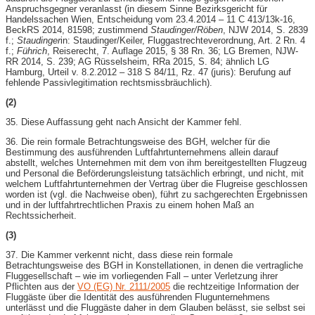
Anspruchsgegner veranlasst (in diesem Sinne Bezirksgericht für
Handelssachen Wien, Entscheidung vom 23.4.2014 – 11 C 413/13k-16,
BeckRS 2014, 81598; zustimmend
Staudinger/Röben
, NJW 2014, S. 2839
f.;
Staudinger
in: Staudinger/Keiler, Fluggastrechteverordnung, Art. 2 Rn. 4
f.;
Führich
, Reiserecht, 7. Auflage 2015, § 38 Rn. 36; LG Bremen, NJW-
RR 2014, S. 239; AG Rüsselsheim, RRa 2015, S. 84; ähnlich LG
Hamburg, Urteil v. 8.2.2012 – 318 S 84/11, Rz. 47 (juris): Berufung auf
fehlende Passivlegitimation rechtsmissbräuchlich).
(2)
35. Diese Auffassung geht nach Ansicht der Kammer fehl.
36. Die rein formale Betrachtungsweise des BGH, welcher für die
Bestimmung des ausführenden Luftfahrtunternehmens allein darauf
abstellt, welches Unternehmen mit dem von ihm bereitgestellten Flugzeug
und Personal die Beförderungsleistung tatsächlich erbringt, und nicht, mit
welchem Luftfahrtunternehmen der Vertrag über die Flugreise geschlossen
worden ist (vgl. die Nachweise oben), führt zu sachgerechten Ergebnissen
und in der luftfahrtrechtlichen Praxis zu einem hohen Maß an
Rechtssicherheit.
(3)
37. Die Kammer verkennt nicht, dass diese rein formale
Betrachtungsweise des BGH in Konstellationen, in denen die vertragliche
Fluggesellschaft – wie im vorliegenden Fall – unter Verletzung ihrer
Pflichten aus der
VO (EG) Nr. 2111/2005
die rechtzeitige Information der
Fluggäste über die Identität des ausführenden Flugunternehmens
unterlässt und die Fluggäste daher in dem Glauben belässt, sie selbst sei