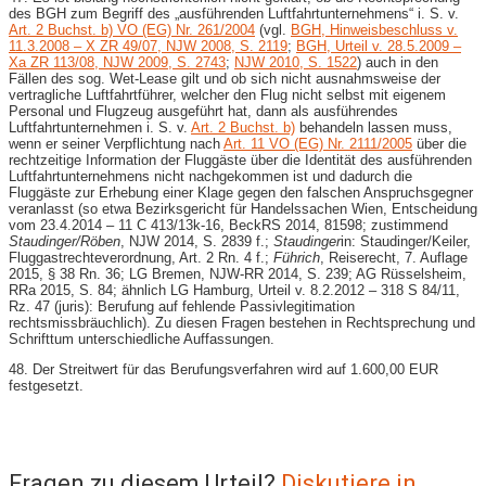
des BGH zum Begriff des „ausführenden Luftfahrtunternehmens“ i. S. v.
Art. 2 Buchst. b) VO (EG) Nr. 261/2004
(vgl.
BGH, Hinweisbeschluss v.
11.3.2008 – X ZR 49/07, NJW 2008, S. 2119
;
BGH, Urteil v. 28.5.2009 –
Xa ZR 113/08, NJW 2009, S. 2743
;
NJW 2010, S. 1522
) auch in den
Fällen des sog. Wet-Lease gilt und ob sich nicht ausnahmsweise der
vertragliche Luftfahrtführer, welcher den Flug nicht selbst mit eigenem
Personal und Flugzeug ausgeführt hat, dann als ausführendes
Luftfahrtunternehmen i. S. v.
Art. 2 Buchst. b)
behandeln lassen muss,
wenn er seiner Verpflichtung nach
Art. 11 VO (EG) Nr. 2111/2005
über die
rechtzeitige Information der Fluggäste über die Identität des ausführenden
Luftfahrtunternehmens nicht nachgekommen ist und dadurch die
Fluggäste zur Erhebung einer Klage gegen den falschen Anspruchsgegner
veranlasst (so etwa Bezirksgericht für Handelssachen Wien, Entscheidung
vom 23.4.2014 – 11 C 413/13k-16, BeckRS 2014, 81598; zustimmend
Staudinger/Röben
, NJW 2014, S. 2839 f.;
Staudinger
in: Staudinger/Keiler,
Fluggastrechteverordnung, Art. 2 Rn. 4 f.;
Führich
, Reiserecht, 7. Auflage
2015, § 38 Rn. 36; LG Bremen, NJW-RR 2014, S. 239; AG Rüsselsheim,
RRa 2015, S. 84; ähnlich LG Hamburg, Urteil v. 8.2.2012 – 318 S 84/11,
Rz. 47 (juris): Berufung auf fehlende Passivlegitimation
rechtsmissbräuchlich). Zu diesen Fragen bestehen in Rechtsprechung und
Schrifttum unterschiedliche Auffassungen.
48. Der Streitwert für das Berufungsverfahren wird auf 1.600,00 EUR
festgesetzt.
Fragen zu diesem Urteil?
Diskutiere in