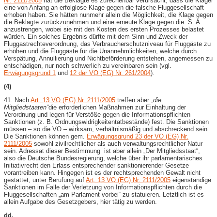
Nr. 2111/2005
hat die Beklagte es zurechenbar verursacht, dass die Kläger
eine von Anfang an erfolglose Klage gegen die falsche Fluggesellschaft
erhoben haben. Sie hätten nunmehr allein die Möglichkeit, die Klage gegen
die Beklagte zurückzunehmen und eine erneute Klage gegen die S. A.
anzustrengen, wobei sie mit den Kosten des ersten Prozesses belastet
würden. Ein solches Ergebnis dürfte mit dem Sinn und Zweck der
Fluggastrechteverordnung, das Verbraucherschutzniveau für Fluggäste zu
erhöhen und die Fluggäste für die Unannehmlichkeiten, welche durch
Verspätung, Annullierung und Nichtbeförderung entstehen, angemessen zu
entschädigen, nur noch schwerlich zu vereinbaren sein (vgl.
Erwägungsgrund 1
und
12 der VO (EG) Nr. 261/2004
).
(4)
41. Nach
Art. 13 VO (EG) Nr. 2111/2005
treffen aber „
die
Mitgliedstaaten“
die erforderlichen Maßnahmen zur Einhaltung der
Verordnung und legen für Verstöße gegen die Informationspflichten
Sanktionen (z. B. Ordnungswidrigkeitentatbestände) fest. Die Sanktionen
müssen – so die VO – wirksam, verhältnismäßig und abschreckend sein.
Die Sanktionen können gem.
Erwägungsgrund 23 der VO (EG) Nr.
2111/2005
sowohl zivilrechtlicher als auch verwaltungsrechtlicher Natur
sein. Adressat dieser Bestimmung ist aber allein „Der Mitgliedsstaat“,
also die Deutsche Bundesregierung, welche über ihr parlamentarisches
Initiativrecht den Erlass entsprechender sanktionierender Gesetze
vorantreiben kann. Hingegen ist es der rechtsprechenden Gewalt nicht
gestattet, unter Berufung auf
Art. 13 VO (EG) Nr. 2111/2005
eigenständige
Sanktionen im Falle der Verletzung von Informationspflichten durch die
Fluggesellschaften „am Parlament vorbei“ zu statuieren. Letztlich ist es
allein Aufgabe des Gesetzgebers, hier tätig zu werden.
dd.