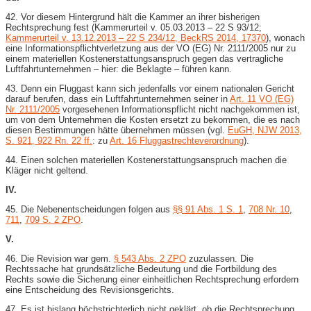
42. Vor diesem Hintergrund hält die Kammer an ihrer bisherigen
Rechtsprechung fest (Kammerurteil v. 05.03.2013 – 22 S 93/12;
Kammerurteil v. 13.12.2013 – 22 S 234/12, BeckRS 2014, 17370
), wonach
eine Informationspflichtverletzung aus der VO (EG) Nr. 2111/2005 nur zu
einem materiellen Kostenerstattungsanspruch gegen das vertragliche
Luftfahrtunternehmen – hier: die Beklagte – führen kann.
43. Denn ein Fluggast kann sich jedenfalls vor einem nationalen Gericht
darauf berufen, dass ein Luftfahrtunternehmen seiner in
Art. 11 VO (EG)
Nr. 2111/2005
vorgesehenen Informationspflicht nicht nachgekommen ist,
um von dem Unternehmen die Kosten ersetzt zu bekommen, die es nach
diesen Bestimmungen hätte übernehmen müssen (vgl.
EuGH, NJW 2013,
S. 921, 922 Rn. 22 ff.
: zu
Art. 16 Fluggastrechteverordnung
).
44. Einen solchen materiellen Kostenerstattungsanspruch machen die
Kläger nicht geltend.
IV.
45. Die Nebenentscheidungen folgen aus
§§ 91 Abs. 1 S. 1
,
708 Nr. 10
,
711
,
709 S. 2 ZPO
.
V.
46. Die Revision war gem.
§ 543 Abs. 2 ZPO
zuzulassen. Die
Rechtssache hat grundsätzliche Bedeutung und die Fortbildung des
Rechts sowie die Sicherung einer einheitlichen Rechtsprechung erfordern
eine Entscheidung des Revisionsgerichts.
47. Es ist bislang höchstrichterlich nicht geklärt, ob die Rechtsprechung