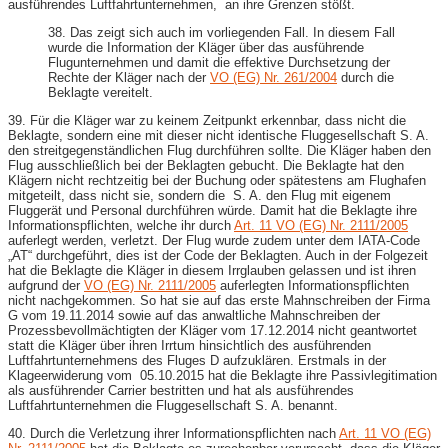
ausführendes Luftfahrtunternehmen, an ihre Grenzen stößt.
38. Das zeigt sich auch im vorliegenden Fall. In diesem Fall
wurde die Information der Kläger über das ausführende
Flugunternehmen und damit die effektive Durchsetzung der
Rechte der Kläger nach der
VO (EG) Nr. 261/2004
durch die
Beklagte vereitelt.
39. Für die Kläger war zu keinem Zeitpunkt erkennbar, dass nicht die
Beklagte, sondern eine mit dieser nicht identische Fluggesellschaft S. A.
den streitgegenständlichen Flug durchführen sollte. Die Kläger haben den
Flug ausschließlich bei der Beklagten gebucht. Die Beklagte hat den
Klägern nicht rechtzeitig bei der Buchung oder spätestens am Flughafen
mitgeteilt, dass nicht sie, sondern die S. A. den Flug mit eigenem
Fluggerät und Personal durchführen würde. Damit hat die Beklagte ihre
Informationspflichten, welche ihr durch
Art. 11 VO (EG) Nr. 2111/2005
auferlegt werden, verletzt. Der Flug wurde zudem unter dem IATA-Code
„AT“ durchgeführt, dies ist der Code der Beklagten. Auch in der Folgezeit
hat die Beklagte die Kläger in diesem Irrglauben gelassen und ist ihren
aufgrund der
VO (EG) Nr. 2111/2005
auferlegten Informationspflichten
nicht nachgekommen. So hat sie auf das erste Mahnschreiben der Firma
G vom 19.11.2014 sowie auf das anwaltliche Mahnschreiben der
Prozessbevollmächtigten der Kläger vom 17.12.2014 nicht geantwortet
statt die Kläger über ihren Irrtum hinsichtlich des ausführenden
Luftfahrtunternehmens des Fluges D aufzuklären. Erstmals in der
Klageerwiderung vom 05.10.2015 hat die Beklagte ihre Passivlegitimation
als ausführender Carrier bestritten und hat als ausführendes
Luftfahrtunternehmen die Fluggesellschaft S. A. benannt.
40. Durch die Verletzung ihrer Informationspflichten nach
Art. 11 VO (EG)