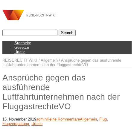
Startseite
Gesetze
Urteile
REISERECHT WIKI
/
Allgemein
/
Ansprüche gegen das ausführende
Luftfahrtunternehmen nach der FluggastrechteVO
Ansprüche gegen das
ausführende
Luftfahrtunternehmen nach der
FluggastrechteVO
15. November 2019
admin
Keine Kommentare
Allgemein
,
Flug
,
Flugverspätung
,
Urteile