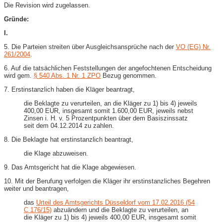
Die Revision wird zugelassen.
Gründe:
I.
5. Die Parteien streiten über Ausgleichsansprüche nach der
VO (EG) Nr.
261/2004
.
6. Auf die tatsächlichen Feststellungen der angefochtenen Entscheidung
wird gem.
§ 540 Abs. 1 Nr. 1 ZPO
Bezug genommen.
7. Erstinstanzlich haben die Kläger beantragt,
die Beklagte zu verurteilen, an die Kläger zu 1) bis 4) jeweils
400,00 EUR, insgesamt somit 1.600,00 EUR, jeweils nebst
Zinsen i. H. v. 5 Prozentpunkten über dem Basiszinssatz
seit dem 04.12.2014 zu zahlen.
8. Die Beklagte hat erstinstanzlich beantragt,
die Klage abzuweisen.
9. Das Amtsgericht hat die Klage abgewiesen.
10. Mit der Berufung verfolgen die Kläger ihr erstinstanzliches Begehren
weiter und beantragen,
das
Urteil des Amtsgerichts Düsseldorf vom 17.02.2016 (54
C 176/15)
abzuändern und die Beklagte zu verurteilen, an
die Kläger zu 1) bis 4) jeweils 400,00 EUR, insgesamt somit