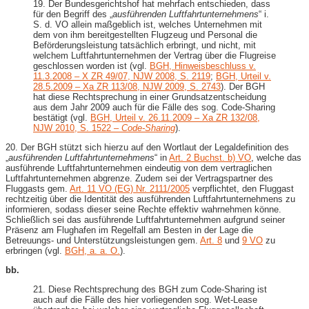
19. Der Bundesgerichtshof hat mehrfach entschieden, dass
für den Begriff des „
ausführenden Luftfahrtunternehmens
“ i.
S. d. VO allein maßgeblich ist, welches Unternehmen mit
dem von ihm bereitgestellten Flugzeug und Personal die
Beförderungsleistung tatsächlich erbringt, und nicht, mit
welchem Luftfahrtunternehmen der Vertrag über die Flugreise
geschlossen worden ist (vgl.
BGH, Hinweisbeschluss v.
11.3.2008 – X ZR 49/07, NJW 2008, S. 2119
;
BGH, Urteil v.
28.5.2009 – Xa ZR 113/08, NJW 2009, S. 2743
). Der BGH
hat diese Rechtsprechung in einer Grundsatzentscheidung
aus dem Jahr 2009 auch für die Fälle des sog. Code-Sharing
bestätigt (vgl.
BGH, Urteil v. 26.11.2009 – Xa ZR 132/08,
NJW 2010, S. 1522 –
Code-Sharing
).
20. Der BGH stützt sich hierzu auf den Wortlaut der Legaldefinition des
„
ausführenden Luftfahrtunternehmens
“ in
Art. 2 Buchst. b) VO
, welche das
ausführende Luftfahrtunternehmen eindeutig von dem vertraglichen
Luftfahrtunternehmen abgrenze. Zudem sei der Vertragspartner des
Fluggasts gem.
Art. 11 VO (EG) Nr. 2111/2005
verpflichtet, den Fluggast
rechtzeitig über die Identität des ausführenden Luftfahrtunternehmens zu
informieren, sodass dieser seine Rechte effektiv wahrnehmen könne.
Schließlich sei das ausführende Luftfahrtunternehmen aufgrund seiner
Präsenz am Flughafen im Regelfall am Besten in der Lage die
Betreuungs- und Unterstützungsleistungen gem.
Art. 8
und
9 VO
zu
erbringen (vgl.
BGH, a. a. O.
).
bb.
21. Diese Rechtsprechung des BGH zum Code-Sharing ist
auch auf die Fälle des hier vorliegenden sog. Wet-Lease