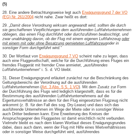
(5)
28. Eine andere Betrachtungsweise legt auch
Erwägungsgrund 7 der VO
(EG) Nr. 261/2004
nicht nahe. Zwar heißt es dort:
29.
„Damit diese Verordnung wirksam angewandt wird, sollten die durch
sie geschaffenen Verpflichtungen dem ausführenden Luftfahrtunternehmen
obliegen, das einen Flug durchführt oder durchzuführen beabsichtigt, und
zwar unabhängig davon, ob der Flug mit einem eigenen Luftfahrzeug
oder
mit einem mit oder ohne Besatzung gemieteten Luftfahrzeug
oder in
sonstiger Form durchgeführt wird.“
30. Der Wortlaut von
Erwägungsgrund 7 VO
scheint nahe zu legen, dass
auch eine Fluggesellschaft, welche für die Durchführung eines Fluges ein
fremdes Fluggerät mit fremder Crew anmietet, „
ausführendes
Luftfahrtunternehmen
“ i. S. d. VO bleibt.
31. Dieser Erwägungsgrund erläutert zunächst nur die Beschränkung des
Geltungsbereichs der Verordnung auf die ausführenden
Luftfahrtunternehmen (
Art. 3 Abs. 5 S. 1 VO
). Mit dem Zusatz zur Form
der Durchführung des Flugs wird lediglich klargestellt, dass es für die
Bestimmung des ausführenden Luftfahrtunternehmens auf die
Eigentumsverhältnisse an dem für den Flug eingesetzten Flugzeug nicht
ankommt (z. B. für den Fall des sog. Dry-Lease) und dass sich das
ausführende Unternehmen im Wege der Miete oder in sonstiger Weise
auch Dritter bedienen kann. Eine Erweiterung des Kreises der
Anspruchsgegner des Fluggastes ist damit ersichtlich nicht verbunden.
Vielmehr bleibt es nach dem klaren Wortlaut dieses Erwägungsgrundes
dabei, dass auch dann, wenn der Flug mit Hilfe eines Mietverhältnisses
oder in sonstiger Weise durchgeführt wird, ausführendes