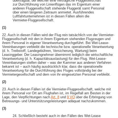
übertragbar, bei welcher eine vertragliche Fluggesellschaft
zur Durchführung von Linienflügen das im Eigentum einer
anderen Fluggesellschaft stehende Fluggerät samt Personal
über einen längeren Zeitraum anmietet. Ausführendes
Luftfahrtunternehmen ist in diesen Fällen allein die
Vermieter-Fluggesellschaft.
(1)
22. Auch in diesen Fällen wird der Flug rein tatsächlich von der Vermieter-
Fluggesellschaft mit den in ihrem Eigentum stehenden Flugzeugen und
ihrem Personal in eigener Verantwortung durchgeführt. Bei Wet-Lease-
Vereinbarungen verbleibt die technische bzw. operationelle Verantwortung
(d. h. Treibstoff, Landegebühren, Versicherung, Wartung) beim
Leasinggeber. Der Leasingnehmer übernimmt lediglich die wirtschaftliche
Verantwortung (d. h. Kapazitätsauslastung) für den Flug. Wet-Lease-
Vereinbarungen stellen daher – was der Kammer aus anderen Verfahren
bekannt ist – auch häufig ausdrücklich klar, dass die operationelle
Verantwortung für die Durchführung des Fluges vollständig bei der
Vermietergesellschaft und dem von ihr eingesetzten Personal verbleibt.
(2)
23. Auch in diesen Fällen ist die Vermieter-Fluggesellschaft, welche mit
ihrem Personal vor Ort am Flughafen ist, im Regelfall am Besten in der
Lage, den Verpflichtungen nach
Art. 8
und
9 VO
über die Erbringung von
Betreuungs- und Unterstützungsleistungen adäquat nachzukommen.
(3)
24. Schließlich besteht auch in den Fällen des Wet-Lease