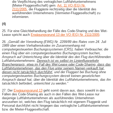
die Verpflichtung des vertraglichen Luftfahrtunternehmens
(Mieter-Fluggesellschaft) gem.
Art. 11 VO (EG) Nr.
2111/2005
, die Fluggäste rechtzeitig über die Identität des
ausführenden Unternehmens (Vermieter-Fluggesellschaft) zu
informieren.
(4)
25. Für eine Gleichbehandlung der Fälle des Code-Sharing und des Wet-
Lease spricht auch
Erwägungsgrund 13 der VO (EG) Nr. 2111/2005
:
26.
„Gemäß der Verordnung (EWG) Nr. 2299/89 des Rates vom 24. Juli
1989 über einen Verhaltenskodex im Zusammenhang mit
computergesteuerten Buchungssystemen (CRS), haben Verbraucher, die
einen Flug über ein computergesteuertes Buchungssystem buchen,
Anspruch auf Unterrichtung über die Identität des den Flug durchführenden
Luftfahrtunternehmens.
Dennoch ist es selbst im Linienflugverkehr
Branchenpraxis, etwa im Fall des Wet-Lease oder Code-Sharing, dass das
Luftfahrtunternehmen, das den Flug unter seinem Namen verkauft hat,
diesen nicht tatsächlich durchführt
, und der Fluggast bei Buchung ohne
computergesteuertes Buchungssystem derzeit keinen gesetzlichen
Anspruch darauf hat, über die Identität des Luftfahrtunternehmens, das ihn
tatsächlich befördert, unterrichtet zu werden.“
27. Der
Erwägungsgrund 13
geht somit davon aus, dass sowohl in den
Fällen des Code-Sharing als auch in den Fällen des Wet-Lease nur
dasjenige Luftfahrtunternehmen als ausführendes Unternehmen
anzusehen ist, welches den Flug tatsächlich mit eigenem Fluggerät und
Personal durchführt nicht hingegen das vertragliche Luftfahrtunternehmen
bzw. die Mieter-Fluggesellschaft.