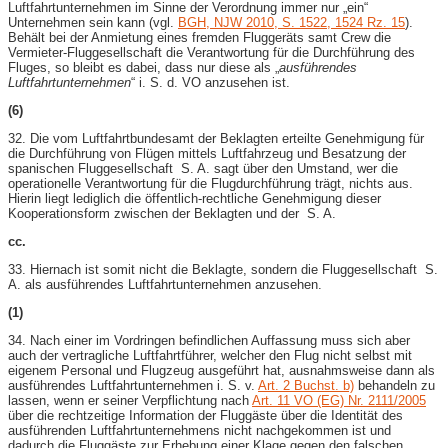
Luftfahrtunternehmen im Sinne der Verordnung immer nur „ein“
Unternehmen sein kann (vgl.
BGH, NJW 2010, S. 1522, 1524 Rz. 15
).
Behält bei der Anmietung eines fremden Fluggeräts samt Crew die
Vermieter-Fluggesellschaft die Verantwortung für die Durchführung des
Fluges, so bleibt es dabei, dass nur diese als „
ausführendes
Luftfahrtunternehmen
“ i. S. d. VO anzusehen ist.
(6)
32. Die vom Luftfahrtbundesamt der Beklagten erteilte Genehmigung für
die Durchführung von Flügen mittels Luftfahrzeug und Besatzung der
spanischen Fluggesellschaft S. A. sagt über den Umstand, wer die
operationelle Verantwortung für die Flugdurchführung trägt, nichts aus.
Hierin liegt lediglich die öffentlich-rechtliche Genehmigung dieser
Kooperationsform zwischen der Beklagten und der S. A.
cc.
33. Hiernach ist somit nicht die Beklagte, sondern die Fluggesellschaft S.
A. als ausführendes Luftfahrtunternehmen anzusehen.
(1)
34. Nach einer im Vordringen befindlichen Auffassung muss sich aber
auch der vertragliche Luftfahrtführer, welcher den Flug nicht selbst mit
eigenem Personal und Flugzeug ausgeführt hat, ausnahmsweise dann als
ausführendes Luftfahrtunternehmen i. S. v.
Art. 2 Buchst. b)
behandeln zu
lassen, wenn er seiner Verpflichtung nach
Art. 11 VO (EG) Nr. 2111/2005
über die rechtzeitige Information der Fluggäste über die Identität des
ausführenden Luftfahrtunternehmens nicht nachgekommen ist und
dadurch die Fluggäste zur Erhebung einer Klage gegen den falschen