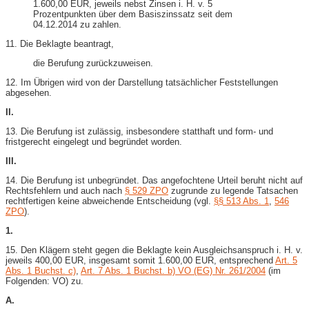
1.600,00 EUR, jeweils nebst Zinsen i. H. v. 5
Prozentpunkten über dem Basiszinssatz seit dem
04.12.2014 zu zahlen.
11. Die Beklagte beantragt,
die Berufung zurückzuweisen.
12. Im Übrigen wird von der Darstellung tatsächlicher Feststellungen
abgesehen.
II.
13. Die Berufung ist zulässig, insbesondere statthaft und form- und
fristgerecht eingelegt und begründet worden.
III.
14. Die Berufung ist unbegründet. Das angefochtene Urteil beruht nicht auf
Rechtsfehlern und auch nach
§ 529 ZPO
zugrunde zu legende Tatsachen
rechtfertigen keine abweichende Entscheidung (vgl.
§§ 513 Abs. 1
,
546
ZPO
).
1.
15. Den Klägern steht gegen die Beklagte kein Ausgleichsanspruch i. H. v.
jeweils 400,00 EUR, insgesamt somit 1.600,00 EUR, entsprechend
Art. 5
Abs. 1 Buchst. c)
,
Art. 7 Abs. 1 Buchst. b) VO (EG) Nr. 261/2004
(im
Folgenden: VO) zu.
A.