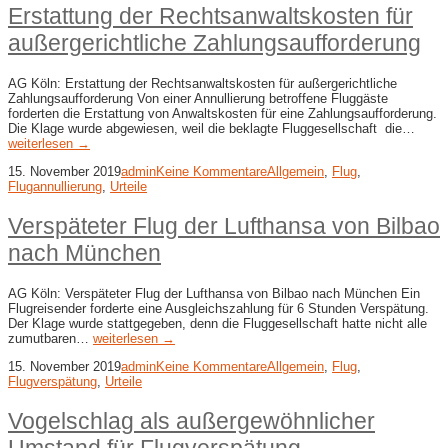
Erstattung der Rechtsanwaltskosten für
außergerichtliche Zahlungsaufforderung
AG Köln: Erstattung der Rechtsanwaltskosten für außergerichtliche
Zahlungsaufforderung Von einer Annullierung betroffene Fluggäste
forderten die Erstattung von Anwaltskosten für eine Zahlungsaufforderung.
Die Klage wurde abgewiesen, weil die beklagte Fluggesellschaft die…
weiterlesen →
15. November 2019
admin
Keine Kommentare
Allgemein
,
Flug
,
Flugannullierung
,
Urteile
Verspäteter Flug der Lufthansa von Bilbao
nach München
AG Köln: Verspäteter Flug der Lufthansa von Bilbao nach München Ein
Flugreisender forderte eine Ausgleichszahlung für 6 Stunden Verspätung.
Der Klage wurde stattgegeben, denn die Fluggesellschaft hatte nicht alle
zumutbaren…
weiterlesen →
15. November 2019
admin
Keine Kommentare
Allgemein
,
Flug
,
Flugverspätung
,
Urteile
Vogelschlag als außergewöhnlicher