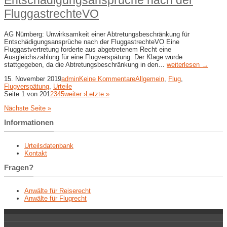
FluggastrechteVO
AG Nürnberg: Unwirksamkeit einer Abtretungsbeschränkung für
Entschädigungsansprüche nach der FluggastrechteVO Eine
Fluggastvertretung forderte aus abgetretenem Recht eine
Ausgleichszahlung für eine Flugverspätung. Der Klage wurde
stattgegeben, da die Abtretungsbeschränkung in den…
weiterlesen →
15. November 2019
admin
Keine Kommentare
Allgemein
,
Flug
,
Flugverspätung
,
Urteile
Seite 1 von 20
1
2
3
4
5
weiter ›
Letzte »
Nächste Seite »
Informationen
Urteilsdatenbank
Kontakt
Fragen?
Anwälte für Reiserecht
Anwälte für Flugrecht