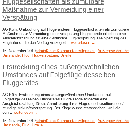
Fluggesellschaften als zumutbare
Maßnahme zur Vermeidung einer
Verspätung
AG Köln: Umbuchung auf Flüge anderer Fluggesellschaften als zumutbare
Maßnahme zur Vermeidung einer Verspätung Flugreisende erhielten eine
Ausgleichszahlung für eine 4-stündige Flugverspätung. Die Sperrung des
Flughafens, die den Vorflug verzögert…
weiterlesen →
15. November 2019
admin
Keine Kommentare
Allgemein
,
Außergewöhnliche
Umstände
,
Flug
,
Flugverspätung
,
Urteile
Erstreckung eines außergewöhnlichen
Umstandes auf Folgeflüge desselben
Fluggerätes
AG Köln: Erstreckung eines außergewöhnlichen Umstandes auf
Folgeflüge desselben Fluggerätes Flugreisende forderten eine
Ausgleichszahlung für die Annullierung ihres Fluges und resultierende 7-
stündige Ankunftsverspätung. Der Klage wurde stattgegeben, weil die
von…
weiterlesen →
15. November 2019
admin
Keine Kommentare
Allgemein
,
Außergewöhnliche
Umstände
,
Flug
,
Urteile