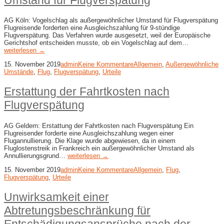
Umstand für Flugverspätung
AG Köln: Vogelschlag als außergewöhnlicher Umstand für Flugverspätung
Flugreisende forderten eine Ausgleichszahlung für 9-stündige
Flugverspätung. Das Verfahren wurde ausgesetzt, weil der Europäische
Gerichtshof entscheiden musste, ob ein Vogelschlag auf dem…
weiterlesen →
15. November 2019
admin
Keine Kommentare
Allgemein
,
Außergewöhnliche
Umstände
,
Flug
,
Flugverspätung
,
Urteile
Erstattung der Fahrtkosten nach
Flugverspätung
AG Geldern: Erstattung der Fahrtkosten nach Flugverspätung Ein
Flugreisender forderte eine Ausgleichszahlung wegen einer
Flugannullierung. Die Klage wurde abgewiesen, da in einem
Fluglostenstreik in Frankreich ein außergewöhnlicher Umstand als
Annullierungsgrund…
weiterlesen →
15. November 2019
admin
Keine Kommentare
Allgemein
,
Flug
,
Flugverspätung
,
Urteile
Unwirksamkeit einer
Abtretungsbeschränkung für
Entschädigungsansprüche nach der