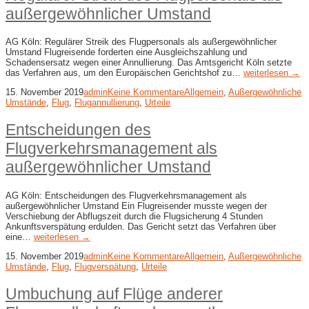
außergewöhnlicher Umstand
AG Köln: Regulärer Streik des Flugpersonals als außergewöhnlicher
Umstand Flugreisende forderten eine Ausgleichszahlung und
Schadensersatz wegen einer Annullierung. Das Amtsgericht Köln setzte
das Verfahren aus, um den Europäischen Gerichtshof zu…
weiterlesen →
15. November 2019
admin
Keine Kommentare
Allgemein
,
Außergewöhnliche
Umstände
,
Flug
,
Flugannullierung
,
Urteile
Entscheidungen des
Flugverkehrsmanagement als
außergewöhnlicher Umstand
AG Köln: Entscheidungen des Flugverkehrsmanagement als
außergewöhnlicher Umstand Ein Flugreisender musste wegen der
Verschiebung der Abflugszeit durch die Flugsicherung 4 Stunden
Ankunftsverspätung erdulden. Das Gericht setzt das Verfahren über
eine…
weiterlesen →
15. November 2019
admin
Keine Kommentare
Allgemein
,
Außergewöhnliche
Umstände
,
Flug
,
Flugverspätung
,
Urteile
Umbuchung auf Flüge anderer