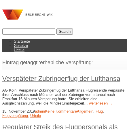
Startseite
Gesetze
Urteile
Eintrag getaggt ‘erhebliche Verspätung’
Verspäteter Zubringerflug der Lufthansa
AG Köln: Verspäteter Zubringerflug der Lufthansa Flugreisende verpasste
ihren Anschluss nach Münster, weil der Zubringer von Istanbul nach
Frankfurt 16 Minuten Verspätung hatte. Sie erhielten eine
Ausgleichszahlung, weil die Mindestumsteigezeit…
weiterlesen →
15. November 2019
admin
Keine Kommentare
Allgemein
,
Flug
,
Flugverspätung
,
Urteile
Regulärer Streik des Flugpersonals als