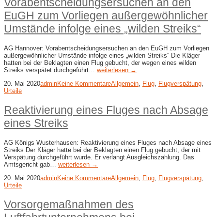
Vorabentscheidungsersuchen an den
EuGH zum Vorliegen außergewöhnlicher
Umstände infolge eines „wilden Streiks“
AG Hannover: Vorabentscheidungsersuchen an den EuGH zum Vorliegen
außergewöhnlicher Umstände infolge eines „wilden Streiks“ Die Kläger
hatten bei der Beklagten einen Flug gebucht, der wegen eines wilden
Streiks verspätet durchgeführt…
weiterlesen →
20. Mai 2020
admin
Keine Kommentare
Allgemein
,
Flug
,
Flugverspätung
,
Urteile
Reaktivierung eines Fluges nach Absage
eines Streiks
AG Königs Wusterhausen: Reaktivierung eines Fluges nach Absage eines
Streiks Der Kläger hatte bei der Beklagten einen Flug gebucht, der mit
Verspätung durchgeführt wurde. Er verlangt Ausgleichszahlung. Das
Amtsgericht gab…
weiterlesen →
20. Mai 2020
admin
Keine Kommentare
Allgemein
,
Flug
,
Flugverspätung
,
Urteile
Vorsorgemaßnahmen des