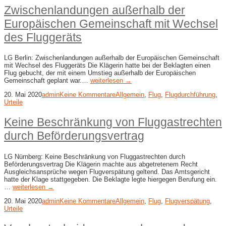
Zwischenlandungen außerhalb der
Europäischen Gemeinschaft mit Wechsel
des Fluggeräts
LG Berlin: Zwischenlandungen außerhalb der Europäischen Gemeinschaft
mit Wechsel des Fluggeräts Die Klägerin hatte bei der Beklagten einen
Flug gebucht, der mit einem Umstieg außerhalb der Europäischen
Gemeinschaft geplant war.…
weiterlesen →
20. Mai 2020
admin
Keine Kommentare
Allgemein
,
Flug
,
Flugdurchführung
,
Urteile
Keine Beschränkung von Fluggastrechten
durch Beförderungsvertrag
LG Nürnberg: Keine Beschränkung von Fluggastrechten durch
Beförderungsvertrag Die Klägerin machte aus abgetretenem Recht
Ausgleichsansprüche wegen Flugverspätung geltend. Das Amtsgericht
hatte der Klage stattgegeben. Die Beklagte legte hiergegen Berufung ein.
…
weiterlesen →
20. Mai 2020
admin
Keine Kommentare
Allgemein
,
Flug
,
Flugverspätung
,
Urteile