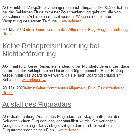
AG Frankfurt: Verspäteter Zubringerflug nach Singapur Die Kläger hatten
bei der Beklagten Flüge mit einer Zwischenlandung gebucht, die von
verschiedenen Anbietern erbracht wurden. Wegen einer leichten
Verspätung des ersten Teilflugs…
weiterlesen →
20. Mai 2020
admin
Keine Kommentare
Allgemein
,
Flug
,
Flugdurchführung
,
Urteile
Keine Reisepreisminderung bei
Nichtbeförderung
AG Frankfurt: Keine Reisepreisminderung bei Nichtbeförderung Die Kläger
hatten bei der Beklagten eine Reise mit Flügen gebucht. Beim Hinflug
wurde ihnen das Boarding verwehrt, da sie nach Boardingschluss am
Schalter…
weiterlesen →
20. Mai 2020
admin
Keine Kommentare
Allgemein
,
Flug
,
Flugabfertigung
,
Urteile
Ausfall des Flugradars
AG Charlottenburg: Ausfall des Flugradars Die Kläger hatten bei der
Beklagten einen Flug gebucht, der annulliert wurde. Sie verlangen
Ausgleichszahlung. Das Amtsgericht gab dem statt. Soweit ein
Flugunternehmen seinen Plan…
weiterlesen →