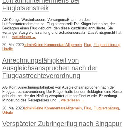
Luftfahrtunternehmens bei
Fluglotsenstreik
AG Königs Wusterhausen: Vorsorgemaßnahmen des
Luftfahrtunternehmens bei Fluglotsenstreik Die Kläger hatten bei der
Beklagten einen Flug gebucht, den diese kurzfristig annullierte. Sie
verlangen Ausgleichszahlung und Schadensersatz. Das Amtsgericht hat
der…
weiterlesen →
20. Mai 2020
admin
Keine Kommentare
Allgemein
,
Flug
,
Flugannullierung
,
Urteile
Anrechnungsfähigkeit von
Ausgleichsansprüchen nach der
Fluggastrechteverordnung
AG Köln: Anrechnungsfähigkeit von Ausgleichsansprüchen nach der
Fluggastrechteverordnung Der Kläger hatte bei der Beklagten eine Reise
gebucht, bei der der Hinflug verspätet durchgeführt wurde. Er verlangt
Minderung des Reisepreises und…
weiterlesen →
20. Mai 2020
admin
Keine Kommentare
Allgemein
,
Flug
,
Flugverspätung
,
Urteile
Verspäteter Zubringerflug nach Singapur