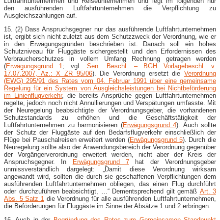
Luftfahrtunternehmen und Reiseunternehmen und legt im folgenden nur
den ausführenden Luftfahrtunternehmen die Verpflichtung zu
Ausgleichszahlungen auf.
15. (2) Dass Anspruchsgegner nur das ausführende Luftfahrtunternehmen
ist, ergibt sich nicht zuletzt aus dem Schutzzweck der Verordnung, wie er
in den Erwägungsgründen beschrieben ist. Danach soll ein hohes
Schutzniveau für Fluggäste sichergestellt und den Erfordernissen des
Verbraucherschutzes in vollem Umfang Rechnung getragen werden
(
Erwägungsgrund 1
; vgl.
Sen. Beschl. – BGH Vorlagebeschl. v.
17.07.2007, Az.: X ZR 95/06
). Die Verordnung ersetzt die
Verordnung
(EWG) 295/91 des Rates vom 04. Februar 1991 über eine gemeinsame
Regelung für ein System von Ausgleichsleistungen bei Nichtbeförderung
im Linienflugverkehr
, die bereits Ansprüche gegen Luftfahrtunternehmen
regelte, jedoch noch nicht Annullierungen und Verspätungen umfasste. Mit
der Neuregelung beabsichtigte der Verordnungsgeber, die vorhandenen
Schutzstandards zu erhöhen und die Geschäftstätigkeit der
Luftfahrtunternehmen zu harmonisieren (
Erwägungsgrund 4
). Auch sollte
der Schutz der Fluggäste auf den Bedarfsflugverkehr einschließlich der
Flüge bei Pauschalreisen erweitert werden (
Erwägungsgrund 5
). Durch die
Neuregelung sollte also der Anwendungsbereich der Verordnung gegenüber
der Vorgängerverordnung erweitert werden, nicht aber der Kreis der
Anspruchsgegner. In
Erwägungsgrund 7
hat der Verordnungsgeber
unmissverständlich dargelegt: „Damit diese Verordnung wirksam
angewandt wird, sollten die durch sie geschaffenen Verpflichtungen dem
ausführenden Luftfahrtunternehmen obliegen, das einen Flug durchführt
oder durchzuführen beabsichtigt, …“ Dementsprechend gilt gemäß
Art. 3
Abs. 5 Satz 1
die Verordnung für alle ausführenden Luftfahrtunternehmen,
die Beförderungen für Fluggäste im Sinne der Absätze 1 und 2 erbringen.
16. Auch in der
Begründung des Rates zum Gemeinsamen Standpunkt