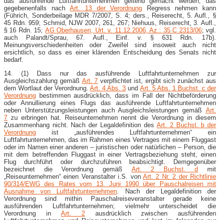
das ausführende Luftfahrtunternehmen geltend gemacht werden, das
gegebenenfalls nach
Art. 13 der Verordnung
Regress nehmen kann
(Führich, Sonderbeilage MDR 7/2007, S. 4; ders., Reiserecht, 5. Aufl., §
45 Rdn. 959; Schmid, NJW 2007, 261, 267; Niehuus, Reiserecht, 3. Aufl.,
§ 16 Rdn. 15;
AG Oberhausen, Urt. v. 11.12.2006, Az.: 35 C 2313/06
; vgl.
auch Palandt/Sprau, 67. Aufl., Einf. v. § 631 Rdn. 17b).
Meinungsverschiedenheiten oder Zweifel sind insoweit auch nicht
ersichtlich, so dass es einer klärenden Entscheidung des Senats nicht
bedarf.
14. (1) Dass nur das ausführende Luftfahrtunternehmen zur
Ausgleichszahlung gemäß
Art. 7
verpflichtet ist, ergibt sich zunächst aus
dem Wortlaut der Verordnung.
Art. 4 Abs. 3
und
Art. 5 Abs. 1 Buchst. c der
Verordnung
bestimmen ausdrücklich, dass im Fall der Nichtbeförderung
oder Annullierung eines Flugs das ausführende Luftfahrtunternehmen
neben Unterstützungsleistungen auch Ausgleichsleistungen gemäß
Art.
7
zu erbringen hat. Reiseunternehmen nennt die Verordnung in diesem
Zusammenhang nicht. Nach der Legaldefinition des
Art. 2 Buchst. b der
Verordnung
ist „ausführendes Luftfahrtunternehmen“ ein
Luftfahrtunternehmen, das im Rahmen eines Vertrages mit einem Fluggast
oder im Namen einer anderen – juristischen oder natürlichen – Person, die
mit dem betreffenden Fluggast in einer Vertragsbeziehung steht, einen
Flug durchführt oder durchzuführen beabsichtigt. Demgegenüber
bezeichnet die Verordnung gemäß
Art. 2 Buchst. d
mit
„Reiseunternehmen“ einen Veranstalter i.S. von
Art. 2 Nr. 2 der Richtlinie
90/314/EWG des Rates vom 13. Juni 1990 über Pauschalreisen mit
Ausnahme von Luftfahrtunternehmen
. Nach der Legaldefinition der
Verordnung sind mithin Pauschalreiseveranstalter gerade keine
ausführenden Luftfahrtunternehmen; vielmehr unterscheidet die
Verordnung in
Art. 2
ausdrücklich zwischen ausführenden