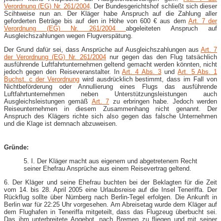
Verordnung (EG) Nr. 261/2004
. Der Bundesgerichtshof schließt sich dieser
Scihtweise nun an. Der Kläger habe Anspruch auf die Zahlung aller
geforderten Beträge bis auf den in Höhe von 600 € aus dem
Art. 7 der
Verordnung (EG) Nr. 261/2004
abgeleiteten Anspruch auf
Ausgleichszahlungen wegen Flugverspätung.
Der Grund dafür sei, dass Ansprüche auf Ausgleichszahlungen aus
Art. 7
der Verordnung (EG) Nr. 261/2004
nur gegen das den Flug tatsächlich
ausführende Luftfahrtunternehmen geltend gemacht werden könnten, nicht
jedoch gegen den Reiseveranstalter. In
Art. 4 Abs. 3
und
Art. 5 Abs. 1
Buchst. c der Verordnung
wird ausdrücklich bestimmt, dass im Fall von
Nichtbeförderung oder Annullierung eines Flugs das ausführende
Luftfahrtunternehmen neben Unterstützungsleistungen auch
Ausgleichsleistungen gemäß
Art. 7
zu erbringen habe. Jedoch werden
Reiseunternehmen in diesem Zusammenhang nicht genannt. Der
Anspruch des Klägers richte sich also gegen das falsche Unternehmen
und die Klage ist demnach abzuweisen.
Gründe:
5. I. Der Kläger macht aus eigenem und abgetretenem Recht
seiner Ehefrau Ansprüche aus einem Reisevertrag geltend.
6. Der Kläger und seine Ehefrau buchten bei der Beklagten für die Zeit
vom 14. bis 28. April 2005 eine Urlaubsreise auf die Insel Teneriffa. Der
Rückflug sollte über Nürnberg nach Berlin-Tegel erfolgen. Die Ankunft in
Berlin war für 22:25 Uhr vorgesehen. Am Abreisetag wurde dem Kläger auf
dem Flughafen in Teneriffa mitgeteilt, dass das Flugzeug überbucht sei.
Das ihm unterbreitete Angebot, nach Bremen zu fliegen und mit seiner