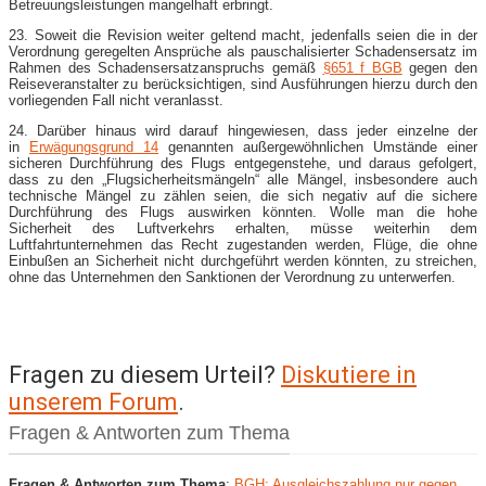
Betreuungsleistungen mangelhaft erbringt.
23. Soweit die Revision weiter geltend macht, jedenfalls seien die in der
Verordnung geregelten Ansprüche als pauschalisierter Schadensersatz im
Rahmen des Schadensersatzanspruchs gemäß
§651 f BGB
gegen den
Reiseveranstalter zu berücksichtigen, sind Ausführungen hierzu durch den
vorliegenden Fall nicht veranlasst.
24. Darüber hinaus wird darauf hingewiesen, dass jeder einzelne der
in
Erwägungsgrund 14
genannten außergewöhnlichen Umstände einer
sicheren Durchführung des Flugs entgegenstehe, und daraus gefolgert,
dass zu den „Flugsicherheitsmängeln“ alle Mängel, insbesondere auch
technische Mängel zu zählen seien, die sich negativ auf die sichere
Durchführung des Flugs auswirken könnten. Wolle man die hohe
Sicherheit des Luftverkehrs erhalten, müsse weiterhin dem
Luftfahrtunternehmen das Recht zugestanden werden, Flüge, die ohne
Einbußen an Sicherheit nicht durchgeführt werden könnten, zu streichen,
ohne das Unternehmen den Sanktionen der Verordnung zu unterwerfen.
Fragen zu diesem Urteil?
Diskutiere in
unserem Forum
.
Fragen & Antworten zum Thema
Fragen & Antworten zum Thema
:
BGH: Ausgleichszahlung nur gegen