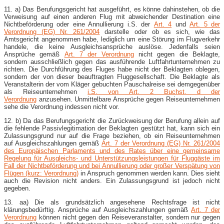
11. a) Das Berufungsgericht hat ausgeführt, es könne dahinstehen, ob die
Verweisung auf einen anderen Flug mit abweichender Destination eine
Nichtbeförderung oder eine Annullierung i.S. der
Art. 4
und
Art. 5 der
Verordnung (EG) Nr. 261/2004
darstelle oder ob es sich, wie das
Amtsgericht angenommen habe, lediglich um eine Störung im Flugverkehr
handele, die keine Ausgleichsansprüche auslöse. Jedenfalls seien
Ansprüche gemäß
Art. 7 der Verordnung
nicht gegen die Beklagte,
sondern ausschließlich gegen das ausführende Luftfahrtunternehmen zu
richten. Die Durchführung des Fluges habe nicht der Beklagten oblegen,
sondern der von dieser beauftragten Fluggesellschaft. Die Beklagte als
Veranstalterin der vom Kläger gebuchten Pauschalreise sei demgegenüber
als Reiseunternehmen
i.S. von Art. 2 Buchst. d der
Verordnung
anzusehen. Unmittelbare Ansprüche gegen Reiseunternehmen
sehe die Verordnung indessen nicht vor.
12. b) Da das Berufungsgericht die Zurückweisung der Berufung allein auf
die fehlende Passivlegitimation der Beklagten gestützt hat, kann sich ein
Zulassungsgrund nur auf die Frage beziehen, ob ein Reiseunternehmen
auf Ausgleichszahlungen gemäß
Art. 7 der Verordnung (EG) Nr. 261/2004
des Europäischen Parlaments und des Rates über eine gemeinsame
Regelung für Ausgleichs- und Unterstützungsleistungen für Fluggäste im
Fall der Nichtbeförderung und bei Annullierung oder großer Verspätung von
Flügen (kurz: Verordnung)
in Anspruch genommen werden kann. Dies sieht
auch die Revision nicht anders. Ein Zulassungsgrund ist jedoch nicht
gegeben.
13. aa) Die als grundsätzlich angesehene Rechtsfrage ist nicht
klärungsbedürftig. Ansprüche auf Ausgleichszahlungen gemäß
Art. 7 der
Verordnung
können nicht gegen den Reiseveranstalter, sondern nur gegen