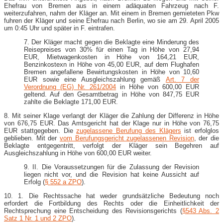
Ehefrau von Bremen aus in einem adäquaten Fahrzeug nach F.
weiterzufahren, nahm der Kläger an. Mit einem in Bremen gemieteten Pkw
fuhren der Kläger und seine Ehefrau nach Berlin, wo sie am 29. April 2005
um 0:45 Uhr und später in F. eintrafen.
7. Der Kläger macht gegen die Beklagte eine Minderung des
Reisepreises von 30% für einen Tag in Höhe von 27,94
EUR, Mietwagenkosten in Höhe von 164,21 EUR,
Benzinkostexn in Höhe von 45,00 EUR, auf dem Flughafen
Bremen angefallene Bewirtungskosten in Höhe von 10,60
EUR sowie eine Ausgleichszahlung gemäß
Art. 7 der
Verordnung (EG) Nr. 261/2004
in Höhe von 600,00 EUR
geltend. Auf den Gesamtbetrag in Höhe von 847,75 EUR
zahlte die Beklagte 171,00 EUR.
8. Mit seiner Klage verlangt der Kläger die Zahlung der Differenz in Höhe
von 676,75 EUR. Das Amtsgericht hat der Klage nur in Höhe von 76,75
EUR stattgegeben. Die
zugelassene Berufung des Klägers
ist erfolglos
geblieben. Mit der
vom Berufungsgericht zugelassenen Revision
, der die
Beklagte entgegentritt, verfolgt der Kläger sein Begehren auf
Ausgleichszahlung in Höhe von 600,00 EUR weiter.
9. II. Die Voraussetzungen für die Zulassung der Revision
liegen nicht vor, und die Revision hat keine Aussicht auf
Erfolg (
§ 552 a ZPO
).
10. 1. Die Rechtssache hat weder grundsätzliche Bedeutung noch
erfordert die Fortbildung des Rechts oder die Einheitlichkeit der
Rechtsprechung eine Entscheidung des Revisionsgerichts (
§543 Abs. 2
Satz 1 Nr. 1 und 2 ZPO
).