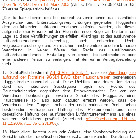
(EG) Nr. 27/2003 vom 18. März 2003
(ABl. C 125 E v. 27.05.2003, S. 63,
70 erster Spiegelstrich) heißt es:
„Der Rat kam überein, den Text dadurch zu vereinfachen, dass sämtliche
Ausgleichs- und Unterstützungsverpflichtungen gegenüber Fluggästen
dem ausführenden Luftfahrtunternehmen auferlegt werden, da dieses
aufgrund seiner Präsenz auf den Flughäfen in der Regel am besten in der
Lage ist, diese Verpflichtungen zu erfüllen. Allerdings ist das ausführende
Luftfahrtunternehmen berechtigt, nach geltendem Recht
Regressansprüche geltend zu machen; insbesondere beschränkt diese
Verordnung in keiner Weise das Recht des ausführenden
Luftfahrtunternehmens, Erstattung von einem Reiseunternehmen oder
einer anderen Person zu verlangen, mit der es in Vertragsbeziehung
steht.“
17. Schließlich bestimmt
Art. 3 Abs. 6 Satz 1
, dass die
Verordnung die
aufgrund der Richtlinie 90/314 EWG über Pauschalreisen
bestehenden
Fluggastrechte unberührt lässt. Diese Richtlinie und deren Umsetzung
durch die nationalen Gesetzgeber regeln die Rechte des
Pauschalreisenden gegenüber dem Reiseveranstalter. Der von der
Verordnung beabsichtigte erweiterte Schutz des Fluggastes einer
Pauschalreise soll also auch dadurch erreicht werden, dass die
Verordnung dem Fluggast neben der nach nationalem Recht schon
bestehenden vertraglichen Haftung des Reiseunternehmens eine
gesetzliche Haftung des ausführenden Luftfahrtunternehmens als eines
weiteren Schuldners gewährt (zutreffend
AG Oberhausen, Urt. v.
11.12.2006, Az.: 35 C 2313/06
).
18. Nach allem besteht auch kein Anlass, eine Vorabentscheidung des
Gerichtshofs der Europäischen Gemeinschaften einzuholen. Der Senat hat