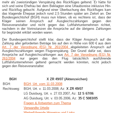
mehr als zweistündigen Verspätung des Rückfluges geltend. Er hatte für
sich und seine Ehefrau bei dem Beklagten eine Urlaubsreise inklusive Hin-
und Rückflug gebucht. Aufgrund einer Überbuchung des Rückfluges kam
das klagende Ehepaar jedoch rund 2,5 Stunden später am Zielort an. Der
Bundesgerichtshof (BGH) muss nun klären, ob es rechtens ist, dass der
Kläger seinen Anspruch auf Ausgleichszahlungen gegen den
Reiseveranstalter und nicht gegen das Luftfahrtunternehmen richtet,
nachdem in der Vorinstanzen die Ansprüche auf die übrigens Zahlungen
für begründet erklärt worden waren.
Der Bundesgerichtshof stellt klar, dass der Kläger Anspruch auf die
Zahlung aller geforderten Beträge bis auf den in Höhe von 600 € aus dem
Art. 7 der Verordnung (EG) Nr. 261/2004
abgeleiteten Anspruch auf
Ausgleichszahlungen wegen Flugverspätung. Der Grund dafür sei, dass
Ansprüche auf Ausgleichszahlungen aus
Art. 7 der Verordnung (EG) Nr.
261/2004
nur gegen das den Flug tatsächlich ausführende
Luftfahrtunternehmen geltend gemacht werden könnten, nicht jedoch
gegen den Reiseveranstalter.
BGH
X ZR 49/07 (Aktenzeichen)
BGH:
BGH, Urt. vom 11.03.2008
Rechtsweg:
BGH, Urt. v. 11.03.2008, Az:
X ZR 49/07
LG Duisburg, Urt. v. 27.03.2007, Az:
12 S 67/06
AG Duisburg, Urt. v. 03.05.2006, Az:
35 C 5083/05
Fragen & Antworten zum Thema
Verwandte Urteile
Weiterführende Hinweise und Links