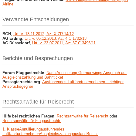
Airline
Verwandte Entscheidungen
BGH
,
Urt. v. 13.11.2012, Az: X ZR 14/12
AG Erding
,
Urt. v. 05.12.2013, Az: 4 C 1702/13
AG Düsseldorf
,
Urt. v. 23.07.2011, Az: 37 C 3495/11
Berichte und Besprechungen
Forum Fluggastrechte
:
Nach Annulierung Germanwings Anspruch auf
Ausgleichszahlung und Bahnticket
Passagierrechte.org
:
Ausführendes Luftfahrtunternehmen – richtiger
Anspruchsgegner
Rechtsanwälte für Reiserecht
Hilfe bei rechtlichen Fragen
:
Rechtsanwälte für Reiserecht
oder
Rechtsanwälte für Fluggastrechte
1. Klasse
Annullierung
ausführendes
Luftfahrtunternehmen
Ausgleichszahlung
ausland
Berlin-