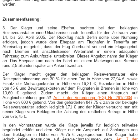
werden.
Zusammenfassung:
3. Der Kläger und seine Ehefrau buchten bei dem beklagten
Reiseveranstalter eine Urlaubsreise nach Teneriffa für den Zeitraum vom
14. bis 28. April 2005. Der Rückflug nach Berlin sollte über Nürnberg
erfolgen, jedoch wurde dem Ehepaar am Flughafen in Teneriffa am
Abreisetag mitgeteilt, dass der Flug überbucht sei und ein Flugangebot
nach Bremen mit anschließender Weiterfahrt in einem adäquaten
Fahrzeug zum Ankunftsziel unterbreitet. Dieses Angebot nahm der Kläger
an. Das Ehepaar kam nach der Fahrt mit einem Mietwagen aus Bremen
rund 2,5 Stunden später am Ankunftsziel an.
Der Kläger macht gegen den beklagten Reiseveranstalter eine
Reisepreisminderung von 30 % für einen Tag in Höhe von 27,94 €, sowie
Ersatz der Mietwagenkosten in Höhe von 16,21 €, Bezinkosten in Höhe
von 45 € und Bewirtungskosten auf dem Flughafen in Bremen in Höhe von
10,60 € geltend. Zudem macht der Kläger einen Anspruch auf
Ausgleichszahlung gemäß
Art. 7 der Verordnung (EG) Nr. 261/2004
in
Höhe von 600 € geltend. Von den geforderten 847,75 € zahlte der beklagte
Reiseveranstalter jedoch lediglich 171 € und der Kläger versucht nun mit
seiner Klage vom Beklagten die Zahlung des restlichen Betrags in Höhe
von 676,75 €.
In den Vorinstanzen wurde die Klage jeweils für lediglich teilweise
begründet erklärt und dem Kläger nur ein Anspruch auf Zahlungen von
dem Beklagten in Höhe von 76,75 € zugesprochen. Der Kläger habe
jedoch keine Ansprüche auf Ausgleichszahlungen gem.
Art. 7 der