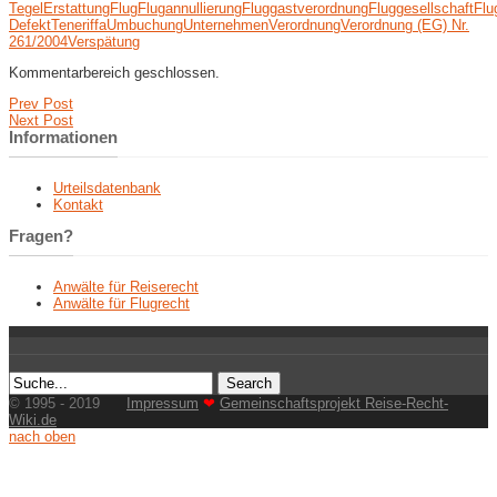
Tegel
Erstattung
Flug
Flugannullierung
Fluggastverordnung
Fluggesellschaft
Flu
Defekt
Teneriffa
Umbuchung
Unternehmen
Verordnung
Verordnung (EG) Nr.
261/2004
Verspätung
Kommentarbereich geschlossen.
Prev Post
Next Post
Informationen
Urteilsdatenbank
Kontakt
Fragen?
Anwälte für Reiserecht
Anwälte für Flugrecht
© 1995 - 2019
Impressum
❤
Gemeinschaftsprojekt Reise-Recht-
Wiki.de
nach oben