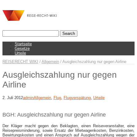
Startseite
Gesetze
Urteile
REISERECHT WIKI
/
Allgemein
/
Ausgleichszahlung nur gegen Airline
Ausgleichszahlung nur gegen
Airline
2. Juli 2012
admin
Allgemein
,
Flug
,
Flugverspätung
,
Urteile
BGH: Ausgleichszahlung nur gegen Airline
Der Kläger macht gegen den Beklagten, einen Reiseveranstalter, eine
Reisepreisminderung, sowie Ersatz der Mietwagenkosten, Benzinkosten,
Bewirtungskosten und einen Anspruch auf Ausgleichszahlung wegen der