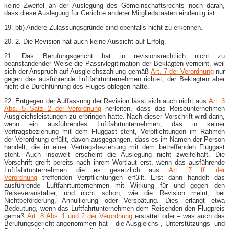
keine Zweifel an der Auslegung des Gemeinschaftsrechts noch daran,
dass diese Auslegung für Gerichte anderer Mitgliedstaaten eindeutig ist.
19. bb) Andere Zulassungsgründe sind ebenfalls nicht zu erkennen.
20. 2. Die Revision hat auch keine Aussicht auf Erfolg.
21. Das Berufungsgericht hat in revisionsrechtlich nicht zu
beanstandender Weise die Passivlegitimation der Beklagten verneint, weil
sich der Anspruch auf Ausgleichszahlung gemäß
Art. 7 der Verordnung
nur
gegen das ausführende Luftfahrtunternehmen richtet, der Beklagten aber
nicht die Durchführung des Fluges oblegen hatte.
22. Entgegen der Auffassung der Revision lässt sich auch nicht aus
Art. 3
Abs. 5 Satz 2 der Verordnung
herleiten, dass das Reiseunternehmen
Ausgleichsleistungen zu erbringen hätte. Nach dieser Vorschrift wird dann,
wenn ein ausführendes Luftfahrtunternehmen, das in keiner
Vertragsbeziehung mit dem Fluggast steht, Verpflichtungen im Rahmen
der Verordnung erfüllt, davon ausgegangen, dass es im Namen der Person
handelt, die in einer Vertragsbeziehung mit dem betreffenden Fluggast
steht. Auch insoweit erscheint die Auslegung nicht zweifelhaft. Die
Vorschrift greift bereits nach ihrem Wortlaut erst, wenn das ausführende
Luftfahrtunternehmen die es gesetzlich aus
Art. 7 ff. der
Verordnung
treffenden Verpflichtungen erfüllt. Erst dann handelt das
ausführende Luftfahrtunternehmen mit Wirkung für und gegen den
Reiseveranstalter, und nicht schon, wie die Revision meint, bei
Nichtbeförderung, Annullierung oder Verspätung. Dies erlangt etwa
Bedeutung, wenn das Luftfahrtunternehmen dem Reisenden den Flugpreis
gemäß
Art. 8 Abs. 1 und 2 der Verordnung
erstattet oder – was auch das
Berufungsgericht angenommen hat – die Ausgleichs-, Unterstützungs- und