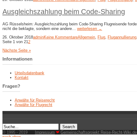
Ausgleichszahlung beim Code-Sharing
AG Rüsselsheim: Ausgleichszahlung beim Code-Sharing Flugreisende fordert
nicht die beklagte, sondern eine andere…
weiterlesen →
26. Oktober 2018
admin
Keine Kommentare
Allgemein
,
Flug
,
Flugannullierung
Seite 1 von 2
1
2
Nächste Seite »
Informationen
Urteilsdatenbank
Kontakt
Fragen?
Anwälte für Reiserecht
Anwälte für Flugrecht
© 1995 - 2019
Impressum
❤
Gemeinschaftsprojekt Reise-Recht-Wiki.de
nach oben