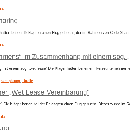
ile
haring
atten bei der Beklagten einen Flug gebucht, der im Rahmen von Code Sharing
ile
nehmens“ im Zusammenhang mit einem sog. „
mit einem sog. „wet lease“ Die Kläger hatten bei einem Reiseunternehmen e
gverspätung
,
Urteile
er „Wet-​Lease-​Vereinbarung“
ng“ Die Kläger hatten bei der Beklagten einen Flug gebucht. Dieser wurde i
eile
ung