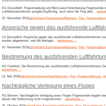
AG Düsseldorf: Flugverspätung und Wet-Lease-Vereinbarung Flugreisende erhi
Luftfahrtunternehmen ausgleichspflichtig, auch wenn der Flug über…
weiter
15. November 2019
admin
Keine Kommentare
Allgemein
,
Flug
,
Flugverspätun
Ansprüche gegen das ausführende Luftfah
LG Düsseldorf: Ansprüche gegen das ausführende Luftfahrtunternehmen nach
wurden abgewiesen, weil die beklagte…
weiterlesen →
15. November 2019
admin
Keine Kommentare
Allgemein
,
Flug
,
Flugverspätun
Bestimmung des ausführenden Luftfahrtu
AG Frankfurt: Die Bestimmung des ausführenden Luftfahrtunternehmens Die 
weiterlesen →
14. Mai 2018
admin
Keine Kommentare
Allgemein
,
Flug
,
Flugdurchführung
,
Ur
Nachträgliche Verlegung eines Fluges
AG Bremen: Nachträgliche Verlegung eines Fluges Flugreisende klagten weg
dieses die Umbuchung nicht vorgenommen…
weiterlesen →
26. Oktober 2018
admin
Keine Kommentare
Allgemein
,
Flug
,
Flugverlegung
,
U