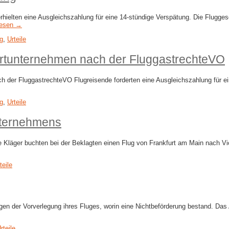
elten eine Ausgleichszahlung für eine 14-stündige Verspätung. Die Fluggesel
lesen →
g
,
Urteile
rtunternehmen nach der FluggastrechteVO
 der FluggastrechteVO Flugreisende forderten eine Ausgleichszahlung für e
g
,
Urteile
nternehmens
Kläger buchten bei der Beklagten einen Flug von Frankfurt am Main nach Vic
teile
en der Vorverlegung ihres Fluges, worin eine Nichtbeförderung bestand. Das
rteile