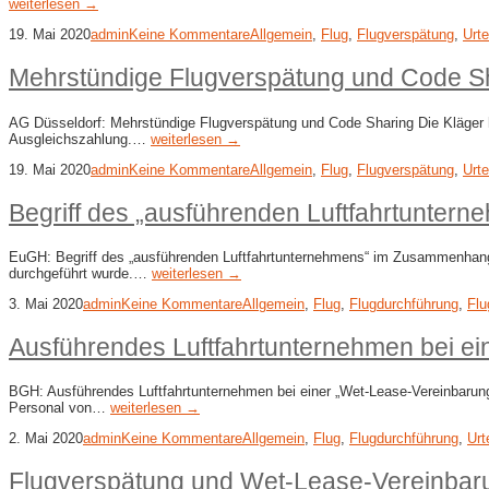
weiterlesen →
19. Mai 2020
admin
Keine Kommentare
Allgemein
,
Flug
,
Flugverspätung
,
Urte
Mehrstündige Flugverspätung und Code S
AG Düsseldorf: Mehrstündige Flugverspätung und Code Sharing Die Kläger h
Ausgleichszahlung.…
weiterlesen →
19. Mai 2020
admin
Keine Kommentare
Allgemein
,
Flug
,
Flugverspätung
,
Urte
Begriff des „ausführenden Luftfahrtunter
EuGH: Begriff des „ausführenden Luftfahrtunternehmens“ im Zusammenhang 
durchgeführt wurde.…
weiterlesen →
3. Mai 2020
admin
Keine Kommentare
Allgemein
,
Flug
,
Flugdurchführung
,
Flu
Ausführendes Luftfahrtunternehmen bei ein
BGH: Ausführendes Luftfahrtunternehmen bei einer „Wet-​Lease-​Vereinbaru
Personal von…
weiterlesen →
2. Mai 2020
admin
Keine Kommentare
Allgemein
,
Flug
,
Flugdurchführung
,
Urt
Flugverspätung und Wet-Lease-Vereinbar