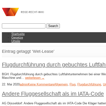
Startseite
Gesetze
Urteile
Eintrag getaggt ‘Wet-Lease’
Flugdurchführung durch gebuchtes Luftfah
BGH: Flugdurchführung durch gebuchtes Luftfahrtunternehmen bei einer Wet
Maschine und…
weiterlesen →
22. Mai 2020
admin
Keine Kommentare
Allgemein
,
Flug
,
Flugdurchführung
,
Ur
Andere Fluggesellschaft als im IATA-Code
AG Düsseldorf: Andere Fluggesellschaft als im IATA-Code Die Kläger hatte