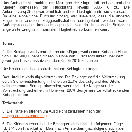
Das Amtsgericht Frankfurt am Main gab der Klage statt und gestand den
Klägern gemessen der Flugdistanz jeweils 600,- € zu. Die
Ankunftsverspätung war erheblich und die Beklagte hatte sie verursacht.
Da eine einheitliche Buchung vorlag, war irrelevant, dass die anderen
Flüge von anderen Fluggesellschaften durchgeführt worden waren.
Außergewöhnliche Umstände lagen nicht vor, da das von der Beklagten
angeführte Ereignis im normalen Flugbetrieb vorkommen kann.
Tenor:
4. Die Beklagte wird verurteilt, an die Kläger jeweils einen Betrag in Höhe
von EUR 600,00 nebst Zinsen in Höhe von 5 Prozentpunkten über dem
jeweiligen Basiszinssatz seit dem 05.05.2015 zu zahlen.
Die Kosten des Rechtsstreits hat die Beklagte zu tragen.
Das Urteil ist vorläufig vollstreckbar. Die Beklagte darf die Vollstreckung
durch Sicherheitsleistung in Höhe von 110% des aufgrund des Urteils
vollstreckbaren Betrags abwenden, wenn nicht die Kläger vor der
Vollstreckung Sicherheit in Höhe von 110% des jeweils zu vollstreckenden
Betrags leisten.
Tatbestand:
5. Die Parteien streiten um Ausgleichszahlungen nach der
Fluggastrechteverordnung
.
6. Die Kläger buchten bei der Beklagten einheitlich die folgenden Flüge:
KL 174 von Frankfurt am Main nach Amsterdam (nachfolgend auch „
der