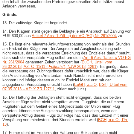
den Inhalt der zwischen den Parteien gewechselten Schriftsätze nebst
Anlagen verwiesen.
Gründe:
13. Die zulässige Klage ist begründet.
14. Den Klägern steht gegen die Beklagte je ein Anspruch auf Zahlung von
EUR 600,00 aus
Artikel 7 Abs. 1 Ziff. c) der VO (EG) Nr. 261/2004
zu.
15. Es liegt eine relevante Ankunftsverspätung von mehr als drei Stunden
am Endziel der Kläger vor. Der Anspruch auf Ausgleichszahlung setzt
nicht voraus, dass die verspätete Erreichung des Endzieles darauf beruht,
dass sich der verspätete Flug selbst um die in
Art. 6 Abs. 1a bis c VO EG
Nr. 261/2004
genannten Zeiten verzögert hat (
EuGH, Urteil vom
26.02.2013, AZ: C- 11/11 („
Folkerts“
), NJW 2013, 1291
). Es genügt, dass
die Verspätung des Zubringerfluges dafür ursächlich war, dass die Kläger
den Anschlussflug von Amsterdam nach Nairobi nicht mehr erreichen
konnten und infolge dessen auch ihr Endziel Mahé erst mit der
angegebenen Verspätung erreicht haben (
EuGH, a.a.O
;
BGH, Urteil vom
07.05.2013 – AZ: X ZR 127/11
, zitiert nach juris).
16. Der Haftung der Beklagten steht nicht entgegen, dass die beiden
Anschlussflüge selbst nicht verspätet waren. Fluggäste, die auf einem
Flughafen auf dem Gebiet eines Mitgliedstaats der Union einen Flug
antreten, können eine Ausgleichszahlung beanspruchen, wenn der
verspätete Abflug dieses Flugs zur Folge hat, dass das Endziel mit einer
Verspätung von mindestens drei Stunden erreicht wird (
BGH, a.a.O., Rn.
13
).
17. Ferner steht im Ergebnis der Haftung der Beklagten auch nicht