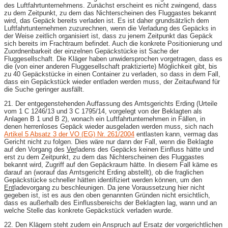
des Luftfahrtunternehmens. Zunächst erscheint es nicht zwingend, dass
zu dem Zeitpunkt, zu dem das Nichterscheinen des Fluggastes bekannt
wird, das Gepäck bereits verladen ist. Es ist daher grundsätzlich dem
Luftfahrtunternehmen zuzurechnen, wenn die Verladung des Gepäcks in
der Weise zeitlich organisiert ist, dass zu jenem Zeitpunkt das Gepäck
sich bereits im Frachtraum befindet. Auch die konkrete Positionierung und
Zuordnenbarkeit der einzelnen Gepäckstücke ist Sache der
Fluggesellschaft. Die Kläger haben unwidersprochen vorgetragen, dass es
die (von einer anderen Fluggesellschaft praktizierte) Möglichkeit gibt, bis
zu 40 Gepäckstücke in einen Container zu verladen, so dass in dem Fall,
dass ein Gepäckstück wieder entladen werden muss, der Zeitaufwand für
die Suche geringer ausfällt.
21. Der entgegenstehenden Auffassung des Amtsgerichts Erding (Urteile
vom 1 C 1246/13 und 3 C 1795/14, vorgelegt von der Beklagten als
Anlagen B 1 und B 2), wonach ein Luftfahrtunternehmen in Fällen, in
denen herrenloses Gepäck wieder ausgeladen werden muss, sich nach
Artikel 5 Absatz 3 der VO (EG) Nr. 261/2004
entlasten kann, vermag das
Gericht nicht zu folgen. Dies wäre nur dann der Fall, wenn die Beklagte
auf den Vorgang des
Ver
ladens des Gepäcks keinen Einfluss hätte und
erst zu dem Zeitpunkt, zu dem das Nichterscheinen des Fluggastes
bekannt wird, Zugriff auf den Gepäckraum hätte. In diesem Fall käme es
darauf an (worauf das Amtsgericht Erding abstellt), ob die fraglichen
Gepäckstücke schneller hätten identifiziert werden können, um den
Ent
ladevorgang zu beschleunigen. Da jene Voraussetzung hier nicht
gegeben ist, ist es aus den oben genannten Gründen nicht ersichtlich,
dass es außerhalb des Einflussbereichs der Beklagten lag, wann und an
welche Stelle das konkrete Gepäckstück verladen wurde.
22. Den Klägern steht zudem ein Anspruch auf Ersatz der vorgerichtlichen