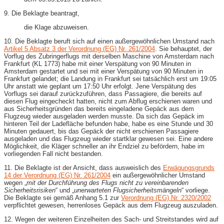
9. Die Beklagte beantragt,
die Klage abzuweisen.
10. Die Beklagte beruft sich auf einen außergewöhnlichen Umstand nach
Artikel 5 Absatz 3 der Verordnung (EG) Nr. 261/2004
. Sie behauptet, der
Vorflug des Zubringerflugs mit derselben Maschine von Amsterdam nach
Frankfurt (KL 1773) habe mit einer Verspätung von 90 Minuten in
Amsterdam gestartet und sei mit einer Verspätung von 90 Minuten in
Frankfurt gelandet; die Landung in Frankfurt sei tatsächlich erst um 19:05
Uhr anstatt wie geplant um 17:50 Uhr erfolgt. Jene Verspätung des
Vorflugs sei darauf zurückzuführen, dass Passagiere, die bereits auf
diesen Flug eingecheckt hatten, nicht zum Abflug erschienen waren und
aus Sicherheitsgründen das bereits eingeladene Gepäck aus dem
Flugzeug wieder ausgeladen werden musste. Da sich das Gepäck im
hinteren Teil der Ladefläche befunden habe, habe es eine Stunde und 30
Minuten gedauert, bis das Gepäck der nicht erschienen Passagiere
ausgeladen und das Flugzeug wieder startklar gewesen sei. Eine andere
Möglichkeit, die Kläger schneller an ihr Endziel zu befördern, habe im
vorliegenden Fall nicht bestanden.
11. Die Beklagte ist der Ansicht, dass ausweislich des
Erwägungsgrunds
14 der Verordnung (EG) Nr. 261/2004
ein außergewöhnlicher Umstand
wegen „
mit der Durchführung des Flugs nicht zu vereinbarenden
Sicherheitsrisiken
“ und „
unerwarteten Flugsicherheitsmängeln
“ vorliege.
Die Beklagte sei gemäß Anhang 5.1 zur
Verordnung (EG) Nr. 2320/2002
verpflichtet gewesen, herrenloses Gepäck aus dem Flugzeug auszuladen.
12. Wegen der weiteren Einzelheiten des Sach- und Streitstandes wird auf