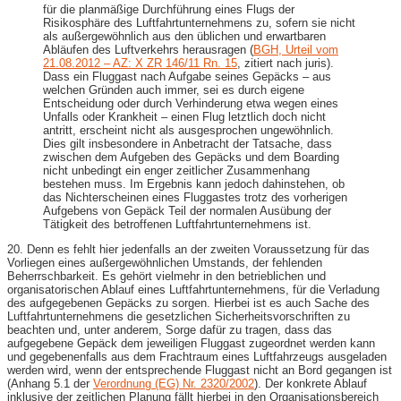
für die planmäßige Durchführung eines Flugs der
Risikosphäre des Luftfahrtunternehmens zu, sofern sie nicht
als außergewöhnlich aus den üblichen und erwartbaren
Abläufen des Luftverkehrs herausragen (
BGH, Urteil vom
21.08.2012 – AZ: X ZR 146/11 Rn. 15
, zitiert nach juris).
Dass ein Fluggast nach Aufgabe seines Gepäcks – aus
welchen Gründen auch immer, sei es durch eigene
Entscheidung oder durch Verhinderung etwa wegen eines
Unfalls oder Krankheit – einen Flug letztlich doch nicht
antritt, erscheint nicht als ausgesprochen ungewöhnlich.
Dies gilt insbesondere in Anbetracht der Tatsache, dass
zwischen dem Aufgeben des Gepäcks und dem Boarding
nicht unbedingt ein enger zeitlicher Zusammenhang
bestehen muss. Im Ergebnis kann jedoch dahinstehen, ob
das Nichterscheinen eines Fluggastes trotz des vorherigen
Aufgebens von Gepäck Teil der normalen Ausübung der
Tätigkeit des betroffenen Luftfahrtunternehmens ist.
20. Denn es fehlt hier jedenfalls an der zweiten Voraussetzung für das
Vorliegen eines außergewöhnlichen Umstands, der fehlenden
Beherrschbarkeit. Es gehört vielmehr in den betrieblichen und
organisatorischen Ablauf eines Luftfahrtunternehmens, für die Verladung
des aufgegebenen Gepäcks zu sorgen. Hierbei ist es auch Sache des
Luftfahrtunternehmens die gesetzlichen Sicherheitsvorschriften zu
beachten und, unter anderem, Sorge dafür zu tragen, dass das
aufgegebene Gepäck dem jeweiligen Fluggast zugeordnet werden kann
und gegebenenfalls aus dem Frachtraum eines Luftfahrzeugs ausgeladen
werden wird, wenn der entsprechende Fluggast nicht an Bord gegangen ist
(Anhang 5.1 der
Verordnung (EG) Nr. 2320/2002
). Der konkrete Ablauf
inklusive der zeitlichen Planung fällt hierbei in den Organisationsbereich