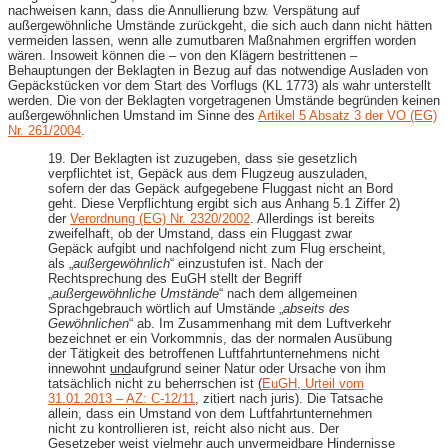
nachweisen kann, dass die Annullierung bzw. Verspätung auf
außergewöhnliche Umstände zurückgeht, die sich auch dann nicht hätten
vermeiden lassen, wenn alle zumutbaren Maßnahmen ergriffen worden
wären. Insoweit können die – von den Klägern bestrittenen –
Behauptungen der Beklagten in Bezug auf das notwendige Ausladen von
Gepäckstücken vor dem Start des Vorflugs (KL 1773) als wahr unterstellt
werden. Die von der Beklagten vorgetragenen Umstände begründen keinen
außergewöhnlichen Umstand im Sinne des
Artikel 5 Absatz 3 der VO (EG)
Nr. 261/2004
.
19. Der Beklagten ist zuzugeben, dass sie gesetzlich
verpflichtet ist, Gepäck aus dem Flugzeug auszuladen,
sofern der das Gepäck aufgegebene Fluggast nicht an Bord
geht. Diese Verpflichtung ergibt sich aus Anhang 5.1 Ziffer 2)
der
Verordnung (EG) Nr. 2320/2002
. Allerdings ist bereits
zweifelhaft, ob der Umstand, dass ein Fluggast zwar
Gepäck aufgibt und nachfolgend nicht zum Flug erscheint,
als „
außergewöhnlich
“ einzustufen ist. Nach der
Rechtsprechung des EuGH stellt der Begriff
„
außergewöhnliche Umstände
“ nach dem allgemeinen
Sprachgebrauch wörtlich auf Umstände „
abseits des
Gewöhnlichen
“ ab. Im Zusammenhang mit dem Luftverkehr
bezeichnet er ein Vorkommnis, das der normalen Ausübung
der Tätigkeit des betroffenen Luftfahrtunternehmens nicht
innewohnt
und
aufgrund seiner Natur oder Ursache von ihm
tatsächlich nicht zu beherrschen ist (
EuGH, Urteil vom
31.01.2013 – AZ: C-12/11
, zitiert nach juris). Die Tatsache
allein, dass ein Umstand von dem Luftfahrtunternehmen
nicht zu kontrollieren ist, reicht also nicht aus. Der
Gesetzeber weist vielmehr auch unvermeidbare Hindernisse