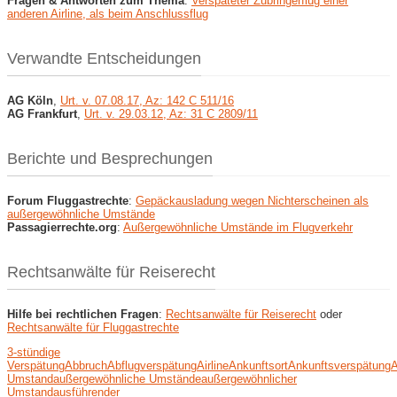
Fragen & Antworten zum Thema
:
Verspäteter Zubringerflug einer
anderen Airline, als beim Anschlussflug
Verwandte Entscheidungen
AG Köln
,
Urt. v. 07.08.17, Az: 142 C 511/16
AG Frankfurt
,
Urt. v. 29.03.12, Az: 31 C 2809/11
Berichte und Besprechungen
Forum Fluggastrechte
:
Gepäckausladung wegen Nichterscheinen als
außergewöhnliche Umstände
Passagierrechte.org
:
Außergewöhnliche Umstände im Flugverkehr
Rechtsanwälte für Reiserecht
Hilfe bei rechtlichen Fragen
:
Rechtsanwälte für Reiserecht
oder
Rechtsanwälte für Fluggastrechte
3-stündige
Verspätung
Abbruch
Abflugverspätung
Airline
Ankunftsort
Ankunftsverspätung
A
Umstand
außergewöhnliche Umstände
außergewöhnlicher
Umstand
ausführender