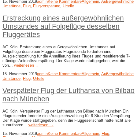
15. November 2019
admin
Keine Kommentare
Allgemein
,
Außergewöhnliche
Umstände
,
Flug
,
Flugverspätung
,
Urteile
Erstreckung eines außergewöhnlichen
Umstandes auf Folgeflüge desselben
Fluggerätes
AG Köln: Erstreckung eines außergewöhnlichen Umstandes auf
Folgeflüge desselben Fluggerätes Flugreisende forderten eine
Ausgleichszahlung für die Annullierung ihres Fluges und resultierende 7-
stündige Ankunftsverspätung. Der Klage wurde stattgegeben, weil die
von…
weiterlesen →
15. November 2019
admin
Keine Kommentare
Allgemein
,
Außergewöhnliche
Umstände
,
Flug
,
Urteile
Verspäteter Flug der Lufthansa von Bilbao
nach München
AG Köln: Verspäteter Flug der Lufthansa von Bilbao nach München Ein
Flugreisender forderte eine Ausgleichszahlung für 6 Stunden Verspätung.
Der Klage wurde stattgegeben, denn die Fluggesellschaft hatte nicht alle
zumutbaren…
weiterlesen →
15. November 2019
admin
Keine Kommentare
Allgemein
,
Flug
,