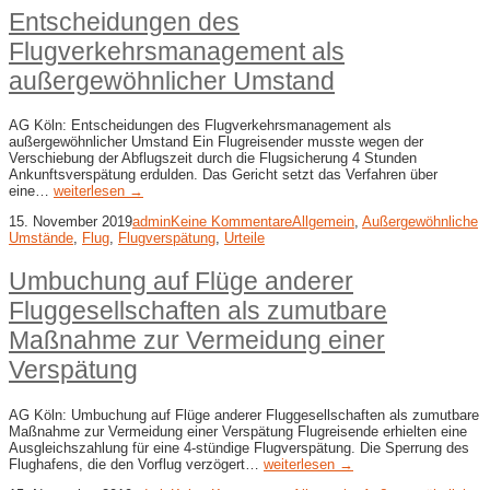
Entscheidungen des
Flugverkehrsmanagement als
außergewöhnlicher Umstand
AG Köln: Entscheidungen des Flugverkehrsmanagement als
außergewöhnlicher Umstand Ein Flugreisender musste wegen der
Verschiebung der Abflugszeit durch die Flugsicherung 4 Stunden
Ankunftsverspätung erdulden. Das Gericht setzt das Verfahren über
eine…
weiterlesen →
15. November 2019
admin
Keine Kommentare
Allgemein
,
Außergewöhnliche
Umstände
,
Flug
,
Flugverspätung
,
Urteile
Umbuchung auf Flüge anderer
Fluggesellschaften als zumutbare
Maßnahme zur Vermeidung einer
Verspätung
AG Köln: Umbuchung auf Flüge anderer Fluggesellschaften als zumutbare
Maßnahme zur Vermeidung einer Verspätung Flugreisende erhielten eine
Ausgleichszahlung für eine 4-stündige Flugverspätung. Die Sperrung des
Flughafens, die den Vorflug verzögert…
weiterlesen →