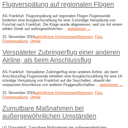
Flugverspätung auf regionalen Flügen
AG Frankfurt: Flugverspätung auf regionalen Flügen Flugreisende
forderten eine Ausgleichszahlung für eine 3-stündige Verspätung von
Funchal nach Frankfurt. Die Klage wurde abgewiesen, weil sie mit einem
wilden Streik auf außergewöhnlichen…
weiterlesen →
15. November 2019
admin
Keine Kommentare
Allgemein
,
Flug
,
Flugverspätung
,
Urteile
Verspäteter Zubringerflug einer anderen
Airline, als beim Anschlussflug
AG Frankfurt: Verspäteter Zubringerflug einer anderen Airline, als beim
Anschlussflug Flugreisende erhielten eine Ausgleichszahlung für eine 14-
stündige Verspätung von Frankfurt auf die Seychellen, obwohl die
verpassten Anschlüsse von anderen Fluggesellschaften…
weiterlesen →
15. November 2019
admin
Keine Kommentare
Allgemein
,
Flug
,
Flugverspätung
,
Urteile
Zumutbare Maßnahmen bei
außergewöhnlichen Umständen
LG Düsseldorf: Zumutbare Maßnahmen bei außergewöhnlichen