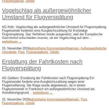
Flugverspätung
,
Urteile
Vogelschlag als außergewöhnlicher
Umstand für Flugverspätung
AG Köln: Vogelschlag als außergewöhnlicher Umstand für Flugverspätung
Flugreisende forderten eine Ausgleichszahlung für 9-stündige
Flugverspätung. Das Verfahren wurde ausgesetzt, weil der Europäische
Gerichtshof entscheiden musste, ob ein Vogelschlag auf dem…
weiterlesen →
15. November 2019
admin
Keine Kommentare
Allgemein
,
Außergewöhnliche
Umstände
,
Flug
,
Flugverspätung
,
Urteile
Erstattung der Fahrtkosten nach
Flugverspätung
AG Geldern: Erstattung der Fahrtkosten nach Flugverspätung Ein
Flugreisender forderte eine Ausgleichszahlung wegen einer
Flugannullierung. Die Klage wurde abgewiesen, da in einem
Fluglostenstreik in Frankreich ein außergewöhnlicher Umstand als
Annullierungsgrund…
weiterlesen →
15. November 2019
admin
Keine Kommentare
Allgemein
,
Flug
,
Flugverspätung
,
Urteile