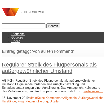
Startseite
Gesetze
Urteile
Eintrag getaggt ‘von außen kommend’
Regulärer Streik des Flugpersonals als
außergewöhnlicher Umstand
AG Köln: Regulärer Streik des Flugpersonals als außergewöhnlicher
Umstand Flugreisende forderten eine Ausgleichszahlung und
Schadensersatz wegen einer Annullierung. Das Amtsgericht Köln setzte
das Verfahren aus, um den Europäischen Gerichtshof zu…
weiterlesen →
15. November 2019
admin
Keine Kommentare
Allgemein
,
Außergewöhnliche
Umstände
,
Flug
,
Flugannullierung
,
Urteile