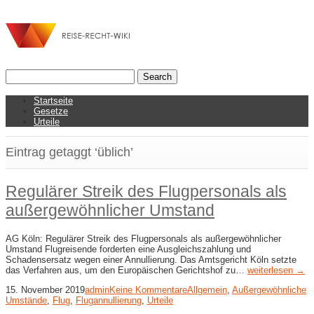
Startseite
Gesetze
Urteile
Eintrag getaggt ‘üblich’
Regulärer Streik des Flugpersonals als
außergewöhnlicher Umstand
AG Köln: Regulärer Streik des Flugpersonals als außergewöhnlicher
Umstand Flugreisende forderten eine Ausgleichszahlung und
Schadensersatz wegen einer Annullierung. Das Amtsgericht Köln setzte
das Verfahren aus, um den Europäischen Gerichtshof zu…
weiterlesen →
15. November 2019
admin
Keine Kommentare
Allgemein
,
Außergewöhnliche
Umstände
,
Flug
,
Flugannullierung
,
Urteile