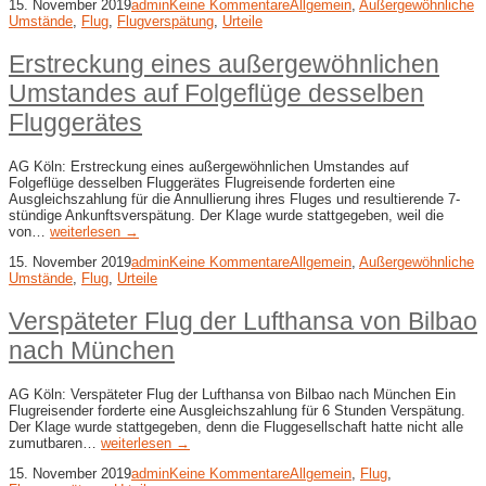
15. November 2019
admin
Keine Kommentare
Allgemein
,
Außergewöhnliche
Umstände
,
Flug
,
Flugverspätung
,
Urteile
Erstreckung eines außergewöhnlichen
Umstandes auf Folgeflüge desselben
Fluggerätes
AG Köln: Erstreckung eines außergewöhnlichen Umstandes auf
Folgeflüge desselben Fluggerätes Flugreisende forderten eine
Ausgleichszahlung für die Annullierung ihres Fluges und resultierende 7-
stündige Ankunftsverspätung. Der Klage wurde stattgegeben, weil die
von…
weiterlesen →
15. November 2019
admin
Keine Kommentare
Allgemein
,
Außergewöhnliche
Umstände
,
Flug
,
Urteile
Verspäteter Flug der Lufthansa von Bilbao
nach München
AG Köln: Verspäteter Flug der Lufthansa von Bilbao nach München Ein
Flugreisender forderte eine Ausgleichszahlung für 6 Stunden Verspätung.
Der Klage wurde stattgegeben, denn die Fluggesellschaft hatte nicht alle
zumutbaren…
weiterlesen →
15. November 2019
admin
Keine Kommentare
Allgemein
,
Flug
,