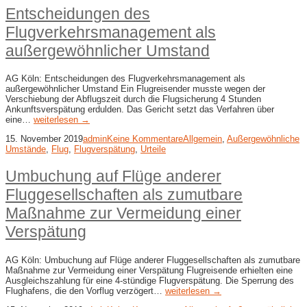
Entscheidungen des
Flugverkehrsmanagement als
außergewöhnlicher Umstand
AG Köln: Entscheidungen des Flugverkehrsmanagement als
außergewöhnlicher Umstand Ein Flugreisender musste wegen der
Verschiebung der Abflugszeit durch die Flugsicherung 4 Stunden
Ankunftsverspätung erdulden. Das Gericht setzt das Verfahren über
eine…
weiterlesen →
15. November 2019
admin
Keine Kommentare
Allgemein
,
Außergewöhnliche
Umstände
,
Flug
,
Flugverspätung
,
Urteile
Umbuchung auf Flüge anderer
Fluggesellschaften als zumutbare
Maßnahme zur Vermeidung einer
Verspätung
AG Köln: Umbuchung auf Flüge anderer Fluggesellschaften als zumutbare
Maßnahme zur Vermeidung einer Verspätung Flugreisende erhielten eine
Ausgleichszahlung für eine 4-stündige Flugverspätung. Die Sperrung des
Flughafens, die den Vorflug verzögert…
weiterlesen →