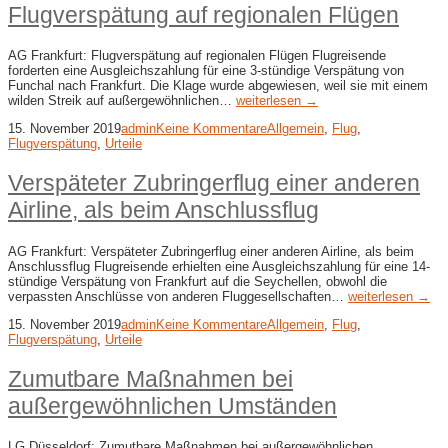
Flugverspätung auf regionalen Flügen
AG Frankfurt: Flugverspätung auf regionalen Flügen Flugreisende
forderten eine Ausgleichszahlung für eine 3-stündige Verspätung von
Funchal nach Frankfurt. Die Klage wurde abgewiesen, weil sie mit einem
wilden Streik auf außergewöhnlichen…
weiterlesen →
15. November 2019
admin
Keine Kommentare
Allgemein
,
Flug
,
Flugverspätung
,
Urteile
Verspäteter Zubringerflug einer anderen
Airline, als beim Anschlussflug
AG Frankfurt: Verspäteter Zubringerflug einer anderen Airline, als beim
Anschlussflug Flugreisende erhielten eine Ausgleichszahlung für eine 14-
stündige Verspätung von Frankfurt auf die Seychellen, obwohl die
verpassten Anschlüsse von anderen Fluggesellschaften…
weiterlesen →
15. November 2019
admin
Keine Kommentare
Allgemein
,
Flug
,
Flugverspätung
,
Urteile
Zumutbare Maßnahmen bei
außergewöhnlichen Umständen
LG Düsseldorf: Zumutbare Maßnahmen bei außergewöhnlichen