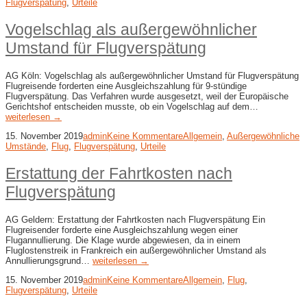
Flugverspätung
,
Urteile
Vogelschlag als außergewöhnlicher
Umstand für Flugverspätung
AG Köln: Vogelschlag als außergewöhnlicher Umstand für Flugverspätung
Flugreisende forderten eine Ausgleichszahlung für 9-stündige
Flugverspätung. Das Verfahren wurde ausgesetzt, weil der Europäische
Gerichtshof entscheiden musste, ob ein Vogelschlag auf dem…
weiterlesen →
15. November 2019
admin
Keine Kommentare
Allgemein
,
Außergewöhnliche
Umstände
,
Flug
,
Flugverspätung
,
Urteile
Erstattung der Fahrtkosten nach
Flugverspätung
AG Geldern: Erstattung der Fahrtkosten nach Flugverspätung Ein
Flugreisender forderte eine Ausgleichszahlung wegen einer
Flugannullierung. Die Klage wurde abgewiesen, da in einem
Fluglostenstreik in Frankreich ein außergewöhnlicher Umstand als
Annullierungsgrund…
weiterlesen →
15. November 2019
admin
Keine Kommentare
Allgemein
,
Flug
,
Flugverspätung
,
Urteile