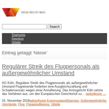
Startseite
Gesetze
Urteile
Eintrag getaggt ‘Nässe’
Regulärer Streik des Flugpersonals als
außergewöhnlicher Umstand
AG Köln: Regulärer Streik des Flugpersonals als außergewöhnlicher
Umstand Flugreisende forderten eine Ausgleichszahlung und
Schadensersatz wegen einer Annullierung. Das Amtsgericht Köln setzte
das Verfahren aus, um den Europäischen Gerichtshof zu…
weiterlesen →
15. November 2019
admin
Keine Kommentare
Allgemein
,
Außergewöhnliche
Umstände
,
Flug
,
Flugannullierung
,
Urteile