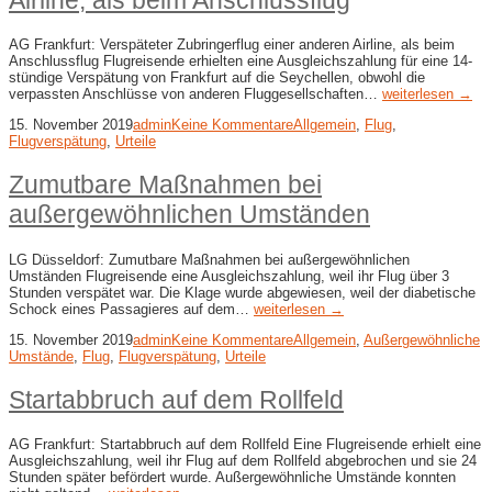
Airline, als beim Anschlussflug
AG Frankfurt: Verspäteter Zubringerflug einer anderen Airline, als beim
Anschlussflug Flugreisende erhielten eine Ausgleichszahlung für eine 14-
stündige Verspätung von Frankfurt auf die Seychellen, obwohl die
verpassten Anschlüsse von anderen Fluggesellschaften…
weiterlesen →
15. November 2019
admin
Keine Kommentare
Allgemein
,
Flug
,
Flugverspätung
,
Urteile
Zumutbare Maßnahmen bei
außergewöhnlichen Umständen
LG Düsseldorf: Zumutbare Maßnahmen bei außergewöhnlichen
Umständen Flugreisende eine Ausgleichszahlung, weil ihr Flug über 3
Stunden verspätet war. Die Klage wurde abgewiesen, weil der diabetische
Schock eines Passagieres auf dem…
weiterlesen →
15. November 2019
admin
Keine Kommentare
Allgemein
,
Außergewöhnliche
Umstände
,
Flug
,
Flugverspätung
,
Urteile
Startabbruch auf dem Rollfeld
AG Frankfurt: Startabbruch auf dem Rollfeld Eine Flugreisende erhielt eine
Ausgleichszahlung, weil ihr Flug auf dem Rollfeld abgebrochen und sie 24
Stunden später befördert wurde. Außergewöhnliche Umstände konnten