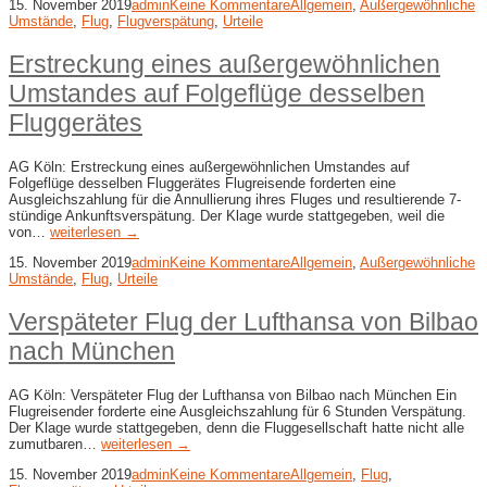
15. November 2019
admin
Keine Kommentare
Allgemein
,
Außergewöhnliche
Umstände
,
Flug
,
Flugverspätung
,
Urteile
Erstreckung eines außergewöhnlichen
Umstandes auf Folgeflüge desselben
Fluggerätes
AG Köln: Erstreckung eines außergewöhnlichen Umstandes auf
Folgeflüge desselben Fluggerätes Flugreisende forderten eine
Ausgleichszahlung für die Annullierung ihres Fluges und resultierende 7-
stündige Ankunftsverspätung. Der Klage wurde stattgegeben, weil die
von…
weiterlesen →
15. November 2019
admin
Keine Kommentare
Allgemein
,
Außergewöhnliche
Umstände
,
Flug
,
Urteile
Verspäteter Flug der Lufthansa von Bilbao
nach München
AG Köln: Verspäteter Flug der Lufthansa von Bilbao nach München Ein
Flugreisender forderte eine Ausgleichszahlung für 6 Stunden Verspätung.
Der Klage wurde stattgegeben, denn die Fluggesellschaft hatte nicht alle
zumutbaren…
weiterlesen →
15. November 2019
admin
Keine Kommentare
Allgemein
,
Flug
,