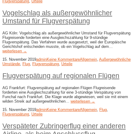
Flugverspätung
,
Urteile
Vogelschlag als außergewöhnlicher
Umstand für Flugverspätung
AG Köln: Vogelschlag als außergewöhnlicher Umstand für Flugverspätung
Flugreisende forderten eine Ausgleichszahlung für 9-stündige
Flugverspätung. Das Verfahren wurde ausgesetzt, weil der Europäische
Gerichtshof entscheiden musste, ob ein Vogelschlag auf dem…
weiterlesen →
15. November 2019
admin
Keine Kommentare
Allgemein
,
Außergewöhnliche
Umstände
,
Flug
,
Flugverspätung
,
Urteile
Flugverspätung auf regionalen Flügen
AG Frankfurt: Flugverspätung auf regionalen Flügen Flugreisende
forderten eine Ausgleichszahlung für eine 3-stündige Verspätung von
Funchal nach Frankfurt. Die Klage wurde abgewiesen, weil sie mit einem
wilden Streik auf außergewöhnlichen…
weiterlesen →
15. November 2019
admin
Keine Kommentare
Allgemein
,
Flug
,
Flugverspätung
,
Urteile
Verspäteter Zubringerflug einer anderen