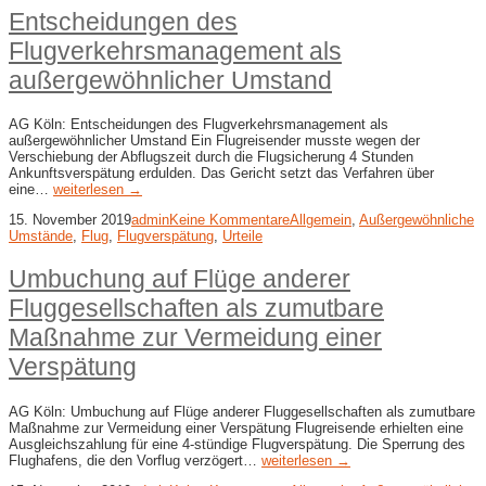
Entscheidungen des
Flugverkehrsmanagement als
außergewöhnlicher Umstand
AG Köln: Entscheidungen des Flugverkehrsmanagement als
außergewöhnlicher Umstand Ein Flugreisender musste wegen der
Verschiebung der Abflugszeit durch die Flugsicherung 4 Stunden
Ankunftsverspätung erdulden. Das Gericht setzt das Verfahren über
eine…
weiterlesen →
15. November 2019
admin
Keine Kommentare
Allgemein
,
Außergewöhnliche
Umstände
,
Flug
,
Flugverspätung
,
Urteile
Umbuchung auf Flüge anderer
Fluggesellschaften als zumutbare
Maßnahme zur Vermeidung einer
Verspätung
AG Köln: Umbuchung auf Flüge anderer Fluggesellschaften als zumutbare
Maßnahme zur Vermeidung einer Verspätung Flugreisende erhielten eine
Ausgleichszahlung für eine 4-stündige Flugverspätung. Die Sperrung des
Flughafens, die den Vorflug verzögert…
weiterlesen →