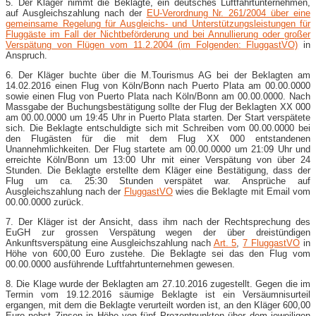
5. Der Kläger nimmt die Beklagte, ein deutsches Luftfahrtunternehmen,
auf Ausgleichszahlung nach der
EU-Verordnung Nr. 261/2004 über eine
gemeinsame Regelung für Ausgleichs- und Unterstützungsleistungen für
Fluggäste im Fall der Nichtbeförderung und bei Annullierung oder großer
Verspätung von Flügen vom 11.2.2004 (im Folgenden: FluggastVO)
in
Anspruch.
6. Der Kläger buchte über die M.Tourismus AG bei der Beklagten am
14.02.2016 einen Flug von Köln/Bonn nach Puerto Plata am 00.00.0000
sowie einen Flug von Puerto Plata nach Köln/Bonn am 00.00.0000. Nach
Massgabe der Buchungsbestätigung sollte der Flug der Beklagten XX 000
am 00.00.0000 um 19:45 Uhr in Puerto Plata starten. Der Start verspätete
sich. Die Beklagte entschuldigte sich mit Schreiben vom 00.00.0000 bei
den Flugästen für die mit dem Flug XX 000 entstandenen
Unannehmlichkeiten. Der Flug startete am 00.00.0000 um 21:09 Uhr und
erreichte Köln/Bonn um 13:00 Uhr mit einer Verspätung von über 24
Stunden. Die Beklagte erstellte dem Kläger eine Bestätigung, dass der
Flug um ca. 25:30 Stunden verspätet war. Ansprüche auf
Ausgleichszahlung nach der
FluggastVO
wies die Beklagte mit Email vom
00.00.0000 zurück.
7. Der Kläger ist der Ansicht, dass ihm nach der Rechtsprechung des
EuGH zur grossen Verspätung wegen der über dreistündigen
Ankunftsverspätung eine Ausgleichszahlung nach
Art. 5
,
7 FluggastVO
in
Höhe von 600,00 Euro zustehe. Die Beklagte sei das den Flug vom
00.00.0000 ausführende Luftfahrtunternehmen gewesen.
8. Die Klage wurde der Beklagten am 27.10.2016 zugestellt. Gegen die im
Termin vom 19.12.2016 säumige Beklagte ist ein Versäumnisurteil
ergangen, mit dem die Beklagte verurteilt worden ist, an den Kläger 600,00
Euro nebst Zinsen in Höhe von fünf Prozentpunkten über dem jeweiligen