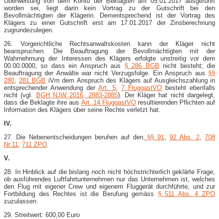
Überweisung von dem Konto der Beklagten am 05.01.2017 ausgeführt
worden sei, liegt darin kein Vortrag zu der Gutschrift bei den
Bevollmächtigten der Klägerin. Dementsprechend ist der Vortrag des
Klägers zu einer Gutschrift erst am 17.01.2017 der Zinsberechnung
zugrundezulegen.
26. Vorgerichtliche Rechtsanwaltskosten kann der Kläger nicht
beanspruchen. Die Beauftragung der Bevollmächtigten mit der
Wahrnehmung der Interessen des Klägers erfolgte unstreitig vor dem
00.00.0000, so dass ein Anspruch aus
§ 286 BGB
nicht besteht; die
Beauftragung der Anwälte war nicht Verzugsfolge. Ein Anspruch aus
§§
280
,
281 BGB
iVm dem Anspruch des Klägers auf Ausgleichszahlung in
entsprechender Anwendung der
Art. 5
,
7 FluggastVO
besteht ebenfalls
nicht (vgl.
BGH NJW 2016, 2883-2885
). Der Kläger hat nicht dargelegt,
dass die Beklagte ihre aus
Art. 14 FluggastVO
resultierenden Pflichten auf
Information des Klägers über seine Rechte verletzt hat.
IV.
27. Die Nebenentscheidungen beruhen auf den
§§ 91
,
92 Abs. 2
,
708
Nr.11
,
711 ZPO
.
V.
28. In Hinblick auf die bislang noch nicht höchstrichterlich geklärte Frage,
ob ausführendes Luftfahrtunternehmen nur das Unternehmen ist, welches
den Flug mit eigener Crew und eigenem Fluggerät durchführte, und zur
Fortbildung des Rechtes ist die Berufung gemäss
§ 511 Abs. 4 ZPO
zuzulassen.
29. Streitwert: 600,00 Euro