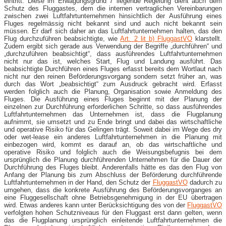
eintritt. Diese im Erwägungsgrund 7 liegende Regelung dient auch dem
Schutz des Fluggastes, dem die internen vertraglichen Vereinbarungen
zwischen zwei Luftfahrtunternehmen hinsichtlich der Ausführung eines
Fluges regelmässig nicht bekannt sind und auch nicht bekannt sein
müssen. Er darf sich daher an das Luftfahrtunternehmen halten, das den
Flug durchzuführen beabsichtigte, wie
Art. 2 lit b) FluggastVO
klarstellt.
Zudem ergibt sich gerade aus Verwendung der Begriffe „durchführen“ und
„durchzuführen beabsichtigt“, dass ausführendes Luftfahrtunternehmen
nicht nur das ist, welches Start, Flug und Landung ausführt. Das
beabsichtigte Durchführen eines Fluges erfasst bereits dem Wortlaut nach
nicht nur den reinen Beförderungsvorgang sondern setzt früher an, was
durch das Wort „beabsichtigt“ zum Ausdruck gebracht wird. Erfasst
werden folglich auch die Planung, Organisation sowie Anmeldung des
Fluges. Die Ausführung eines Fluges beginnt mit der Planung der
einzelnen zur Durchführung erforderlichen Schritte, so dass ausführendes
Luftfahrtunternehmen das Unternehmen ist, dass die Flugplanung
aufnimmt, sie umsetzt und zu Ende bringt und dabei das wirtschaftliche
und operative Risiko für das Gelingen trägt. Soweit dabei im Wege des dry
oder wet-lease ein anderes Luftfahrtunternehmen in die Planung mit
einbezogen wird, kommt es darauf an, ob das wirtschaftliche und
operative Risiko und folglich auch die Weisungsbefugnis bei dem
ursprünglich die Planung durchführenden Unternehmen für die Dauer der
Durchführung des Fluges bleibt. Anderenfalls hätte es das den Flug von
Anfang der Planung bis zum Abschluss der Beförderung durchführende
Luftfahrtunternehmen in der Hand, den Schutz der
FluggastVO
dadurch zu
umgehen, dass die konkrete Ausführung des Beförderungsvorganges an
eine Fluggesellschaft ohne Betriebsgenehmigung in der EU übertragen
wird. Etwas anderes kann unter Berücksichtigung des von der
FluggastVO
verfolgten hohen Schutzniveaus für den Fluggast erst dann gelten, wenn
das die Flugplanung ursprünglich einleitende Luftfahrtunternehmen die