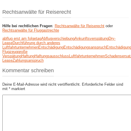
Rechtsanwälte für Reiserecht
Hilfe bei rechtlichen Fragen
:
Rechtsanwälte für Reiserecht
oder
Rechtsanwälte für Fluggastrechte
abflug erst am folgetag
Abflugverschiebung
Ankunftsverspätung
Dry-
Lease
Durchführung durch anderes
Luftfahrtunternehmen
Entschädigung
Entschädigungsanspruch
Entschädigun
Flugzeug
große
Verspätung
Haftung
Haftungsausschluss
Luftfahrtunternehmen
Schadensersat
Lease
Zahlungsanspruch
Kommentar schreiben
Deine E-Mail-Adresse wird nicht veröffentlicht.
Erforderliche Felder sind
mit
*
markiert