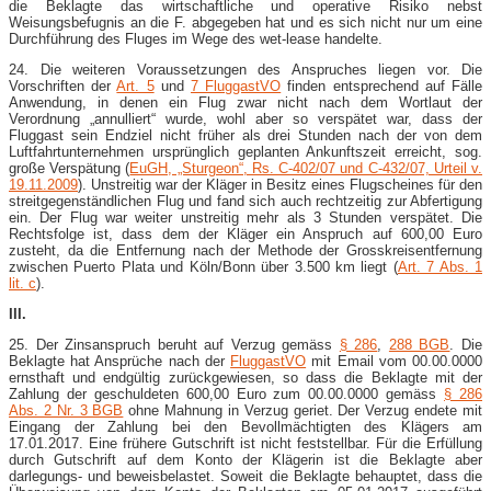
die Beklagte das wirtschaftliche und operative Risiko nebst
Weisungsbefugnis an die F. abgegeben hat und es sich nicht nur um eine
Durchführung des Fluges im Wege des wet-lease handelte.
24. Die weiteren Voraussetzungen des Anspruches liegen vor. Die
Vorschriften der
Art. 5
und
7 FluggastVO
finden entsprechend auf Fälle
Anwendung, in denen ein Flug zwar nicht nach dem Wortlaut der
Verordnung „annulliert“ wurde, wohl aber so verspätet war, dass der
Fluggast sein Endziel nicht früher als drei Stunden nach der von dem
Luftfahrtunternehmen ursprünglich geplanten Ankunftszeit erreicht, sog.
große Verspätung (
EuGH, „Sturgeon“, Rs. C-402/07 und C-432/07, Urteil v.
19.11.2009
). Unstreitig war der Kläger in Besitz eines Flugscheines für den
streitgegenständlichen Flug und fand sich auch rechtzeitig zur Abfertigung
ein. Der Flug war weiter unstreitig mehr als 3 Stunden verspätet. Die
Rechtsfolge ist, dass dem der Kläger ein Anspruch auf 600,00 Euro
zusteht, da die Entfernung nach der Methode der Grosskreisentfernung
zwischen Puerto Plata und Köln/Bonn über 3.500 km liegt (
Art. 7 Abs. 1
lit. c
).
III.
25. Der Zinsanspruch beruht auf Verzug gemäss
§ 286
,
288 BGB
. Die
Beklagte hat Ansprüche nach der
FluggastVO
mit Email vom 00.00.0000
ernsthaft und endgültig zurückgewiesen, so dass die Beklagte mit der
Zahlung der geschuldeten 600,00 Euro zum 00.00.0000 gemäss
§ 286
Abs. 2 Nr. 3 BGB
ohne Mahnung in Verzug geriet. Der Verzug endete mit
Eingang der Zahlung bei den Bevollmächtigten des Klägers am
17.01.2017. Eine frühere Gutschrift ist nicht feststellbar. Für die Erfüllung
durch Gutschrift auf dem Konto der Klägerin ist die Beklagte aber
darlegungs- und beweisbelastet. Soweit die Beklagte behauptet, dass die