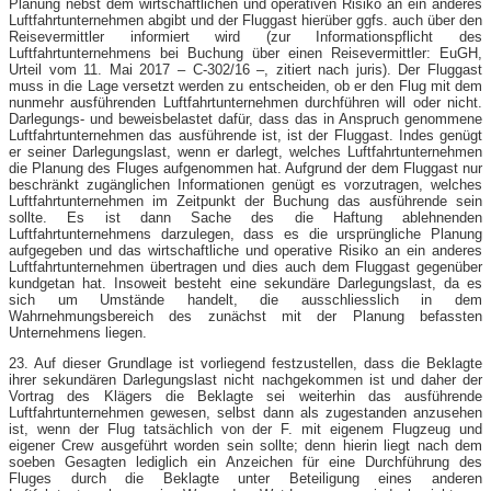
Planung nebst dem wirtschaftlichen und operativen Risiko an ein anderes
Luftfahrtunternehmen abgibt und der Fluggast hierüber ggfs. auch über den
Reisevermittler informiert wird (zur Informationspflicht des
Luftfahrtunternehmens bei Buchung über einen Reisevermittler: EuGH,
Urteil vom 11. Mai 2017 – C-302/16 –, zitiert nach juris). Der Fluggast
muss in die Lage versetzt werden zu entscheiden, ob er den Flug mit dem
nunmehr ausführenden Luftfahrtunternehmen durchführen will oder nicht.
Darlegungs- und beweisbelastet dafür, dass das in Anspruch genommene
Luftfahrtunternehmen das ausführende ist, ist der Fluggast. Indes genügt
er seiner Darlegungslast, wenn er darlegt, welches Luftfahrtunternehmen
die Planung des Fluges aufgenommen hat. Aufgrund der dem Fluggast nur
beschränkt zugänglichen Informationen genügt es vorzutragen, welches
Luftfahrtunternehmen im Zeitpunkt der Buchung das ausführende sein
sollte. Es ist dann Sache des die Haftung ablehnenden
Luftfahrtunternehmens darzulegen, dass es die ursprüngliche Planung
aufgegeben und das wirtschaftliche und operative Risiko an ein anderes
Luftfahrtunternehmen übertragen und dies auch dem Fluggast gegenüber
kundgetan hat. Insoweit besteht eine sekundäre Darlegungslast, da es
sich um Umstände handelt, die ausschliesslich in dem
Wahrnehmungsbereich des zunächst mit der Planung befassten
Unternehmens liegen.
23. Auf dieser Grundlage ist vorliegend festzustellen, dass die Beklagte
ihrer sekundären Darlegungslast nicht nachgekommen ist und daher der
Vortrag des Klägers die Beklagte sei weiterhin das ausführende
Luftfahrtunternehmen gewesen, selbst dann als zugestanden anzusehen
ist, wenn der Flug tatsächlich von der F. mit eigenem Flugzeug und
eigener Crew ausgeführt worden sein sollte; denn hierin liegt nach dem
soeben Gesagten lediglich ein Anzeichen für eine Durchführung des
Fluges durch die Beklagte unter Beteiligung eines anderen