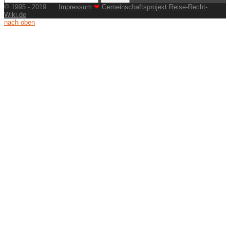
© 1995 - 2019
Impressum
❤
Gemeinschaftsprojekt Reise-Recht-
Wiki.de
nach oben