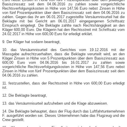
Basiszinssatz seit dem 04.06.2016 zu zahlen sowie vorgerichtliche
Rechtsverfolgungskosten in Höhe von 147,56 Euro nebst Zinsen in Höhe
von fünf Prozentpunkten über dem Basiszinssatz seit dem 04.06.2016 zu
zahlen. Gegen das ihr am 06.01.2017 zugestellte Versäumnisurteil hat die
Beklagte mit bei Gericht am 06.01.2017 eingegangenen Schriftsatz
Einspruch eingelegt. Die Beklagte zahlte nach Rechtshängigkeit an den
Kläger 600,00 Euro. Die Klägerin hat den Rechtsstreit mit Schriftsatz vom
24.02.2017 in Höhe von 600,00 Euro für erledigt erklärt.
9. Der Kläger hat sodann beantragt,
10. das Versäumnisurteil des Gerichtes vom 19.12.2016 mit der
Massgabe aufrechtzuerhalten, dass die Beklagte verurteilt wird, an den
Kläger Zinsen in Höhe von 5 Prozentpunkten über dem Basiszinssatz aus
600,00 Euro vom 04.06.2016 bis 16.01.2017 zu zahlen sowie
vorgerichtliche Rechtsverfolgungskosten in Höhe von 147,56 Euro nebst
Zinsen in Höhe von fünf Prozentpunkten über dem Basiszinssatz seit dem
04.06.2016 zu zahlen.
11. festzustellen, dass der Rechtsstreit in Höhe von 600,00 Euro erledigt
ist.
12. Die Beklagte beantragt,
13. das Versäumnisurteil aufzuheben und die Klage abzuweisen.
14. Die Beklagte behauptet, dass der Flug durch das Luftfahrtunternehmen
F. ausgeführt worden sei. Dieses Unternehmen habe das Flugzeug und die
Crew gestellt.