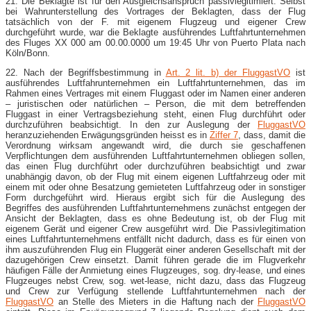
21. Die Beklagte ist für den Ausgleichsanspruch passivlegitimiert. Selbst
bei Wahrunterstellung des Vortrages der Beklagten, dass der Flug
tatsächlich von der F. mit eigenem Flugzeug und eigener Crew
durchgeführt wurde, war die Beklagte ausführendes Luftfahrtunternehmen
des Fluges XX 000 am 00.00.0000 um 19:45 Uhr von Puerto Plata nach
Köln/Bonn.
22. Nach der Begriffsbestimmung in
Art. 2 lit. b) der FluggastVO
ist
ausführendes Luftfahrunternehmen ein Luftfahrtunternehmen, das im
Rahmen eines Vertrages mit einem Fluggast oder im Namen einer anderen
– juristischen oder natürlichen – Person, die mit dem betreffenden
Fluggast in einer Vertragsbeziehung steht, einen Flug durchführt oder
durchzuführen beabsichtigt. In den zur Auslegung der
FluggastVO
heranzuziehenden Erwägungsgründen heisst es in
Ziffer 7
, dass, damit die
Verordnung wirksam angewandt wird, die durch sie geschaffenen
Verpflichtungen dem ausführenden Luftfahrtunternehmen obliegen sollen,
das einen Flug durchführt oder durchzuführen beabsichtigt und zwar
unabhängig davon, ob der Flug mit einem eigenen Luftfahrzeug oder mit
einem mit oder ohne Besatzung gemieteten Luftfahrzeug oder in sonstiger
Form durchgeführt wird. Hieraus ergibt sich für die Auslegung des
Begriffes des ausführenden Luftfahrtunternehmens zunächst entgegen der
Ansicht der Beklagten, dass es ohne Bedeutung ist, ob der Flug mit
eigenem Gerät und eigener Crew ausgeführt wird. Die Passivlegitimation
eines Luftfahrtunternehmens entfällt nicht dadurch, dass es für einen von
ihm auszuführenden Flug ein Fluggerät einer anderen Gesellschaft mit der
dazugehörigen Crew einsetzt. Damit führen gerade die im Flugverkehr
häufigen Fälle der Anmietung eines Flugzeuges, sog. dry-lease, und eines
Flugzeuges nebst Crew, sog. wet-lease, nicht dazu, dass das Flugzeug
und Crew zur Verfügung stellende Luftfahrtunternehmen nach der
FluggastVO
an Stelle des Mieters in die Haftung nach der
FluggastVO