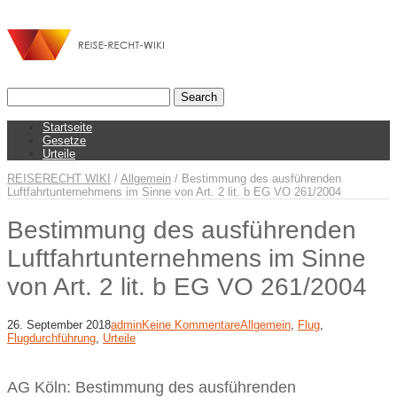
Startseite
Gesetze
Urteile
REISERECHT WIKI
/
Allgemein
/
Bestimmung des ausführenden
Luftfahrtunternehmens im Sinne von Art. 2 lit. b EG VO 261/2004
Bestimmung des ausführenden
Luftfahrtunternehmens im Sinne
von Art. 2 lit. b EG VO 261/2004
26. September 2018
admin
Keine Kommentare
Allgemein
,
Flug
,
Flugdurchführung
,
Urteile
AG Köln: Bestimmung des ausführenden