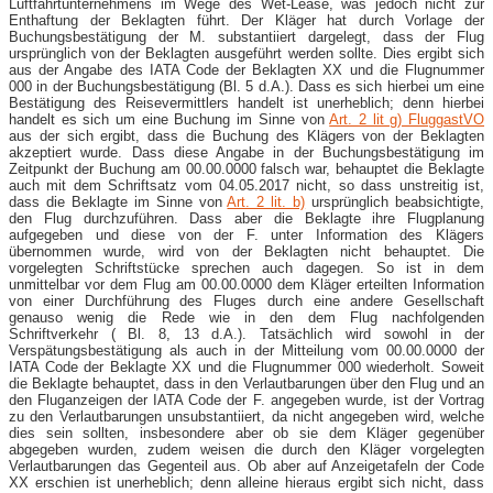
Luftfahrtunternehmens im Wege des Wet-Lease, was jedoch nicht zur
Enthaftung der Beklagten führt. Der Kläger hat durch Vorlage der
Buchungsbestätigung der M. substantiiert dargelegt, dass der Flug
ursprünglich von der Beklagten ausgeführt werden sollte. Dies ergibt sich
aus der Angabe des IATA Code der Beklagten XX und die Flugnummer
000 in der Buchungsbestätigung (Bl. 5 d.A.). Dass es sich hierbei um eine
Bestätigung des Reisevermittlers handelt ist unerheblich; denn hierbei
handelt es sich um eine Buchung im Sinne von
Art. 2 lit g) FluggastVO
aus der sich ergibt, dass die Buchung des Klägers von der Beklagten
akzeptiert wurde. Dass diese Angabe in der Buchungsbestätigung im
Zeitpunkt der Buchung am 00.00.0000 falsch war, behauptet die Beklagte
auch mit dem Schriftsatz vom 04.05.2017 nicht, so dass unstreitig ist,
dass die Beklagte im Sinne von
Art. 2 lit. b)
ursprünglich beabsichtigte,
den Flug durchzuführen. Dass aber die Beklagte ihre Flugplanung
aufgegeben und diese von der F. unter Information des Klägers
übernommen wurde, wird von der Beklagten nicht behauptet. Die
vorgelegten Schriftstücke sprechen auch dagegen. So ist in dem
unmittelbar vor dem Flug am 00.00.0000 dem Kläger erteilten Information
von einer Durchführung des Fluges durch eine andere Gesellschaft
genauso wenig die Rede wie in den dem Flug nachfolgenden
Schriftverkehr ( Bl. 8, 13 d.A.). Tatsächlich wird sowohl in der
Verspätungsbestätigung als auch in der Mitteilung vom 00.00.0000 der
IATA Code der Beklagte XX und die Flugnummer 000 wiederholt. Soweit
die Beklagte behauptet, dass in den Verlautbarungen über den Flug und an
den Fluganzeigen der IATA Code der F. angegeben wurde, ist der Vortrag
zu den Verlautbarungen unsubstantiiert, da nicht angegeben wird, welche
dies sein sollten, insbesondere aber ob sie dem Kläger gegenüber
abgegeben wurden, zudem weisen die durch den Kläger vorgelegten
Verlautbarungen das Gegenteil aus. Ob aber auf Anzeigetafeln der Code
XX erschien ist unerheblich; denn alleine hieraus ergibt sich nicht, dass