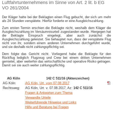
Luftfahrtunternehmens im Sinne von Art. 2 lit. b EG
VO 261/2004
Der Kläger hatte bei der Beklagten einen Flug gebucht, der sich um mehr
als 24 Stunden verspätete. Hierfür forderte er eine Ausgleichszahlung.
Zum ersten Termin erschien die Beklagte nicht, weshalb dem Kläger die
Ausgleichszahlung im Versäumnisurteil zugestanden wurde. Hiergegen hat
die Beklagte Einspruch eingelegt, aber auch zunächst die
Ausgleichszahlung geleistet. Sie behauptet nun, dass der verspätete Flug
nicht von ihr, sondern einem anderen Unternehmen durchgeführt wurde,
und sie deshalb nicht zahlungspflichtig sei.
Dem folgte das Gericht nicht. Vorliegend habe die Beklagte für den
Rückflug lediglich Flugzeug und Crew bei einem dritten Unternehmen
gemietet, aber weiterhin das wirtschaftliche und operative Risiko getragen.
Damit sei sie auch weiter zahlungspflichtig.
AG Köln
142 C 511/16 (Aktenzeichen)
AG Köln:
AG Köln, Urt. vom 07.08.2017
Rechtsweg:
AG Köln, Urt. v. 07.08.2017, Az:
142 C 511/16
Fragen & Antworten zum Thema
Verwandte Urteile
Weiterführende Hinweise und Links
Hilfe und Beratung bei Fragen