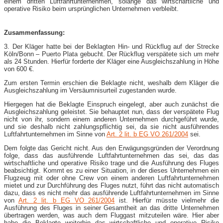
einem dritten Luftfahrtunternehmen, solange das wirtschaftliche und
operative Risiko beim ursprünglichen Unternehmen verbleibt.
Zusammenfassung:
3. Der Kläger hatte bei der Beklagten Hin- und Rückflug auf der Strecke
Köln/Bonn – Puerto Plata gebucht. Der Rückflug verspätete sich um mehr
als 24 Stunden. Hierfür forderte der Kläger eine Ausgleichszahlung in Höhe
von 600 €.
Zum ersten Termin erschien die Beklagte nicht, weshalb dem Kläger die
Ausgleichszahlung im Versäumnisurteil zugestanden wurde.
Hiergegen hat die Beklagte Einspruch eingelegt, aber auch zunächst die
Ausgleichszahlung geleistet. Sie behauptet nun, dass der verspätete Flug
nicht von ihr, sondern einem anderen Unternehmen durchgeführt wurde,
und sie deshalb nicht zahlungspflichtig sei, da sie nicht ausführendes
Luftfahrtunternehmen im Sinne von
Art. 2 lit. b EG VO 261/2004
sei.
Dem folgte das Gericht nicht. Aus den Erwägungsgründen der Verordnung
folge, dass das ausführende Luftfahrtunternehmen das sei, das das
wirtschaftliche und operative Risiko trage und die Ausführung des Fluges
beabsichtigt. Kommt es zu einer Situation, in der dieses Unternehmen ein
Flugzeug mit oder ohne Crew von einem anderen Luftfahrtunternehmen
mietet und zur Durchführung des Fluges nutzt, führt das nicht automatisch
dazu, dass es nicht mehr das ausführende Luftfahrtunternehmen im Sinne
von
Art. 2 lit. b EG VO 261/2004
ist. Hierfür müsste vielmehr die
Ausführung des Fluges in seiner Gesamtheit an das dritte Unternehmen
übertragen werden, was auch dem Fluggast mitzuteilen wäre. Hier aber
habe die Beklagte weiterhin das wirtschaftliche und operative Risiko