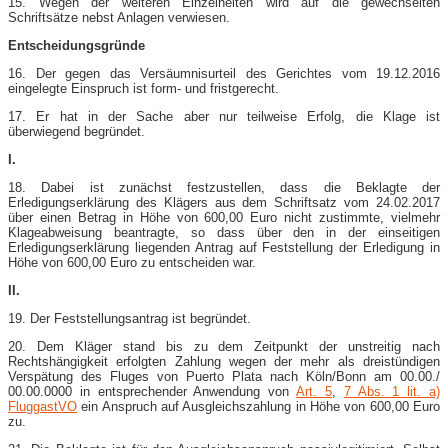
15. Wegen der weiteren Einzelheiten wird auf die gewechselten
Schriftsätze nebst Anlagen verwiesen.
Entscheidungsgründe
16. Der gegen das Versäumnisurteil des Gerichtes vom 19.12.2016
eingelegte Einspruch ist form- und fristgerecht.
17. Er hat in der Sache aber nur teilweise Erfolg, die Klage ist
überwiegend begründet.
I.
18. Dabei ist zunächst festzustellen, dass die Beklagte der
Erledigungserklärung des Klägers aus dem Schriftsatz vom 24.02.2017
über einen Betrag in Höhe von 600,00 Euro nicht zustimmte, vielmehr
Klageabweisung beantragte, so dass über den in der einseitigen
Erledigungserklärung liegenden Antrag auf Feststellung der Erledigung in
Höhe von 600,00 Euro zu entscheiden war.
II.
19. Der Feststellungsantrag ist begründet.
20. Dem Kläger stand bis zu dem Zeitpunkt der unstreitig nach
Rechtshängigkeit erfolgten Zahlung wegen der mehr als dreistündigen
Verspätung des Fluges von Puerto Plata nach Köln/Bonn am 00.00./
00.00.0000 in entsprechender Anwendung von
Art. 5
,
7 Abs. 1 lit. a)
FluggastVO
ein Anspruch auf Ausgleichszahlung in Höhe von 600,00 Euro
zu.