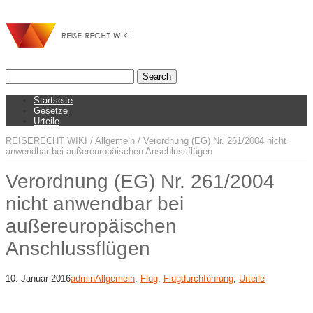
Startseite
Gesetze
Urteile
REISERECHT WIKI
/
Allgemein
/
Verordnung (EG) Nr. 261/2004 nicht
anwendbar bei außereuropäischen Anschlussflügen
Verordnung (EG) Nr. 261/2004
nicht anwendbar bei
außereuropäischen
Anschlussflügen
10. Januar 2016
admin
Allgemein
,
Flug
,
Flugdurchführung
,
Urteile