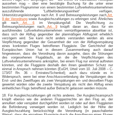
aussehen mag – über eine bestätigte Buchung für die unter einer
bestimmten Flugnummer von einem bestimmten Luftverkehrsunternehmen
auszuführende “Luftbeförderungseinheit“ verfügen,
Unterstützungsleistungen nach Art. 8 und Betreuungsleistungen nach
Art.
9 der Verordnung
sowie Ausgleichszahlungen zu erbringen sind. Ähnliches
gilt nach
Art. 6
im Verspätungsfall. Die Verpflichtung zu
Betreuungsleistungen nach
Art. 9
knüpft daran an, dass für ein
ausführendes Luftverkehrsunternehmen vernünftigerweise absehbar ist,
dass sich der Abflug gegenüber der planmäßigen Abflugzeit erheblich
verzögern wird. Sie kann nicht anders verstanden werden als eine
Verpflichtung gegenüber der Gesamtheit der von der Abflugverspätung
eines konkreten Fluges betroffenen Fluggäste. Der Gerichtshof der
Europäischen Union hat in diesem Zusammenhang auch darauf
hingewiesen, dass die Verordnung davon ausgehe, dass die Störungen
des vorgesehenen Flugablaufs, an die die Verpflichtungen des
Luftverkehrsunternehmens anknüpfen, bei einem Flug nur einmal auftreten
könnten, und die Fluggäste deshalb den ihnen gewährten Schutz nur
einmal in Anspruch nehmen könnten (EuGH, Urteil vom 10. Juli 2008 – C-
173/07 Rn. 36 – Emirates/Schenkel); auch dazu stünde es in
Widerspruch, wenn bei einer Anschlussverbindung die Verspätungen des
Erst- und des Zweitfluges als zwei Verspätungen ein- und desselben Flugs
gewertet würden oder die zweite Verspätung als nicht den Abflug eines
einheitlichen Flugs betreffend außer Betracht gelassen werden müsste.
18. Für Ausgleichszahlungen gilt nichts anderes. Der Ausgleichsanspruch
knüpft ebenso wie die anderen Fluggastrechte an den Flug an, der
annulliert oder verspätet durchgeführt worden ist oder auf dem Fluggästen
die Beförderung verweigert worden ist. Lediglich bei der Höhe der
Ausgleichszahlung berücksichtigt die Verordnung (in pauschalierter
Weise), dass die einzelnen Fluggäste durch die Annullierung eines Fluges