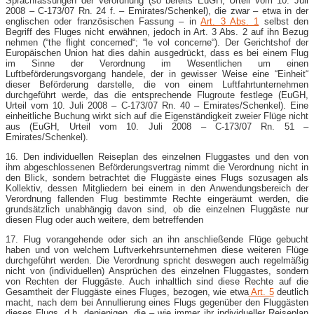
Sprachfassungen der Verordnung (so bereits EuGH, Urteil vom 10. Juli
2008 – C-173/07 Rn. 24 f. – Emirates/Schenkel), die zwar – etwa in der
englischen oder französischen Fassung – in
Art. 3 Abs. 1
selbst den
Begriff des Fluges nicht erwähnen, jedoch in Art. 3 Abs. 2 auf ihn Bezug
nehmen (“the flight concerned“; “le vol concerne“). Der Gerichtshof der
Europäischen Union hat dies dahin ausgedrückt, dass es bei einem Flug
im Sinne der Verordnung im Wesentlichen um einen
Luftbeförderungsvorgang handele, der in gewisser Weise eine “Einheit“
dieser Beförderung darstelle, die von einem Luftfahrtunternehmen
durchgeführt werde, das die entsprechende Flugroute festlege (EuGH,
Urteil vom 10. Juli 2008 – C-173/07 Rn. 40 – Emirates/Schenkel). Eine
einheitliche Buchung wirkt sich auf die Eigenständigkeit zweier Flüge nicht
aus (EuGH, Urteil vom 10. Juli 2008 – C-173/07 Rn. 51 –
Emirates/Schenkel).
16. Den individuellen Reiseplan des einzelnen Fluggastes und den von
ihm abgeschlossenen Beförderungsvertrag nimmt die Verordnung nicht in
den Blick, sondern betrachtet die Fluggäste eines Flugs sozusagen als
Kollektiv, dessen Mitgliedern bei einem in den Anwendungsbereich der
Verordnung fallenden Flug bestimmte Rechte eingeräumt werden, die
grundsätzlich unabhängig davon sind, ob die einzelnen Fluggäste nur
diesen Flug oder auch weitere, dem betreffenden
17. Flug vorangehende oder sich an ihn anschließende Flüge gebucht
haben und von welchem Luftverkehrsunternehmen diese weiteren Flüge
durchgeführt werden. Die Verordnung spricht deswegen auch regelmäßig
nicht von (individuellen) Ansprüchen des einzelnen Fluggastes, sondern
von Rechten der Fluggäste. Auch inhaltlich sind diese Rechte auf die
Gesamtheit der Fluggäste eines Fluges, bezogen, wie etwa
Art. 5
deutlich
macht, nach dem bei Annullierung eines Flugs gegenüber den Fluggästen
dieses Flugs, d.h. denjenigen, die – wie immer ihr individueller Reiseplan