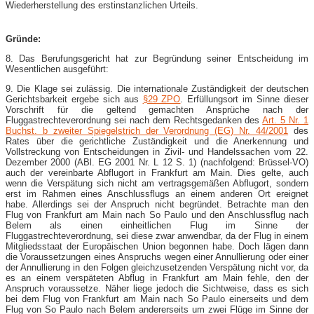
Wiederherstellung des erstinstanzlichen Urteils.
Gründe:
8. Das Berufungsgericht hat zur Begründung seiner Entscheidung im
Wesentlichen ausgeführt:
9. Die Klage sei zulässig. Die internationale Zuständigkeit der deutschen
Gerichtsbarkeit ergebe sich aus
§29 ZPO
. Erfüllungsort im Sinne dieser
Vorschrift für die geltend gemachten Ansprüche nach der
Fluggastrechteverordnung sei nach dem Rechtsgedanken des
Art. 5 Nr. 1
Buchst. b zweiter Spiegelstrich der Verordnung (EG) Nr. 44/2001
des
Rates über die gerichtliche Zuständigkeit und die Anerkennung und
Vollstreckung von Entscheidungen in Zivil- und Handelssachen vom 22.
Dezember 2000 (ABl. EG 2001 Nr. L 12 S. 1) (nachfolgend: Brüssel-VO)
auch der vereinbarte Abflugort in Frankfurt am Main. Dies gelte, auch
wenn die Verspätung sich nicht am vertragsgemäßen Abflugort, sondern
erst im Rahmen eines Anschlussflugs an einem anderen Ort ereignet
habe. Allerdings sei der Anspruch nicht begründet. Betrachte man den
Flug von Frankfurt am Main nach So Paulo und den Anschlussflug nach
Belem als einen einheitlichen Flug im Sinne der
Fluggastrechteverordnung, sei diese zwar anwendbar, da der Flug in einem
Mitgliedsstaat der Europäischen Union begonnen habe. Doch lägen dann
die Voraussetzungen eines Anspruchs wegen einer Annullierung oder einer
der Annullierung in den Folgen gleichzusetzenden Verspätung nicht vor, da
es an einem verspäteten Abflug in Frankfurt am Main fehle, den der
Anspruch voraussetze. Näher liege jedoch die Sichtweise, dass es sich
bei dem Flug von Frankfurt am Main nach So Paulo einerseits und dem
Flug von So Paulo nach Belem andererseits um zwei Flüge im Sinne der