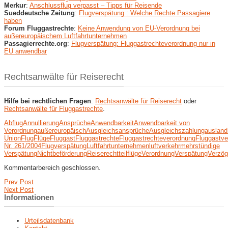
Merkur
:
Anschlussflug verpasst – Tipps für Reisende
Sueddeutsche Zeitung
:
Flugverspätung : Welche Rechte Passagiere
haben
Forum Fluggastrechte
:
Keine Anwendung von EU-Verordnung bei
außereuropäischem Luftfahrtunternehmen
Passagierrechte.org
:
Flugverspätung: Fluggastrechteverordnung nur in
EU anwendbar
Rechtsanwälte für Reiserecht
Hilfe bei rechtlichen Fragen
:
Rechtsanwälte für Reiserecht
oder
Rechtsanwälte für Fluggastrechte
.
Abflug
Annullierung
Ansprüche
Anwendbarkeit
Anwendbarkeit von
Verordnung
außereuropäisch
Ausgleichsansprüche
Ausgleichszahlung
ausland
Union
Flug
Flüge
Fluggast
Fluggastrechte
Fluggastrechteverordnung
Fluggastve
Nr. 261/2004
Flugverspätung
Luftfahrtunternehmen
luftverkehr
mehrstündige
Verspätung
Nichtbeförderung
Reiserecht
teilflüge
Verordnung
Verspätung
Verzög
Kommentarbereich geschlossen.
Prev Post
Next Post
Informationen
Urteilsdatenbank