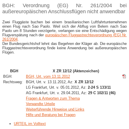
BGH: Verordnung (EG) Nr. 261/2004 bei
außereuropäischen Anschlussflügen nicht anwendbar
Zwei Fluggäste buchen bei einem brasilianischen Luftfahrtunternehmen
einen Flug nach Sao Paolo. Weil sich der Abflug von Belem nach Sao
Paolo um 8 Stunden verzögerte, verlangen sie eine Entschädigung wegen
Flugverspätung nach der
europäischen Fluggastrechteverordnung (EG) Nr.
261/2004
.
Der Bundesgerichtshof lehnt das Begehren der Kläger ab. Die europäische
Fluggastrechteverordnung finde keine Anwendung bei außereuropäischen
Flügen.
BGH
X ZR 12/12 (Aktenzeichen)
BGH:
BGH, Urt. vom 13.11.2012
Rechtsweg:
BGH, Urt. v. 13.11.2012, Az:
X ZR 12/12
LG Frankfurt, Urt. v. 05.01.2012, Az:
2-24 S 133/11
AG Frankfurt, Urt. v. 29.04.2011, Az:
29 C 102/11 (46)
Fragen & Antworten zum Thema
Verwandte Urteile
Weiterführende Hinweise und Links
Hilfe und Beratung bei Fragen
URTEIL im Volltext