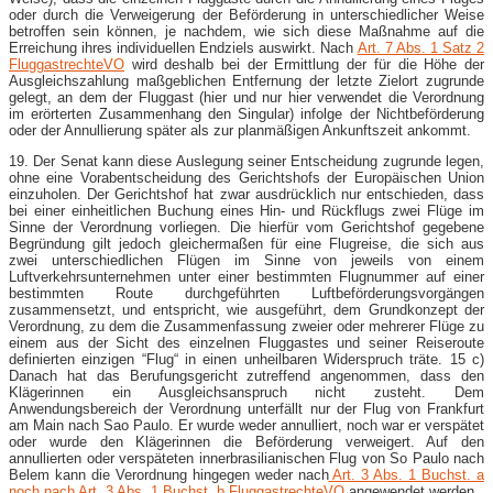
oder durch die Verweigerung der Beförderung in unterschiedlicher Weise
betroffen sein können, je nachdem, wie sich diese Maßnahme auf die
Erreichung ihres individuellen Endziels auswirkt. Nach
Art. 7 Abs. 1 Satz 2
FluggastrechteVO
wird deshalb bei der Ermittlung der für die Höhe der
Ausgleichszahlung maßgeblichen Entfernung der letzte Zielort zugrunde
gelegt, an dem der Fluggast (hier und nur hier verwendet die Verordnung
im erörterten Zusammenhang den Singular) infolge der Nichtbeförderung
oder der Annullierung später als zur planmäßigen Ankunftszeit ankommt.
19. Der Senat kann diese Auslegung seiner Entscheidung zugrunde legen,
ohne eine Vorabentscheidung des Gerichtshofs der Europäischen Union
einzuholen. Der Gerichtshof hat zwar ausdrücklich nur entschieden, dass
bei einer einheitlichen Buchung eines Hin- und Rückflugs zwei Flüge im
Sinne der Verordnung vorliegen. Die hierfür vom Gerichtshof gegebene
Begründung gilt jedoch gleichermaßen für eine Flugreise, die sich aus
zwei unterschiedlichen Flügen im Sinne von jeweils von einem
Luftverkehrsunternehmen unter einer bestimmten Flugnummer auf einer
bestimmten Route durchgeführten Luftbeförderungsvorgängen
zusammensetzt, und entspricht, wie ausgeführt, dem Grundkonzept der
Verordnung, zu dem die Zusammenfassung zweier oder mehrerer Flüge zu
einem aus der Sicht des einzelnen Fluggastes und seiner Reiseroute
definierten einzigen “Flug“ in einen unheilbaren Widerspruch träte. 15 c)
Danach hat das Berufungsgericht zutreffend angenommen, dass den
Klägerinnen ein Ausgleichsanspruch nicht zusteht. Dem
Anwendungsbereich der Verordnung unterfällt nur der Flug von Frankfurt
am Main nach Sao Paulo. Er wurde weder annulliert, noch war er verspätet
oder wurde den Klägerinnen die Beförderung verweigert. Auf den
annullierten oder verspäteten innerbrasilianischen Flug von So Paulo nach
Belem kann die Verordnung hingegen weder nach
Art. 3 Abs. 1 Buchst. a
noch nach Art. 3 Abs. 1 Buchst. b FluggastrechteVO
angewendet werden.