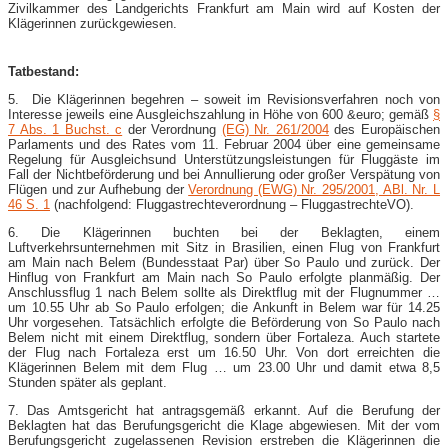
Zivilkammer des Landgerichts Frankfurt am Main wird auf Kosten der
Klägerinnen zurückgewiesen.
Tatbestand:
5. Die Klägerinnen begehren – soweit im Revisionsverfahren noch von
Interesse jeweils eine Ausgleichszahlung in Höhe von 600 &euro; gemäß
§
7 Abs. 1 Buchst. c
der Verordnung
(EG) Nr. 261/2004
des Europäischen
Parlaments und des Rates vom 11. Februar 2004 über eine gemeinsame
Regelung für Ausgleichsund Unterstützungsleistungen für Fluggäste im
Fall der Nichtbeförderung und bei Annullierung oder großer Verspätung von
Flügen und zur Aufhebung der
Verordnung (EWG) Nr. 295/2001, ABl. Nr. L
46 S. 1
(nachfolgend: Fluggastrechteverordnung – FluggastrechteVO).
6. Die Klägerinnen buchten bei der Beklagten, einem
Luftverkehrsunternehmen mit Sitz in Brasilien, einen Flug von Frankfurt
am Main nach Belem (Bundesstaat Par) über So Paulo und zurück. Der
Hinflug von Frankfurt am Main nach So Paulo erfolgte planmäßig. Der
Anschlussflug 1 nach Belem sollte als Direktflug mit der Flugnummer …
um 10.55 Uhr ab So Paulo erfolgen; die Ankunft in Belem war für 14.25
Uhr vorgesehen. Tatsächlich erfolgte die Beförderung von So Paulo nach
Belem nicht mit einem Direktflug, sondern über Fortaleza. Auch startete
der Flug nach Fortaleza erst um 16.50 Uhr. Von dort erreichten die
Klägerinnen Belem mit dem Flug … um 23.00 Uhr und damit etwa 8,5
Stunden später als geplant.
7. Das Amtsgericht hat antragsgemäß erkannt. Auf die Berufung der
Beklagten hat das Berufungsgericht die Klage abgewiesen. Mit der vom
Berufungsgericht zugelassenen Revision erstreben die Klägerinnen die