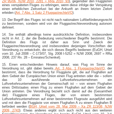
ZR 95/06, NJW 2010, 2281 = RRa 2010, 93
), gegenüber den Fluggästen
eines verspäteten Fluges zu erbringen, wenn diese infolge der Verspätung
einen erheblichen Zeitverlust bei der Ankunft an ihrem letzten Zielort
erleiden (
Art. 7 Abs. 1 Satz 2 FluggastrechteVO
).
13. Der Begriff des Fluges ist nicht nach nationalem Luftbeförderungsrecht
zu bestimmen, sondern wird von der Fluggastrechteverordnung autonom
definiert.
14. Sie enthält allerdings keine ausdrückliche Definition, insbesondere
nicht in Art. 2, der die Bedeutung verschiedener Begriffe bestimmt. Die
Definition des Flugs ist daher aus Sinn und Zweck der
Fluggastrechteverordnung und insbesondere derjenigen Vorschriften der
Verordnung zu entwickeln, die sich dieses Begriffs bedienen (EuGH, Urteil
vom 10. Juli 2008 – C-173/07, Slg. 2008 I-5252 = NJW 2008, 2697 = RRa
2008, 237 Rn. 28 – Emirates/Schenkel).
15. Einen entscheidenden Hinweis darauf, was Flug im Sinne der
Verordnung ist, gibt dabei bereits
Art. 3 Abs. 1 FluggastrechteVO
, der
bestimmt, dass die Verordnung für Fluggäste gilt, die auf Flughäfen auf
dem Gebiet der Europäischen Union einen Flug antreten oder die – sofern
das 10 ausführende Luftverkehrsunternehmen ein
Luftverkehrsunternehmen der Gemeinschaft ist – von einem Flughafen
eines Drittstaates einen Flug zu einem Flughafen auf dem Gebiet der
Union antreten. Die Verordnung bezieht sich damit auf die (Gesamtheit
der) Fluggäste eines Fluges, der von einem bestimmten
Luftverkehrsunternehmen auf einer bestimmten Flugroute ausgeführt wird
und mit dem die Fluggäste von einem Flughafen A zu einem Flughafen B
befördert werden (
BGH, Urteil vom 28. Mai 2009 – Xa ZR 113/08, NJW
2009, 2743
). Etwas anderes ergibt sich auch nicht aus den weiteren