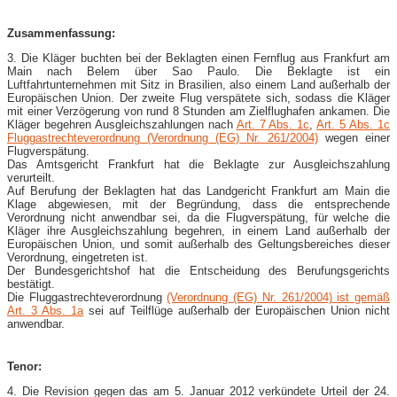
Zusammenfassung:
3. Die Kläger buchten bei der Beklagten einen Fernflug aus Frankfurt am
Main nach Belem über Sao Paulo. Die Beklagte ist ein
Luftfahrtunternehmen mit Sitz in Brasilien, also einem Land außerhalb der
Europäischen Union. Der zweite Flug verspätete sich, sodass die Kläger
mit einer Verzögerung von rund 8 Stunden am Zielflughafen ankamen. Die
Kläger begehren Ausgleichszahlungen nach
Art. 7 Abs. 1c
,
Art. 5 Abs. 1c
Fluggastrechteverordnung (Verordnung (EG) Nr. 261/2004)
wegen einer
Flugverspätung.
Das Amtsgericht Frankfurt hat die Beklagte zur Ausgleichszahlung
verurteilt.
Auf Berufung der Beklagten hat das Landgericht Frankfurt am Main die
Klage abgewiesen, mit der Begründung, dass die entsprechende
Verordnung nicht anwendbar sei, da die Flugverspätung, für welche die
Kläger ihre Ausgleichszahlung begehren, in einem Land außerhalb der
Europäischen Union, und somit außerhalb des Geltungsbereiches dieser
Verordnung, eingetreten ist.
Der Bundesgerichtshof hat die Entscheidung des Berufungsgerichts
bestätigt.
Die Fluggastrechteverordnung
(Verordnung (EG) Nr. 261/2004) ist gemäß
Art. 3 Abs. 1a
sei auf Teilflüge außerhalb der Europäischen Union nicht
anwendbar.
Tenor:
4. Die Revision gegen das am 5. Januar 2012 verkündete Urteil der 24.