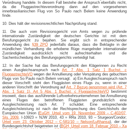
Verordnung handele. In diesem Fall bestehe der Anspruch ebenfalls nicht,
da die Fluggastrechteverordnung dann auf den vorgesehenen
innerbrasilianischen Flug von So Paulo nach Belem keine Anwendung
finde.
10. Dies hält der revisionsrechtlichen Nachprüfung stand.
11. Die auch vom Revisionsgericht von Amts wegen zu prüfende
internationale Zuständigkeit der deutschen Gerichte ist mit dem
Berufungsgericht zu bejahen. Sie ergibt sich in entsprechender
Anwendung des
§39 ZPO
jedenfalls daraus, dass die Beklagte in der
mündlichen Verhandlung die erhobene Rüge mangelnder internationaler
Zuständigkeit ausdrücklich nicht aufrechterhalten und die
Sachentscheidung des Berufungsgerichts verteidigt hat.
12. In der Sache hat das Berufungsgericht den Klägerinnen zu Recht
einen Ausgleichsanspruch nach
Art. 7 Abs. 1 Satz 1 Buchst. c
FluggastrechteVO
wegen der Annullierung oder Verspätung des gebuchten
Flugs von So Paulo nach Belem versagt. a) Ein Ausgleichsanspruch nach
dieser Vorschrift steht den Fluggästen eines Flugs zu, wenn in einer
anderen Vorschrift der Verordnung auf
Art. 7 Bezug genommen wird (Art. 7
Abs. 1 Satz 1). Art 5 Abs. 1 Buchst. c FluggastrechteVO
bestimmt
insoweit, dass das ausführende Luftverkehrsunternehmen bei Annullierung
eines Fluges den betroffenen Fluggästen grundsätzlich eine
Ausgleichsleistung nach Art. 7 schuldet. Eine entsprechende
Ausgleichsleistung ist nach der Rechtsprechung des Gerichtshofs der
Europäischen Union (
EuGH, Urteil vom 19. November 2009 – C-402/07
,
Slg. 2009
, I-10923 = NJW 2010, 43 = RRa 2010, 93 – Sturgeon/Condor;
Urteil vom 23. Oktober 2012 – C-581/10 – Nelson/Lufthansa
), der der
Bundesgerichtshof beigetreten ist (
BGH, Urteil vom 18. Februar 2010 – Xa