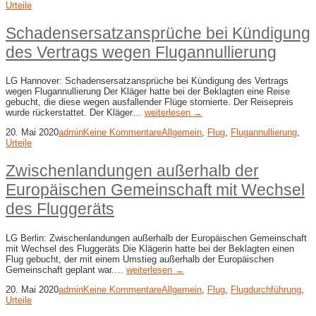
Urteile
Schadensersatzansprüche bei Kündigung
des Vertrags wegen Flugannullierung
LG Hannover: Schadensersatzansprüche bei Kündigung des Vertrags
wegen Flugannullierung Der Kläger hatte bei der Beklagten eine Reise
gebucht, die diese wegen ausfallender Flüge stornierte. Der Reisepreis
wurde rückerstattet. Der Kläger…
weiterlesen →
20. Mai 2020
admin
Keine Kommentare
Allgemein
,
Flug
,
Flugannullierung
,
Urteile
Zwischenlandungen außerhalb der
Europäischen Gemeinschaft mit Wechsel
des Fluggeräts
LG Berlin: Zwischenlandungen außerhalb der Europäischen Gemeinschaft
mit Wechsel des Fluggeräts Die Klägerin hatte bei der Beklagten einen
Flug gebucht, der mit einem Umstieg außerhalb der Europäischen
Gemeinschaft geplant war.…
weiterlesen →
20. Mai 2020
admin
Keine Kommentare
Allgemein
,
Flug
,
Flugdurchführung
,
Urteile