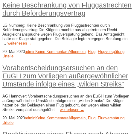
Keine Beschränkung von Fluggastrechten
durch Beförderungsvertrag
LG Nürnberg: Keine Beschränkung von Fluggastrechten durch
Beförderungsvertrag Die Klägerin machte aus abgetretenem Recht
Ausgleichsansprüche wegen Flugverspätung geltend. Das Amtsgericht
hatte der Klage stattgegeben. Die Beklagte legte hiergegen Berufung ein.
…
weiterlesen →
20. Mai 2020
admin
Keine Kommentare
Allgemein
,
Flug
,
Flugverspätung
,
Urteile
Vorabentscheidungsersuchen an den
EuGH zum Vorliegen außergewöhnlicher
Umstände infolge eines „wilden Streiks“
AG Hannover: Vorabentscheidungsersuchen an den EuGH zum Vorliegen
außergewöhnlicher Umstände infolge eines „wilden Streiks“ Die Kläger
hatten bei der Beklagten einen Flug gebucht, der wegen eines wilden
Streiks verspätet durchgeführt…
weiterlesen →
20. Mai 2020
admin
Keine Kommentare
Allgemein
,
Flug
,
Flugverspätung
,
Urteile