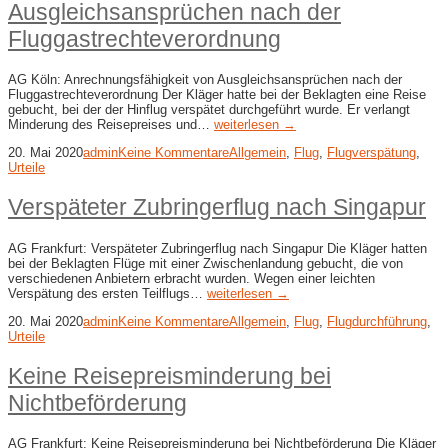
Ausgleichsansprüchen nach der
Fluggastrechteverordnung
AG Köln: Anrechnungsfähigkeit von Ausgleichsansprüchen nach der
Fluggastrechteverordnung Der Kläger hatte bei der Beklagten eine Reise
gebucht, bei der der Hinflug verspätet durchgeführt wurde. Er verlangt
Minderung des Reisepreises und…
weiterlesen →
20. Mai 2020
admin
Keine Kommentare
Allgemein
,
Flug
,
Flugverspätung
,
Urteile
Verspäteter Zubringerflug nach Singapur
AG Frankfurt: Verspäteter Zubringerflug nach Singapur Die Kläger hatten
bei der Beklagten Flüge mit einer Zwischenlandung gebucht, die von
verschiedenen Anbietern erbracht wurden. Wegen einer leichten
Verspätung des ersten Teilflugs…
weiterlesen →
20. Mai 2020
admin
Keine Kommentare
Allgemein
,
Flug
,
Flugdurchführung
,
Urteile
Keine Reisepreisminderung bei
Nichtbeförderung
AG Frankfurt: Keine Reisepreisminderung bei Nichtbeförderung Die Kläger