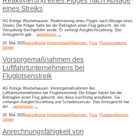
Reaktivierung eines Fluges nach Absage
eines Streiks
AG Königs Wusterhausen: Reaktivierung eines Fluges nach Absage eines
Streiks Der Kläger hatte bei der Beklagten einen Flug gebucht, der mit
Verspätung durchgeführt wurde. Er verlangt Ausgleichszahlung. Das
Amtsgericht gab…
weiterlesen →
20. Mai 2020
admin
Keine Kommentare
Allgemein
,
Flug
,
Flugverspätung
,
Urteile
Vorsorgemaßnahmen des
Luftfahrtunternehmens bei
Fluglotsenstreik
AG Königs Wusterhausen: Vorsorgemaßnahmen des
Luftfahrtunternehmens bei Fluglotsenstreik Die Kläger hatten bei der
Beklagten einen Flug gebucht, den diese kurzfristig annullierte. Sie
verlangen Ausgleichszahlung und Schadensersatz. Das Amtsgericht hat
der…
weiterlesen →
20. Mai 2020
admin
Keine Kommentare
Allgemein
,
Flug
,
Flugannullierung
,
Urteile
Anrechnungsfähigkeit von