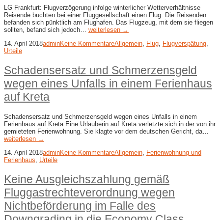
LG Frankfurt: Flugverzögerung infolge winterlicher Wetterverhältnisse
Reisende buchten bei einer Fluggesellschaft einen Flug. Die Reisenden
befanden sich pünktlich am Flughafen. Das Flugzeug, mit dem sie fliegen
sollten, befand sich jedoch…
weiterlesen →
14. April 2018
admin
Keine Kommentare
Allgemein
,
Flug
,
Flugverspätung
,
Urteile
Schadensersatz und Schmerzensgeld
wegen eines Unfalls in einem Ferienhaus
auf Kreta
Schadensersatz und Schmerzensgeld wegen eines Unfalls in einem
Ferienhaus auf Kreta Eine Urlauberin auf Kreta verletzte sich in der von ihr
gemieteten Ferienwohnung. Sie klagte vor dem deutschen Gericht, da…
weiterlesen →
14. April 2018
admin
Keine Kommentare
Allgemein
,
Ferienwohnung und
Ferienhaus
,
Urteile
Keine Ausgleichszahlung gemäß
Fluggastrechteverordnung wegen
Nichtbeförderung im Falle des
Downgrading in die Economy Class