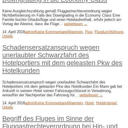
Keine Ausgleichszahlung gemäß Fluggastrechteverordnung wegen
Nichtbeförderung im Falle des Downgrading in die Economy Class Eine
Familie buchte Urlaubsflüge und einen Hotelaufenthalt, erfuhr jedoch am
Vortag der Abreise, dass die Flüge…
weiterlesen →
14. April 2018
admin
Keine Kommentare
Allgemein
,
Flug
,
Flugdurchführung
,
Urteile
Schadensersatzanspruch wegen
unerlaubter Schwarzfahrt des
Hotelportiers mit dem geleasten Pkw des
Hotelkunden
Schadensersatzanspruch wegen unerlaubter Schwarzfahrt des
Hotelportiers mit dem geleasten Pkw des Hotelkunden Ein Mann gab bei
Ankunft in seinem Hotel seinen Fahrzeugschlüssel in Verwahrung,
woraufhin der Nachtportier das Fahrzeug für…
weiterlesen →
14. April 2018
admin
Keine Kommentare
Allgemein
,
Hotel
,
Hotelmängel
,
Urteile
Begriff des Fluges im Sinne der
Fluggastrechteverordnung bei Hin- und