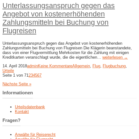
Unterlassungsanspruch gegen das
Angebot von kostenerhöhenden
Zahlungsmitteln bei Buchung von
Flugreisen
Unterlassungsanspruch gegen das Angebot von kostenerhöhenden
Zahlungsmitteln bei Buchung von Flugreisen Die Klägerin beanstandete,
dass von einer Flugvermittlung Mehrkosten für die Zahlung mit einigen
Kreditkarten veranschlagt wurde, die die eigentlichen…
weiterlesen →
14. April 2018
admin
Keine Kommentare
Allgemein
,
Flug
,
Flugbuchung
,
Urteile
Seite 1 von 7
1
2
3
4
5
6
7
Nächste Seite »
Informationen
Urteilsdatenbank
Kontakt
Fragen?
Anwälte für Reiserecht