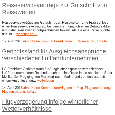
Reiseserviceverträge zur Gutschrift von
Reisewerten
Reiseserviceverträge zur Gutschrift von Reisewerten Eine Frau schloss
einen Reiseservicevertrag ab, bei dem sie monatlich einen Betrag zahlte
und dafür „Reisewerte“ gutgeschrieben bekam. Als sie eine Reise buchte
und ihr…
weiterlesen →
15. April 2018
admin
Keine Kommentare
Allgemein
,
Reisevertrag
,
Urteile
Gerichtsstand für Ausgleichsansprüche
verschiedener Luftfahrtunternehmen
LG Frankfurt: Gerichtsstand für Ausgleichsansprüche verschiedener
Luftfahrtunternehmen Reisende buchten eine Reise in die spanische Stadt
Melilla. Der Flug ging von Frankfurt nach Madrid und von dort aus mit
einem Anschlussflug…
weiterlesen →
14. April 2018
admin
Keine Kommentare
Allgemein
,
Flug
,
Flugdurchführung
,
Flugverspätung
,
Urteile
Flugverzögerung infolge winterlicher
Wetterverhältnisse