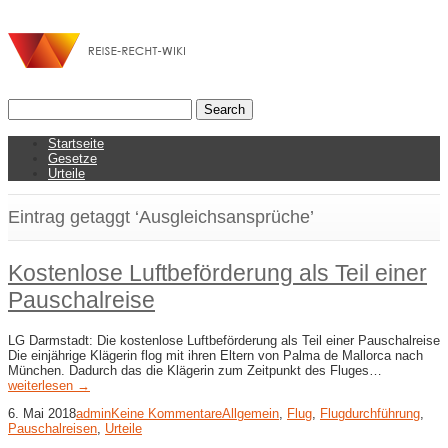
Startseite
Gesetze
Urteile
Eintrag getaggt ‘Ausgleichsansprüche’
Kostenlose Luftbeförderung als Teil einer
Pauschalreise
LG Darmstadt: Die kostenlose Luftbeförderung als Teil einer Pauschalreise
Die einjährige Klägerin flog mit ihren Eltern von Palma de Mallorca nach
München. Dadurch das die Klägerin zum Zeitpunkt des Fluges…
weiterlesen →
6. Mai 2018
admin
Keine Kommentare
Allgemein
,
Flug
,
Flugdurchführung
,
Pauschalreisen
,
Urteile