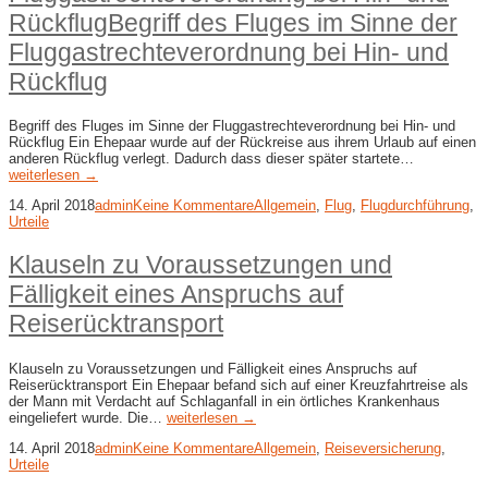
RückflugBegriff des Fluges im Sinne der
Fluggastrechteverordnung bei Hin- und
Rückflug
Begriff des Fluges im Sinne der Fluggastrechteverordnung bei Hin- und
Rückflug Ein Ehepaar wurde auf der Rückreise aus ihrem Urlaub auf einen
anderen Rückflug verlegt. Dadurch dass dieser später startete…
weiterlesen →
14. April 2018
admin
Keine Kommentare
Allgemein
,
Flug
,
Flugdurchführung
,
Urteile
Klauseln zu Voraussetzungen und
Fälligkeit eines Anspruchs auf
Reiserücktransport
Klauseln zu Voraussetzungen und Fälligkeit eines Anspruchs auf
Reiserücktransport Ein Ehepaar befand sich auf einer Kreuzfahrtreise als
der Mann mit Verdacht auf Schlaganfall in ein örtliches Krankenhaus
eingeliefert wurde. Die…
weiterlesen →
14. April 2018
admin
Keine Kommentare
Allgemein
,
Reiseversicherung
,
Urteile