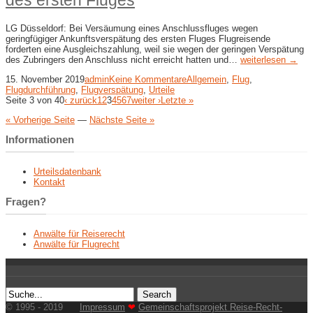
LG Düsseldorf: Bei Versäumung eines Anschlussfluges wegen
geringfügiger Ankunftsverspätung des ersten Fluges Flugreisende
forderten eine Ausgleichszahlung, weil sie wegen der geringen Verspätung
des Zubringers den Anschluss nicht erreicht hatten und…
weiterlesen →
15. November 2019
admin
Keine Kommentare
Allgemein
,
Flug
,
Flugdurchführung
,
Flugverspätung
,
Urteile
Seite 3 von 40
‹ zurück
1
2
3
4
5
6
7
weiter ›
Letzte »
« Vorherige Seite
—
Nächste Seite »
Informationen
Urteilsdatenbank
Kontakt
Fragen?
Anwälte für Reiserecht
Anwälte für Flugrecht
© 1995 - 2019
Impressum
❤
Gemeinschaftsprojekt Reise-Recht-