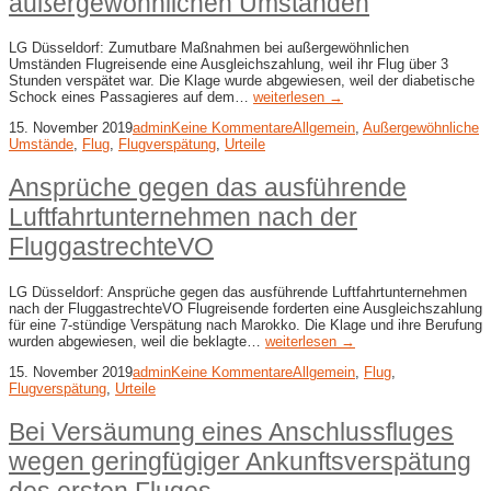
außergewöhnlichen Umständen
LG Düsseldorf: Zumutbare Maßnahmen bei außergewöhnlichen
Umständen Flugreisende eine Ausgleichszahlung, weil ihr Flug über 3
Stunden verspätet war. Die Klage wurde abgewiesen, weil der diabetische
Schock eines Passagieres auf dem…
weiterlesen →
15. November 2019
admin
Keine Kommentare
Allgemein
,
Außergewöhnliche
Umstände
,
Flug
,
Flugverspätung
,
Urteile
Ansprüche gegen das ausführende
Luftfahrtunternehmen nach der
FluggastrechteVO
LG Düsseldorf: Ansprüche gegen das ausführende Luftfahrtunternehmen
nach der FluggastrechteVO Flugreisende forderten eine Ausgleichszahlung
für eine 7-stündige Verspätung nach Marokko. Die Klage und ihre Berufung
wurden abgewiesen, weil die beklagte…
weiterlesen →
15. November 2019
admin
Keine Kommentare
Allgemein
,
Flug
,
Flugverspätung
,
Urteile
Bei Versäumung eines Anschlussfluges
wegen geringfügiger Ankunftsverspätung
des ersten Fluges