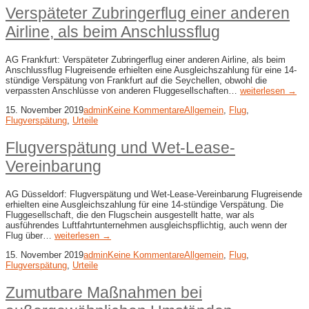
Verspäteter Zubringerflug einer anderen
Airline, als beim Anschlussflug
AG Frankfurt: Verspäteter Zubringerflug einer anderen Airline, als beim
Anschlussflug Flugreisende erhielten eine Ausgleichszahlung für eine 14-
stündige Verspätung von Frankfurt auf die Seychellen, obwohl die
verpassten Anschlüsse von anderen Fluggesellschaften…
weiterlesen →
15. November 2019
admin
Keine Kommentare
Allgemein
,
Flug
,
Flugverspätung
,
Urteile
Flugverspätung und Wet-Lease-
Vereinbarung
AG Düsseldorf: Flugverspätung und Wet-Lease-Vereinbarung Flugreisende
erhielten eine Ausgleichszahlung für eine 14-stündige Verspätung. Die
Fluggesellschaft, die den Flugschein ausgestellt hatte, war als
ausführendes Luftfahrtunternehmen ausgleichspflichtig, auch wenn der
Flug über…
weiterlesen →
15. November 2019
admin
Keine Kommentare
Allgemein
,
Flug
,
Flugverspätung
,
Urteile
Zumutbare Maßnahmen bei