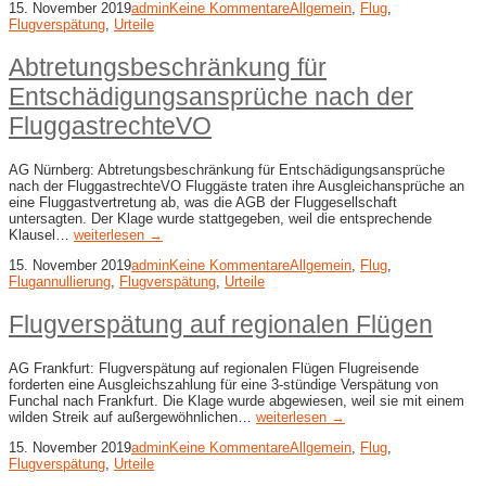
15. November 2019
admin
Keine Kommentare
Allgemein
,
Flug
,
Flugverspätung
,
Urteile
Abtretungsbeschränkung für
Entschädigungsansprüche nach der
FluggastrechteVO
AG Nürnberg: Abtretungsbeschränkung für Entschädigungsansprüche
nach der FluggastrechteVO Fluggäste traten ihre Ausgleichansprüche an
eine Fluggastvertretung ab, was die AGB der Fluggesellschaft
untersagten. Der Klage wurde stattgegeben, weil die entsprechende
Klausel…
weiterlesen →
15. November 2019
admin
Keine Kommentare
Allgemein
,
Flug
,
Flugannullierung
,
Flugverspätung
,
Urteile
Flugverspätung auf regionalen Flügen
AG Frankfurt: Flugverspätung auf regionalen Flügen Flugreisende
forderten eine Ausgleichszahlung für eine 3-stündige Verspätung von
Funchal nach Frankfurt. Die Klage wurde abgewiesen, weil sie mit einem
wilden Streik auf außergewöhnlichen…
weiterlesen →
15. November 2019
admin
Keine Kommentare
Allgemein
,
Flug
,
Flugverspätung
,
Urteile