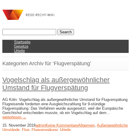
Startseite
Gesetze
Urteile
Kategorien Archiv für ‘Flugverspätung’
Vogelschlag als außergewöhnlicher
Umstand für Flugverspätung
AG Köln: Vogelschlag als außergewöhnlicher Umstand für Flugverspätung
Flugreisende forderten eine Ausgleichszahlung für 9-stündige
Flugverspätung. Das Verfahren wurde ausgesetzt, weil der Europäische
Gerichtshof entscheiden musste, ob ein Vogelschlag auf dem…
weiterlesen →
15. November 2019
admin
Keine Kommentare
Allgemein
,
Außergewöhnliche
Umstände
,
Flug
,
Flugverspätung
,
Urteile