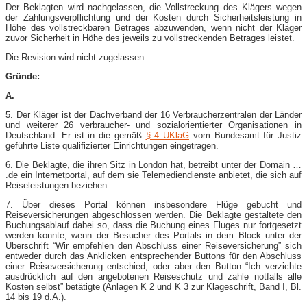
Der Beklagten wird nachgelassen, die Vollstreckung des Klägers wegen
der Zahlungsverpflichtung und der Kosten durch Sicherheitsleistung in
Höhe des vollstreckbaren Betrages abzuwenden, wenn nicht der Kläger
zuvor Sicherheit in Höhe des jeweils zu vollstreckenden Betrages leistet.
Die Revision wird nicht zugelassen.
Gründe:
A.
5. Der Kläger ist der Dachverband der 16 Verbraucherzentralen der Länder
und weiterer 26 verbraucher- und sozialorientierter Organisationen in
Deutschland. Er ist in die gemäß
§ 4 UKlaG
vom Bundesamt für Justiz
geführte Liste qualifizierter Einrichtungen eingetragen.
6. Die Beklagte, die ihren Sitz in London hat, betreibt unter der Domain …
.de ein Internetportal, auf dem sie Telemediendienste anbietet, die sich auf
Reiseleistungen beziehen.
7. Über dieses Portal können insbesondere Flüge gebucht und
Reiseversicherungen abgeschlossen werden. Die Beklagte gestaltete den
Buchungsablauf dabei so, dass die Buchung eines Fluges nur fortgesetzt
werden konnte, wenn der Besucher des Portals in dem Block unter der
Überschrift “Wir empfehlen den Abschluss einer Reiseversicherung” sich
entweder durch das Anklicken entsprechender Buttons für den Abschluss
einer Reiseversicherung entschied, oder aber den Button “Ich verzichte
ausdrücklich auf den angebotenen Reiseschutz und zahle notfalls alle
Kosten selbst” betätigte (Anlagen K 2 und K 3 zur Klageschrift, Band I, Bl.
14 bis 19 d.A.).