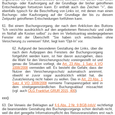
Buchungs- oder Kaufvorgang auf der Grundlage der bisher getroffenen
Entscheidungen fortsetzen kann. Er enthält auch das Zeichen “>”, das
ebenfalls typisch für die Beschriftung von Links ist, mit denen man einen
Buchungs- oder Kaufvorgang auf der Grundlage der bis zu diesem
Zeitpunkt getroffenen Entscheidungen fortführen kann.
61. Bei einem Buchungsvorgang, der nach dem Anklicken des Buttons
“Ich verzichte ausdrücklich auf den angebotenen Reiseschutz und zahle
im Notfall alle Kosten selbst” zu dem im Verbotsantrag wiedergegebenen
Fenster mit der Überschrift “Sie haben sich entschieden ohne
Versicherung zu verreisen” führt, liegt kein “Opt-​In” vor.
62. Aufgrund der besonderen Gestaltung der Links, über die
nach dem Aufpoppen des Fensters der Buchungsvorgang
fortgeführt werden kann, ist hier davon auszugehen, dass
die Wahl für den Versicherungsschutz voreingestellt ist und
genau die Situation vorliegt, die
Art. 23 Abs. 1 Satz 4 VO
1008/2008
vermeiden will. Es besteht die Gefahr, dass der
Nutzer den Versicherungsschutz automatisch annimmt,
obwohl er zuvor sogar ausdrücklich erklärt hat, die
Zusatzleistung nicht haben zu wollen. Das in
Art. 23 Abs. 1
Satz 4 VO 1008/2008
normierte Transparenzgebot wird in
dem streitgegenständlichen Buchungsablauf missachtet
(vgl. auch
OLG Frankfurt GRUR 2015, 400
).
ccc)
63. Der Verweis der Beklagten auf
§ 6 Abs. 2 Nr. 9 BGB-​InfoV
rechtfertigt
die beanstandete Gestaltung des Buchungsvorgangs schon deshalb nicht,
weil die dort geregelte Informationspflicht des Reiseveranstalters erst nach