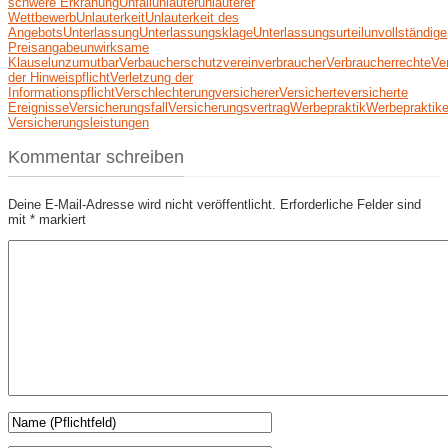
schwere Erkranung
Unfall
unlauter
unlauterer
Wettbewerb
Unlauterkeit
Unlauterkeit des
Angebots
Unterlassung
Unterlassungsklage
Unterlassungsurteil
unvollständige
Preisangabe
unwirksame
Klausel
unzumutbar
Verbaucherschutzverein
verbraucher
Verbraucherrechte
Ve
der Hinweispflicht
Verletzung der
Informationspflicht
Verschlechterung
versicherer
Versicherte
versicherte
Ereignisse
Versicherungsfall
Versicherungsvertrag
Werbepraktik
Werbepraktik
Versicherungsleistungen
Kommentar schreiben
Deine E-Mail-Adresse wird nicht veröffentlicht.
Erforderliche Felder sind
mit
*
markiert