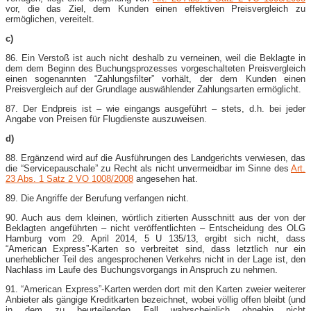
vor, die das Ziel, dem Kunden einen effektiven Preisvergleich zu
ermöglichen, vereitelt.
c)
86. Ein Verstoß ist auch nicht deshalb zu verneinen, weil die Beklagte in
dem dem Beginn des Buchungsprozesses vorgeschalteten Preisvergleich
einen sogenannten “Zahlungsfilter” vorhält, der dem Kunden einen
Preisvergleich auf der Grundlage auswählender Zahlungsarten ermöglicht.
87. Der Endpreis ist – wie eingangs ausgeführt – stets, d.h. bei jeder
Angabe von Preisen für Flugdienste auszuweisen.
d)
88. Ergänzend wird auf die Ausführungen des Landgerichts verwiesen, das
die “Servicepauschale” zu Recht als nicht unvermeidbar im Sinne des
Art.
23 Abs. 1 Satz 2 VO 1008/2008
angesehen hat.
89. Die Angriffe der Berufung verfangen nicht.
90. Auch aus dem kleinen, wörtlich zitierten Ausschnitt aus der von der
Beklagten angeführten – nicht veröffentlichten – Entscheidung des OLG
Hamburg vom 29. April 2014, 5 U 135/13, ergibt sich nicht, dass
“American Express”-​Karten so verbreitet sind, dass letztlich nur ein
unerheblicher Teil des angesprochenen Verkehrs nicht in der Lage ist, den
Nachlass im Laufe des Buchungsvorgangs in Anspruch zu nehmen.
91. “American Express”-​Karten werden dort mit den Karten zweier weiterer
Anbieter als gängige Kreditkarten bezeichnet, wobei völlig offen bleibt (und
in dem zu beurteilenden Fall wahrscheinlich ohnehin nicht