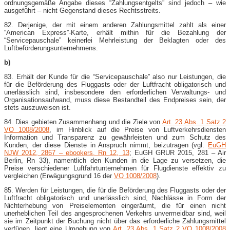
ordnungsgemäße Angabe dieses “Zahlungsentgelts” sind jedoch – wie
ausgeführt – nicht Gegenstand dieses Rechtsstreits.
82. Derjenige, der mit einem anderen Zahlungsmittel zahlt als einer
“American Express”-​Karte, erhält mithin für die Bezahlung der
“Servicepauschale” keinerlei Mehrleistung der Beklagten oder des
Luftbeförderungsunternehmens.
b)
83. Erhält der Kunde für die “Servicepauschale” also nur Leistungen, die
für die Beförderung des Fluggasts oder der Luftfracht obligatorisch und
unerlässlich sind, insbesondere den erforderlichen Verwaltungs- und
Organisationsaufwand, muss diese Bestandteil des Endpreises sein, der
stets auszuweisen ist.
84. Dies gebieten Zusammenhang und die Ziele von
Art. 23 Abs. 1 Satz 2
VO 1008/2008
, im Hinblick auf die Preise von Luftverkehrsdiensten
Information und Transparenz zu gewährleisten und zum Schutz des
Kunden, der diese Dienste in Anspruch nimmt, beizutragen (vgl.
EuGH
NJW 2012, 2867 – ebookers, Rn 12, 13
; EuGH GRUR 2015, 281 – Air
Berlin, Rn 33), namentlich den Kunden in die Lage zu versetzen, die
Preise verschiedener Luftfahrtunternehmen für Flugdienste effektiv zu
vergleichen (Erwägungsgrund 16 der
VO 1008/2008
).
85. Werden für Leistungen, die für die Beförderung des Fluggasts oder der
Luftfracht obligatorisch und unerlässlich sind, Nachlässe in Form der
Nichterhebung von Preiselementen eingeräumt, die für einen nicht
unerheblichen Teil des angesprochenen Verkehrs unvermeidbar sind, weil
sie im Zeitpunkt der Buchung nicht über das erforderliche Zahlungsmittel
verfügen, liegt eine Umgehung von
Art. 23 Abs. 1 Satz 2 VO 1008/2008