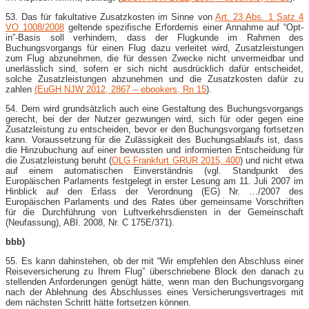
53. Das für fakultative Zusatzkosten im Sinne von
Art. 23 Abs. 1 Satz 4
VO 1008/2008
geltende spezifische Erfordernis einer Annahme auf “Opt-​
in”-​Basis soll verhindern, dass der Flugkunde im Rahmen des
Buchungsvorgangs für einen Flug dazu verleitet wird, Zusatzleistungen
zum Flug abzunehmen, die für dessen Zwecke nicht unvermeidbar und
unerlässlich sind, sofern er sich nicht ausdrücklich dafür entscheidet,
solche Zusatzleistungen abzunehmen und die Zusatzkosten dafür zu
zahlen
(EuGH NJW 2012, 2867 – ebookers, Rn 15
).
54. Dem wird grundsätzlich auch eine Gestaltung des Buchungsvorgangs
gerecht, bei der der Nutzer gezwungen wird, sich für oder gegen eine
Zusatzleistung zu entscheiden, bevor er den Buchungsvorgang fortsetzen
kann. Voraussetzung für die Zulässigkeit des Buchungsablaufs ist, dass
die Hinzubuchung auf einer bewussten und informierten Entscheidung für
die Zusatzleistung beruht (
OLG Frankfurt GRUR 2015, 400
) und nicht etwa
auf einem automatischen Einverständnis (vgl. Standpunkt des
Europäischen Parlaments festgelegt in erster Lesung am 11. Juli 2007 im
Hinblick auf den Erlass der Verordnung (EG) Nr. …/2007 des
Europäischen Parlaments und des Rates über gemeinsame Vorschriften
für die Durchführung von Luftverkehrsdiensten in der Gemeinschaft
(Neufassung), ABl. 2008, Nr. C 175E/371).
bbb)
55. Es kann dahinstehen, ob der mit “Wir empfehlen den Abschluss einer
Reiseversicherung zu Ihrem Flug” überschriebene Block den danach zu
stellenden Anforderungen genügt hätte, wenn man den Buchungsvorgang
nach der Ablehnung des Abschlusses eines Versicherungsvertrages mit
dem nächsten Schritt hätte fortsetzen können.