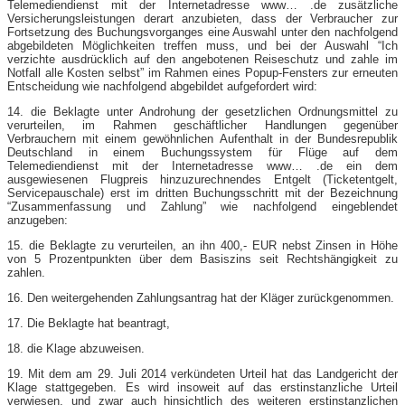
Telemediendienst mit der Internetadresse www… .de zusätzliche
Versicherungsleistungen derart anzubieten, dass der Verbraucher zur
Fortsetzung des Buchungsvorganges eine Auswahl unter den nachfolgend
abgebildeten Möglichkeiten treffen muss, und bei der Auswahl “Ich
verzichte ausdrücklich auf den angebotenen Reiseschutz und zahle im
Notfall alle Kosten selbst” im Rahmen eines Popup-​Fensters zur erneuten
Entscheidung wie nachfolgend abgebildet aufgefordert wird:
14. die Beklagte unter Androhung der gesetzlichen Ordnungsmittel zu
verurteilen, im Rahmen geschäftlicher Handlungen gegenüber
Verbrauchern mit einem gewöhnlichen Aufenthalt in der Bundesrepublik
Deutschland in einem Buchungssystem für Flüge auf dem
Telemediendienst mit der Internetadresse www… .de ein dem
ausgewiesenen Flugpreis hinzuzurechnendes Entgelt (Ticketentgelt,
Servicepauschale) erst im dritten Buchungsschritt mit der Bezeichnung
“Zusammenfassung und Zahlung” wie nachfolgend eingeblendet
anzugeben:
15. die Beklagte zu verurteilen, an ihn 400,- EUR nebst Zinsen in Höhe
von 5 Prozentpunkten über dem Basiszins seit Rechtshängigkeit zu
zahlen.
16. Den weitergehenden Zahlungsantrag hat der Kläger zurückgenommen.
17. Die Beklagte hat beantragt,
18. die Klage abzuweisen.
19. Mit dem am 29. Juli 2014 verkündeten Urteil hat das Landgericht der
Klage stattgegeben. Es wird insoweit auf das erstinstanzliche Urteil
verwiesen, und zwar auch hinsichtlich des weiteren erstinstanzlichen