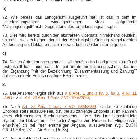
b)
72. Wie bereits das Landgericht ausgeführt hat, ist das in dem im
Unterlassungsantrag wiedergegebenen Block aufgeführte
“Zahlungsentgelt” nicht Gegenstand des Unterlassungsantrages.
73. Dies wird bereits durch den abstrakten Obersatz hinreichend deutlich,
so dass sich entgegen der in der Berufungsbegründung vorgebrachten
Auffassung der Beklagten auch insoweit keine Unklarheiten ergeben.
c)
74. Diesen Anforderungen genügt – wie bereits das Landgericht zutreffend
festgestellt hat – auch das Element “im dritten Buchungsschritt”, das mit
der Ergänzung “mit der Bezeichnung “Zusammenfassung und Zahlung””
auf die konkrete Verletzungsform Bezug nimmt.
2.
75. Der Anspruch ergibt sich aus
§ 8 Abs. 1 und 3 Nr. 3
,
§§ 3
,
4 Nr. 11
UWG
i.V.m.
Art. 23 Abs. 1 Satz 2 VO 1008/2008
.
76. Nach
Art. 23 Abs. 1 Satz 2 VO 1008/2008
ist der zu zahlende
Endpreis stets auszuweisen, d.h. der zu zahlende Endpreis ist im Rahmen
eines elektronischen Buchungssystems – wie das hier beanstandete
System der Beklagten – bei jeder Angabe von Preisen für Flugdienste,
einschließlich bei ihrer erstmaligen Angabe, auszuweisen (vgl. EuGH
GRUR 2015, 281 – Air Berlin, Rn 35).
77. Der zu zahlende Endpreis setzt sich nach dieser Vorschrift zusammen