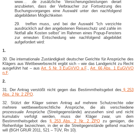
www… .de zusätzliche Versicherungsleistungen derart
anzubieten, dass der Verbraucher zur Fortsetzung des
Buchungsvorganges eine Auswahl unter den nachfolgend
abgebildeten Möglichkeiten
29. treffen muss, und bei der Auswahl “Ich verzichte
ausdrücklich auf den angebotenen Reiseschutz und zahle im
Notfall alle Kosten selbst” im Rahmen eines Popup-​Fensters
zur erneuten Entscheidung wie nachfolgend abgebildet
aufgefordert wird:
1.
30. Die internationale Zuständigkeit deutscher Gerichte für Ansprüche des
Klägers aus Wettbewerbsrecht ergibt sich – wie das Landgericht zu Recht
ausgeführt hat – aus
Art. 5 Nr. 3 EuGVVO a.F
.,
Art. 66 Abs. 1 EuGVVO
n.F
.
2.
31. Der Antrag verstößt nicht gegen das Bestimmtheitsgebot des
§ 253
Abs. 2 Nr. 2 ZPO
.
32. Stützt der Kläger seinen Antrag auf mehrere Schutzrechte oder
mehrere wettbewerbsrechtliche Ansprüche, die als verschiedene
prozessuale Ansprüche (Streitgegenstände) anzusehen sind und nicht
kumulativ verfolgt werden, muss der Kläger zwar, um dem
Bestimmtheitsgebot des
§ 253 Abs. 2 Nr. 2 ZPO
zu genügen, die
Reihenfolge bezeichnen, in der er die Streitgegenstände geltend machen
will (BGH GRUR 2011, 521 – TÜV, Rn 10).