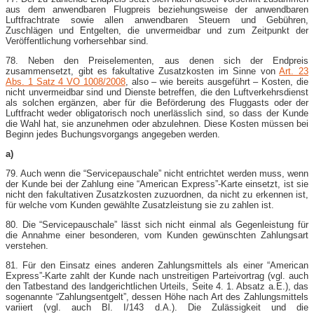
aus dem anwendbaren Flugpreis beziehungsweise der anwendbaren
Luftfrachtrate sowie allen anwendbaren Steuern und Gebühren,
Zuschlägen und Entgelten, die unvermeidbar und zum Zeitpunkt der
Veröffentlichung vorhersehbar sind.
78. Neben den Preiselementen, aus denen sich der Endpreis
zusammensetzt, gibt es fakultative Zusatzkosten im Sinne von
Art. 23
Abs. 1 Satz 4 VO 1008/2008
, also – wie bereits ausgeführt – Kosten, die
nicht unvermeidbar sind und Dienste betreffen, die den Luftverkehrsdienst
als solchen ergänzen, aber für die Beförderung des Fluggasts oder der
Luftfracht weder obligatorisch noch unerlässlich sind, so dass der Kunde
die Wahl hat, sie anzunehmen oder abzulehnen. Diese Kosten müssen bei
Beginn jedes Buchungsvorgangs angegeben werden.
a)
79. Auch wenn die “Servicepauschale” nicht entrichtet werden muss, wenn
der Kunde bei der Zahlung eine “American Express”-​Karte einsetzt, ist sie
nicht den fakultativen Zusatzkosten zuzuordnen, da nicht zu erkennen ist,
für welche vom Kunden gewählte Zusatzleistung sie zu zahlen ist.
80. Die “Servicepauschale” lässt sich nicht einmal als Gegenleistung für
die Annahme einer besonderen, vom Kunden gewünschten Zahlungsart
verstehen.
81. Für den Einsatz eines anderen Zahlungsmittels als einer “American
Express”-​Karte zahlt der Kunde nach unstreitigen Parteivortrag (vgl. auch
den Tatbestand des landgerichtlichen Urteils, Seite 4. 1. Absatz a.E.), das
sogenannte “Zahlungsentgelt”, dessen Höhe nach Art des Zahlungsmittels
variiert (vgl. auch Bl. I/143 d.A.). Die Zulässigkeit und die