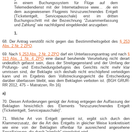
in einem Buchungssystem für Flüge auf dem
Telemediendienst mit der Internetadresse www… .de ein
dem ausgewiesenen Flugpreis hinzuzurechnendes Entgelt
(Ticketentgelt, Servicepauschale) erst im dritten
Buchungsschritt mit der Bezeichnung “Zusammenfassung
und Zahlung” wie nachfolgend eingeblendet anzugeben:
1.
68. Der Antrag verstößt nicht gegen das Bestimmtheitsgebot des
§ 253
Abs. 2 Nr. 2 ZPO
.
69. Nach
§ 253 Abs. 2 Nr. 2 ZPO
darf ein Unterlassungsantrag und nach
§
313 Abs. 1 Nr. 4 ZPO
eine darauf beruhende Verurteilung nicht derart
undeutlich gefasst sein, dass der Streitgegenstand und der Umfang der
Prüfungs- und Entscheidungsbefugnis des Gerichts nicht mehr klar
umrissen sind, der Beklagte sich deshalb nicht erschöpfend verteidigen
kann und im Ergebnis dem Vollstreckungsgericht die Entscheidung
darüber überlassen bleibt, was dem Beklagten verboten ist. (BGH GRUR-​
RR 2012, 475 – Matratzen, Rn 16)
a)
70. Diesen Anforderungen genügt der Antrag entgegen der Auffassung der
Beklagten hinsichtlich des Elements “hinzuzurechnendes Entgelt
(Ticketentgelt, Servicepauschale)”.
71. Welche Art von Entgelt gemeint ist, ergibt sich durch den
Klammerzusatz, der die Art des Entgelts in gleicher Weise konkretisiert
wie eine von der Beklagten offenbar für ausreichend angesehene
Spezifizierung, die durch “nämlich” eingeleitet wird.