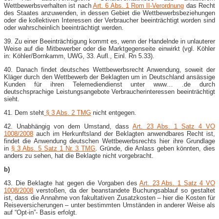
Wettbewerbsverhalten ist nach
Art. 6 Abs. 1 Rom II-​Verordnung
das Recht
des Staates anzuwenden, in dessen Gebiet die Wettbewerbsbeziehungen
oder die kollektiven Interessen der Verbraucher beeinträchtigt worden sind
oder wahrscheinlich beeinträchtigt werden.
39. Zu einer Beeinträchtigung kommt es, wenn der Handelnde in unlauterer
Weise auf die Mitbewerber oder die Marktgegenseite einwirkt (vgl. Köhler
in: Köhler/Bornkamm, UWG, 33. Aufl., Einl. Rn 5.33).
40. Danach findet deutsches Wettbewerbsrecht Anwendung, soweit der
Kläger durch den Wettbewerb der Beklagten um in Deutschland ansässige
Kunden für ihren Telemediendienst unter www… .de durch
deutschsprachige Leistungsangebote Verbraucherinteressen beeinträchtigt
sieht.
41. Dem steht
§ 3 Abs. 2 TMG
nicht entgegen.
42. Unabhängig von dem Umstand, dass
Art. 23 Abs. 1 Satz 4 VO
1008/2008
auch im Herkunftsland der Beklagten anwendbares Recht ist,
findet die Anwendung deutschen Wettbewerbsrechts hier ihre Grundlage
in
§ 3 Abs. 5 Satz 1 Nr. 3 TMG
. Gründe, die Anlass geben könnten, dies
anders zu sehen, hat die Beklagte nicht vorgebracht.
b)
43. Die Beklagte hat gegen die Vorgaben des
Art. 23 Abs. 1 Satz 4 VO
1008/2008
verstoßen, da der beanstandete Buchungsablauf so gestaltet
ist, dass die Annahme von fakultativen Zusatzkosten – hier die Kosten für
Reiseversicherungen – unter bestimmten Umständen in anderer Weise als
auf “Opt-​in”- Basis erfolgt.