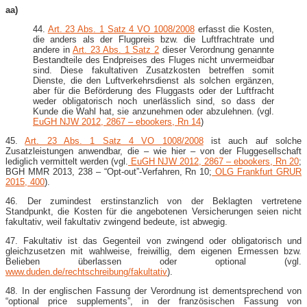
aa)
44.
Art. 23 Abs. 1 Satz 4 VO 1008/2008
erfasst die Kosten,
die anders als der Flugpreis bzw. die Luftfrachtrate und
andere in
Art. 23 Abs. 1 Satz 2
dieser Verordnung genannte
Bestandteile des Endpreises des Fluges nicht unvermeidbar
sind. Diese fakultativen Zusatzkosten betreffen somit
Dienste, die den Luftverkehrsdienst als solchen ergänzen,
aber für die Beförderung des Fluggasts oder der Luftfracht
weder obligatorisch noch unerlässlich sind, so dass der
Kunde die Wahl hat, sie anzunehmen oder abzulehnen. (vgl.
EuGH NJW 2012, 2867 – ebookers, Rn 14
)
45.
Art. 23 Abs. 1 Satz 4 VO 1008/2008
ist auch auf solche
Zusatzleistungen anwendbar, die – wie hier – von der Fluggesellschaft
lediglich vermittelt werden (vgl.
EuGH NJW 2012, 2867 – ebookers, Rn 20
;
BGH MMR 2013, 238 – “Opt-​out”-​Verfahren, Rn 10;
OLG Frankfurt GRUR
2015, 400
).
46. Der zumindest erstinstanzlich von der Beklagten vertretene
Standpunkt, die Kosten für die angebotenen Versicherungen seien nicht
fakultativ, weil fakultativ zwingend bedeute, ist abwegig.
47. Fakultativ ist das Gegenteil von zwingend oder obligatorisch und
gleichzusetzen mit wahlweise, freiwillig, dem eigenen Ermessen bzw.
Belieben überlassen oder optional (vgl.
www.duden.de/rechtschreibung/fakultativ
).
48. In der englischen Fassung der Verordnung ist dementsprechend von
“optional price supplements”, in der französischen Fassung von