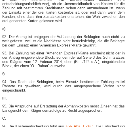
entscheidungserheblich war), ob die Unvermeidbarkeit von Kosten für die
Zahlung mit bestimmten Kreditkarten schon dann anzunehmen ist, wenn
der Einsatz einer der drei Karten kostenlos ist, oder erst dann, wenn dem
Kunden, ohne dass ihm Zusatzkosten entstehen, die Wahl zwischen den
drei genannten Karten gelassen wird.
e)
92. Der Antrag ist entgegen der Auffassung der Beklagten auch nicht zu
weit gefasst, weil er die Nachlässe nicht berücksichtigt, die die Beklagte
bei dem Einsatz einer “American Express”-​Karte gewährt.
93. Bei Zahlung mit einer “American Express”-​Karte erscheint nicht der in
den Antrag eingeblendete Block, sondern der auf Seite 3 des Schriftsatzes
des Klägers vom 12. Februar 2014, oben (Bl. I/124 d.A.), eingeblendete
Block, der einen “O.. Rabatt” ausweist.
f)
94. Das Recht der Beklagten, beim Einsatz bestimmter Zahlungsmittel
Rabatte zu gewähren, wird durch das ausgesprochene Verbot nicht
eingeschränkt.
III.
95. Die Ansprüche auf Erstattung der Abmahnkosten nebst Zinsen hat das
Landgericht dem Kläger demzufolge zu Recht zugesprochen.
C.
96. Die Kostenentscheidung folgt aus
§ 97 Abs. 1 ZPO
. Die Entscheidung