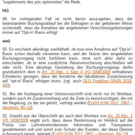
“suppléments des prix optionneles” die Rede.
bb)
49. Im vorliegenden Fall ist nicht davon auszugehen, dass der
beanstandete Buchungsablauf bei der Beklagten in der gebotenen Weise
sicherstellt, dass die Annahme der angebotenen Versicherungsleistungen
immer auf “Opt-​in”-​Basis erfolgt.
aaa)
50. Es erscheint allerdings zweifelhaft, ob man eine Annahme auf “Opt-​in”-​
Basis schon deshalb verneinen kann, weil der Nutzer den eingeleiteten
Buchungsvorgang nicht fortführen kann, ohne sich aktiv dafür zu
entscheiden, ob er eine zusätzliche Reiseversicherung abschließen will
oder nicht. Eine derartige Gestaltung des Buchungsvorgangs dürfte
grundsätzlich dem in
Art. 23 Abs. 1 Satz 4 VO 1008/2008
enthaltenen
Erfordernis genügen, dass die Annahme der fakultativen Zusatzleistung
auf “opt-​in”-​Basis” erfolgen muss. (vgl. auch
OLG Frankfurt GRUR 2015,
400
).
51. Bei der Auslegung einer Unionsvorschrift sind nicht nur ihr Wortlaut,
sondern auch ihr Zusammenhang und die Ziele zu berücksichtigen, die mit
der Regelung, zu der sie gehört, verfolgt werden (
EuGH NJW 2012, 2867 –
ebookers, Rn 12
).
52. Sowohl aus der Überschrift als auch dem Wortlaut von
Art. 23 Abs. 1
VO 1008/2008
ergibt sich, dass diese Bestimmung im Hinblick auf die
Preise von Luftverkehrsdiensten Information und Transparenz
gewährleisten soll und somit zum Schutz des Kunden, der diese Dienste
in Anspruch nimmt, beiträgt (
EuGH NJW 2012, 2867 – ebookers, Rn 13
).