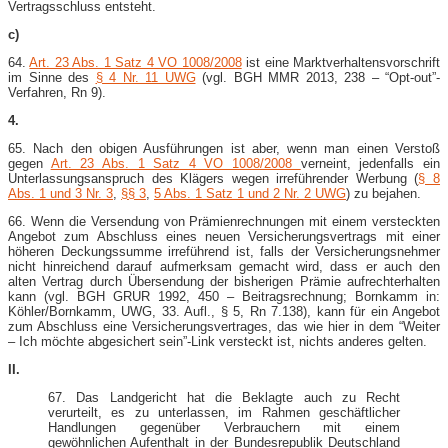
Vertragsschluss entsteht.
c)
64.
Art. 23 Abs. 1 Satz 4 VO 1008/2008
ist eine Marktverhaltensvorschrift
im Sinne des
§ 4 Nr. 11 UWG
(vgl. BGH MMR 2013, 238 – “Opt-​out”-​
Verfahren, Rn 9).
4.
65. Nach den obigen Ausführungen ist aber, wenn man einen Verstoß
gegen
Art. 23 Abs. 1 Satz 4 VO 1008/2008
verneint, jedenfalls ein
Unterlassungsanspruch des Klägers wegen irreführender Werbung (
§ 8
Abs. 1 und 3 Nr. 3
,
§§ 3
,
5 Abs. 1 Satz 1 und 2 Nr. 2 UWG
) zu bejahen.
66. Wenn die Versendung von Prämienrechnungen mit einem versteckten
Angebot zum Abschluss eines neuen Versicherungsvertrags mit einer
höheren Deckungssumme irreführend ist, falls der Versicherungsnehmer
nicht hinreichend darauf aufmerksam gemacht wird, dass er auch den
alten Vertrag durch Übersendung der bisherigen Prämie aufrechterhalten
kann (vgl. BGH GRUR 1992, 450 – Beitragsrechnung; Bornkamm in:
Köhler/Bornkamm, UWG, 33. Aufl., § 5, Rn 7.138), kann für ein Angebot
zum Abschluss eine Versicherungsvertrages, das wie hier in dem “Weiter
– Ich möchte abgesichert sein”-​Link versteckt ist, nichts anderes gelten.
II.
67. Das Landgericht hat die Beklagte auch zu Recht
verurteilt, es zu unterlassen, im Rahmen geschäftlicher
Handlungen gegenüber Verbrauchern mit einem
gewöhnlichen Aufenthalt in der Bundesrepublik Deutschland