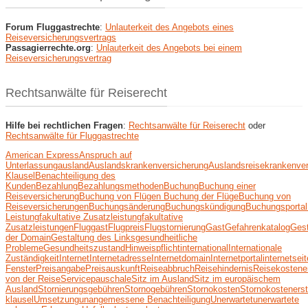
Forum Fluggastrechte
:
Unlauterkeit des Angebots eines
Reiseversicherungsvertrags
Passagierrechte.org
:
Unlauterkeit des Angebots bei einem
Reiseversicherungsvertrag
Rechtsanwälte für Reiserecht
Hilfe bei rechtlichen Fragen
:
Rechtsanwälte für Reiserecht
oder
Rechtsanwälte für Fluggastrechte
American Express
Anspruch auf
Unterlassung
ausland
Auslandskrankenversicherung
Auslandsreisekrankenve
Klausel
Benachteiligung des
Kunden
Bezahlung
Bezahlungsmethoden
Buchung
Buchung einer
Reiseversicherung
Buchung von Flügen Buchung der Flüge
Buchung von
Reiseversicherungen
Buchungsänderung
Buchungskündigung
Buchungsportal
Leistung
fakultative Zusatzleistung
fakultative
Zusatzleistungen
Fluggast
Flugpreis
Flugstornierung
Gast
Gefahrenkatalog
Gest
der Domain
Gestaltung des Links
gesundheitliche
Probleme
Gesundheitszustand
Hinweispflicht
international
Internationale
Zuständigkeit
Internet
Internetadresse
Internetdomain
Internetportal
internetseit
Fenster
Preisangabe
Preisauskunft
Reiseabbruch
Reisehindernis
Reisekostene
von der Reise
Servicepauschale
Sitz im Ausland
Sitz im europäischem
Ausland
Stornierungsgebühren
Stornogebühren
Stornokosten
Stornokostenerst
klausel
Umsetzung
unangemessene Benachteiligung
Unerwartet
unerwartete