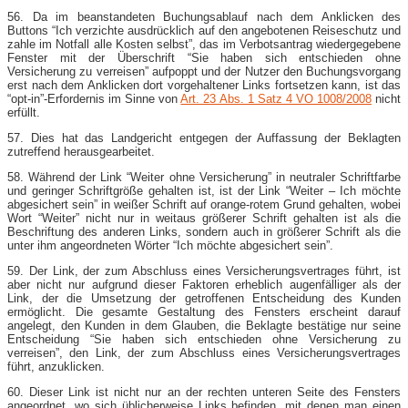
56. Da im beanstandeten Buchungsablauf nach dem Anklicken des
Buttons “Ich verzichte ausdrücklich auf den angebotenen Reiseschutz und
zahle im Notfall alle Kosten selbst”, das im Verbotsantrag wiedergegebene
Fenster mit der Überschrift “Sie haben sich entschieden ohne
Versicherung zu verreisen” aufpoppt und der Nutzer den Buchungsvorgang
erst nach dem Anklicken dort vorgehaltener Links fortsetzen kann, ist das
“opt-​in”-​Erfordernis im Sinne von
Art. 23 Abs. 1 Satz 4 VO 1008/2008
nicht
erfüllt.
57. Dies hat das Landgericht entgegen der Auffassung der Beklagten
zutreffend herausgearbeitet.
58. Während der Link “Weiter ohne Versicherung” in neutraler Schriftfarbe
und geringer Schriftgröße gehalten ist, ist der Link “Weiter – Ich möchte
abgesichert sein” in weißer Schrift auf orange-​rotem Grund gehalten, wobei
Wort “Weiter” nicht nur in weitaus größerer Schrift gehalten ist als die
Beschriftung des anderen Links, sondern auch in größerer Schrift als die
unter ihm angeordneten Wörter “Ich möchte abgesichert sein”.
59. Der Link, der zum Abschluss eines Versicherungsvertrages führt, ist
aber nicht nur aufgrund dieser Faktoren erheblich augenfälliger als der
Link, der die Umsetzung der getroffenen Entscheidung des Kunden
ermöglicht. Die gesamte Gestaltung des Fensters erscheint darauf
angelegt, den Kunden in dem Glauben, die Beklagte bestätige nur seine
Entscheidung “Sie haben sich entschieden ohne Versicherung zu
verreisen”, den Link, der zum Abschluss eines Versicherungsvertrages
führt, anzuklicken.
60. Dieser Link ist nicht nur an der rechten unteren Seite des Fensters
angeordnet, wo sich üblicherweise Links befinden, mit denen man einen