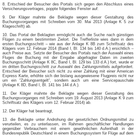
8. Entschied der Besucher des Portals sich gegen den Abschluss eines
Versicherungsvertrages, poppte folgendes Fenster auf:
9. Der Kläger mahnte die Beklagte wegen dieser Gestaltung des
Buchungsvorganges mit Schreiben vom 30. Mai 2013 (Anlage K 5 zur
Klageschrift) ab.
10. Das Portal der Beklagten ermöglicht auch die Suche nach günstigen
Flügen zu einem bestimmten Zielort. Die Trefferliste wies dann in dem
ersten Buchungsschritt – wie aus der Anlage K 8B zum Schriftsatz des
Klägers vom 12. Februar 2014 (Band I, Bl. 134 bis 140 d.A.) ersichtlich –
auch Preise aus. Setzte der Besucher des Portals nach der Auswahl eines
Fluges die Buchung mit der Eingabe abgefragter Daten im zweiten
Buchungsschritt (Anlage K 8C, Band I, Bl. 129 bis 133 d.A.) fort, wurde er
im dritten Buchungsschritt zur Auswahl des Zahlungsmittels aufgefordert.
Entschied der Besucher sich nicht zu einer Zahlung mit einer American
Express Karte, erhöhte sich der bislang ausgewiesene Flugpreis nicht nur
um ein “Zahlungsentgelt”, sondern auch um eine Servicepauschale
(Anlage K 8D, Band I, Bl. 141 bis 144 d.A.).
11. Der Kläger mahnte die Beklagte wegen dieser Gestaltung des
Buchungsvorganges mit Schreiben vom 19. August 2013 (Anlage K 9 zum
Schriftsatz des Klägers vom 12. Februar 2014) ab.
12. Der Kläger hat beantragt,
13. die Beklagte unter Androhung der gesetzlichen Ordnungsmittel zu
verurteilen, es zu unterlassen, im Rahmen geschäftlicher Handlungen
gegenüber Verbrauchern mit einem gewöhnlichen Aufenthalt in der
Bundesrepublik Deutschland in einem Buchungssystem für Flüge auf dem