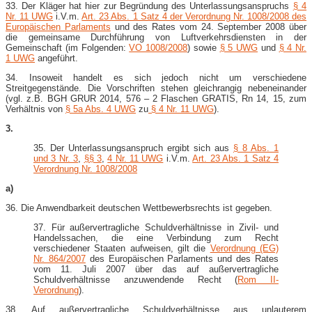
33. Der Kläger hat hier zur Begründung des Unterlassungsanspruchs
§ 4
Nr. 11 UWG
i.V.m.
Art. 23 Abs. 1 Satz 4 der Verordnung Nr. 1008/2008 des
Europäischen Parlaments
und des Rates vom 24. September 2008 über
die gemeinsame Durchführung von Luftverkehrsdiensten in der
Gemeinschaft (im Folgenden:
VO 1008/2008
) sowie
§ 5 UWG
und
§ 4 Nr.
1 UWG
angeführt.
34. Insoweit handelt es sich jedoch nicht um verschiedene
Streitgegenstände. Die Vorschriften stehen gleichrangig nebeneinander
(vgl. z.B. BGH GRUR 2014, 576 – 2 Flaschen GRATIS, Rn 14, 15, zum
Verhältnis von
§ 5a Abs. 4 UWG
zu
§ 4 Nr. 11 UWG
).
3.
35. Der Unterlassungsanspruch ergibt sich aus
§ 8 Abs. 1
und 3 Nr. 3
,
§§ 3
,
4 Nr. 11 UWG
i.V.m.
Art. 23 Abs. 1 Satz 4
Verordnung Nr. 1008/2008
a)
36. Die Anwendbarkeit deutschen Wettbewerbsrechts ist gegeben.
37. Für außervertragliche Schuldverhältnisse in Zivil- und
Handelssachen, die eine Verbindung zum Recht
verschiedener Staaten aufweisen, gilt die
Verordnung (EG)
Nr. 864/2007
des Europäischen Parlaments und des Rates
vom 11. Juli 2007 über das auf außervertragliche
Schuldverhältnisse anzuwendende Recht (
Rom II-​
Verordnung
).
38. Auf außervertragliche Schuldverhältnisse aus unlauterem