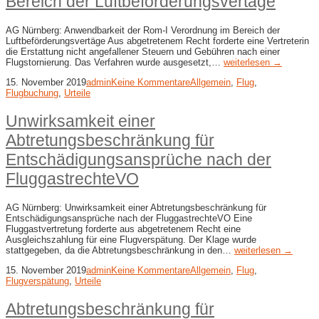
Bereich der Luftbeförderungsvertäge
AG Nürnberg: Anwendbarkeit der Rom-I Verordnung im Bereich der
Luftbeförderungsvertäge Aus abgetretenem Recht forderte eine Vertreterin
die Erstattung nicht angefallener Steuern und Gebühren nach einer
Flugstornierung. Das Verfahren wurde ausgesetzt,…
weiterlesen →
15. November 2019
admin
Keine Kommentare
Allgemein
,
Flug
,
Flugbuchung
,
Urteile
Unwirksamkeit einer
Abtretungsbeschränkung für
Entschädigungsansprüche nach der
FluggastrechteVO
AG Nürnberg: Unwirksamkeit einer Abtretungsbeschränkung für
Entschädigungsansprüche nach der FluggastrechteVO Eine
Fluggastvertretung forderte aus abgetretenem Recht eine
Ausgleichszahlung für eine Flugverspätung. Der Klage wurde
stattgegeben, da die Abtretungsbeschränkung in den…
weiterlesen →
15. November 2019
admin
Keine Kommentare
Allgemein
,
Flug
,
Flugverspätung
,
Urteile
Abtretungsbeschränkung für