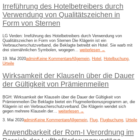
Irreführung des Hotelbetreibers durch
Verwendung von Qualitätszeichen in
Form von Sternen
LG Verden: Irreführung des Hotelbetreibers durch Verwendung von
Qualitätszeichen in Form von Sternen Die Klägerin ist ein
Verbraucherschutzverband, die Beklagte betreibt ein Hotel. Sie warb mit
drei sternähnlichen Symbolen, wogegen…
weiterlesen →
19. Mai 2020
admin
Keine Kommentare
Allgemein
,
Hotel
,
Hotelbuchung
,
Urteile
Wirksamkeit der Klauseln über die Dauer
der Gültigkeit von Prämienmeilen
BGH: Wirksamkeit der Klauseln über die Dauer der Gültigkeit von
Prämienmeilen Die Beklagte bietet ein Flugmeilenbonusprogramm an, die
Klägerin ist ein Verbraucherschutzverband. Die Klägerin wendet sich
gegen mehrere Klauseln der…
weiterlesen →
3. Mai 2020
admin
Keine Kommentare
Allgemein
,
Flug
,
Flugbuchung
,
Urteile
Anwendbarkeit der Rom-I Verordnung im