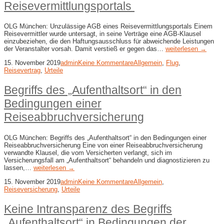
Reisevermittlungsportals
OLG München: Unzulässige AGB eines Reisevermittlungsportals Einem
Reisevermittler wurde untersagt, in seine Verträge eine AGB-Klausel
einzubeziehen, die den Haftungsausschluss für abweichende Leistungen
der Veranstalter vorsah. Damit verstieß er gegen das…
weiterlesen →
15. November 2019
admin
Keine Kommentare
Allgemein
,
Flug
,
Reisevertrag
,
Urteile
Begriffs des „Aufenthaltsort“ in den
Bedingungen einer
Reiseabbruchversicherung
OLG München: Begriffs des „Aufenthaltsort“ in den Bedingungen einer
Reiseabbruchversicherung Eine von einer Reiseabbruchversicherung
verwandte Klausel, die vom Versicherten verlangt, sich im
Versicherungsfall am „Aufenthaltsort“ behandeln und diagnostizieren zu
lassen,…
weiterlesen →
15. November 2019
admin
Keine Kommentare
Allgemein
,
Reiseversicherung
,
Urteile
Keine Intransparenz des Begriffs
„Aufenthaltsort“ in Bedingungen der