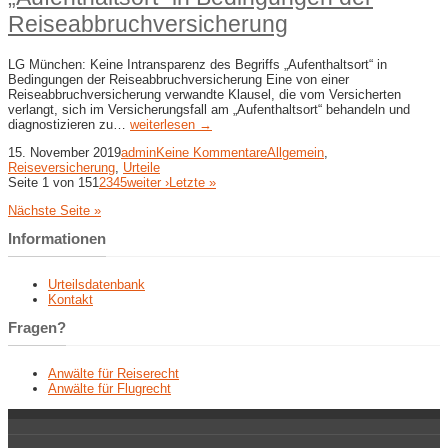
Reiseabbruchversicherung
LG München: Keine Intransparenz des Begriffs „Aufenthaltsort“ in
Bedingungen der Reiseabbruchversicherung Eine von einer
Reiseabbruchversicherung verwandte Klausel, die vom Versicherten
verlangt, sich im Versicherungsfall am „Aufenthaltsort“ behandeln und
diagnostizieren zu…
weiterlesen →
15. November 2019
admin
Keine Kommentare
Allgemein
,
Reiseversicherung
,
Urteile
Seite 1 von 15
1
2
3
4
5
weiter ›
Letzte »
Nächste Seite »
Informationen
Urteilsdatenbank
Kontakt
Fragen?
Anwälte für Reiserecht
Anwälte für Flugrecht