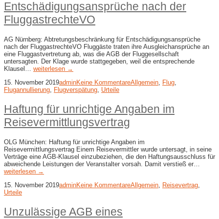
Entschädigungsansprüche nach der
FluggastrechteVO
AG Nürnberg: Abtretungsbeschränkung für Entschädigungsansprüche
nach der FluggastrechteVO Fluggäste traten ihre Ausgleichansprüche an
eine Fluggastvertretung ab, was die AGB der Fluggesellschaft
untersagten. Der Klage wurde stattgegeben, weil die entsprechende
Klausel…
weiterlesen →
15. November 2019
admin
Keine Kommentare
Allgemein
,
Flug
,
Flugannullierung
,
Flugverspätung
,
Urteile
Haftung für unrichtige Angaben im
Reisevermittlungsvertrag
OLG München: Haftung für unrichtige Angaben im
Reisevermittlungsvertrag Einem Reisevermittler wurde untersagt, in seine
Verträge eine AGB-Klausel einzubeziehen, die den Haftungsausschluss für
abweichende Leistungen der Veranstalter vorsah. Damit verstieß er…
weiterlesen →
15. November 2019
admin
Keine Kommentare
Allgemein
,
Reisevertrag
,
Urteile
Unzulässige AGB eines