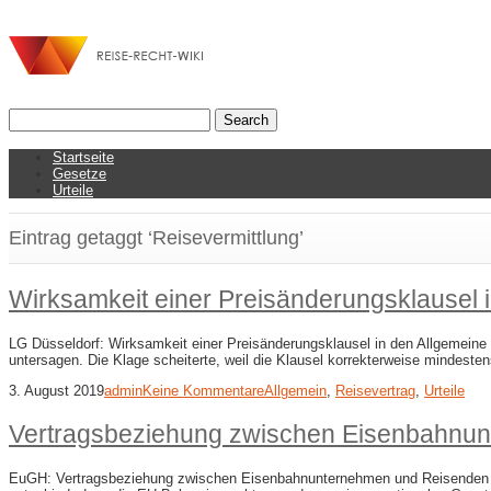
Startseite
Gesetze
Urteile
Eintrag getaggt ‘Reisevermittlung’
Wirksamkeit einer Preisänderungsklausel 
LG Düsseldorf: Wirksamkeit einer Preisänderungsklausel in den Allgemeine
untersagen. Die Klage scheiterte, weil die Klausel korrekterweise mindest
3. August 2019
admin
Keine Kommentare
Allgemein
,
Reisevertrag
,
Urteile
Vertragsbeziehung zwischen Eisenbahnu
EuGH: Vertragsbeziehung zwischen Eisenbahnunternehmen und Reisenden ohn