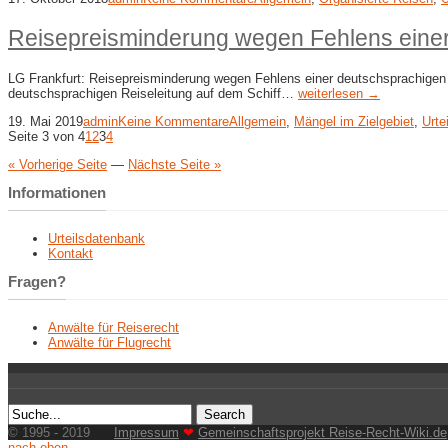
Reisepreisminderung wegen Fehlens einer
LG Frankfurt: Reisepreisminderung wegen Fehlens einer deutschsprachigen R
deutschsprachigen Reiseleitung auf dem Schiff…
weiterlesen →
19. Mai 2019
admin
Keine Kommentare
Allgemein
,
Mängel im Zielgebiet
,
Urte
Seite 3 von 4
1
2
3
4
« Vorherige Seite
—
Nächste Seite »
Informationen
Urteilsdatenbank
Kontakt
Fragen?
Anwälte für Reiserecht
Anwälte für Flugrecht
© 1995 - 2019
Impressum
❤
Gemeinschaftsprojekt Reise-Recht-Wiki.de
nach oben