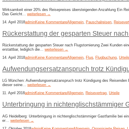
Wirksamkeit einer 20% des Reisepreises übersteigenden Anzahlung Ein Reise
Das Gericht…
weiterlesen →
14. April 2018
admin
Keine Kommentare
Allgemein
,
Pauschalreisen
,
Reisever
Rückerstattung der gesparten Steuer nach
Rückerstattung der gesparten Steuer nach Flugstornierung Zwei Kunden eine
erstattbar, lediglich die…
weiterlesen →
14. April 2018
admin
Keine Kommentare
Allgemein
,
Flug
,
Flugbuchung
,
Urteil
Aufwendungsersatzanspruch trotz Kündig
LG München: Aufwendungsersatzanspruch trotz Kündigung des Reisenden Ein
dieser seine…
weiterlesen →
11. April 2018
admin
Keine Kommentare
Allgemein
,
Reisevertrag
,
Urteile
Unterbringung in nichtenglischstämmiger G
AG Heidelberg: Unterbringung in nichtenglischstämmiger Gastfamilie bei ein
er…
weiterlesen →
17. Oktober 2018
admin
Keine Kommentare
Allgemein
,
Organisierte Reisen
,
U