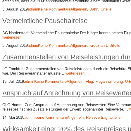
entschied, dass die EU-Bahnreiserechteverordnung einem nationalen Ges
3. August 2019
admin
Keine Kommentare
Allgemein
,
Bahn
,
Urteile
Vermeintliche Pauschalreise
AG Norderstedt: Vermeintliche Pauschalreise Der Kläger konnte seinen Flug
weiterlesen →
3. August 2019
admin
Keine Kommentare
Allgemein
,
Kreuzfahrt
,
Urteile
Zusammenstellen von Reiseleistungen dur
LG Frankfurt: Zusammenstellen von Reiseleistungen durch ein Reisebüro Ei
war. Der Reiseveranstalter musste…
weiterlesen →
19. Juli 2019
admin
Keine Kommentare
Allgemein
,
Flug
,
Flugannullierung
,
Urt
Anspruch auf Anrechnung von Reisewerte
OLG Hamm: Zum Anspruch auf Anrechnung von Reisewerten Eine Verbraucheri
reisespezifischen Zusatzleistungen der Erwerb sogenannter Reisewerte.…
14. Mai 2018
admin
Keine Kommentare
Allgemein
,
Reisevertrag
,
Urteile
Wirksamkeit einer 20% des Reisepreises 