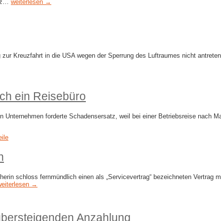
etz…
weiterlesen →
 zur Kreuzfahrt in die USA wegen der Sperrung des Luftraumes nicht antreten
ch ein Reisebüro
n Unternehmen forderte Schadensersatz, weil bei einer Betriebsreise nach M
eile
n
n schloss fernmündlich einen als „Servicevertrag“ bezeichneten Vertrag mit
weiterlesen →
übersteigenden Anzahlung