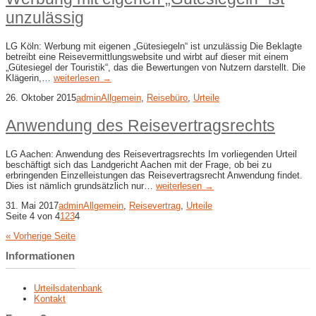
unzulässig
LG Köln: Werbung mit eigenen „Gütesiegeln“ ist unzulässig Die Beklagte
betreibt eine Reisevermittlungswebsite und wirbt auf dieser mit einem
„Gütesiegel der Touristik“, das die Bewertungen von Nutzern darstellt. Die
Klägerin,…
weiterlesen →
26. Oktober 2015
admin
Allgemein
,
Reisebüro
,
Urteile
Anwendung des Reisevertragsrechts
LG Aachen: Anwendung des Reisevertragsrechts Im vorliegenden Urteil
beschäftigt sich das Landgericht Aachen mit der Frage, ob bei zu
erbringenden Einzelleistungen das Reisevertragsrecht Anwendung findet.
Dies ist nämlich grundsätzlich nur…
weiterlesen →
31. Mai 2017
admin
Allgemein
,
Reisevertrag
,
Urteile
Seite 4 von 4
1
2
3
4
« Vorherige Seite
Informationen
Urteilsdatenbank
Kontakt