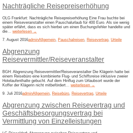
Nachträgliche Reisepreiserhöhung
OLG Frankfurt: Nachträgliche Reisepreiserhöhung Eine Frau buchte bei
einem Reiseveranstalter einen Pauschalurlaub für 400 Euro. Als sie wenig
später erfährt, dass es sich hierbei um einen Buchungsfehler handelte und
die…
weiterlesen →
7. August 2016
admin
Allgemein
,
Pauschalreisen
,
Reisevertrag
,
Urteile
Abgrenzung
Reisevermittler/Reiseveranstalter
BGH: Abgrenzung Reisevermittler/Reiseveranstalter Die Klägerin hatte bei
einem Reisebüro eine kombinierte Flug- und Schiffsreise inklusive zweier
Hotelaufenthalte gebucht. Auf dem Hinflug zum Urlaubsort wurde der
Koffer der Klägerin nicht mitbefördert…
weiterlesen →
9. Juli 2016
admin
Allgemein
,
Reisebüro
,
Reisevertrag
,
Urteile
Abgrenzung zwischen Reisevertrag und
Geschäftsbesorgungsvertrag bei
Vermittlung von Einzelleistungen