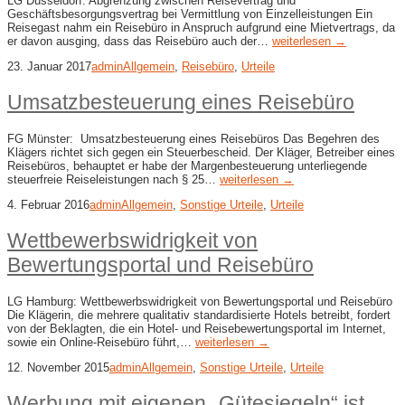
LG Düsseldorf: Abgrenzung zwischen Reisevertrag und
Geschäftsbesorgungsvertrag bei Vermittlung von Einzelleistungen Ein
Reisegast nahm ein Reisebüro in Anspruch aufgrund eine Mietvertrags, da
er davon ausging, dass das Reisebüro auch der…
weiterlesen →
23. Januar 2017
admin
Allgemein
,
Reisebüro
,
Urteile
Umsatzbesteuerung eines Reisebüro
FG Münster: Umsatzbesteuerung eines Reisebüros Das Begehren des
Klägers richtet sich gegen ein Steuerbescheid. Der Kläger, Betreiber eines
Reisebüros, behauptet er habe der Margenbesteuerung unterliegende
steuerfreie Reiseleistungen nach § 25…
weiterlesen →
4. Februar 2016
admin
Allgemein
,
Sonstige Urteile
,
Urteile
Wettbewerbswidrigkeit von
Bewertungsportal und Reisebüro
LG Hamburg: Wettbewerbswidrigkeit von Bewertungsportal und Reisebüro
Die Klägerin, die mehrere qualitativ standardisierte Hotels betreibt, fordert
von der Beklagten, die ein Hotel- und Reisebewertungsportal im Internet,
sowie ein Online-Reisebüro führt,…
weiterlesen →
12. November 2015
admin
Allgemein
,
Sonstige Urteile
,
Urteile
Werbung mit eigenen „Gütesiegeln“ ist