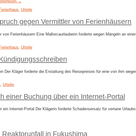
eiterlesen →
Ferienhaus
,
Urteile
ruch gegen Vermittler von Ferienhäusern
 von Ferienhäusern Eine Mallorcaurlauberin forderte wegen Mängeln an einer 
Ferienhaus
,
Urteile
m Kündigungsschreiben
Der Kläger forderte die Erstattung des Reisepreises für eine von ihm wegen
t
,
Urteile
 einer Buchung über ein Internet-​Portal
in Internet-​Portal Die Klägerin forderte Schadensersatz für vertane Urlaubsf
 Reaktorunfall in Fukushima