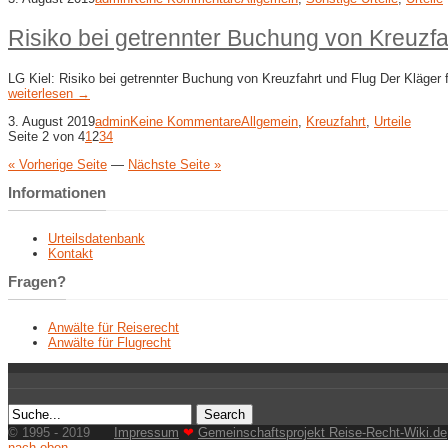
Risiko bei getrennter Buchung von Kreuzfa
LG Kiel: Risiko bei getrennter Buchung von Kreuzfahrt und Flug Der Kläger f
weiterlesen →
3. August 2019
admin
Keine Kommentare
Allgemein
,
Kreuzfahrt
,
Urteile
Seite 2 von 4
1
2
3
4
« Vorherige Seite
—
Nächste Seite »
Informationen
Urteilsdatenbank
Kontakt
Fragen?
Anwälte für Reiserecht
Anwälte für Flugrecht
© 1995 - 2019
Impressum
❤
Gemeinschaftsprojekt Reise-Recht-Wiki.de
nach oben