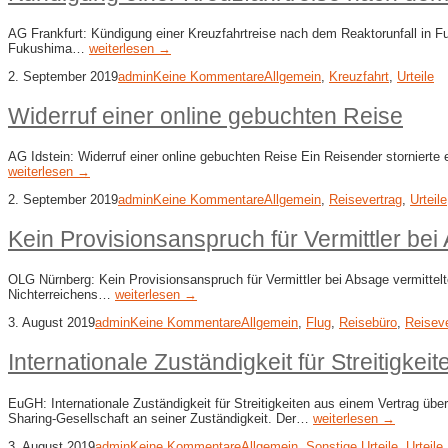
AG Frankfurt: Kündigung einer Kreuzfahrtreise nach dem Reaktorunfall in Fu
Fukushima…
weiterlesen →
2. September 2019
admin
Keine Kommentare
Allgemein
,
Kreuzfahrt
,
Urteile
Widerruf einer online gebuchten Reise
AG Idstein: Widerruf einer online gebuchten Reise Ein Reisender stornierte 
weiterlesen →
2. September 2019
admin
Keine Kommentare
Allgemein
,
Reisevertrag
,
Urteile
Kein Provisionsanspruch für Vermittler bei
OLG Nürnberg: Kein Provisionsanspruch für Vermittler bei Absage vermittelt
Nichterreichens…
weiterlesen →
3. August 2019
admin
Keine Kommentare
Allgemein
,
Flug
,
Reisebüro
,
Reiseve
Internationale Zuständigkeit für Streitigke
EuGH: Internationale Zuständigkeit für Streitigkeiten aus einem Vertrag ü
Sharing-Gesellschaft an seiner Zuständigkeit. Der…
weiterlesen →
3. August 2019
admin
Keine Kommentare
Allgemein
,
Sonstige Urteile
,
Urteile