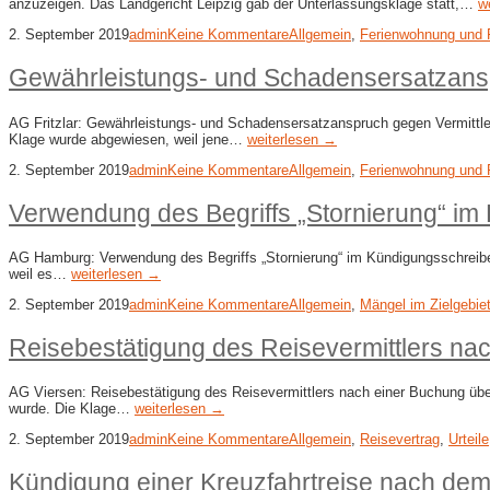
anzuzeigen. Das Landgericht Leipzig gab der Unterlassungsklage statt,…
w
2. September 2019
admin
Keine Kommentare
Allgemein
,
Ferienwohnung und 
Gewährleistungs- und Schadensersatzansp
AG Fritzlar: Gewährleistungs- und Schadensersatzanspruch gegen Vermittler
Klage wurde abgewiesen, weil jene…
weiterlesen →
2. September 2019
admin
Keine Kommentare
Allgemein
,
Ferienwohnung und 
Verwendung des Begriffs „Stornierung“ i
AG Hamburg: Verwendung des Begriffs „Stornierung“ im Kündigungsschreiben 
weil es…
weiterlesen →
2. September 2019
admin
Keine Kommentare
Allgemein
,
Mängel im Zielgebie
Reisebestätigung des Reisevermittlers nach
AG Viersen: Reisebestätigung des Reisevermittlers nach einer Buchung über e
wurde. Die Klage…
weiterlesen →
2. September 2019
admin
Keine Kommentare
Allgemein
,
Reisevertrag
,
Urteile
Kündigung einer Kreuzfahrtreise nach dem