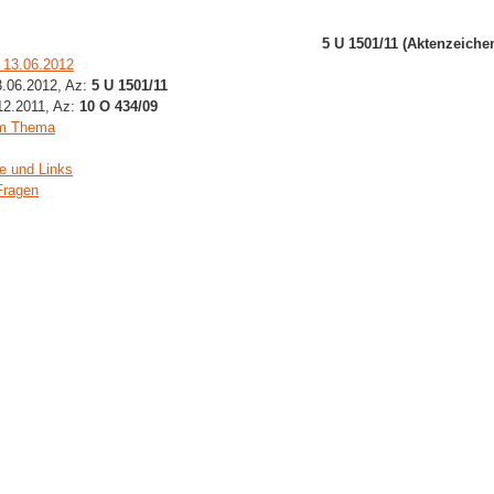
5 U 1501/11 (Aktenzeiche
 13.06.2012
3.06.2012, Az:
5 U 1501/11
.12.2011, Az:
10 O 434/09
um Thema
e und Links
Fragen