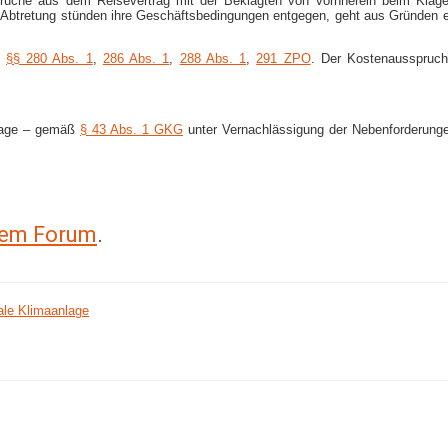
prüche aus dem Reisevertrag mit der Beklagten von vornherein beim Kläge
r Abtretung stünden ihre Geschäftsbedingungen entgegen, geht aus Gründen
s
§§ 280 Abs. 1
,
286 Abs. 1
,
288 Abs. 1
,
291 ZPO
. Der Kostenausspruc
(Klage – gemäß
§ 43 Abs. 1 GKG
unter Vernachlässigung der Nebenforderunge
erem Forum
.
ale Klimaanlage