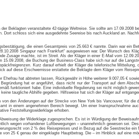
on der Beklagten veranstaltete 42-​tägige Weltreise. Sie sollte am 17.09.200
n. Dort schloss sich eine ausgedehnte Seereise bis nach Auckland an. Nachf
estätigung, die einen Gesamtpreis von 25.663 € nannte. Darin war ein Betra
28.10.2008 Singapur nach Frankfurt“ ausgewiesen war. Der Wunsch des Kläg
e Zusage machte, ist im Streit. Als der Kläger in einer E-​Mail vom 12.09.2
m 15.09.2008, die Buchung der Business-​Class habe sich nur auf die Langstr
Gepäckfreigrenzen. Kurz darauf erhielt der Kläger die telefonische Mitteilun
lick auf diese Erschwernisse erstattete die Beklagte dem Kläger vom Reisepr
ner Ehefrau hat abtreten lassen, Rückgewähr in Höhe weiterer 9.007,05 € sowie 
ur Begründung hat er angeführt, dass nicht nur der Transport auf dem Absc
gemäß funktioniert habe. Eine individuelle Regulierung sei nicht möglich ge
ine taugliche Abhilfe gegeben. Hilfsweise hat sich der Kläger auf entgang
en von den Änderungen auf der Strecke von New York bis Vancouver, für die 
esamt in einem angenehmen Bereich bewegt. Um einer Inanspruchnahme auch 
ative Feststellungswiderklage erhoben.
 Abweisung der Widerklage zugesprochen. Es ist in Würdigung der Beweisaufn
mentlich wegen vorhandener Luftbewegungen – unannehmlich gewesen sei. Des
rungsrecht von 2 % des Reisepreises und in Bezug auf die Seestrecke ein Mi
le von 25 € genau der eingeklagte Hauptbetrag. Die – im Hinblick auf eine mö