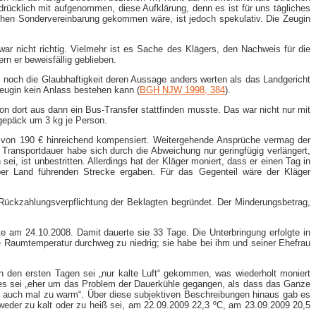
drücklich mit aufgenommen, diese Aufklärung, denn es ist für uns tägliches
olchen Sondervereinbarung gekommen wäre, ist jedoch spekulativ. Die Zeugin
ar nicht richtig. Vielmehr ist es Sache des Klägers, den Nachweis für die
rn er beweisfällig geblieben.
W. noch die Glaubhaftigkeit deren Aussage anders werten als das Landgericht
Zeugin kein Anlass bestehen kann (
BGH NJW 1998, 384
).
on dort aus dann ein Bus-​Transfer stattfinden musste. Das war nicht nur mit
tgepäck um 3 kg je Person.
ng von 190 € hinreichend kompensiert. Weitergehende Ansprüche vermag der
ransportdauer habe sich durch die Abweichung nur geringfügig verlängert,
i, ist unbestritten. Allerdings hat der Kläger moniert, dass er einen Tag in
ber Land führenden Strecke ergaben. Für das Gegenteil wäre der Kläger
 Rückzahlungsverpflichtung der Beklagten begründet. Der Minderungsbetrag,
e am 24.10.2008. Damit dauerte sie 33 Tage. Die Unterbringung erfolgte in
die Raumtemperatur durchweg zu niedrig; sie habe bei ihm und seiner Ehefrau
n den ersten Tagen sei „nur kalte Luft“ gekommen, was wiederholt moniert
 es sei „eher um das Problem der Dauerkühle gegangen, als dass das Ganze
d auch mal zu warm“. Über diese subjektiven Beschreibungen hinaus gab es
eder zu kalt oder zu heiß sei, am 22.09.2009 22,3 ºC, am 23.09.2009 20,5