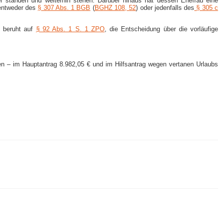
r standen und weiterhin stehen. Darüber hinaus hat dessen Ehefrau eine
 entweder des
§ 307 Abs. 1 BGB
(
BGHZ 108, 52
) oder jedenfalls des
§ 305 c
h beruht auf
§ 92 Abs. 1 S. 1 ZPO
, die Entscheidung über die vorläufige
n – im Hauptantrag 8.982,05 € und im Hilfsantrag wegen vertanen Urlaubs