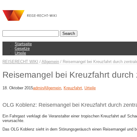
Startseite
Gesetze
Urteile
REISERECHT WIKI
/
Allgemein
/
Reisemangel bei Kreuzfahrt durch zentral
Reisemangel bei Kreuzfahrt durch 
18. Oktober 2015
admin
Allgemein
,
Kreuzfahrt
,
Urteile
OLG Koblenz: Reisemangel bei Kreuzfahrt durch zentr
Ein Fahrgast verklagt die Veranstalter einer tropischen Kreuzfahrt auf Scha
verursachte.
Das OLG Koblenz sieht in dem Störungsgeräusch einen Reisemangel und be