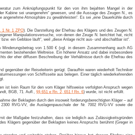
mperatur zum Anknüpfungspunkt für den von ihm bejahten Mangel in der
n der Kabine sei unangenehm“ gewesen, und die Aussage des Zeugen N., es
ine angenehme Atmosphäre zu gewährleisten“. Es sei „eine Dauerkühle durch
. 1 Nr. 1 ZPO
). Die Darstellung der Ehefrau des Klägers und des Zeugen N.
igener Manipulationsversuche, von denen der Zeuge N. berichtet hat, nicht
w. ein Gebläse läuft“, weil „diese Anlage nicht aus- und abschaltbar ist“.
nen Minderungsbetrag von 1.500 € (vgl. in diesem Zusammenhang auch AG
menten bestehenden Weltreise. Ein höherer Ansatz und dabei insbesondere
chts der eher diffusen Beschreibung der Verhältnisse durch die Ehefrau des
egenüber der Reiseleiterin gerügt. Daraufhin waren wiederholt Techniker
aturmessungen von Schiffsseite aus belegen. Einer täglich wiederkehrenden
gt.
en ist kein Raum für den vom Kläger hilfsweise verfolgten Anspruch wegen
andt, BGB, 71. Aufl.,
§§ 651 e Rn. 2, 651 f Rn. 6
) wurde, ist nicht erfüllt.
ahme der Beklagten durch den insoweit forderungsberechtigten Kläger – auf
ach 2300 RVG-​VV, die Auslagenpauschale der Nr. 7002 RVG-​VV sowie die
mit der Maßgabe festzuhalten, dass sie lediglich aus Zulässigkeitsgründen
au des Klägers gegenüber der Beklagten keines Anspruchs berühmt (Greger in