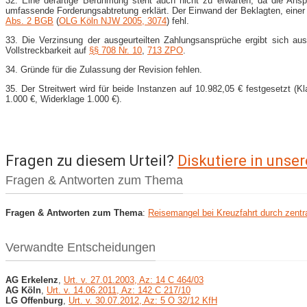
32. Eine derartige Berühmung steht auch nicht zu erwarten, da die Ans
umfassende Forderungsabtretung erklärt. Der Einwand der Beklagten, eine
Abs. 2 BGB
(
OLG Köln NJW 2005, 3074
) fehl.
33. Die Verzinsung der ausgeurteilten Zahlungsansprüche ergibt sich au
Vollstreckbarkeit auf
§§ 708 Nr. 10
,
713 ZPO
.
34. Gründe für die Zulassung der Revision fehlen.
35. Der Streitwert wird für beide Instanzen auf 10.982,05 € festgesetzt 
1.000 €, Widerklage 1.000 €).
Fragen zu diesem Urteil?
Diskutiere in uns
Fragen & Antworten zum Thema
Fragen & Antworten zum Thema
:
Reisemangel bei Kreuzfahrt durch zentr
Verwandte Entscheidungen
AG Erkelenz
,
Urt. v. 27.01.2003, Az: 14 C 464/03
AG Köln
,
Urt. v. 14.06.2011, Az: 142 C 217/10
LG Offenburg
,
Urt. v. 30.07.2012, Az: 5 O 32/12 KfH