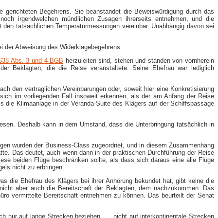
ge gerichteten Begehrens. Sie beanstandet die Beweiswürdigung durch das
noch irgendwelchen mündlichen Zusagen ihrerseits entnehmen, und die
mit den tatsächlichen Temperaturmessungen vereinbar. Unabhängig davon sei
 bei der Abweisung des Widerklagebegehrens.
638 Abs. 3 und 4 BGB
herzuleiten sind, stehen und standen von vornherein
der Beklagten, die die Reise veranstaltete. Seine Ehefrau war lediglich
h den vertraglichen Vereinbarungen oder, soweit hier eine Konkretisierung
 sich im vorliegenden Fall insoweit erkennen, als der am Anfang der Reise
s die Klimaanlage in der Veranda-​Suite des Klägers auf der Schiffspassage
iesen. Deshalb kann in dem Umstand, dass die Unterbringung tatsächlich in
Flügen wurden der Business-​Class zugeordnet, und in diesem Zusammenhang
atte. Das deutet, auch wenn dann in der praktischen Durchführung der Reise
ese beiden Flüge beschränken sollte, als dass sich daraus eine alle Flüge
ls nicht zu erbringen.
s die Ehefrau des Klägers bei ihrer Anhörung bekundet hat, gibt keine die
, nicht aber auch die Bereitschaft der Beklagten, dem nachzukommen. Das
büro vermittelte Bereitschaft entnehmen zu können. Das beurteilt der Senat
ich nur auf lange Strecken beziehen …, nicht auf interkontinentale Strecken