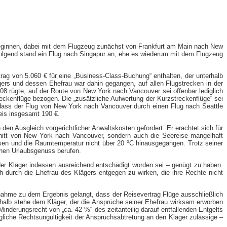
8 beginnen, dabei mit dem Flugzeug zunächst von Frankfurt am Main nach New
olgend stand ein Flug nach Singapur an, ehe es wiederum mit dem Flugzeug
g von 5.060 € für eine „Business-​Class-​Buchung“ enthalten, der unterhalb
ers und dessen Ehefrau war dahin gegangen, auf allen Flugstrecken in der
008 rügte, auf der Route von New York nach Vancouver sei offenbar lediglich
eckenflüge bezogen. Die „zusätzliche Aufwertung der Kurzstreckenflüge“ sei
g, dass der Flug von New York nach Vancouver durch einen Flug nach Seattle
eis insgesamt 190 €.
den Ausgleich vorgerichtlicher Anwaltskosten gefordert. Er erachtet sich für
hnitt von New York nach Vancouver, sondern auch die Seereise mangelhaft
wesen und die Raumtemperatur nicht über 20 ºC hinausgegangen. Trotz seiner
enen Urlaubsgenuss berufen.
der Kläger indessen ausreichend entschädigt worden sei – genügt zu haben.
durch die Ehefrau des Klägers entgegen zu wirken, die ihre Rechte nicht
ahme zu dem Ergebnis gelangt, dass der Reisevertrag Flüge ausschließlich
halb stehe dem Kläger, der die Ansprüche seiner Ehefrau wirksam erworben
nderungsrecht von „ca. 42 %“ des zeitanteilig darauf entfallenden Entgelts
gliche Rechtsungültigkeit der Anspruchsabtretung an den Kläger zulässige –