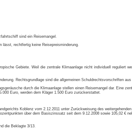
ahrtschiff sind ein Reisemangel.
en lässt, rechtfertig keine Reisepreisminderung.
 tropische Gebiete. Weil die zentrale Klimaanlage nicht individuell regulie
inderung. Rechtsgrundlage sind die allgemeinen Schuldrechtsvorschriften au
geräusche durch die Klimaanlage stellen einen Reisemangel dar. Eine zentr
5.000 Euro, werden dem Kläger 1.500 Euro zurückerstattet.
 Landgerichts Koblenz vom 2.12.2011 unter Zurückweisung des weitergehenden
5 Prozentpunkten über dem Basiszinssatz seit dem 9.12.2008 sowie 105,02 € 
nd die Beklagte 3/13.