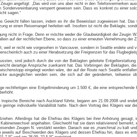
 Zeugin angefügt: „Das wird von uns aber nicht in den Telefonvermerken aus
rnden Sondervereinbarung versperrt gewesen sein. Dass es konkret zu einer s
icht sagen.“
s Gewicht fallen lassen, indem es ihr die Beweislast zugewiesen hat. Das w
ng er einen Reisemangel herleiten will. Insofern ist nicht die Beklagte, sonde
digung nicht in Frage. Denn er möchte weder die Glaubwürdigkeit der Zeugin 
allein auf der rechtlichen Ebene, so dass zu einer erneuten Vernehmung der 
, weil er nicht wie vorgesehen in Vancouver, sondern in Seattle endete und v
genscheinlich auch zu einer Herabsetzung der Freigrenzen für das Flugbeglei
ussten, sind jedoch durch die von der Beklagten geleitete Entgelterstattu
ht derartige Ansprüche zuerkannt hat. Das Vorbringen der Beklagten, die T
chenstopp eingelegt worden wäre, der auf der Route nach Seattle entfallen se
ke ausgeglichen worden sein, die sich auf der geänderten, teilweise ü
age rechtfertigen eine Entgeltminderung um 1.500 €, die eine entsprechende
berhöht.
d tropische Bereiche nach Auckland führte, begann am 21.09.2008 und endet
ne geringe individuelle Variabilität hatte. Nach dem Vortrag des Klägers war 
iehen. Allerdings hat die Ehefrau des Klägers bei ihrer Anhörung gesagt, i
Kabinenwechsel angehalten. Gleichwohl hat sie dann relativierend bemerkt,
treisenden Zeugen N. verstärkt worden. Danach war es „manchmal zu kalt un
n jeweils auf Beschwerden des Klägers und dessen Ehefrau hin, dass es entw
,7 ºC und am 28.09. 22,5 ºC registriert.