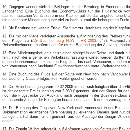
10. Dagegen wendet sich die Beklagte mit der Berufung in Erneuerung ih
Landgericht: Eine Buchung der Economy-​Class für die Flugstrecke v
raumklimatischen Verhältnisse in der Kabine, auf die das angefochtene Ur
die angesetzte Minderungsquote viel zu hoch, zumal die behaupteten Funkti
11. Die Berufung hat weithin Erfolg. Sie führt zur Herabsetzung der Klagefo
12. Die mit der Klage verfolgten Ansprüche auf Minderung des Preises für d
dem Kläger zu (
AG Bad Homburg NJW – RR 2003, 347
). Ausweislic
Reiseteilnehmerin. Insofern bedurfte es zur Begründung der Aktivlegitimati
13. Eine Minderungsbefugnis setzt einen Mangel in der Reise und damit ei
fehlt, nach der allgemeinen Verkehrsauffassung erwartet werden dürften (
stehende innernordamerikanische Flug nicht bis nach Vancouver, sondern na
von Vancouver nach Auckland Funktionsschwächen hatte. Weitergehende Unzu
14. Eine Buchung des Flugs auf der Route von New York nach Vancouver in 
der Economy-​Class erfolgte, kein Fehler gesehen werden.
15. Die Reisebestätigung vom 29.02.2008 verhält sich lediglich über die
ist der gesamte Preiszuschlag von 5.060 € genannt, den der Kläger für den
noch die Flugstrecke von Auckland nach Singapur in der Business-​Class a
umfassende Zusage der Beklagten herauslesen lässt. Insofern vermag die 
16. Die Buchung des Flugs von New York nach Vancouver in der Business-​C
Dokumentation ergänzende Vereinbarung zu erkennen. Daraus geht nur das
Landgericht hat dann freilich gemeint, aus der Aussage der Zeugin W. eine
anders.
17. Die Zeugin W. hat mitgeteilt, auf Anfragen werde von Seiten der Beklag