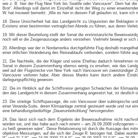
wie z. B. hier der Flug New York bis Seattle oder Vancouver“. Dem hat die
Brot“. Allerdings soll damit im Einzelfall nicht der Weg zu einer erweite
W. hat insoweit bemerkt: „Wie es hier in diesem Fall gelaufen ist, kann ich n
18. Diese Unsicherheit hat das Landgericht zu Ungunsten der Beklagten in
Existenz einer bestimmten vertraglichen Abrede zu führen, aus deren Verletzu
19. Mit dieser Beurteilung stellt der Senat die erstinstanzliche Beweiswür
noch will er die Zeugenaussage anders verstehen. Vielmehr bewegt er sich 
20. Allerdings war der in Nordamerika durchgeführte Flug deshalb mangelhaft
einer örtlichen Veränderung des Reiseablaufs verbunden, sondern führte au
21. Die Nachteile, die der Kläger und seine Ehefrau dadurch hinnehmen m
Senat in diesem Zusammenhang ebenso wenig zu ersehen, wie das Landgeric
weil auf der Flugstrecke von New York nach Vancouver ein zweistündiger Zwis
Vancouver verloren habe. Aber dieses Manko kann durch andere Eindrüc
darlegungspflichtig gewesen.
22. Die im Hinblick auf die Schiffsreise gerügten Schwächen der Klimaanl
den das Landgericht in diesem Zusammenhang angesetzt hat, ist deutlich ü
23. Die streitige Schiffspassage, die von Vancouver über subtropische un
einer Veranda-​Suite, deren Klimaanlage zentral gesteuert wurde und nur ei
eine behandlungsbedürftige „Dauerunterkühlung“ hervorgerufen.
24. Das lässt sich nach dem Ergebnis der Beweisaufnahme nicht nachvollz
worden sei, und das habe auch nach einem – am 26.09.2008 vollzogenen – 
zu heiß gewesen wäre“. Diese Relativierung ist durch die Aussage des mi
objektive Messungen, auf die sich der Zeuge R. bezogen hat. Dabei wurde
ºC und 21,7 ºC, am 24.09.2009 22,8 ºC, am 25.09.2003 23,0 ºC, am 26.09. 21