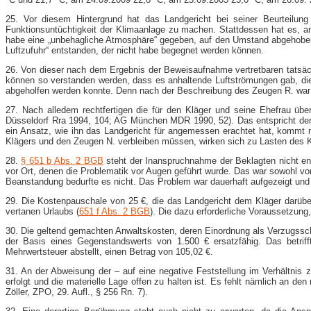
25. Vor diesem Hintergrund hat das Landgericht bei seiner Beurteilu
Funktionsuntüchtigkeit der Klimaanlage zu machen. Stattdessen hat es, 
habe eine „unbehagliche Atmosphäre“ gegeben, auf den Umstand abgehoben, 
Luftzufuhr“ entstanden, der nicht habe begegnet werden können.
26. Von dieser nach dem Ergebnis der Beweisaufnahme vertretbaren tatsä
können so verstanden werden, dass es anhaltende Luftströmungen gab, die 
abgeholfen werden konnte. Denn nach der Beschreibung des Zeugen R. war „es
27. Nach alledem rechtfertigen die für den Kläger und seine Ehefrau 
Düsseldorf Rra 1994, 104; AG München MDR 1990, 52). Das entspricht der
ein Ansatz, wie ihn das Landgericht für angemessen erachtet hat, kommt ni
Klägers und den Zeugen N. verbleiben müssen, wirken sich zu Lasten des K
28.
§ 651 b Abs. 2 BGB
steht der Inanspruchnahme der Beklagten nicht en
vor Ort, denen die Problematik vor Augen geführt wurde. Das war sowohl v
Beanstandung bedurfte es nicht. Das Problem war dauerhaft aufgezeigt und ei
29. Die Kostenpauschale von 25 €, die das Landgericht dem Kläger darüber
vertanen Urlaubs (
651 f Abs. 2 BGB
). Die dazu erforderliche Voraussetzung,
30. Die geltend gemachten Anwaltskosten, deren Einordnung als Verzugssch
der Basis eines Gegenstandswerts von 1.500 € ersatzfähig. Das betriff
Mehrwertsteuer abstellt, einen Betrag von 105,02 €.
31. An der Abweisung der – auf eine negative Feststellung im Verhältnis 
erfolgt und die materielle Lage offen zu halten ist. Es fehlt nämlich an de
Zöller, ZPO, 29. Aufl., § 256 Rn. 7).