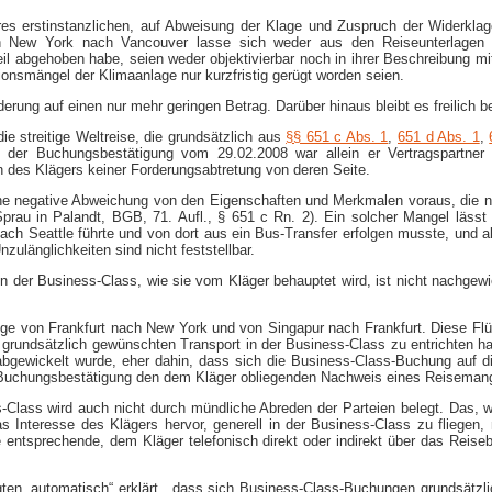
res erstinstanzlichen, auf Abweisung der Klage und Zuspruch der Widerkla
on New York nach Vancouver lasse sich weder aus den Reiseunterlagen 
teil abgehoben habe, seien weder objektivierbar noch in ihrer Beschreibung 
onsmängel der Klimaanlage nur kurzfristig gerügt worden seien.
rderung auf einen nur mehr geringen Betrag. Darüber hinaus bleibt es freilich
ie streitige Weltreise, die grundsätzlich aus
§§ 651 c Abs. 1
,
651 d Abs. 1
,
h der Buchungsbestätigung vom 29.02.2008 war allein er Vertragspartner 
on des Klägers keiner Forderungsabtretung von deren Seite.
ne negative Abweichung von den Eigenschaften und Merkmalen voraus, die nac
Sprau in Palandt, BGB, 71. Aufl., § 651 c Rn. 2). Ein solcher Mangel lässt
ch Seattle führte und von dort aus ein Bus-​Transfer erfolgen musste, und al
länglichkeiten sind nicht feststellbar.
der Business-​Class, wie sie vom Kläger behauptet wird, ist nicht nachgew
 Flüge von Frankfurt nach New York und von Singapur nach Frankfurt. Diese 
 grundsätzlich gewünschten Transport in der Business-​Class zu entrichten h
bgewickelt wurde, eher dahin, dass sich die Business-​Class-​Buchung auf di
Buchungsbestätigung den dem Kläger obliegenden Nachweis eines Reisemange
lass wird auch nicht durch mündliche Abreden der Parteien belegt. Das, wa
 Interesse des Klägers hervor, generell in der Business-​Class zu fliegen
 entsprechende, dem Kläger telefonisch direkt oder indirekt über das Reise
ten „automatisch“ erklärt, „dass sich Business-​Class-​Buchungen grundsätzl