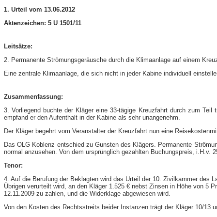
1. Urteil vom 13.06.2012
Aktenzeichen: 5 U 1501/11
Leitsätze:
2. Permanente Strömungsgeräusche durch die Klimaanlage auf einem Kreuzf
Eine zentrale Klimaanlage, die sich nicht in jeder Kabine individuell einstell
Zusammenfassung:
3. Vorliegend buchte der Kläger eine 33-tägige Kreuzfahrt durch zum Teil
empfand er den Aufenthalt in der Kabine als sehr unangenehm.
Der Kläger begehrt vom Veranstalter der Kreuzfahrt nun eine Reisekostenm
Das OLG Koblenz entschied zu Gunsten des Klägers. Permanente Strömungs
normal anzusehen. Von dem ursprünglich gezahlten Buchungspreis, i.H.v. 2
Tenor:
4. Auf die Berufung der Beklagten wird das Urteil der 10. Zivilkammer des
Übrigen verurteilt wird, an den Kläger 1.525 € nebst Zinsen in Höhe von 
12.11.2009 zu zahlen, und die Widerklage abgewiesen wird.
Von den Kosten des Rechtsstreits beider Instanzen trägt der Kläger 10/13 u