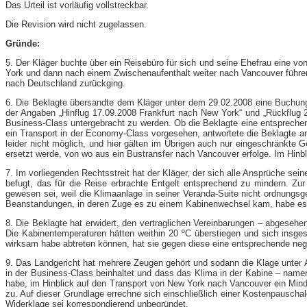
Das Urteil ist vorläufig vollstreckbar.
Die Revision wird nicht zugelassen.
Gründe:
5. Der Kläger buchte über ein Reisebüro für sich und seine Ehefrau eine v
York und dann nach einem Zwischenaufenthalt weiter nach Vancouver führe
nach Deutschland zurückging.
6. Die Beklagte übersandte dem Kläger unter dem 29.02.2008 eine Buchungsb
der Angaben „Hinflug 17.09.2008 Frankfurt nach New York“ und „Rückflug 
Business-​Class untergebracht zu werden. Ob die Beklagte eine entsprechend
ein Transport in der Economy-​Class vorgesehen, antwortete die Beklagte a
leider nicht möglich, und hier gälten im Übrigen auch nur eingeschränkte 
ersetzt werde, von wo aus ein Bustransfer nach Vancouver erfolge. Im Hinb
7. Im vorliegenden Rechtsstreit hat der Kläger, der sich alle Ansprüche sei
befugt, das für die Reise erbrachte Entgelt entsprechend zu mindern. Z
gewesen sei, weil die Klimaanlage in seiner Veranda-​Suite nicht ordnungs
Beanstandungen, in deren Zuge es zu einem Kabinenwechsel kam, habe es ke
8. Die Beklagte hat erwidert, den vertraglichen Vereinbarungen – abgeseh
Die Kabinentemperaturen hätten weithin 20 ºC überstiegen und sich insg
wirksam habe abtreten können, hat sie gegen diese eine entsprechende neg
9. Das Landgericht hat mehrere Zeugen gehört und sodann die Klage unter
in der Business-​Class beinhaltet und dass das Klima in der Kabine – na
habe, im Hinblick auf den Transport von New York nach Vancouver ein Minde
zu. Auf dieser Grundlage errechne sich einschließlich einer Kostenpauscha
Widerklage sei korrespondierend unbegründet.