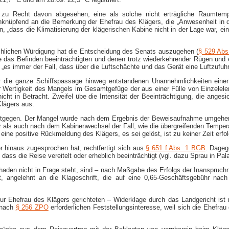
ng zu Recht davon abgesehen, eine als solche nicht erträgliche Raumte
anknüpfend an die Bemerkung der Ehefrau des Klägers, die „Anwesenheit i
„dass die Klimatisierung der klägerischen Kabine nicht in der Lage war, e
chlichen Würdigung hat die Entscheidung des Senats auszugehen (
§ 529 Abs
das Befinden beeinträchtigten und denen trotz wiederkehrender Rügen und e
 immer der Fall, dass über die Luftschächte und das Gerät eine Luftzufuhr bz
über die ganze Schiffspassage hinweg entstandenen Unannehmlichkeiten ei
 Wertigkeit des Mangels im Gesamtgefüge der aus einer Fülle von Einzelele
cht in Betracht. Zweifel übe die Intensität der Beeinträchtigung, die angesi
lägers aus.
tgegen. Der Mangel wurde nach dem Ergebnis der Beweisaufnahme umgehend g
or als auch nach dem Kabinenwechsel der Fall, wie die übergreifenden Temper
ne positive Rückmeldung des Klägers, es sei gelöst, ist zu keiner Zeit erfol
 hinaus zugesprochen hat, rechtfertigt sich aus
§ 651 f Abs. 1 BGB
. Dageg
 dass die Reise vereitelt oder erheblich beeinträchtigt (vgl. dazu Sprau in Pal
aden nicht in Frage steht, sind – nach Maßgabe des Erfolgs der Inanspruchn
t, angelehnt an die Klageschrift, die auf eine 0,65-​Geschäftsgebühr n
zur Ehefrau des Klägers gerichteten – Widerklage durch das Landgericht ist 
n nach
§ 256 ZPO
erforderlichen Feststellungsinteresse, weil sich die Ehefr