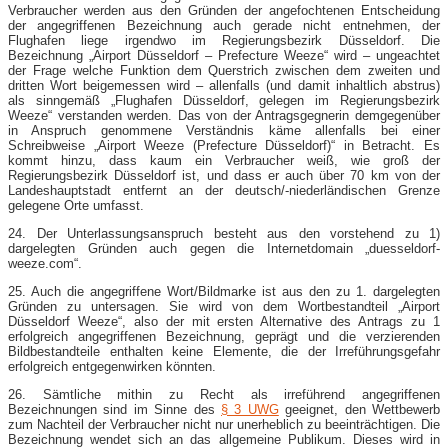
Verbraucher werden aus den Gründen der angefochtenen Entscheidung
der angegriffenen Bezeichnung auch gerade nicht entnehmen, der
Flughafen liege irgendwo im Regierungsbezirk Düsseldorf. Die
Bezeichnung „Airport Düsseldorf – Prefecture Weeze“ wird – ungeachtet
der Frage welche Funktion dem Querstrich zwischen dem zweiten und
dritten Wort beigemessen wird – allenfalls (und damit inhaltlich abstrus)
als sinngemäß „Flughafen Düsseldorf, gelegen im Regierungsbezirk
Weeze“ verstanden werden. Das von der Antragsgegnerin demgegenüber
in Anspruch genommene Verständnis käme allenfalls bei einer
Schreibweise „Airport Weeze (Prefecture Düsseldorf)“ in Betracht. Es
kommt hinzu, dass kaum ein Verbraucher weiß, wie groß der
Regierungsbezirk Düsseldorf ist, und dass er auch über 70 km von der
Landeshauptstadt entfernt an der deutsch/-niederländischen Grenze
gelegene Orte umfasst.
24. Der Unterlassungsanspruch besteht aus den vorstehend zu 1)
dargelegten Gründen auch gegen die Internetdomain „duesseldorf-
weeze.com“.
25. Auch die angegriffene Wort/Bildmarke ist aus den zu 1. dargelegten
Gründen zu untersagen. Sie wird von dem Wortbestandteil „Airport
Düsseldorf Weeze“, also der mit ersten Alternative des Antrags zu 1
erfolgreich angegriffenen Bezeichnung, geprägt und die verzierenden
Bildbestandteile enthalten keine Elemente, die der Irreführungsgefahr
erfolgreich entgegenwirken könnten.
26. Sämtliche mithin zu Recht als irreführend angegriffenen
Bezeichnungen sind im Sinne des
§ 3 UWG
geeignet, den Wettbewerb
zum Nachteil der Verbraucher nicht nur unerheblich zu beeinträchtigen. Die
Bezeichnung wendet sich an das allgemeine Publikum. Dieses wird in