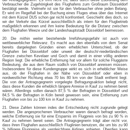
Verbraucher die Zugehörigkeit des Flughafens zum Großraum Düsseldorf
bestätigt werde. Vielmehr ist sie für den Verbraucher ohne jeden Belang.
Er wird im Regelfall bei der Buchung eines Fluges etwa über das Internet
mit dem Kürzel DUS schon gar nicht konfrontiert. Geschieht dies doch, so
wir der Verkehr das Kürzel ausschließlich als intern für den Flugbetrieb
maßgeblich erkennen und ihm keine Bedeutung für die Distanz zwischen
dem Flughafen Weeze und der Landeshauptstadt Düsseldorf beimessen.
20. Die mithin weiter bestehende Irreführungsgefahr ist auch von
wettbewerblicher Relevanz. Es macht aus den ebenfalls von dem Senat
bereits dargelegten Gründen einen erheblichen Unterschied, ob der
Flughafen bei Düsseldorf oder unweit der deutsch/-niederländischen
Grenze zwischen Kevelaer und Goch und damit in einer völlig anderen
Region liegt. Die erhebliche Entfernung hat vor allem für solche Fluggäste
Bedeutung, die aus dem Raum südlich von Düsseldorf anreisen müssen.
Insbesondere für diese Kundengruppe wirkt es sich in erheblicher Weise
aus, ob der Flughafen in der Nähe von Düsseldorf oder eben in
nordwestlicher Richtung etwa 70 bis 80 km von der Stadt entfernt liegt.
Die von der Antragsgegnerin vorgelegte Befragungsaktion belegt nicht,
dass diese Kunden die erheblich längere Anreise in Kauf zu nehmen bereit
wären. Allerdings sollen danach 87,5 % der Befragten in Düsseldorf und
84,5 % der Befragten in Köln bereit gewesen sein, eine Entfernung zum
Flughafen von bis zu 100 km in Kauf zu nehmen.
21. Diese Zahlen können indes der Entscheidung nicht zugrunde gelegt
werden. Die angesprochenen Verbraucher waren danach befragt worden,
welche Entfernung sie für eine Ersparnis im Flugpreis von bis zu 90 % in
Kauf zu nehmen bereit seien. Die Antragsgegnerin trägt aber nicht vor,
dass ihren Flughafen ausschließlich Fluglinien benutzen, die um bis zu 90
% billigere Flugpreise als vergleichbare Airlines anbieten. Überdies kann