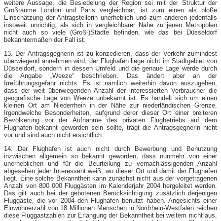
weitere Aussage, die Besiedelung der Region sei mit der Struktur der
Großräume London und Paris vergleichbar, ist zum einen als bloße
Einschätzung der Antragstellerin unerheblich und zum anderen jedenfalls
insoweit unrichtig, als sich in vergleichbarer Nähe zu jenen Metropolen
nicht auch so viele (Groß-)Städte befinden, wie das bei Düsseldorf
bekanntermaßen der Fall ist.
13. Der Antragsgegnerin ist zu konzedieren, dass der Verkehr zumindest
überwiegend annehmen wird, der Flughafen liege nicht im Stadtgebiet von
Düsseldorf, sondern in dessen Umfeld und die genaue Lage werde durch
die Angabe „Weeze“ beschrieben. Das ändert aber an der
Irreführungsgefahr nichts. Es ist nämlich weiterhin davon auszugehen,
dass der weit überwiegenden Anzahl der interessierten Verbraucher die
geografische Lage von Weeze unbekannt ist. Es handelt sich um einen
kleinen Ort am Niederrhein in der Nähe zur niederländischen Grenze.
Irgendwelche Besonderheiten, aufgrund derer dieser Ort einer breiteren
Bevölkerung vor der Aufnahme des privaten Flugbetriebs auf dem
Flughafen bekannt geworden sein sollte, trägt die Antragsgegnerin nicht
vor und sind auch nicht ersichtlich.
14. Der Flughafen ist auch nicht durch Bewerbung und Benutzung
inzwischen allgemein so bekannt geworden, dass nunmehr von einer
unerheblichen und für die Beurteilung zu vernachlässigenden Anzahl
abgesehen jeder Interessent weiß, wo dieser Ort und damit der Flughafen
liegt. Eine solche Bekanntheit kann zunächst nicht aus der vorgetragenen
Anzahl von 800 000 Fluggästen im Kalenderjahr 2004 hergeleitet werden.
Das gilt auch bei der gebotenen Berücksichtigung zusätzlich derjenigen
Fluggäste, die vor 2004 den Flughafen benutzt haben. Angesichts einer
Einwohnerzahl von 18 Millionen Menschen in Nordrhein-Westfalen reichen
diese Fluggastzahlen zur Erlangung der Bekanntheit bei weitem nicht aus,