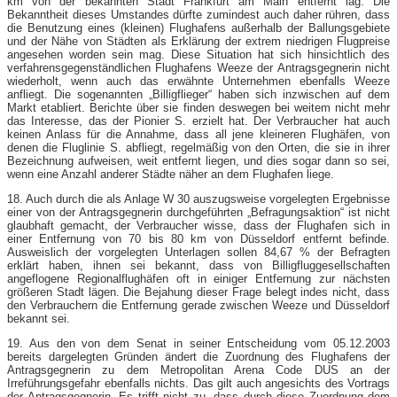
km von der bekannten Stadt Frankfurt am Main entfernt lag. Die
Bekanntheit dieses Umstandes dürfte zumindest auch daher rühren, dass
die Benutzung eines (kleinen) Flughafens außerhalb der Ballungsgebiete
und der Nähe von Städten als Erklärung der extrem niedrigen Flugpreise
angesehen worden sein mag. Diese Situation hat sich hinsichtlich des
verfahrensgegenständlichen Flughafens Weeze der Antragsgegnerin nicht
wiederholt, wenn auch das erwähnte Unternehmen ebenfalls Weeze
anfliegt. Die sogenannten „Billigflieger“ haben sich inzwischen auf dem
Markt etabliert. Berichte über sie finden deswegen bei weitem nicht mehr
das Interesse, das der Pionier S. erzielt hat. Der Verbraucher hat auch
keinen Anlass für die Annahme, dass all jene kleineren Flughäfen, von
denen die Fluglinie S. abfliegt, regelmäßig von den Orten, die sie in ihrer
Bezeichnung aufweisen, weit entfernt liegen, und dies sogar dann so sei,
wenn eine Anzahl anderer Städte näher an dem Flughafen liege.
18. Auch durch die als Anlage W 30 auszugsweise vorgelegten Ergebnisse
einer von der Antragsgegnerin durchgeführten „Befragungsaktion“ ist nicht
glaubhaft gemacht, der Verbraucher wisse, dass der Flughafen sich in
einer Entfernung von 70 bis 80 km von Düsseldorf entfernt befinde.
Ausweislich der vorgelegten Unterlagen sollen 84,67 % der Befragten
erklärt haben, ihnen sei bekannt, dass von Billigfluggesellschaften
angeflogene Regionalflughäfen oft in einiger Entfernung zur nächsten
größeren Stadt lägen. Die Bejahung dieser Frage belegt indes nicht, dass
den Verbrauchern die Entfernung gerade zwischen Weeze und Düsseldorf
bekannt sei.
19. Aus den von dem Senat in seiner Entscheidung vom 05.12.2003
bereits dargelegten Gründen ändert die Zuordnung des Flughafens der
Antragsgegnerin zu dem Metropolitan Arena Code DUS an der
Irreführungsgefahr ebenfalls nichts. Das gilt auch angesichts des Vortrags
der Antragsgegnerin. Es trifft nicht zu, dass durch diese Zuordnung dem