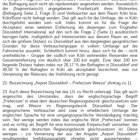
die Befragung auch nicht als repräsentativ angesehen werden. Ausweislich
der (fragmentarisch) angegebenen Postleitzahl ihres Wohnortes
(Befragung Seite 2, Frage 3) sind Verbraucher aus dem Raum Köln bzw.
Köln/Bonn nicht befragt worden. Das gilt auch für die Umfrage, die in Köln
durchgeführt worden sein soll. Indes kommt es für die Frage der
Akzeptanz einer weiteren Entfernung als derjenigen zum Flughafen
Düsseldorf International, auf den sich die Frage 2 (Seite 1) ausdrücklich
bezogen hatte, maßgeblich auf Interessenten aus diesem Raum an, weil
sich die größere Distanz zu Düsseldorf aus den dargelegten geografischen
Gründen für diese Verbrauchergruppe in vollem Umfange auf die
Fahrstrecke auswirkt. Schließlich kommt hinzu, dass sich für die – nicht
unerhebliche – Gruppe der südlich von Köln wohnenden Reisenden eine
Gesamtentfernung von deutlich über 100 km ergibt. Eine über 100 km
liegende Distanz haben indes nur 28,17 % der Befragten in Düsseldorf und
48,50 % der Befragten in Köln als akzeptabel bezeichnet, was zur
Verneinung der Relevanz der Irreführung nicht genügt.
22. Bezeichnung „Airport Düsseldorf – Prefecture Weeze“ (Antrag zu 1).
23. Auch diese Bezeichnung hat das LG zu Recht untersagt. Das gilt auch
angesichts des Umstandes, dass der englischsprachige Begriff
„Prefecture“ in etwa dem deutschen Regierungsbezirk gleichzusetzen sein
mag, und Weeze im Regierungsbezirk Düsseldorf liegt. Der
angesprochene Verbraucher wird zwar in erheblichem Umfange der
englischen Sprache für eine umgangssprachliche Verständigung mächtig
sein. Nur wenige werden indes das englische Wort „Prefecture“ kennen
und es richtig als Begriff für eine kommunale Körperschaft verstehen, die
in etwa dem deutschen Regierungsbezirk gleichzusetzen ist. Diese
wenigen – zur Verneinung der aus der Angabe „Airport Düsseldorf“
resultierenden Irreführungsgefahr ohnehin nicht ausreichenden –