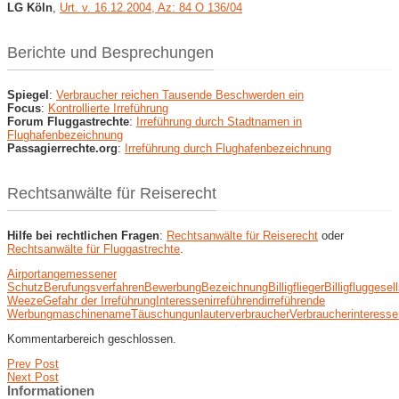
LG Köln
,
Urt. v. 16.12.2004, Az: 84 O 136/04
Berichte und Besprechungen
Spiegel
:
Verbraucher reichen Tausende Beschwerden ein
Focus
:
Kontrollierte Irreführung
Forum Fluggastrechte
:
Irreführung durch Stadtnamen in
Flughafenbezeichnung
Passagierrechte.org
:
Irreführung durch Flughafenbezeichnung
Rechtsanwälte für Reiserecht
Hilfe bei rechtlichen Fragen
:
Rechtsanwälte für Reiserecht
oder
Rechtsanwälte für Fluggastrechte
.
Airport
angemessener
Schutz
Berufungsverfahren
Bewerbung
Bezeichnung
Billigflieger
Billigfluggesel
Weeze
Gefahr der Irreführung
Interessen
irreführend
irreführende
Werbung
maschine
name
Täuschung
unlauter
verbraucher
Verbraucherinteresse
Kommentarbereich geschlossen.
Prev Post
Next Post
Informationen