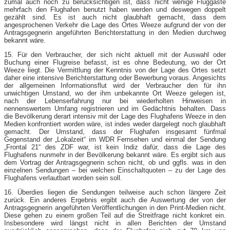
zumal auch noch zu berücksichtigen ist, dass nicht wenige Fluggäste
mehrfach den Flughafen benutzt haben werden und deswegen doppelt
gezählt sind. Es ist auch nicht glaubhaft gemacht, dass dem
angesprochenen Verkehr die Lage des Ortes Weeze aufgrund der von der
Antragsgegnerin angeführten Berichterstattung in den Medien durchweg
bekannt wäre.
15. Für den Verbraucher, der sich nicht aktuell mit der Auswahl oder
Buchung einer Flugreise befasst, ist es ohne Bedeutung, wo der Ort
Weeze liegt. Die Vermittlung der Kenntnis von der Lage des Ortes setzt
daher eine intensive Berichterstattung oder Bewerbung voraus. Angesichts
der allgemeinen Informationsflut wird der Verbraucher den für ihn
unwichtigen Umstand, wo der ihm unbekannte Ort Weeze gelegen ist,
nach der Lebenserfahrung nur bei wiederholten Hinweisen in
nennenswertem Umfang registrieren und im Gedächtnis behalten. Dass
die Bevölkerung derart intensiv mit der Lage des Flughafens Weeze in den
Medien konfrontiert worden wäre, ist indes weder dargelegt noch glaubhaft
gemacht. Der Umstand, dass der Flughafen insgesamt fünfmal
Gegenstand der „Lokalzeit“ im WDR Fernsehen und einmal der Sendung
„Frontal 21“ des ZDF war, ist kein Indiz dafür, dass die Lage des
Flughafens nunmehr in der Bevölkerung bekannt wäre. Es ergibt sich aus
dem Vortrag der Antragsgegnerin schon nicht, ob und ggfls. was in den
einzelnen Sendungen – bei welchen Einschaltquoten – zu der Lage des
Flughafens verlautbart worden sein soll.
16. Überdies liegen die Sendungen teilweise auch schon längere Zeit
zurück. Ein anderes Ergebnis ergibt auch die Auswertung der von der
Antragsgegnerin angeführten Veröffentlichungen in den Print-Medien nicht.
Diese gehen zu einem großen Teil auf die Streitfrage nicht konkret ein.
Insbesondere wird längst nicht in allen Berichten der Umstand