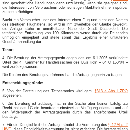
sind geschäftliche Handlungen dann unzulässig, wenn sie geeignet sind,
die Interessen von Verbrauchern oder sonstigen Marktteilnehmern spürbar
zu beeinträchtigen.
Bucht ein Verbraucher über das Internet einen Flug und sieht den Namen
des streitigen Flughafens, so wird in ihm zweifellos der Glaube geweckt,
die Anlage stehe in unmittelbarer Nähe der Stadt Düsseldorf. Die
tatsächliche Entfernung von 100 Kilometern werde durch die Reisenden
unmöglich eingeplant und stelle somit das Ergebnis einer unlauteren
Geschäftshandlung dar.
Tenor:
4. Die Berufung der Antragsgegnerin gegen das am 6.1.2005 verkündete
Urteil der 4. Kammer für Handelssachen des LGs Köln – 84 O 153/04 –
wird zurückgewiesen.
Die Kosten des Berufungsverfahrens hat die Antragsgegnerin zu tragen.
Entscheidungsgründe:
5. Von der Darstellung des Tatbestandes wird gem.
§313 a Abs.1 ZPO
abgesehen.
6. Die Berufung ist zulässig, hat in der Sache aber keinen Erfolg. Zu
Recht hat das LG die beantragte einstweilige Verfügung erlassen und auf
den Widerspruch der Antragsgegnerin durch das angefochtene Urteil
bestätigt.
7. Für die Dringlichkeit des Antrags streitet die Vermutung des
§ 12 Abs. 2
UWG
, diese Dringlichkeitsvermutung ist nicht widerlegt. Die Antragstellerin