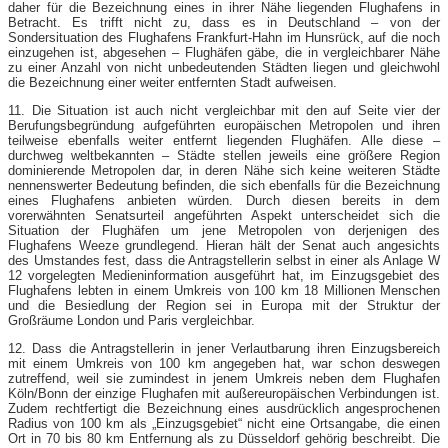
daher für die Bezeichnung eines in ihrer Nähe liegenden Flughafens in
Betracht. Es trifft nicht zu, dass es in Deutschland – von der
Sondersituation des Flughafens Frankfurt-Hahn im Hunsrück, auf die noch
einzugehen ist, abgesehen – Flughäfen gäbe, die in vergleichbarer Nähe
zu einer Anzahl von nicht unbedeutenden Städten liegen und gleichwohl
die Bezeichnung einer weiter entfernten Stadt aufweisen.
11. Die Situation ist auch nicht vergleichbar mit den auf Seite vier der
Berufungsbegründung aufgeführten europäischen Metropolen und ihren
teilweise ebenfalls weiter entfernt liegenden Flughäfen. Alle diese –
durchweg weltbekannten – Städte stellen jeweils eine größere Region
dominierende Metropolen dar, in deren Nähe sich keine weiteren Städte
nennenswerter Bedeutung befinden, die sich ebenfalls für die Bezeichnung
eines Flughafens anbieten würden. Durch diesen bereits in dem
vorerwähnten Senatsurteil angeführten Aspekt unterscheidet sich die
Situation der Flughäfen um jene Metropolen von derjenigen des
Flughafens Weeze grundlegend. Hieran hält der Senat auch angesichts
des Umstandes fest, dass die Antragstellerin selbst in einer als Anlage W
12 vorgelegten Medieninformation ausgeführt hat, im Einzugsgebiet des
Flughafens lebten in einem Umkreis von 100 km 18 Millionen Menschen
und die Besiedlung der Region sei in Europa mit der Struktur der
Großräume London und Paris vergleichbar.
12. Dass die Antragstellerin in jener Verlautbarung ihren Einzugsbereich
mit einem Umkreis von 100 km angegeben hat, war schon deswegen
zutreffend, weil sie zumindest in jenem Umkreis neben dem Flughafen
Köln/Bonn der einzige Flughafen mit außereuropäischen Verbindungen ist.
Zudem rechtfertigt die Bezeichnung eines ausdrücklich angesprochenen
Radius von 100 km als „Einzugsgebiet“ nicht eine Ortsangabe, die einen
Ort in 70 bis 80 km Entfernung als zu Düsseldorf gehörig beschreibt. Die