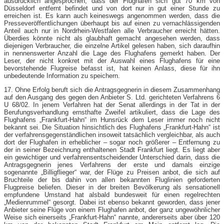
ausdrücklich angesprochen, dass der Flughafen sich gut 70 km von
Düsseldorf entfernt befindet und von dort nur in gut einer Stunde zu
erreichen ist. Es kann auch keineswegs angenommen werden, dass die
Presseveröffentlichungen überhaupt bis auf einen zu vernachlässigenden
Anteil auch nur in Nordrhein-Westfalen alle Verbraucher erreicht hätten.
Überdies könnte nicht als glaubhaft gemacht angesehen werden, dass
diejenigen Verbraucher, die einzelne Artikel gelesen haben, sich daraufhin
in nennenswerter Anzahl die Lage des Flughafens gemerkt haben. Der
Leser, der nicht konkret mit der Auswahl eines Flughafens für eine
bevorstehende Flugreise befasst ist, hat keinen Anlass, diese für ihn
unbedeutende Information zu speichern.
17. Ohne Erfolg beruft sich die Antragsgegnerin in diesem Zusammenhang
auf den Ausgang des gegen den Anbieter S. Ltd. gerichteten Verfahrens 6
U 68/02. In jenem Verfahren hat der Senat allerdings in der Tat in der
Berufungsverhandlung ernsthafte Zweifel artikuliert, dass die Lage des
Flughafens „Frankfurt-Hahn“ im Hunsrück dem Leser immer noch nicht
bekannt sei. Die Situation hinsichtlich des Flughafens „Frankfurt-Hahn“ ist
der verfahrensgegenständlichen insoweit tatsächlich vergleichbar, als auch
dort der Flughafen in erheblicher – sogar noch größerer – Entfernung zu
der in seiner Bezeichnung enthaltenen Stadt Frankfurt liegt. Es liegt aber
ein gewichtiger und verfahrensentscheidender Unterschied darin, dass die
Antragsgegnerin jenes Verfahrens der erste und damals einzige
sogenannte „Billigflieger“ war, der Flüge zu Preisen anbot, die sich auf
Bruchteile der bis dahin von allen bekannten Fluglinien geforderten
Flugpreise beliefen. Dieser in der breiten Bevölkerung als sensationell
empfundene Umstand hat alsbald bundesweit für einen regelrechten
„Medienrummel“ gesorgt. Dabei ist ebenso bekannt geworden, dass jener
Anbieter seine Flüge von einem Flughafen anbot, der ganz ungewöhnlicher
Weise sich einerseits „Frankfurt-Hahn“ nannte, andererseits aber über 120