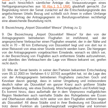
hat auch hinsichtlich sämtlicher Anträge die Voraussetzungen eines
Verfügungsanspruches aus
§8 Abs.1 S.1 UWG
glaubhaft gemacht. Zur
Begründung nimmt der Senat zunächst auf die Entscheidungsgründe des
angefochtenen Urteils Bezug und schließt sich ihnen in vollem Umfange
an. Der Vortrag der Antragsgegnerin im Berufungsverfahren rechtfertigt
eine abweichende Beurteilung nicht.
8. Bezeichnung „Airport Düsseldorf Weeze“ (Antrag zu 1)
9. Die Bezeichnung „Airport Düsseldorf Weeze“ für den von der
Antragsgegnerin betriebenen Flughafen ist irreführend, weil der
angesprochene Verbraucher einen Flughafen erwartet, der in der Nähe und
nicht in 70 – 80 km Entfernung von Düsseldorf liegt und von dort nur in
einer Reisezeit von etwa einer Stunde erreicht werden kann. Die hiergegen
von der Antragsgegnerin vorgebrachten Einwände, wonach es üblich sei,
in der Bezeichnung von Flughäfen auch entferntere Städte aufzunehmen,
und überdies den Verbrauchern die Lage von Weeze bekannt sei, greifen
nicht durch.
10. Wie der Senat bereits in seiner den Parteien bekannten Entscheidung
vom 05.12.2003 im Verfahren 6 U 107/03 ausgeführt hat, ist die Lage des
von der Antragsgegnerin betriebenen Flughafens zwischen Goch und
Kevelaer davon geprägt, dass in seiner Umgebung und insbesondere
deutlich näher als Düsseldorf ein ganzer Kranz auch größerer Städte
einiger Bedeutung, wie etwa Duisburg, Mönchengladbach und Krefeld liegt.
Es kommt hinzu, dass außerhalb der in dem Vorprozess maßgeblichen
Region Niederrhein auch namhafte Städte des Ruhrgebietes wie Essen
und Oberhausen ebenfalls nicht weiter von dem Flughafen entfernt liegen
als Düsseldorf. All diese Städte sind in ihrer Bedeutung mit Düsseldorf
trotz deren Funktion als Landeshauptstadt vergleichbar und kommen