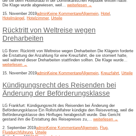
die sie beim Hotelurlaub in der Dominikanischen Republik erlitten hatte.
Die Klage wurde abgewiesen, weil…
weiterlesen →
15. November 2019
admin
Keine Kommentare
Allgemein
,
Hotel
,
Hotelmängel
,
Hotelzimmer
,
Urteile
Rücktritt von Weltreise wegen
Dreharbeiten
LG Bonn: Rücktritt von Weltreise wegen Dreharbeiten Die Klägerin forderte
die Erstattung der Anzahlung für eine Kreuzfahrt, die sie storniert hatte,
weil während dieser Dreharbeiten stattfinden sollten. Die Klage wurde…
weiterlesen →
15. November 2019
admin
Keine Kommentare
Allgemein
,
Kreuzfahrt
,
Urteile
Kündigungsrecht des Reisenden bei
Änderung der Beförderungsklasse
LG Frankfurt: Kündigungsrecht des Reisenden bei Änderung der
Beförderungsklasse Ein Rollstuhlfahrer kündigte den Reisevertrag, weil die
Beförderungsklasse des Hinfluges herabgestuft wurde. Das Gericht
gestand ihm die Erstattung des Reisepreises zu,…
weiterlesen →
2. September 2019
admin
Keine Kommentare
Allgemein
,
Flug
,
Flugdurchführung
,
Urteile