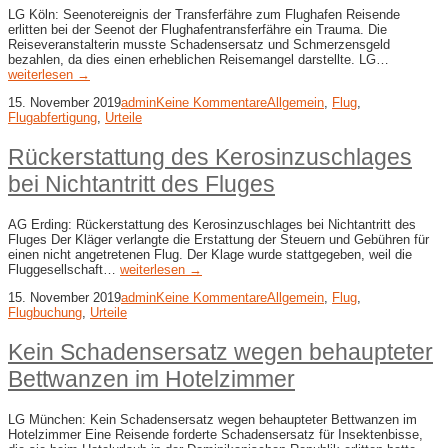
LG Köln: Seenotereignis der Transferfähre zum Flughafen Reisende
erlitten bei der Seenot der Flughafentransferfähre ein Trauma. Die
Reiseveranstalterin musste Schadensersatz und Schmerzensgeld
bezahlen, da dies einen erheblichen Reisemangel darstellte. LG…
weiterlesen →
15. November 2019
admin
Keine Kommentare
Allgemein
,
Flug
,
Flugabfertigung
,
Urteile
Rückerstattung des Kerosinzuschlages
bei Nichtantritt des Fluges
AG Erding: Rückerstattung des Kerosinzuschlages bei Nichtantritt des
Fluges Der Kläger verlangte die Erstattung der Steuern und Gebühren für
einen nicht angetretenen Flug. Der Klage wurde stattgegeben, weil die
Fluggesellschaft…
weiterlesen →
15. November 2019
admin
Keine Kommentare
Allgemein
,
Flug
,
Flugbuchung
,
Urteile
Kein Schadensersatz wegen behaupteter
Bettwanzen im Hotelzimmer
LG München: Kein Schadensersatz wegen behaupteter Bettwanzen im
Hotelzimmer Eine Reisende forderte Schadensersatz für Insektenbisse,