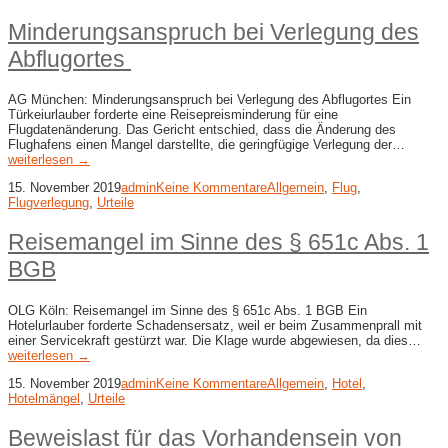
Minderungsanspruch bei Verlegung des
Abflugortes
AG München: Minderungsanspruch bei Verlegung des Abflugortes Ein
Türkeiurlauber forderte eine Reisepreisminderung für eine
Flugdatenänderung. Das Gericht entschied, dass die Änderung des
Flughafens einen Mangel darstellte, die geringfügige Verlegung der…
weiterlesen →
15. November 2019
admin
Keine Kommentare
Allgemein
,
Flug
,
Flugverlegung
,
Urteile
Reisemangel im Sinne des § 651c Abs. 1
BGB
OLG Köln: Reisemangel im Sinne des § 651c Abs. 1 BGB Ein
Hotelurlauber forderte Schadensersatz, weil er beim Zusammenprall mit
einer Servicekraft gestürzt war. Die Klage wurde abgewiesen, da dies…
weiterlesen →
15. November 2019
admin
Keine Kommentare
Allgemein
,
Hotel
,
Hotelmängel
,
Urteile
Beweislast für das Vorhandensein von