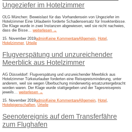
Ungeziefer im Hotelzimmer
OLG München: Beweislast für das Vorhandensein von Ungeziefer im
Hotelzimmer Eine Urlauberin forderte Schadensersatz für Insektenbisse.
Die Klage wurde in zwei Instanzen abgewiesen, weil sie nicht nachwies,
dass die Bisse…
weiterlesen →
15. November 2019
admin
Keine Kommentare
Allgemein
,
Hotel
,
Hotelzimmer
,
Urteile
Flugverspätung und unzureichender
Meerblick aus Hotelzimmer
AG Düsseldorf: Flugverspätung und unzureichender Meerblick aus
Hotelzimmer Türkeiurlauber forderten eine Reisepreisminderung, unter
anderem, weil sie wegen Überbuchung minderwertig ersatzuntergebracht
worden waren. Der Klage wurde stattgegeben und der Tagesreisepreis
jeweils…
weiterlesen →
15. November 2019
admin
Keine Kommentare
Allgemein
,
Hotel
,
Hoteleigenschaften
,
Urteile
Seenotereignis auf dem Transferfähre
zum Flughafen