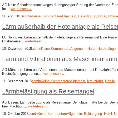
AG Köln: Schadensersatz wegen durchgängiger Störung der Nachtruhe Eine Fa
Im…
weiterlesen →
11. April 2018
admin
Keine Kommentare
Allgemein
,
Belästigung
,
Hotel
,
Urteile
Lärm außerhalb der Hotelanlage als Reis
LG Hannover: Lärm außerhalb der Hotelanlage als Reisemangel Eine Reisend
Dhabi-Reise…
weiterlesen →
10. Dezember 2018
admin
Keine Kommentare
Allgemein
,
Hotel
,
Hotelmängel
Lärm und Vibrationen aus Maschinenraum 
AG München: Lärm und Vibrationen aus Maschinenraum bei Kreuzfahrt Teiln
Beeinträchtigung sahen.…
weiterlesen →
11. Dezember 2018
admin
Keine Kommentare
Allgemein
,
Kreuzfahrt
,
Urteile
Lärmbelästigung als Reisemangel
AG Essen: Lärmbelästigung als Reisemangel Der Kläger hatte bei der Bekla
beeinträchtigt.…
weiterlesen →
18. Oktober 2018
admin
Keine Kommentare
Allgemein
,
Belästigung
,
Hotel
,
Ur