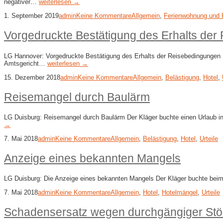
negativer…
weiterlesen →
1. September 2019
admin
Keine Kommentare
Allgemein
,
Ferienwohnung und 
Vorgedruckte Bestätigung des Erhalts de
LG Hannover: Vorgedruckte Bestätigung des Erhalts der Reisebedingungen D
Amtsgericht…
weiterlesen →
15. Dezember 2018
admin
Keine Kommentare
Allgemein
,
Belästigung
,
Hotel
,
Reisemangel durch Baulärm
LG Duisburg: Reisemangel durch Baulärm Der Kläger buchte einen Urlaub in
→
7. Mai 2018
admin
Keine Kommentare
Allgemein
,
Belästigung
,
Hotel
,
Urteile
Anzeige eines bekannten Mangels
LG Duisburg: Die Anzeige eines bekannten Mangels Der Kläger buchte beim 
7. Mai 2018
admin
Keine Kommentare
Allgemein
,
Hotel
,
Hotelmängel
,
Urteile
Schadensersatz wegen durchgängiger Stö