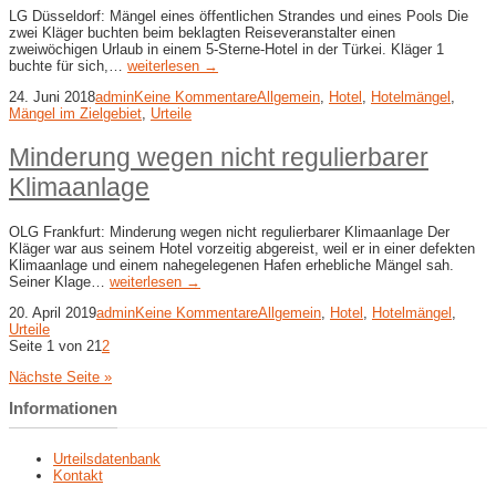
LG Düsseldorf: Mängel eines öffentlichen Strandes und eines Pools Die
zwei Kläger buchten beim beklagten Reiseveranstalter einen
zweiwöchigen Urlaub in einem 5-Sterne-Hotel in der Türkei. Kläger 1
buchte für sich,…
weiterlesen →
24. Juni 2018
admin
Keine Kommentare
Allgemein
,
Hotel
,
Hotelmängel
,
Mängel im Zielgebiet
,
Urteile
Minderung wegen nicht regulierbarer
Klimaanlage
OLG Frankfurt: Minderung wegen nicht regulierbarer Klimaanlage Der
Kläger war aus seinem Hotel vorzeitig abgereist, weil er in einer defekten
Klimaanlage und einem nahegelegenen Hafen erhebliche Mängel sah.
Seiner Klage…
weiterlesen →
20. April 2019
admin
Keine Kommentare
Allgemein
,
Hotel
,
Hotelmängel
,
Urteile
Seite 1 von 2
1
2
Nächste Seite »
Informationen
Urteilsdatenbank
Kontakt