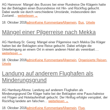
AG Hannover: Mängel des Busses bei einer Rundreise Die Klägerin hatte
bei der Beklagten einen Busrundreise mit Hin- und Rückflug gebucht.
Dabei wurde sie durch verschiedene Umstände, insbesondere den
Zustand…
weiterlesen →
18. Oktober 2018
admin
Keine Kommentare
Allgemein
,
Bus
,
Urteile
Mängel einer Pilgerreise nach Mekka
AG Hamburg-St. Georg: Mängel einer Pilgerreise nach Mekka Die Kläger
hatten bei der Beklagten eine Reise gebucht. Dabei erfolgte die
Unterbringung an einem Ort in einem anderen Hotel als vereinbart.…
weiterlesen →
18. Oktober 2018
admin
Keine Kommentare
Allgemein
,
Organisierte Reisen
,
Urteile
Landung auf anderem Flughafen als
Minderungsgrund
AG Hamburg-Altona: Landung auf anderem Flughafen als
Minderungsgrund Der Kläger hatte bei der Beklagten eine Pauschalreise
mit Flügen und Hotelaufenthalt gebucht. Der Hinflug erfolgte verspätet, der
Rückflug landete am falschen…
weiterlesen →
18. Oktober 2018
admin
Keine Kommentare
Allgemein
,
Flug
,