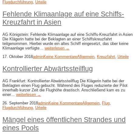
Flugdurchführung
,
Urteile
Fehlende Klimaanlage auf eine Schiffs-​
Kreuzfahrt in Asien
AG Königstein: Fehlende Klimaanlage auf eine Schiffs-​Kreuzfahrt in Asien
Die Klägerin hatte bei der Beklagten an einer Schiffskreuzfahrt
teilgenommen. Hierbei wurde ein altes Schiff eingesetzt, das über keine
Klimaanlage verfügte…
weiterlesen →
17. Oktober 2018
admin
Keine Kommentare
Allgemein
,
Kreuzfahrt
,
Urteile
Kontrollierter Abwärtssteilflug
AG Frankfurt: Kontrollierter Abwärtssteilflug Die Klägerin hatte bei der
Beklagten einen Flug gebucht. Während des Fluges reduzierte der Pilot
innerhalb kurzer Zeit die Flughöhe drastisch. Anschließend kam es zu
einer…
weiterlesen →
26. September 2018
admin
Keine Kommentare
Allgemein
,
Flug
,
Flugdurchführung
,
Urteile
Mängel eines öffentlichen Strandes und
eines Pools