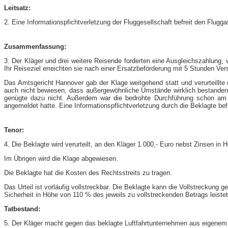
Leitsatz:
2. Eine Informationspfichtverletzung der Fluggesellschaft befreit den Flug
Zusammenfassung:
3. Der Kläger und drei weitere Reisende forderten eine Ausgleichszahlung, 
Ihr Reiseziel erreichten sie nach einer Ersatzbeförderung mit 5 Stunden Ve
Das Amtsgericht Hannover gab der Klage weitgehend statt und verurteillte d
auch nicht bewiesen, dass außergewöhnliche Umstände wirklich bestanden u
genügte dazu nicht. Außerdem war die bedrohte Durchführung schon am V
angemeldet hatte. Eine Informationspflichtverletzung durch die Beklagte befre
Tenor:
4. Die Beklagte wird verurteilt, an den Kläger 1.000,- Euro nebst Zinsen i
Im Übrigen wird die Klage abgewiesen.
Die Beklagte hat die Kosten des Rechtsstreits zu tragen.
Das Urteil ist vorläufig vollstreckbar. Die Beklagte kann die Vollstreckung
Sicherheit in Höhe von 110 % des jeweils zu vollstreckenden Betrags leistet
Tatbestand:
5. Der Kläger macht gegen das beklagte Luftfahrtunternehmen aus eigenem