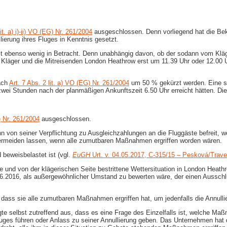
it. a) i)-​ii) VO (EG) Nr. 261/2004
ausgeschlossen. Denn vorliegend hat die Bekl
ierung ihres Fluges in Kenntnis gesetzt.
ebenso wenig in Betracht. Denn unabhängig davon, ob der sodann vom Kläg
Kläger und die Mitreisenden London Heathrow erst um 11.39 Uhr oder 12.00 Uh
ach
Art. 7 Abs. 2 lit. a) VO (EG) Nr. 261/2004
um 50 % gekürzt werden. Eine so
wei Stunden nach der planmäßigen Ankunftszeit 6.50 Uhr erreicht hätten. Dies 
 Nr. 261/2004
ausgeschlossen.
ann von seiner Verpflichtung zu Ausgleichzahlungen an die Fluggäste befreit,
ermeiden lassen, wenn alle zumutbaren Maßnahmen ergriffen worden wären.
d beweisbelastet ist (vgl.
EuGH
Urt. v. 04.05.2017, C-​315/15 – Pesková/Trave
 und von der klägerischen Seite bestrittene Wettersituation in London Heath
6.2016, als außergewöhnlicher Umstand zu bewerten wäre, der einen Ausschlus
n, dass sie alle zumutbaren Maßnahmen ergriffen hat, um jedenfalls die Annul
lagte selbst zutreffend aus, dass es eine Frage des Einzelfalls ist, welche
uges führen oder Anlass zu seiner Annullierung geben. Das Unternehmen hat 