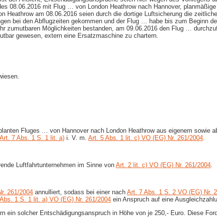
des 08.06.2016 mit Flug … von London Heathrow nach Hannover, planmäßige A
don Heathrow am 08.06.2016 seien durch die dortige Luftsicherung die zeitli
ungen bei den Abflugzeiten gekommen und der Flug … habe bis zum Beginn des
ihr zumutbaren Möglichkeiten bestanden, am 09.06.2016 den Flug … durchzufüh
utbar gewesen, extern eine Ersatzmaschine zu chartern.
wiesen.
 geplanten Fluges … von Hannover nach London Heathrow aus eigenem sowie a
Art. 7 Abs. 1 S. 1 lit. a)
i. V. m.
Art. 5 Abs. 1 lit. c) VO (EG) Nr. 261/2004
.
hrende Luftfahrtunternehmen im Sinne von
Art. 2 lit. c) VO (EG) Nr. 261/2004
.
Nr. 261/2004
annulliert, sodass bei einer nach
Art. 7 Abs. 1 S. 2 VO (EG) Nr. 
 Abs. 1 S. 1 lit. a) VO (EG) Nr. 261/2004
ein Anspruch auf eine Ausgleichzahlu
rrn ein solcher Entschädigungsanspruch in Höhe von je 250,- Euro. Diese Fo