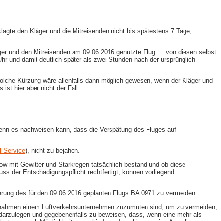
agte den Kläger und die Mitreisenden nicht bis spätestens 7 Tage,
er und den Mitreisenden am 09.06.2016 genutzte Flug … von diesen selbst
r und damit deutlich später als zwei Stunden nach der ursprünglich
lche Kürzung wäre allenfalls dann möglich gewesen, wenn der Kläger und
ist hier aber nicht der Fall.
 wenn es nachweisen kann, dass die Verspätung des Fluges auf
l Service
), nicht zu bejahen.
row mit Gewitter und Starkregen tatsächlich bestand und ob diese
s der Entschädigungspflicht rechtfertigt, können vorliegend
lierung des für den 09.06.2016 geplanten Flugs BA 0971 zu vermeiden.
 Maßnahmen einem Luftverkehrsunternehmen zuzumuten sind, um zu vermeiden,
darzulegen und gegebenenfalls zu beweisen, dass, wenn eine mehr als