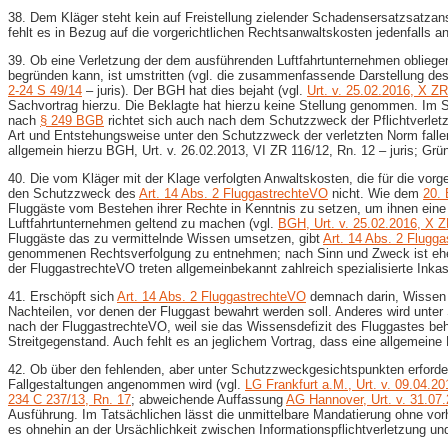
38. Dem Kläger steht kein auf Freistellung zielender Schadensersatzsatz
fehlt es in Bezug auf die vorgerichtlichen Rechtsanwaltskosten jedenfal
39. Ob eine Verletzung der dem ausführenden Luftfahrtunternehmen obliege
begründen kann, ist umstritten (vgl. die zusammenfassende Darstellung de
2-​24 S 49/14
– juris). Der BGH hat dies bejaht (vgl.
Urt. v. 25.02.2016, X ZR
Sachvortrag hierzu. Die Beklagte hat hierzu keine Stellung genommen. Im St
nach
§ 249 BGB
richtet sich auch nach dem Schutzzweck der Pflichtverletz
Art und Entstehungsweise unter den Schutzzweck der verletzten Norm falle
allgemein hierzu BGH, Urt. v. 26.02.2013, VI ZR 116/12, Rn. 12 – juris; Grü
40. Die vom Kläger mit der Klage verfolgten Anwaltskosten, die für die vor
den Schutzzweck des
Art. 14 Abs. 2 FluggastrechteVO
nicht. Wie dem
20.
Fluggäste vom Bestehen ihrer Rechte in Kenntnis zu setzen, um ihnen ein
Luftfahrtunternehmen geltend zu machen (vgl.
BGH, Urt. v. 25.02.2016, X Z
Fluggäste das zu vermittelnde Wissen umsetzen, gibt
Art. 14 Abs. 2 Flugg
genommenen Rechtsverfolgung zu entnehmen; nach Sinn und Zweck ist eher d
der FluggastrechteVO treten allgemeinbekannt zahlreich spezialisierte Inka
41. Erschöpft sich
Art. 14 Abs. 2 FluggastrechteVO
demnach darin, Wissen z
Nachteilen, vor denen der Fluggast bewahrt werden soll. Anderes wird unte
nach der FluggastrechteVO, weil sie das Wissensdefizit des Fluggastes beh
Streitgegenstand. Auch fehlt es an jeglichem Vortrag, dass eine allgemein
42. Ob über den fehlenden, aber unter Schutzzweckgesichtspunkten erforde
Fallgestaltungen angenommen wird (vgl.
LG Frankfurt a.M., Urt. v. 09.04.20
234 C 237/13, Rn. 17
; abweichende Auffassung
AG Hannover, Urt. v. 31.07
Ausführung. Im Tatsächlichen lässt die unmittelbare Mandatierung ohne vorh
es ohnehin an der Ursächlichkeit zwischen Informationspflichtverletzung u