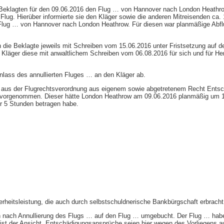
r Beklagten für den 09.06.2016 den Flug … von Hannover nach London Heathrow.
Flug. Hierüber informierte sie den Kläger sowie die anderen Mitreisenden ca.
Flug … von Hannover nach London Heathrow. Für diesen war planmäßige Abflug
en die Beklagte jeweils mit Schreiben vom 15.06.2016 unter Fristsetzung auf 
r Kläger diese mit anwaltlichem Schreiben vom 06.08.2016 für sich und für H
nlass des annullierten Fluges … an den Kläger ab.
 … aus der Flugrechtsverordnung aus eigenem sowie abgetretenem Recht Entsc
… vorgenommen. Dieser hätte London Heathrow am 09.06.2016 planmäßig um 12
er 5 Stunden betragen habe.
herheitsleistung, die auch durch selbstschuldnerische Bankbürgschaft erbrach
ten nach Annullierung des Flugs … auf den Flug … umgebucht. Der Flug … hab
 ist der Ansicht, Entschädigungsansprüche seien hier wegen des Vorliegens