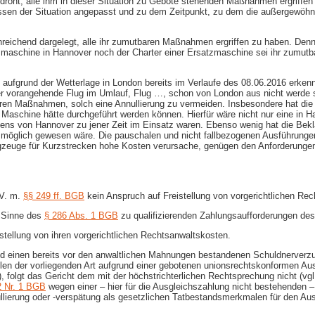
en droht, alle ihm in dieser Situation zu Gebote stehenden Maßnahmen ergriffe
sen der Situation angepasst und zu dem Zeitpunkt, zu dem die außergewöhnl
reichend dargelegt, alle ihr zumutbaren Maßnahmen ergriffen zu haben. Denn 
maschine in Hannover noch der Charter einer Ersatzmaschine sei ihr zumutb
 aufgrund der Wetterlage in London bereits im Verlaufe des 08.06.2016 erk
er vorangehende Flug im Umlauf, Flug …, schon von London aus nicht werde 
aren Maßnahmen, solch eine Annullierung zu vermeiden. Insbesondere hat die 
e Maschine hätte durchgeführt werden können. Hierfür wäre nicht nur eine i
ns von Hannover zu jener Zeit im Einsatz waren. Ebenso wenig hat die Beklag
 möglich gewesen wäre. Die pauschalen und nicht fallbezogenen Ausführungen 
ugzeuge für Kurzstrecken hohe Kosten verursache, genügen den Anforderunge
 V. m.
§§ 249 ff. BGB
kein Anspruch auf Freistellung von vorgerichtlichen Re
m Sinne des
§ 286 Abs. 1 BGB
zu qualifizierenden Zahlungsaufforderungen de
stellung von ihren vorgerichtlichen Rechtsanwaltskosten.
d einen bereits vor den anwaltlichen Mahnungen bestandenen Schuldnerverzug 
ällen der vorliegenden Art aufgrund einer gebotenen unionsrechtskonformen A
, folgt das Gericht dem mit der höchstrichterlichen Rechtsprechung nicht (vg
2 Nr. 1 BGB
wegen einer – hier für die Ausgleichszahlung nicht bestehende
lierung oder -verspätung als gesetzlichen Tatbestandsmerkmalen für den Aus