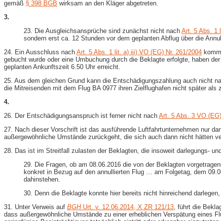
gemäß
§ 398 BGB
wirksam an den Kläger abgetreten.
3.
23. Die Ausgleichsansprüche sind zunächst nicht nach
Art. 5 Abs. 1 l
sondern erst ca. 12 Stunden vor dem geplanten Abflug über die Annull
24. Ein Ausschluss nach
Art. 5 Abs. 1 lit. a) iii) VO (EG) Nr. 261/2004
kommt 
gebucht wurde oder eine Umbuchung durch die Beklagte erfolgte, haben der 
geplanten Ankunftszeit 6.50 Uhr erreicht.
25. Aus dem gleichen Grund kann die Entschädigungszahlung auch nicht n
die Mitreisenden mit dem Flug BA 0977 ihren Zielflughafen nicht später als z
4.
26. Der Entschädigungsanspruch ist ferner nicht nach
Art. 5 Abs. 3 VO (EG)
27. Nach dieser Vorschrift ist das ausführende Luftfahrtunternehmen nur d
außergewöhnliche Umstände zurückgeht, die sich auch dann nicht hätten v
28. Das ist im Streitfall zulasten der Beklagten, die insoweit darlegungs- un
29. Die Fragen, ob am 08.06.2016 die von der Beklagten vorgetragene
konkret in Bezug auf den annullierten Flug … am Folgetag, dem 09.0
dahinstehen.
30. Denn die Beklagte konnte hier bereits nicht hinreichend darlege
31. Unter Verweis auf
BGH
Urt. v. 12.06.2014, X ZR 121/13
, führt die Bek
dass außergewöhnliche Umstände zu einer erheblichen Verspätung eines Fl