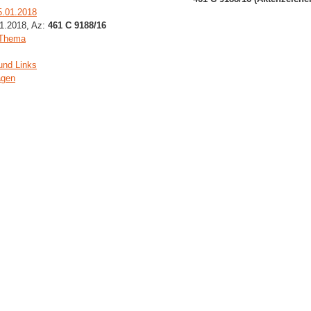
5.01.2018
01.2018, Az:
461 C 9188/16
 Thema
und Links
agen