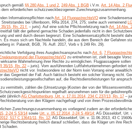
anspruch gemäß
§§ 280 Abs. 1 und 2
,
249 Abs. 1 BGB
i.V.m.
Art. 14 Abs. 2 Fl
ls an dem erforderlichen schutzzweckbezogenen Zurechnungszusammenhang.
nden Informationspflichten nach
Art. 14 FluggastrechteVO
eine Schadensersatz
s Streitstandes bei Ullenboom, RRa 2014, 274, 275; siehe auch verneinend
LG
 35/15, Rn. 21 f.
– juris). Auf eine solche Pflichtverletzung nach
Art. 14 Abs.
reitfall fällt der geltend gemachte Schaden jedenfalls nicht in den Schutzb
ung und wird durch diesen begrenzt. Eine Schadensersatzpflicht besteht dahe
n. Es muss sich um Nachteile handeln, die aus dem Bereich der Gefahren st
neberg in: Palandt, BGB, 76. Aufl. 2017, Vorb v § 249 Rn. 29).
gerichtliche Verfolgung ihres Ausgleichsanspruchs nach
Art. 6
,
7 Fluggastrech
 Erwägungsgrund der FluggastrechteVO
zu entnehmen ist, zielt besagte Vorschr
e wirksame Wahrnehmung ihrer Rechte zu ermöglichen. Flugpassagiere sollen 
R 35/15, Rn. 22
– juris). Vom ausführenden Luftfahrtunternehmen gefordert ist
astrechteVO
nicht vor. Insbesondere ist der Norm kein Vorrang einer anwaltli
as Gegenteil der Fall. Auch faktisch besteht ein solcher Vorrang nicht. G
ssodienstleistungsgesellschaften auf, die Rechtsdienstleistungen für anspruch
u vermitteln, zählen die (Umsetzungs-​)Kosten der von der Wissensvermittl
r Schutzzweckgesichtspunkten regelhaft anzunehmen sein für die gebührenpfl
ebt (ähnlich
AG Charlottenburg, Urt. v. 17.01.2014, 234 C 237/13, Rn. 17
– ju
e Rechtsberatung von den Klägern nachgefragt und von ihren Prozessbevollmäc
rlichen Zurechnungszusammenhang es vorliegend zudem an der erforderlichen 
15, 2-​24 S 53/14
sowie
Urt. v. 05.12.2014, 2-​24 S 49/14
; AG Düsseldorf, Urt. 
.2012, 517 C 13641/11, Rn. 12
; AG Düsseldorf, Urt. v. 11.06.2013, 43 C 15606
erige Rechtsberatung freilich darauf schließen, dass die Kläger um ihre Rech
nd Schaden.