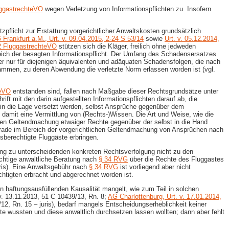
uggastrechteVO
wegen Verletzung von Informationspflichten zu. Insofern
pflicht zur Erstattung vorgerichtlicher Anwaltskosten grundsätzlich
 Frankfurt a.M., Urt. v. 09.04.2015, 2-​24 S 53/14
sowie
Urt. v. 05.12.2014,
 2 FluggastrechteVO
stützen sich die Kläger, freilich ohne jedweden
ereich der besagten Informationspflicht. Der Umfang des Schadensersatzes
r nur für diejenigen äquivalenten und adäquaten Schadensfolgen, die nach
ammen, zu deren Abwendung die verletzte Norm erlassen worden ist (vgl.
teVO
entstanden sind, fallen nach Maßgabe dieser Rechtsgrundsätze unter
ift mit den darin aufgestellten Informationspflichten darauf ab, die
in die Lage versetzt werden, selbst Ansprüche gegenüber dem
 damit eine Vermittlung von (Rechts-​)Wissen. Die Art und Weise, wie die
chen Geltendmachung etwaiger Rechte gegenüber der selbst in die Hand
erade im Bereich der vorgerichtlichen Geltendmachung von Ansprüchen nach
sberechtigte Fluggäste erbringen.
ung zu unterscheidenden konkreten Rechtsverfolgung nicht zu den
ichtige anwaltliche Beratung nach
§ 34 RVG
über die Rechte des Fluggastes
ris). Eine Anwaltsgebühr nach
§ 34 RVG
ist vorliegend aber nicht
htigten erbracht und abgerechnet worden ist.
haftungsausfüllenden Kausalität mangelt, wie zum Teil in solchen
v. 13.11.2013, 51 C 10439/13, Rn. 8;
AG Charlottenburg, Urt. v. 17.01.2014,
/12, Rn. 15 – juris), bedarf mangels Entscheidungserheblichkeit keiner
te wussten und diese anwaltlich durchsetzen lassen wollten; dann aber fehlt