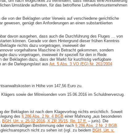
n hat, um nach Möglichkeit zu verhindern, dass hieraus eine Annullierung
ichen Umstände auftreten, für das betroffene Luftverkehrsunternehmen
die von der Beklagten unter Verweis auf verschiedene gerichtliche
ar gewesen, genügt den Anforderungen an einen substantiierten
ennbar davon ausgehen, dass auch die Durchführung des Fluges … von
starten können. Gerade vor dem Hintergrund dieser frühen Kenntnis
Beklagte nichts dazu vorgetragen, inwieweit der
n Hannover vorgehaltene Maschine in Betracht gekommen, sondern
te dazu vorgetragen, inwieweit ihr speziell für den in Rede
der Beklagten dazu, dass der Markt für kurzfristig verfügbare
n an die Darlegungslast aus
Art. 5 Abs. 3 VO (EG) Nr. 261/2004
chtsanwaltskosten in Höhe von 147,56 Euro zu.
s Klägers sowie der Mitreisenden vom 15.06.2016 im Schuldnerverzug.
der Beklagten ist nach dem Klagevortrag nichts ersichtlich. Soweit
uslegung des
§ 286 Abs. 2 Nr. 4 BGB
einer Mahnung „aus besonderen
l.
BGH, Urt. v. 25.02.2016, X ZR 35/15, Rn. 17 ff.
– juris). Die
n – kalendermäßigen Bestimmung oder nach
§ 286 Abs. 2 Nr. 2 BGB
gleichsanspruch nicht zu sehen ist (vgl. zu beidem
BGH, Urt. v.