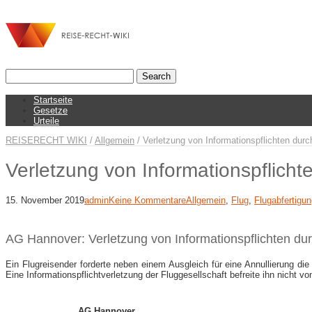
Startseite
Gesetze
Urteile
REISERECHT WIKI
/
Allgemein
/
Verletzung von Informationspflichten durc
Verletzung von Informationspflicht
15. November 2019
admin
Keine Kommentare
Allgemein
,
Flug
,
Flugabfertigu
AG Hannover: Verletzung von Informationspflichten dur
Ein Flugreisender forderte neben einem Ausgleich für eine Annullierung die
Eine Informationspflichtverletzung der Fluggesellschaft befreite ihn nicht von
AG Hannover