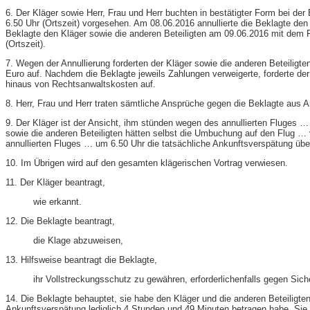
6. Der Kläger sowie Herr, Frau und Herr buchten in bestätigter Form bei de
6.50 Uhr (Ortszeit) vorgesehen. Am 08.06.2016 annullierte die Beklagte den 
Beklagte den Kläger sowie die anderen Beteiligten am 09.06.2016 mit dem 
(Ortszeit).
7. Wegen der Annullierung forderten der Kläger sowie die anderen Beteiligt
Euro auf. Nachdem die Beklagte jeweils Zahlungen verweigerte, forderte de
hinaus von Rechtsanwaltskosten auf.
8. Herr, Frau und Herr traten sämtliche Ansprüche gegen die Beklagte aus A
9. Der Kläger ist der Ansicht, ihm stünden wegen des annullierten Fluges
sowie die anderen Beteiligten hätten selbst die Umbuchung auf den Flug 
annullierten Fluges … um 6.50 Uhr die tatsächliche Ankunftsverspätung üb
10. Im Übrigen wird auf den gesamten klägerischen Vortrag verwiesen.
11. Der Kläger beantragt,
wie erkannt.
12. Die Beklagte beantragt,
die Klage abzuweisen,
13. Hilfsweise beantragt die Beklagte,
ihr Vollstreckungsschutz zu gewähren, erforderlichenfalls gegen Sic
14. Die Beklagte behauptet, sie habe den Kläger und die anderen Beteilig
Ankunftsverspätung lediglich 4 Stunden und 49 Minuten betragen habe. Sie