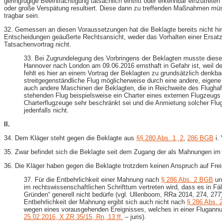
geringfügige Beeinträchtigung tatsächlich eintritt oder erkennbar einzutret
oder große Verspätung resultiert. Diese dann zu treffenden Maßnahmen müs
tragbar sein.
32. Gemessen an diesen Voraussetzungen hat die Beklagte bereits nicht hin
Entscheidungen geäußerte Rechtsansicht, weder das Vorhalten einer Ersatz
Tatsachenvortrag nicht.
33. Bei Zugrundelegung des Vorbringens der Beklagten musste diese
Hannover nach London am 09.06.2016 ernsthaft in Gefahr ist, weil d
fehlt es hier an einem Vortrag der Beklagten zu grundsätzlich denkb
streitgegenständliche Flug möglicherweise durch eine andere, eigen
auch andere Maschinen der Beklagten, die in Reichweite des Flughafe
stehenden Flug beispielsweise ein Charter eines externen Flugzeugs
Charterflugzeuge sehr beschränkt sei und die Anmietung solcher Fl
jedenfalls nicht.
II.
34. Dem Kläger steht gegen die Beklagte aus
§§ 280 Abs. 1, 2
,
286 BGB
i.
35. Zwar befindet sich die Beklagte seit dem Zugang der als Mahnungen i
36. Die Kläger haben gegen die Beklagte trotzdem keinen Anspruch auf Frei
37. Für die Entbehrlichkeit einer Mahnung nach
§ 286 Abs. 2 BGB
un
im rechtswissenschaftlichen Schrifttum vertreten wird, dass es in F
Gründen“ generell nicht bedürfe (vgl. Ullenboom, RRa 2014, 274, 277)
Entbehrlichkeit der Mahnung ergibt sich auch nicht nach
§ 286 Abs. 
wegen eines vorausgehenden Ereignisses, welches in einer Flugannul
25.02.2016, X ZR 35/15, Rn, 13 ff.
– juris).