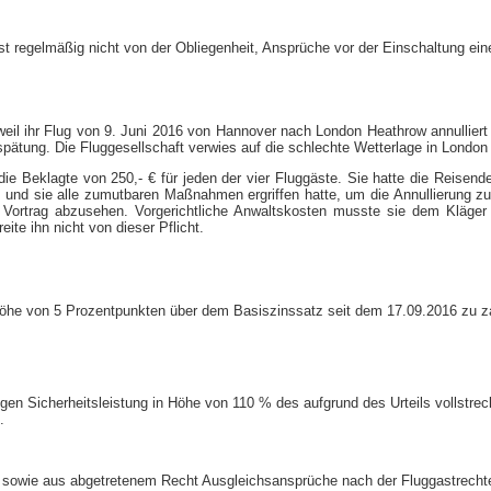
gast regelmäßig nicht von der Obliegenheit, Ansprüche vor der Einschaltung e
weil ihr Flug von 9. Juni 2016 von Hannover nach London Heathrow annulliert 
rspätung. Die Fluggesellschaft verwies auf die schlechte Wetterlage in Lond
ie Beklagte von 250,- € für jeden der vier Fluggäste. Sie hatte die Reisende
nd sie alle zumutbaren Maßnahmen ergriffen hatte, um die Annullierung zu 
ortrag abzusehen. Vorgerichtliche Anwaltskosten musste sie dem Kläger je
ite ihn nicht von dieser Pflicht.
n Höhe von 5 Prozentpunkten über dem Basiszinssatz seit dem 17.09.2016 zu z
 gegen Sicherheitsleistung in Höhe von 110 % des aufgrund des Urteils vollstr
.
 sowie aus abgetretenem Recht Ausgleichsansprüche nach der Fluggastrechte