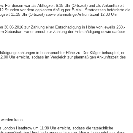
 Für diesen war als Abflugzeit 6.15 Uhr (Ortszeit) und als Ankunftszeit
 12 Stunden vor dem geplanten Abflug per E-​Mail. Stattdessen beförderte die
zeit 11.15 Uhr (Ortszeit) sowie planmäßige Ankunftszeit 12.00 Uhr
den 30.06.2016 zur Zahlung einer Entschädigung in Höhe von jeweils 250,-
errn Sebastian Exner erneut zur Zahlung der Entschädigung sowie darüber
hädigungszahlungen in beanspruchter Höhe zu. Der Kläger behauptet, er
.00 Uhr erreicht, sodass im Vergleich zur planmäßigen Ankunftszeit des
t werden kann.
e London Heathrow um 11:39 Uhr erreicht, sodass die tatsächliche
 außergewöhnlicher Umstände ausgeschlossen. Hierzu behauptet sie, dass