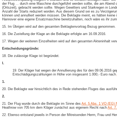
der Flug … durch eine Maschine durchgeführt werden sollte, die am Abend 
(Ortszeit), gebracht werden sollte. Wegen Gewitters und Starkregen in Lon
Anzahl der Starts reduziert worden. Aus diesem Grund sei es zu Verzöger
können und annulliert werden müssen. Die Beklagte meint, es hätten keine 
Hannover eine eigene Ersatzmaschine bereitzuhalten, noch wäre es ihr zum
15. Im Übrigen wird auf den gesamten Beklagtenvortrag Bezug genommen.
16. Die Zustellung der Klage an die Beklagte erfolgte am 16.09.2016.
17. Wegen der weiteren Einzelheiten wird auf den gesamten Akteninhalt ver
Entscheidungsgründe:
18. Die zulässige Klage ist begründet.
I.
19. Der Kläger hat wegen der Annullierung des für den 09.06.2016
Entschädigungszahlungen in Höhe von insgesamt 1.000,- Euro nach
1.
20. Die Beklagte war hinsichtlich des in Rede stehenden Fluges das ausfü
2.
21. Der Flug wurde durch die Beklagte im Sinne des
Art. 5 Abs. 1 VO (EG) 
Heathrow von 705 km dem Kläger zunächst aus eigenem Recht nach
Art. 7
22. Ebenso entstand jeweils in Person der Mitreisenden Herrn, Frau und He