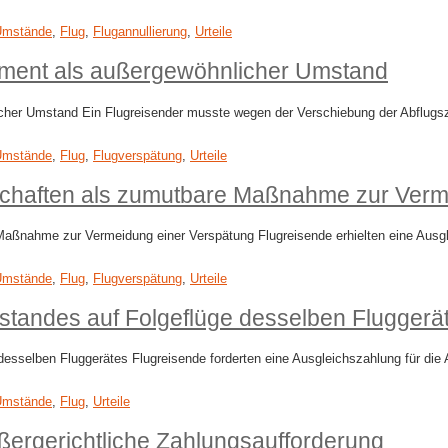
Umstände
,
Flug
,
Flugannullierung
,
Urteile
ment als außergewöhnlicher Umstand
er Umstand Ein Flugreisender musste wegen der Verschiebung der Abflugsze
Umstände
,
Flug
,
Flugverspätung
,
Urteile
schaften als zumutbare Maßnahme zur Verm
ßnahme zur Vermeidung einer Verspätung Flugreisende erhielten eine Ausgle
Umstände
,
Flug
,
Flugverspätung
,
Urteile
tandes auf Folgeflüge desselben Fluggerä
selben Fluggerätes Flugreisende forderten eine Ausgleichszahlung für die An
Umstände
,
Flug
,
Urteile
ßergerichtliche Zahlungsaufforderung