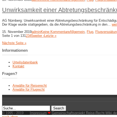
Unwirksamkeit einer Abtretungsbeschränk
AG Nürnberg: Unwirksamkeit einer Abtretungsbeschränkung für Entschädigu
Der Klage wurde stattgegeben, da die Abtretungsbeschränkung in den…
wei
15. November 2019
admin
Keine Kommentare
Allgemein
,
Flug
,
Flugverspätun
Seite 1 von 13
1
2
3
4
5
weiter ›
Letzte »
Nächste Seite »
Informationen
Urteilsdatenbank
Kontakt
Fragen?
Anwälte für Reiserecht
Anwälte für Flugrecht
© 1995 - 2019
Impressum
❤
Gemeinschaftsprojekt Reise-Recht-Wiki.de
nach oben