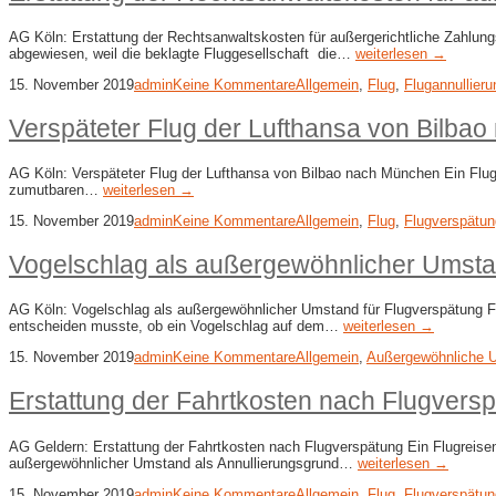
AG Köln: Erstattung der Rechtsanwaltskosten für außergerichtliche Zahlungs
abgewiesen, weil die beklagte Fluggesellschaft die…
weiterlesen →
15. November 2019
admin
Keine Kommentare
Allgemein
,
Flug
,
Flugannullieru
Verspäteter Flug der Lufthansa von Bilba
AG Köln: Verspäteter Flug der Lufthansa von Bilbao nach München Ein Flugre
zumutbaren…
weiterlesen →
15. November 2019
admin
Keine Kommentare
Allgemein
,
Flug
,
Flugverspätun
Vogelschlag als außergewöhnlicher Umsta
AG Köln: Vogelschlag als außergewöhnlicher Umstand für Flugverspätung Fl
entscheiden musste, ob ein Vogelschlag auf dem…
weiterlesen →
15. November 2019
admin
Keine Kommentare
Allgemein
,
Außergewöhnliche 
Erstattung der Fahrtkosten nach Flugvers
AG Geldern: Erstattung der Fahrtkosten nach Flugverspätung Ein Flugreisend
außergewöhnlicher Umstand als Annullierungsgrund…
weiterlesen →
15. November 2019
admin
Keine Kommentare
Allgemein
,
Flug
,
Flugverspätun