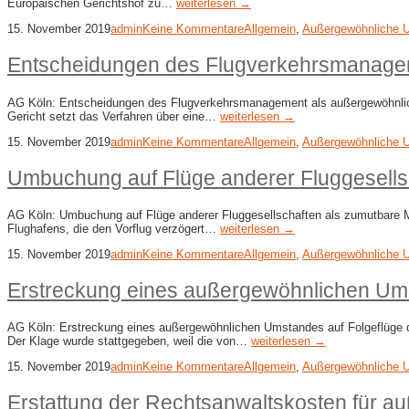
Europäischen Gerichtshof zu…
weiterlesen →
15. November 2019
admin
Keine Kommentare
Allgemein
,
Außergewöhnliche 
Entscheidungen des Flugverkehrsmanage
AG Köln: Entscheidungen des Flugverkehrsmanagement als außergewöhnlich
Gericht setzt das Verfahren über eine…
weiterlesen →
15. November 2019
admin
Keine Kommentare
Allgemein
,
Außergewöhnliche 
Umbuchung auf Flüge anderer Fluggesell
AG Köln: Umbuchung auf Flüge anderer Fluggesellschaften als zumutbare Ma
Flughafens, die den Vorflug verzögert…
weiterlesen →
15. November 2019
admin
Keine Kommentare
Allgemein
,
Außergewöhnliche 
Erstreckung eines außergewöhnlichen Ums
AG Köln: Erstreckung eines außergewöhnlichen Umstandes auf Folgeflüge des
Der Klage wurde stattgegeben, weil die von…
weiterlesen →
15. November 2019
admin
Keine Kommentare
Allgemein
,
Außergewöhnliche 
Erstattung der Rechtsanwaltskosten für au