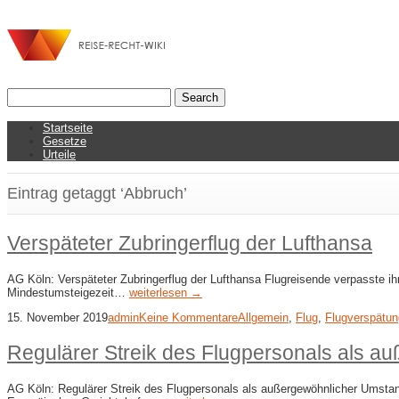
Startseite
Gesetze
Urteile
Eintrag getaggt ‘Abbruch’
Verspäteter Zubringerflug der Lufthansa
AG Köln: Verspäteter Zubringerflug der Lufthansa Flugreisende verpasste ih
Mindestumsteigezeit…
weiterlesen →
15. November 2019
admin
Keine Kommentare
Allgemein
,
Flug
,
Flugverspätun
Regulärer Streik des Flugpersonals als 
AG Köln: Regulärer Streik des Flugpersonals als außergewöhnlicher Umstan