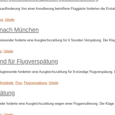
aufforderung Von einer Annullierung betroffene Fluggäste forderten die Erst
ng
,
Urteile
o nach München
isender forderte eine Ausgleichszahlung für 6 Stunden Verspätung. Der Klage
g
,
Urteile
nd für Flugverspätung
ugreisende forderten eine Ausgleichszahlung für 9-stündige Flugverspätung. 
Umstände
,
Flug
,
Flugverspätung
,
Urteile
pätung
er forderte eine Ausgleichszahlung wegen einer Flugannullierung. Die Klage 
g
,
Urteile