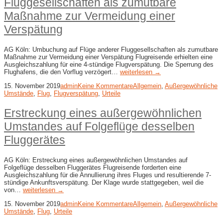
Fluggesellschaften als zumutbare
Maßnahme zur Vermeidung einer
Verspätung
AG Köln: Umbuchung auf Flüge anderer Fluggesellschaften als zumutbare
Maßnahme zur Vermeidung einer Verspätung Flugreisende erhielten eine
Ausgleichszahlung für eine 4-stündige Flugverspätung. Die Sperrung des
Flughafens, die den Vorflug verzögert…
weiterlesen →
15. November 2019
admin
Keine Kommentare
Allgemein
,
Außergewöhnliche
Umstände
,
Flug
,
Flugverspätung
,
Urteile
Erstreckung eines außergewöhnlichen
Umstandes auf Folgeflüge desselben
Fluggerätes
AG Köln: Erstreckung eines außergewöhnlichen Umstandes auf
Folgeflüge desselben Fluggerätes Flugreisende forderten eine
Ausgleichszahlung für die Annullierung ihres Fluges und resultierende 7-
stündige Ankunftsverspätung. Der Klage wurde stattgegeben, weil die
von…
weiterlesen →
15. November 2019
admin
Keine Kommentare
Allgemein
,
Außergewöhnliche
Umstände
,
Flug
,
Urteile