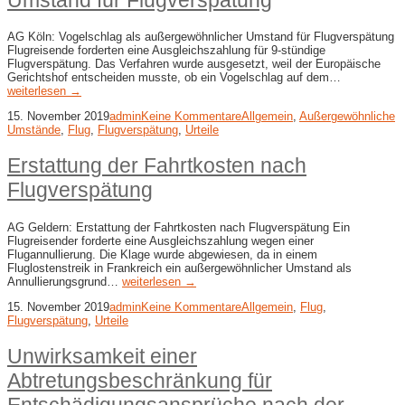
Umstand für Flugverspätung
AG Köln: Vogelschlag als außergewöhnlicher Umstand für Flugverspätung
Flugreisende forderten eine Ausgleichszahlung für 9-stündige
Flugverspätung. Das Verfahren wurde ausgesetzt, weil der Europäische
Gerichtshof entscheiden musste, ob ein Vogelschlag auf dem…
weiterlesen →
15. November 2019
admin
Keine Kommentare
Allgemein
,
Außergewöhnliche
Umstände
,
Flug
,
Flugverspätung
,
Urteile
Erstattung der Fahrtkosten nach
Flugverspätung
AG Geldern: Erstattung der Fahrtkosten nach Flugverspätung Ein
Flugreisender forderte eine Ausgleichszahlung wegen einer
Flugannullierung. Die Klage wurde abgewiesen, da in einem
Fluglostenstreik in Frankreich ein außergewöhnlicher Umstand als
Annullierungsgrund…
weiterlesen →
15. November 2019
admin
Keine Kommentare
Allgemein
,
Flug
,
Flugverspätung
,
Urteile
Unwirksamkeit einer
Abtretungsbeschränkung für
Entschädigungsansprüche nach der