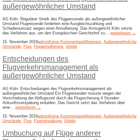
außergewöhnlicher Umstand
AG Köln: Regulärer Streik des Flugpersonals als außergewöhnlicher
Umstand Flugreisende forderten eine Ausgleichszahlung und
Schadensersatz wegen einer Annullierung. Das Amtsgericht Köln setzte
das Verfahren aus, um den Europäischen Gerichtshof zu…
weiterlesen →
15. November 2019
admin
Keine Kommentare
Allgemein
,
Außergewöhnliche
Umstände
,
Flug
,
Flugannullierung
,
Urteile
Entscheidungen des
Flugverkehrsmanagement als
außergewöhnlicher Umstand
AG Köln: Entscheidungen des Flugverkehrsmanagement als
außergewöhnlicher Umstand Ein Flugreisender musste wegen der
Verschiebung der Abflugszeit durch die Flugsicherung 4 Stunden
Ankunftsverspätung erdulden. Das Gericht setzt das Verfahren über
eine…
weiterlesen →
15. November 2019
admin
Keine Kommentare
Allgemein
,
Außergewöhnliche
Umstände
,
Flug
,
Flugverspätung
,
Urteile
Umbuchung auf Flüge anderer