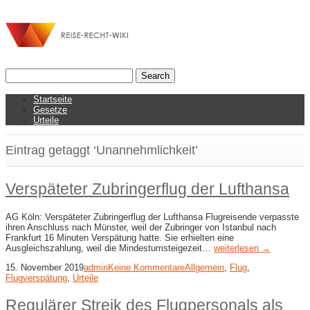
Startseite
Gesetze
Urteile
Eintrag getaggt ‘Unannehmlichkeit’
Verspäteter Zubringerflug der Lufthansa
AG Köln: Verspäteter Zubringerflug der Lufthansa Flugreisende verpasste
ihren Anschluss nach Münster, weil der Zubringer von Istanbul nach
Frankfurt 16 Minuten Verspätung hatte. Sie erhielten eine
Ausgleichszahlung, weil die Mindestumsteigezeit…
weiterlesen →
15. November 2019
admin
Keine Kommentare
Allgemein
,
Flug
,
Flugverspätung
,
Urteile
Regulärer Streik des Flugpersonals als