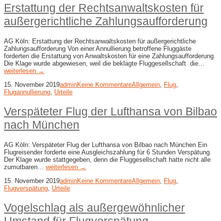
Erstattung der Rechtsanwaltskosten für
außergerichtliche Zahlungsaufforderung
AG Köln: Erstattung der Rechtsanwaltskosten für außergerichtliche
Zahlungsaufforderung Von einer Annullierung betroffene Fluggäste
forderten die Erstattung von Anwaltskosten für eine Zahlungsaufforderung.
Die Klage wurde abgewiesen, weil die beklagte Fluggesellschaft die…
weiterlesen →
15. November 2019
admin
Keine Kommentare
Allgemein
,
Flug
,
Flugannullierung
,
Urteile
Verspäteter Flug der Lufthansa von Bilbao
nach München
AG Köln: Verspäteter Flug der Lufthansa von Bilbao nach München Ein
Flugreisender forderte eine Ausgleichszahlung für 6 Stunden Verspätung.
Der Klage wurde stattgegeben, denn die Fluggesellschaft hatte nicht alle
zumutbaren…
weiterlesen →
15. November 2019
admin
Keine Kommentare
Allgemein
,
Flug
,
Flugverspätung
,
Urteile
Vogelschlag als außergewöhnlicher