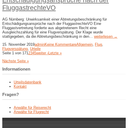
FluggastrechteVO
AG Nürnberg: Unwirksamkeit einer Abtretungsbeschränkung für
Entschädigungsansprüche nach der FluggastrechteVO Eine
Fluggastvertretung forderte aus abgetretenem Recht eine
Ausgleichszahlung für eine Flugverspätung. Der Klage wurde
stattgegeben, da die Abtretungsbeschränkung in den…
weiterlesen →
15. November 2019
admin
Keine Kommentare
Allgemein
,
Flug
,
Flugverspätung
,
Urteile
Seite 1 von 17
1
2
3
4
5
weiter ›
Letzte »
Nächste Seite »
Informationen
Urteilsdatenbank
Kontakt
Fragen?
Anwälte für Reiserecht
Anwälte für Flugrecht