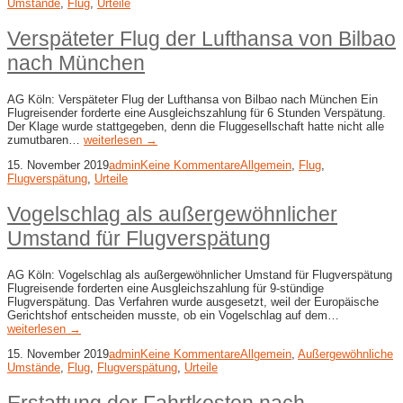
Umstände
,
Flug
,
Urteile
Verspäteter Flug der Lufthansa von Bilbao
nach München
AG Köln: Verspäteter Flug der Lufthansa von Bilbao nach München Ein
Flugreisender forderte eine Ausgleichszahlung für 6 Stunden Verspätung.
Der Klage wurde stattgegeben, denn die Fluggesellschaft hatte nicht alle
zumutbaren…
weiterlesen →
15. November 2019
admin
Keine Kommentare
Allgemein
,
Flug
,
Flugverspätung
,
Urteile
Vogelschlag als außergewöhnlicher
Umstand für Flugverspätung
AG Köln: Vogelschlag als außergewöhnlicher Umstand für Flugverspätung
Flugreisende forderten eine Ausgleichszahlung für 9-stündige
Flugverspätung. Das Verfahren wurde ausgesetzt, weil der Europäische
Gerichtshof entscheiden musste, ob ein Vogelschlag auf dem…
weiterlesen →
15. November 2019
admin
Keine Kommentare
Allgemein
,
Außergewöhnliche
Umstände
,
Flug
,
Flugverspätung
,
Urteile