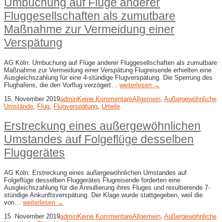
Umbuchung auf Flüge anderer
Fluggesellschaften als zumutbare
Maßnahme zur Vermeidung einer
Verspätung
AG Köln: Umbuchung auf Flüge anderer Fluggesellschaften als zumutbare
Maßnahme zur Vermeidung einer Verspätung Flugreisende erhielten eine
Ausgleichszahlung für eine 4-stündige Flugverspätung. Die Sperrung des
Flughafens, die den Vorflug verzögert…
weiterlesen →
15. November 2019
admin
Keine Kommentare
Allgemein
,
Außergewöhnliche
Umstände
,
Flug
,
Flugverspätung
,
Urteile
Erstreckung eines außergewöhnlichen
Umstandes auf Folgeflüge desselben
Fluggerätes
AG Köln: Erstreckung eines außergewöhnlichen Umstandes auf
Folgeflüge desselben Fluggerätes Flugreisende forderten eine
Ausgleichszahlung für die Annullierung ihres Fluges und resultierende 7-
stündige Ankunftsverspätung. Der Klage wurde stattgegeben, weil die
von…
weiterlesen →
15. November 2019
admin
Keine Kommentare
Allgemein
,
Außergewöhnliche