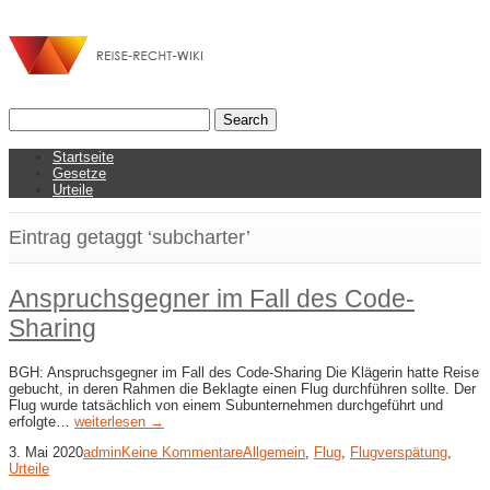
Startseite
Gesetze
Urteile
Eintrag getaggt ‘subcharter’
Anspruchsgegner im Fall des Code-​
Sharing
BGH: Anspruchsgegner im Fall des Code-​Sharing Die Klägerin hatte Reise
gebucht, in deren Rahmen die Beklagte einen Flug durchführen sollte. Der
Flug wurde tatsächlich von einem Subunternehmen durchgeführt und
erfolgte…
weiterlesen →
3. Mai 2020
admin
Keine Kommentare
Allgemein
,
Flug
,
Flugverspätung
,
Urteile