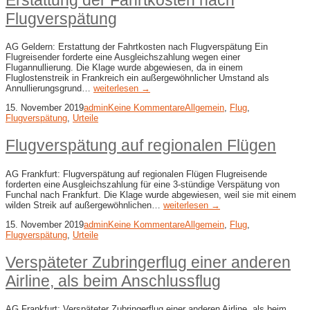
Erstattung der Fahrtkosten nach
Flugverspätung
AG Geldern: Erstattung der Fahrtkosten nach Flugverspätung Ein
Flugreisender forderte eine Ausgleichszahlung wegen einer
Flugannullierung. Die Klage wurde abgewiesen, da in einem
Fluglostenstreik in Frankreich ein außergewöhnlicher Umstand als
Annullierungsgrund…
weiterlesen →
15. November 2019
admin
Keine Kommentare
Allgemein
,
Flug
,
Flugverspätung
,
Urteile
Flugverspätung auf regionalen Flügen
AG Frankfurt: Flugverspätung auf regionalen Flügen Flugreisende
forderten eine Ausgleichszahlung für eine 3-stündige Verspätung von
Funchal nach Frankfurt. Die Klage wurde abgewiesen, weil sie mit einem
wilden Streik auf außergewöhnlichen…
weiterlesen →
15. November 2019
admin
Keine Kommentare
Allgemein
,
Flug
,
Flugverspätung
,
Urteile
Verspäteter Zubringerflug einer anderen
Airline, als beim Anschlussflug
AG Frankfurt: Verspäteter Zubringerflug einer anderen Airline, als beim