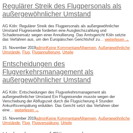
Regulärer Streik des Flugpersonals als
außergewöhnlicher Umstand
AG Köln: Regulärer Streik des Flugpersonals als außergewöhnlicher
Umstand Flugreisende forderten eine Ausgleichszahlung und
Schadensersatz wegen einer Annullierung. Das Amtsgericht Köln setzte
das Verfahren aus, um den Europäischen Gerichtshof zu…
weiterlesen →
15. November 2019
admin
Keine Kommentare
Allgemein
,
Außergewöhnliche
Umstände
,
Flug
,
Flugannullierung
,
Urteile
Entscheidungen des
Flugverkehrsmanagement als
außergewöhnlicher Umstand
AG Köln: Entscheidungen des Flugverkehrsmanagement als
außergewöhnlicher Umstand Ein Flugreisender musste wegen der
Verschiebung der Abflugszeit durch die Flugsicherung 4 Stunden
Ankunftsverspätung erdulden. Das Gericht setzt das Verfahren über
eine…
weiterlesen →
15. November 2019
admin
Keine Kommentare
Allgemein
,
Außergewöhnliche
Umstände
,
Flug
,
Flugverspätung
,
Urteile