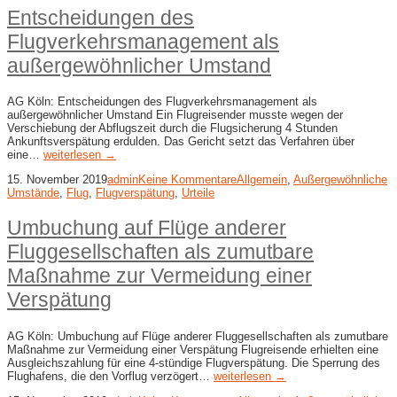
Entscheidungen des
Flugverkehrsmanagement als
außergewöhnlicher Umstand
AG Köln: Entscheidungen des Flugverkehrsmanagement als
außergewöhnlicher Umstand Ein Flugreisender musste wegen der
Verschiebung der Abflugszeit durch die Flugsicherung 4 Stunden
Ankunftsverspätung erdulden. Das Gericht setzt das Verfahren über
eine…
weiterlesen →
15. November 2019
admin
Keine Kommentare
Allgemein
,
Außergewöhnliche
Umstände
,
Flug
,
Flugverspätung
,
Urteile
Umbuchung auf Flüge anderer
Fluggesellschaften als zumutbare
Maßnahme zur Vermeidung einer
Verspätung
AG Köln: Umbuchung auf Flüge anderer Fluggesellschaften als zumutbare
Maßnahme zur Vermeidung einer Verspätung Flugreisende erhielten eine
Ausgleichszahlung für eine 4-stündige Flugverspätung. Die Sperrung des
Flughafens, die den Vorflug verzögert…
weiterlesen →