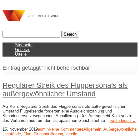
Startseite
Gesetze
Urteile
Eintrag getaggt ‘nicht beherrschbar’
Regulärer Streik des Flugpersonals als
außergewöhnlicher Umstand
AG Köln: Regulärer Streik des Flugpersonals als außergewöhnlicher
Umstand Flugreisende forderten eine Ausgleichszahlung und
Schadensersatz wegen einer Annullierung. Das Amtsgericht Köln setzte
das Verfahren aus, um den Europäischen Gerichtshof zu…
weiterlesen →
15. November 2019
admin
Keine Kommentare
Allgemein
,
Außergewöhnliche
Umstände
,
Flug
,
Flugannullierung
,
Urteile