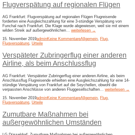
Flugverspätung auf regionalen Flügen
AG Frankfurt: Flugverspätung auf regionalen Flügen Flugreisende
forderten eine Ausgleichszahlung für eine 3-stündige Verspätung von
Funchal nach Frankfurt. Die Klage wurde abgewiesen, weil sie mit einem
wilden Streik auf außergewöhnlichen…
weiterlesen →
15. November 2019
admin
Keine Kommentare
Allgemein
,
Flug
,
Flugverspätung
,
Urteile
Verspäteter Zubringerflug einer anderen
Airline, als beim Anschlussflug
AG Frankfurt: Verspäteter Zubringerflug einer anderen Airline, als beim
Anschlussflug Flugreisende erhielten eine Ausgleichszahlung für eine 14-
stündige Verspätung von Frankfurt auf die Seychellen, obwohl die
verpassten Anschlüsse von anderen Fluggesellschaften…
weiterlesen →
15. November 2019
admin
Keine Kommentare
Allgemein
,
Flug
,
Flugverspätung
,
Urteile
Zumutbare Maßnahmen bei
außergewöhnlichen Umständen
LG Düsseldorf: Zumutbare Maßnahmen bei außergewöhnlichen