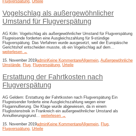
Flugverspätung
,
Urteile
Vogelschlag als außergewöhnlicher
Umstand für Flugverspätung
AG Köln: Vogelschlag als außergewöhnlicher Umstand für Flugverspätung
Flugreisende forderten eine Ausgleichszahlung für 9-stündige
Flugverspätung. Das Verfahren wurde ausgesetzt, weil der Europäische
Gerichtshof entscheiden musste, ob ein Vogelschlag auf dem…
weiterlesen →
15. November 2019
admin
Keine Kommentare
Allgemein
,
Außergewöhnliche
Umstände
,
Flug
,
Flugverspätung
,
Urteile
Erstattung der Fahrtkosten nach
Flugverspätung
AG Geldern: Erstattung der Fahrtkosten nach Flugverspätung Ein
Flugreisender forderte eine Ausgleichszahlung wegen einer
Flugannullierung. Die Klage wurde abgewiesen, da in einem
Fluglostenstreik in Frankreich ein außergewöhnlicher Umstand als
Annullierungsgrund…
weiterlesen →
15. November 2019
admin
Keine Kommentare
Allgemein
,
Flug
,
Flugverspätung
,
Urteile