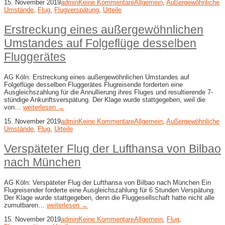
15. November 2019
admin
Keine Kommentare
Allgemein
,
Außergewöhnliche
Umstände
,
Flug
,
Flugverspätung
,
Urteile
Erstreckung eines außergewöhnlichen
Umstandes auf Folgeflüge desselben
Fluggerätes
AG Köln: Erstreckung eines außergewöhnlichen Umstandes auf
Folgeflüge desselben Fluggerätes Flugreisende forderten eine
Ausgleichszahlung für die Annullierung ihres Fluges und resultierende 7-
stündige Ankunftsverspätung. Der Klage wurde stattgegeben, weil die
von…
weiterlesen →
15. November 2019
admin
Keine Kommentare
Allgemein
,
Außergewöhnliche
Umstände
,
Flug
,
Urteile
Verspäteter Flug der Lufthansa von Bilbao
nach München
AG Köln: Verspäteter Flug der Lufthansa von Bilbao nach München Ein
Flugreisender forderte eine Ausgleichszahlung für 6 Stunden Verspätung.
Der Klage wurde stattgegeben, denn die Fluggesellschaft hatte nicht alle
zumutbaren…
weiterlesen →
15. November 2019
admin
Keine Kommentare
Allgemein
,
Flug
,