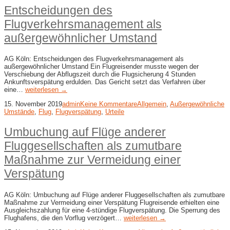
Entscheidungen des
Flugverkehrsmanagement als
außergewöhnlicher Umstand
AG Köln: Entscheidungen des Flugverkehrsmanagement als
außergewöhnlicher Umstand Ein Flugreisender musste wegen der
Verschiebung der Abflugszeit durch die Flugsicherung 4 Stunden
Ankunftsverspätung erdulden. Das Gericht setzt das Verfahren über
eine…
weiterlesen →
15. November 2019
admin
Keine Kommentare
Allgemein
,
Außergewöhnliche
Umstände
,
Flug
,
Flugverspätung
,
Urteile
Umbuchung auf Flüge anderer
Fluggesellschaften als zumutbare
Maßnahme zur Vermeidung einer
Verspätung
AG Köln: Umbuchung auf Flüge anderer Fluggesellschaften als zumutbare
Maßnahme zur Vermeidung einer Verspätung Flugreisende erhielten eine
Ausgleichszahlung für eine 4-stündige Flugverspätung. Die Sperrung des
Flughafens, die den Vorflug verzögert…
weiterlesen →