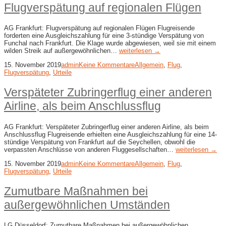
Flugverspätung auf regionalen Flügen
AG Frankfurt: Flugverspätung auf regionalen Flügen Flugreisende
forderten eine Ausgleichszahlung für eine 3-stündige Verspätung von
Funchal nach Frankfurt. Die Klage wurde abgewiesen, weil sie mit einem
wilden Streik auf außergewöhnlichen…
weiterlesen →
15. November 2019
admin
Keine Kommentare
Allgemein
,
Flug
,
Flugverspätung
,
Urteile
Verspäteter Zubringerflug einer anderen
Airline, als beim Anschlussflug
AG Frankfurt: Verspäteter Zubringerflug einer anderen Airline, als beim
Anschlussflug Flugreisende erhielten eine Ausgleichszahlung für eine 14-
stündige Verspätung von Frankfurt auf die Seychellen, obwohl die
verpassten Anschlüsse von anderen Fluggesellschaften…
weiterlesen →
15. November 2019
admin
Keine Kommentare
Allgemein
,
Flug
,
Flugverspätung
,
Urteile
Zumutbare Maßnahmen bei
außergewöhnlichen Umständen
LG Düsseldorf: Zumutbare Maßnahmen bei außergewöhnlichen