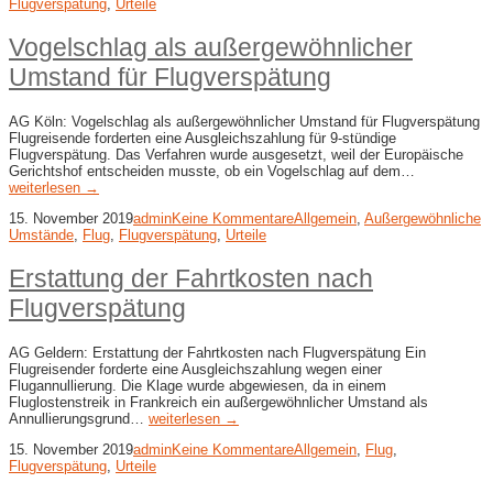
Flugverspätung
,
Urteile
Vogelschlag als außergewöhnlicher
Umstand für Flugverspätung
AG Köln: Vogelschlag als außergewöhnlicher Umstand für Flugverspätung
Flugreisende forderten eine Ausgleichszahlung für 9-stündige
Flugverspätung. Das Verfahren wurde ausgesetzt, weil der Europäische
Gerichtshof entscheiden musste, ob ein Vogelschlag auf dem…
weiterlesen →
15. November 2019
admin
Keine Kommentare
Allgemein
,
Außergewöhnliche
Umstände
,
Flug
,
Flugverspätung
,
Urteile
Erstattung der Fahrtkosten nach
Flugverspätung
AG Geldern: Erstattung der Fahrtkosten nach Flugverspätung Ein
Flugreisender forderte eine Ausgleichszahlung wegen einer
Flugannullierung. Die Klage wurde abgewiesen, da in einem
Fluglostenstreik in Frankreich ein außergewöhnlicher Umstand als
Annullierungsgrund…
weiterlesen →
15. November 2019
admin
Keine Kommentare
Allgemein
,
Flug
,
Flugverspätung
,
Urteile