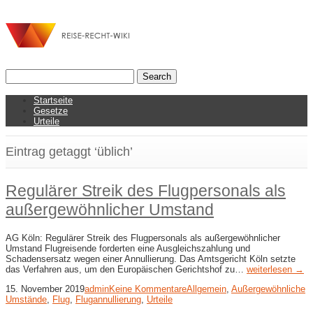
Startseite
Gesetze
Urteile
Eintrag getaggt ‘üblich’
Regulärer Streik des Flugpersonals als
außergewöhnlicher Umstand
AG Köln: Regulärer Streik des Flugpersonals als außergewöhnlicher
Umstand Flugreisende forderten eine Ausgleichszahlung und
Schadensersatz wegen einer Annullierung. Das Amtsgericht Köln setzte
das Verfahren aus, um den Europäischen Gerichtshof zu…
weiterlesen →
15. November 2019
admin
Keine Kommentare
Allgemein
,
Außergewöhnliche
Umstände
,
Flug
,
Flugannullierung
,
Urteile