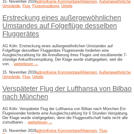
15. November 2019
admin
Keine Kommentare
Allgemein
,
Außergewöhnliche
Umstände
,
Flug
,
Flugverspätung
,
Urteile
Erstreckung eines außergewöhnlichen
Umstandes auf Folgeflüge desselben
Fluggerätes
AG Köln: Erstreckung eines außergewöhnlichen Umstandes auf
Folgeflüge desselben Fluggerätes Flugreisende forderten eine
Ausgleichszahlung für die Annullierung ihres Fluges und resultierende 7-
stündige Ankunftsverspätung. Der Klage wurde stattgegeben, weil die
von…
weiterlesen →
15. November 2019
admin
Keine Kommentare
Allgemein
,
Außergewöhnliche
Umstände
,
Flug
,
Urteile
Verspäteter Flug der Lufthansa von Bilbao
nach München
AG Köln: Verspäteter Flug der Lufthansa von Bilbao nach München Ein
Flugreisender forderte eine Ausgleichszahlung für 6 Stunden Verspätung.
Der Klage wurde stattgegeben, denn die Fluggesellschaft hatte nicht alle
zumutbaren…
weiterlesen →
15. November 2019
admin
Keine Kommentare
Allgemein
,
Flug
,