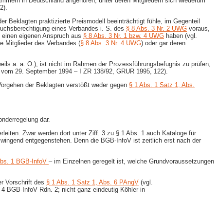
kammern in Deutschland angehören, unter deren Mitgliedern sich wiederum
2).
 Beklagten praktizierte Preismodell beeinträchtigt fühle, im Gegenteil
spruchsberechtigung eines Verbandes i. S. des
§ 8 Abs. 3 Nr. 2 UWG
voraus,
ung einen eigenen Anspruch aus
§ 8 Abs. 3 Nr. 1 bzw. 4 UWG
haben (vgl.
e Mitglieder des Verbandes (
§ 8 Abs. 3 Nr. 4 UWG
) oder gar deren
eils a. a. O.), ist nicht im Rahmen der Prozessführungsbefugnis zu prüfen,
l vom 29. September 1994 – I ZR 138/92, GRUR 1995, 122).
orgehen der Beklagten verstößt weder gegen
§ 1 Abs. 1 Satz 1, Abs.
onderregelung dar.
eiten. Zwar werden dort unter Ziff. 3 zu § 1 Abs. 1 auch Kataloge für
zwingend entgegenstehen. Denn die BGB-InfoV ist zeitlich erst nach der
bs. 1 BGB-InfoV
– im Einzelnen geregelt ist, welche Grundvoraussetzungen
er Vorschrift des
§ 1 Abs. 1 Satz 1, Abs. 6 PAngV
(vgl.
 BGB-InfoV Rdn. 2; nicht ganz eindeutig Köhler in