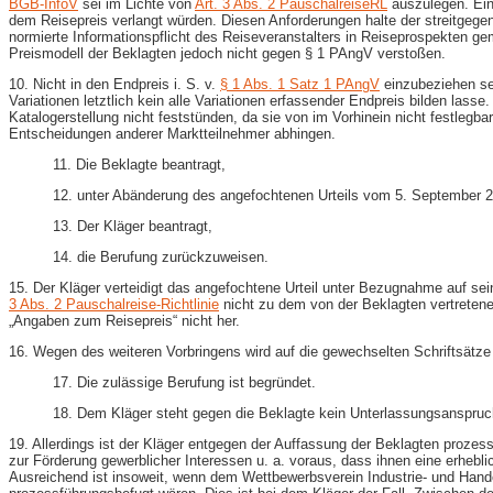
BGB-InfoV
sei im Lichte von
Art. 3 Abs. 2 PauschalreiseRL
auszulegen. Ein
dem Reisepreis verlangt würden. Diesen Anforderungen halte der streitgeg
normierte Informationspflicht des Reiseveranstalters in Reiseprospekten g
Preismodell der Beklagten jedoch nicht gegen § 1 PAngV verstoßen.
10. Nicht in den Endpreis i. S. v.
§ 1 Abs. 1 Satz 1 PAngV
einzubeziehen sei
Variationen letztlich kein alle Variationen erfassender Endpreis bilden las
Katalogerstellung nicht feststünden, da sie von im Vorhinein nicht festle
Entscheidungen anderer Marktteilnehmer abhingen.
11. Die Beklagte beantragt,
12. unter Abänderung des angefochtenen Urteils vom 5. September 
13. Der Kläger beantragt,
14. die Berufung zurückzuweisen.
15. Der Kläger verteidigt das angefochtene Urteil unter Bezugnahme auf s
3 Abs. 2 Pauschalreise-Richtlinie
nicht zu dem von der Beklagten vertreten
„Angaben zum Reisepreis“ nicht her.
16. Wegen des weiteren Vorbringens wird auf die gewechselten Schriftsätze
17. Die zulässige Berufung ist begründet.
18. Dem Kläger steht gegen die Beklagte kein Unterlassungsanspru
19. Allerdings ist der Kläger entgegen der Auffassung der Beklagten prozess
zur Förderung gewerblicher Interessen u. a. voraus, dass ihnen eine erhebl
Ausreichend ist insoweit, wenn dem Wettbewerbsverein Industrie- und H