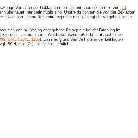
idrige Verhalten der Beklagten mehr als nur unerheblich i. S. von
§ 3
nn überhaupt, nur geringfügig sind. Unstreitig können die von der Beklagten
er sowieso zu einem Reisebüro begeben muss, bringt die Vorgehensweise
, dass sich der im Katalog angegebene Reisepreis bei der Buchung im
gigkeit des – unterstellten – Wettbewerbsverstoßes kommt auch einer
04/99, GRUR 2001, 1166
). Dass aufgrund des Verhaltens der Beklagten
 BGH, a. a. O.), ist nicht ersichtlich.