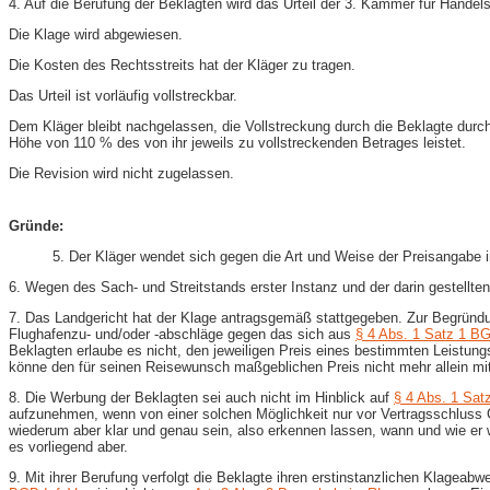
4. Auf die Berufung der Beklagten wird das Urteil der 3. Kammer für Hand
Die Klage wird abgewiesen.
Die Kosten des Rechtsstreits hat der Kläger zu tragen.
Das Urteil ist vorläufig vollstreckbar.
Dem Kläger bleibt nachgelassen, die Vollstreckung durch die Beklagte durch
Höhe von 110 % des von ihr jeweils zu vollstreckenden Betrages leistet.
Die Revision wird nicht zugelassen.
Gründe:
5. Der Kläger wendet sich gegen die Art und Weise der Preisangabe
6. Wegen des Sach- und Streitstands erster Instanz und der darin gestellt
7. Das Landgericht hat der Klage antragsgemäß stattgegeben. Zur Begründun
Flughafenzu- und/oder -abschläge gegen das sich aus
§ 4 Abs. 1 Satz 1 B
Beklagten erlaube es nicht, den jeweiligen Preis eines bestimmten Leistu
könne den für seinen Reisewunsch maßgeblichen Preis nicht mehr allein mitt
8. Die Werbung der Beklagten sei auch nicht im Hinblick auf
§ 4 Abs. 1 Sat
aufzunehmen, wenn von einer solchen Möglichkeit nur vor Vertragsschlus
wiederum aber klar und genau sein, also erkennen lassen, wann und wie er
es vorliegend aber.
9. Mit ihrer Berufung verfolgt die Beklagte ihren erstinstanzlichen Klageab