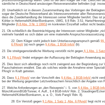
prozessführungsbefugt wären. Dies ist bei dem Kläger der Fall. Zwischen d
sämtliche in Deutschland ansässigen Reiseveranstalter befinden (vgl. ins
20. Unerheblich ist in diesem Zusammenhang das Vorbringen der Beklagten, w
sogar der Deutsche Reiseverband als Interessenvertreter aller Reiseveranst
dass die Zuwiderhandlung die Interessen seiner Mitglieder berührt. Das ist
Köhler in Hefermehl/Köhler/Bornkamm, UWG, § 8 Rdn. 3.51; Harte/Henning/B
Mitglieder (
§ 8 Abs. 3 Nr. 1 UWG
) im konkreten Einzelfall selbst nicht beab
21. Ob schließlich die Beeinträchtigung der Interessen seiner Mitglieder „nic
vielmehr handelt es sich dabei um eine materielle Anspruchsvoraussetzung (
22. Dem Kläger steht jedoch kein Unterlassungsanspruch gemäß
§§
6 PAngV
(a) noch gegen
§ 4 Abs. 1 BGB-InfoV
(b).
23. Die streitgegenständliche Werbung verstößt nicht gegen
§ 1 Abs. 1 Satz
24.
§ 1 PAngV
findet entgegen der Auffassung der Beklagten Anwendung au
25. Dies lässt sich allerdings noch nicht zwingend aus der Begründung zur 
Pauschalreisen erwähnt. Das als solches würde der Annahme einer Spezial
PAngV in Kraft getreten.
26. Dass
§ 1 PAngV
von der Vorschrift des
§ 4 Abs. 1 BGB-InfoV
nicht ver
bei der Werbung gegenüber Letztverbrauchern hinsichtlich der Angabe von P
27. Welche Anforderungen an „den Reisepreis“ i. S. von
§ 4 Abs. 1 BGB-Inf
MünchKommBGB/Tonner, 4. Aufl., § 4 BGB-InfoV Rdn. 2; Staudinger/Eckert,
Hefermehl/Köhler/Bornkamm, a. a. O., Vorb PangV Rdn. 8).
28. Ein Verstoß gegen
§ 1 Abs. 1 Satz 1, Abs. 6 PAngV
liegt nicht vo