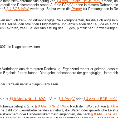
e richtlinienkonforme Auslegung von
§ 4 Abs. 1 Satz 1 BGB-InfoV
ergebe, da
enständliche Reiseprospekt stand. Auf die PAngV könne in diesem Rahmen nic
emäß
§ 4 BGB-InfoV
verdrängt. Selbst wenn die
PAngV
für Preisangaben in Re
en nämlich zeit- und ortsabhängige Preiskomponenten, für die sich angesichts
se. Das sei bei den streitigen Flughafenzu- und -abschlägen der Fall, da es si
gbaren Faktoren, wie u. a. der Auslastung des Fluges, plötzlichen Schwankun
2007 die Klage abzuweisen.
ein Vorbringen aus dem ersten Rechtszug. Ergänzend macht er geltend, dass
en Ergebnis führen könne. Dies gebe insbesondere der geringfügige Untersch
 der Parteien nebst Anlagen verwiesen.
ch aus
§§ 8 Abs. 4 Nr. 11 UWG
i. V. m.
§ 1 PangV
oder
§ 4 Abs. 1 BGB-InfoV
führungsbefugt i. S. v.
§ 8 Abs. 3 Nr. 2 UWG
. Nach dem Wortlaut von
§ 8 Ab
iche Zahl von Gewerbetreibenden angehört, die Waren oder gewerbliche Leistu
andelskammern oder Handwerkskammern angehören, die nach
§ 8 Abs. 3 Nr. 4