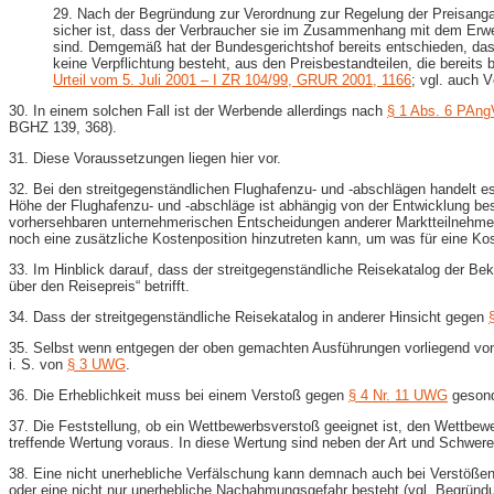
29. Nach der Begründung zur Verordnung zur Regelung der Preisangabe
sicher ist, dass der Verbraucher sie im Zusammenhang mit dem Erw
sind. Demgemäß hat der Bundesgerichtshof bereits entschieden, das
keine Verpflichtung besteht, aus den Preisbestandteilen, die bereit
Urteil vom 5. Juli 2001 – I ZR 104/99, GRUR 2001, 1166
; vgl. auch 
30. In einem solchen Fall ist der Werbende allerdings nach
§ 1 Abs. 6 PAng
BGHZ 139, 368).
31. Diese Voraussetzungen liegen hier vor.
32. Bei den streitgegenständlichen Flughafenzu- und -abschlägen handelt 
Höhe der Flughafenzu- und -abschläge ist abhängig von der Entwicklung best
vorhersehbaren unternehmerischen Entscheidungen anderer Marktteilnehmer.
noch eine zusätzliche Kostenposition hinzutreten kann, um was für eine Ko
33. Im Hinblick darauf, dass der streitgegenständliche Reisekatalog der B
über den Reisepreis“ betrifft.
34. Dass der streitgegenständliche Reisekatalog in anderer Hinsicht gegen
35. Selbst wenn entgegen der oben gemachten Ausführungen vorliegend v
i. S. von
§ 3 UWG
.
36. Die Erheblichkeit muss bei einem Verstoß gegen
§ 4 Nr. 11 UWG
gesond
37. Die Feststellung, ob ein Wettbewerbsverstoß geeignet ist, den Wettbewe
treffende Wertung voraus. In diese Wertung sind neben der Art und Schwe
38. Eine nicht unerhebliche Verfälschung kann demnach auch bei Verstößen m
oder eine nicht nur unerhebliche Nachahmungsgefahr besteht (vgl. Begründ