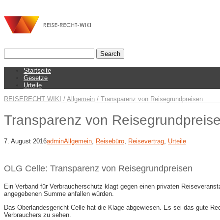
Startseite
Gesetze
Urteile
REISERECHT WIKI
/
Allgemein
/
Transparenz von Reisegrundpreisen
Transparenz von Reisegrundpreis
7. August 2016
admin
Allgemein
,
Reisebüro
,
Reisevertrag
,
Urteile
OLG Celle: Transparenz von Reisegrundpreisen
Ein Verband für Verbraucherschutz klagt gegen einen privaten Reiseveransta
angegebenen Summe anfallen würden.
Das Oberlandesgericht Celle hat die Klage abgewiesen. Es sei das gute Rech
Verbrauchers zu sehen.