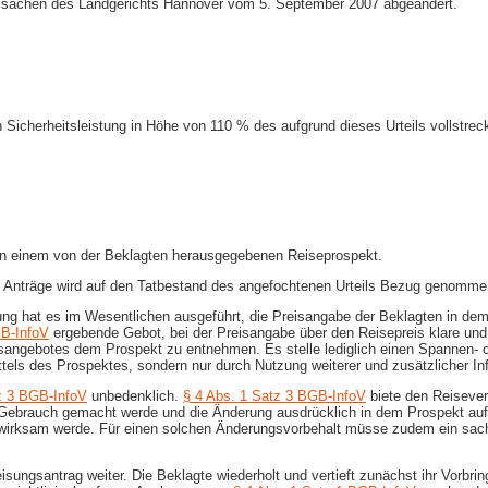
elssachen des Landgerichts Hannover vom 5. September 2007 abgeändert.
 Sicherheitsleistung in Höhe von 110 % des aufgrund dieses Urteils vollstre
 in einem von der Beklagten herausgegebenen Reiseprospekt.
en Anträge wird auf den Tatbestand des angefochtenen Urteils Bezug genomme
g hat es im Wesentlichen ausgeführt, die Preisangabe der Beklagten in dem 
GB-InfoV
ergebende Gebot, bei der Preisangabe über den Reisepreis klare un
ngsangebotes dem Prospekt zu entnehmen. Es stelle lediglich einen Spannen-
els des Prospektes, sondern nur durch Nutzung weiterer und zusätzlicher Inf
z 3 BGB-InfoV
unbedenklich.
§ 4 Abs. 1 Satz 3 BGB-InfoV
biete den Reisever
s Gebrauch gemacht werde und die Änderung ausdrücklich in dem Prospekt a
 wirksam werde. Für einen solchen Änderungsvorbehalt müsse zudem ein sach
weisungsantrag weiter. Die Beklagte wiederholt und vertieft zunächst ihr Vorb