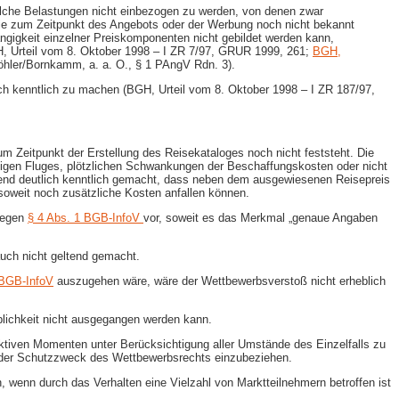
che Belastungen nicht einbezogen zu werden, von denen zwar
e zum Zeitpunkt des Angebots oder der Werbung noch nicht bekannt
gigkeit einzelner Preiskomponenten nicht gebildet werden kann,
GH, Urteil vom 8. Oktober 1998 – I ZR 7/97, GRUR 1999, 261;
BGH,
Köhler/Bornkamm, a. a. O., § 1 PAngV Rdn. 3).
ich kenntlich zu machen (BGH, Urteil vom 8. Oktober 1998 – I ZR 187/97,
 Zeitpunkt der Erstellung des Reisekataloges noch nicht feststeht. Die
eiligen Fluges, plötzlichen Schwankungen der Beschaffungskosten oder nicht
hend deutlich kenntlich gemacht, dass neben dem ausgewiesenen Reisepreis
soweit noch zusätzliche Kosten anfallen können.
 gegen
§ 4 Abs. 1 BGB-InfoV
vor, soweit es das Merkmal „genaue Angaben
auch nicht geltend gemacht.
 BGB-InfoV
auszugehen wäre, wäre der Wettbewerbsverstoß nicht erheblich
blichkeit nicht ausgegangen werden kann.
jektiven Momenten unter Berücksichtigung aller Umstände des Einzelfalls zu
e der Schutzzweck des Wettbewerbsrechts einzubeziehen.
, wenn durch das Verhalten eine Vielzahl von Marktteilnehmern betroffen ist