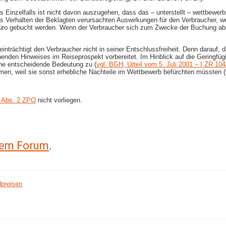
zelfalls ist nicht davon auszugehen, dass das – unterstellt – wettbewerbsw
s Verhalten der Beklagten verursachten Auswirkungen für den Verbraucher, we
büro gebucht werden. Wenn der Verbraucher sich zum Zwecke der Buchung ab
einträchtigt den Verbraucher nicht in seiner Entschlussfreiheit. Denn darauf
henden Hinweises im Reiseprospekt vorbereitet. Im Hinblick auf die Geringfü
e entscheidende Bedeutung zu (
vgl. BGH, Urteil vom 5. Juli 2001 – I ZR 1
n, weil sie sonst erhebliche Nachteile im Wettbewerb befürchten müssten (vgl.
 Abs. 2 ZPO
nicht vorliegen.
erem Forum
.
dpreisen