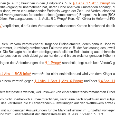
n (a. a. O.) brauchen in den „Endpreis“ i. S. v.
§ 1 Abs. 1 Satz 1 PAngV
sol
erbsvorgang zu übernehmen hat, deren Höhe aber von Umständen abhängt, di
s dann, wenn ein umfassender Endpreis wegen der Zeit- und Verbrauchsabhän
s bei Vertragsschluss feststehen, einen (gemeinsamen) Endpreis zu bilden (B
Völker, Preisangabenrecht, 2. Aufl., § 1 PAngV Rdn. 47; Köhler in Hefermehl/
V
verpflichtet, die für den Verbraucher verbundenen Kosten hinreichend deutl
es sich um vom Verbraucher zu tragende Preiselemente, deren genaue Höhe zum
immter, kurzfristig ermittelbarer Faktoren wie z. B. der Auslastung des jew
 Die Beklagte hat in dem streitgegenständlichen Reisekatalog auch hinreic
stenposition es sich dabei genau handelt und bis zu welcher genauen Höhe in
eklagten den Anforderungen des
§ 1 PAngV
standhält, liegt auch kein Verstoß
§ 4 Abs. 1 BGB-InfoV
verstößt, ist nicht ersichtlich und wird von dem Kläger 
on einem Verstoß gegen
§ 1 Abs. 1 Satz 1, Abs. 6 PAngV
und/oder
§ 4 Abs. 1
ert festgestellt werden, weil insoweit von einer tatbestandsimmanenten Erhe
rb nicht unerheblich zu beeinträchtigen, setzt eine nach objektiven und sub
re des Verstoßes die zu erwartenden Auswirkungen auf den Wettbewerb sowi
it nur geringen Auswirkungen für die Marktteilnehmer im Einzelfall vorliegen
ung zum Gesetzentwurf der Bundesregierung, BT-Drs. 15/1487, S. 17).