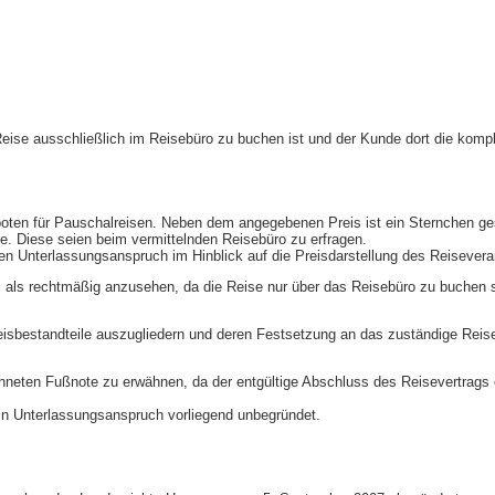
Reise ausschließlich im Reisebüro zu buchen ist und der Kunde dort die komp
oten für Pauschalreisen. Neben dem angegebenen Preis ist ein Sternchen gese
e. Diese seien beim vermittelnden Reisebüro zu erfragen.
en Unterlassungsanspruch im Hinblick auf die Preisdarstellung des Reiseveran
i als rechtmäßig anzusehen, da die Reise nur über das Reisebüro zu buchen s
isbestandteile auszugliedern und deren Festsetzung an das zuständige Reis
chneten Fußnote zu erwähnen, da der entgültige Abschluss des Reisevertrags o
in Unterlassungsanspruch vorliegend unbegründet.