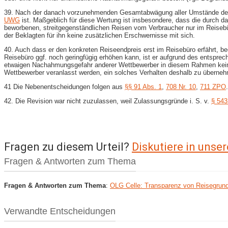
39. Nach der danach vorzunehmenden Gesamtabwägung aller Umstände des Ein
UWG
ist. Maßgeblich für diese Wertung ist insbesondere, dass die durch da
beworbenen, streitgegenständlichen Reisen vom Verbraucher nur im Reise
der Beklagten für ihn keine zusätzlichen Erschwernisse mit sich.
40. Auch dass er den konkreten Reiseendpreis erst im Reisebüro erfährt, be
Reisebüro ggf. noch geringfügig erhöhen kann, ist er aufgrund des entsprec
etwaigen Nachahmungsgefahr anderer Wettbewerber in diesem Rahmen kein
Wettbewerber veranlasst werden, ein solches Verhalten deshalb zu übernehme
41 Die Nebenentscheidungen folgen aus
§§ 91 Abs. 1
,
708 Nr. 10
,
711 ZPO
.
42. Die Revision war nicht zuzulassen, weil Zulassungsgründe i. S. v.
§ 543
Fragen zu diesem Urteil?
Diskutiere in uns
Fragen & Antworten zum Thema
Fragen & Antworten zum Thema
:
OLG Celle: Transparenz von Reisegrun
Verwandte Entscheidungen