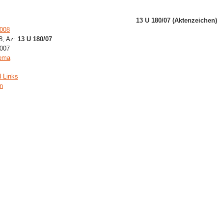
13 U 180/07 (Aktenzeichen)
2008
08, Az:
13 U 180/07
2007
hema
d Links
en