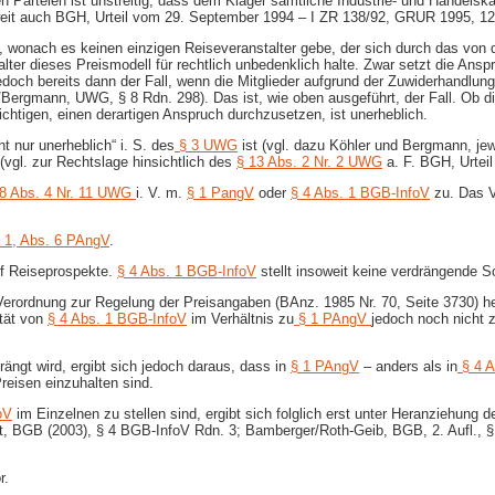
en Parteien ist unstreitig, dass dem Kläger sämtliche Industrie- und Handels
oweit auch BGH, Urteil vom 29. September 1994 – I ZR 138/92, GRUR 1995, 12
onach es keinen einzigen Reiseveranstalter gebe, der sich durch das von der
alter dieses Preismodell für rechtlich unbedenklich halte. Zwar setzt die An
 jedoch bereits dann der Fall, wenn die Mitglieder aufgrund der Zuwiderhandl
ergmann, UWG, § 8 Rdn. 298). Das ist, wie oben ausgeführt, der Fall. Ob di
sichtigen, einen derartigen Anspruch durchzusetzen, ist unerheblich.
ht nur unerheblich“ i. S. des
§ 3 UWG
ist (vgl. dazu Köhler und Bergmann, jew
vgl. zur Rechtslage hinsichtlich des
§ 13 Abs. 2 Nr. 2 UWG
a. F. BGH, Urtei
 8 Abs. 4 Nr. 11 UWG
i. V. m.
§ 1 PangV
oder
§ 4 Abs. 1 BGB-InfoV
zu. Das V
 1, Abs. 6 PAngV
.
f Reiseprospekte.
§ 4 Abs. 1 BGB-InfoV
stellt insoweit keine verdrängende S
Verordnung zur Regelung der Preisangaben (BAnz. 1985 Nr. 70, Seite 3730) herl
ität von
§ 4 Abs. 1 BGB-InfoV
im Verhältnis zu
§ 1 PAngV
jedoch noch nicht 
drängt wird, ergibt sich jedoch daraus, dass in
§ 1 PAngV
– anders als in
§ 4 A
reisen einzuhalten sind.
oV
im Einzelnen zu stellen sind, ergibt sich folglich erst unter Heranziehung d
 BGB (2003), § 4 BGB-InfoV Rdn. 3; Bamberger/Roth-Geib, BGB, 2. Aufl., § 4
r.