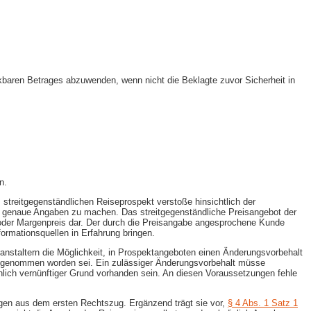
ckbaren Betrages abzuwenden, wenn nicht die Beklagte zuvor Sicherheit in
n.
streitgegenständlichen Reiseprospekt verstoße hinsichtlich der
d genaue Angaben zu machen. Das streitgegenständliche Preisangebot der
 oder Margenpreis dar. Der durch die Preisangabe angesprochene Kunde
ormationsquellen in Erfahrung bringen.
anstaltern die Möglichkeit, in Prospektangeboten einen Änderungsvorbehalt
ufgenommen worden sei. Ein zulässiger Änderungsvorbehalt müsse
lich vernünftiger Grund vorhanden sein. An diesen Voraussetzungen fehle
ringen aus dem ersten Rechtszug. Ergänzend trägt sie vor,
§ 4 Abs. 1 Satz 1