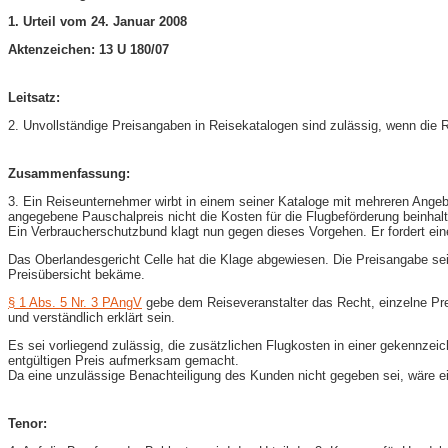
1. Urteil vom 24. Januar 2008
Aktenzeichen: 13 U 180/07
Leitsatz:
2. Unvollständige Preisangaben in Reisekatalogen sind zulässig, wenn die 
Zusammenfassung:
3. Ein Reiseunternehmer wirbt in einem seiner Kataloge mit mehreren Angeb
angegebene Pauschalpreis nicht die Kosten für die Flugbeförderung beinhalt
Ein Verbraucherschutzbund klagt nun gegen dieses Vorgehen. Er fordert ein
Das Oberlandesgericht Celle hat die Klage abgewiesen. Die Preisangabe se
Preisübersicht bekäme.
§ 1 Abs. 5 Nr. 3 PAngV
gebe dem Reiseveranstalter das Recht, einzelne Pre
und verständlich erklärt sein.
Es sei vorliegend zulässig, die zusätzlichen Flugkosten in einer gekennzei
entgültigen Preis aufmerksam gemacht.
Da eine unzulässige Benachteiligung des Kunden nicht gegeben sei, wäre e
Tenor: