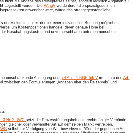
ss nicht die Angabe des Reisepreises selbst, sondern lediglich Angaben zu
ht abgestellt werden. Die
PAngV
werde durch die spezialgesetzlich
iseprospekten anwendbar wäre, würde das streitgegenständliche
 der Vielschichtigkeit der bei einer individuellen Buchung möglichen
ch hierbei um Kostenpositionen handele, deren genaue Höhe bei
gen der Beschaffungskosten und unvorhersehbaren unternehmerischen
 eine einschränkende Auslegung des
§ 4 Abs. 1 BGB-InfoV
im Lichte des
Art.
ied zwischen den Formulierungen „Angaben über den Reisepreis“ und
zu.
s. 3 Nr. 2 UWG
setzt die Prozessführungsbefugnis rechtsfähiger Verbände
ngen gleicher oder verwandter Art auf demselben Markt vertreiben.
 UWG
selbst zur Verfolgung von Wettbewerbsverstößen der gegebenen Art