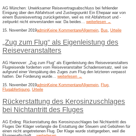
AG München: Unwirksamer Reisevertragsabschluss bei fehlender
Einigung über den Abfahrtsort und Zustiegspunkt Ein Ehepaar war von
einem Busreisevertrag zurückgetreten, weil es mit Abfahrtsort und -
zeitpunkt nicht einverstanden war. Da beides…
weiterlesen →
15. November 2019
admin
Keine Kommentare
Allgemein
,
Bus
,
Urteile
„Zug zum Flug“ als Eigenleistung des
Reiseveranstalters
AG Hannover: „Zug zum Flug“ als Eigenleistung des Reiseveranstalters
Flugreisende forderten vom Reiseveranstalter Schadensersatz, weil sie
aufgrund einer Verspätung des Zuges zum Flug den letzteren verpasst
hatten. Der Forderung wurde…
weiterlesen →
15. November 2019
admin
Keine Kommentare
Allgemein
,
Flug
,
Flugabfertigung
,
Urteile
Rückerstattung des Kerosinzuschlages
bei Nichtantritt des Fluges
AG Erding: Rückerstattung des Kerosinzuschlages bei Nichtantritt des
Fluges Der Kläger verlangte die Erstattung der Steuern und Gebühren für
einen nicht angetretenen Flug. Der Klage wurde stattgegeben, weil die
Fluggesellschaft…
weiterlesen →