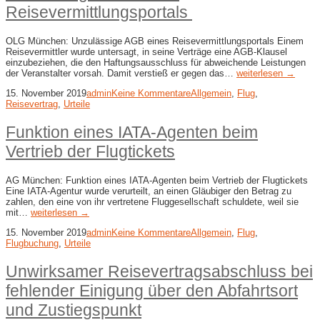
Reisevermittlungsportals
OLG München: Unzulässige AGB eines Reisevermittlungsportals Einem
Reisevermittler wurde untersagt, in seine Verträge eine AGB-Klausel
einzubeziehen, die den Haftungsausschluss für abweichende Leistungen
der Veranstalter vorsah. Damit verstieß er gegen das…
weiterlesen →
15. November 2019
admin
Keine Kommentare
Allgemein
,
Flug
,
Reisevertrag
,
Urteile
Funktion eines IATA-Agenten beim
Vertrieb der Flugtickets
AG München: Funktion eines IATA-Agenten beim Vertrieb der Flugtickets
Eine IATA-Agentur wurde verurteilt, an einen Gläubiger den Betrag zu
zahlen, den eine von ihr vertretene Fluggesellschaft schuldete, weil sie
mit…
weiterlesen →
15. November 2019
admin
Keine Kommentare
Allgemein
,
Flug
,
Flugbuchung
,
Urteile
Unwirksamer Reisevertragsabschluss bei
fehlender Einigung über den Abfahrtsort
und Zustiegspunkt