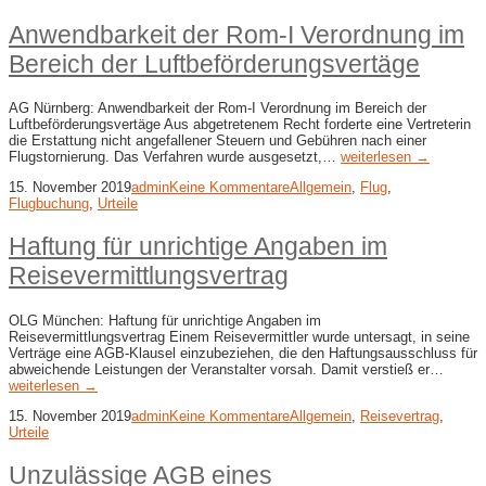
Anwendbarkeit der Rom-I Verordnung im
Bereich der Luftbeförderungsvertäge
AG Nürnberg: Anwendbarkeit der Rom-I Verordnung im Bereich der
Luftbeförderungsvertäge Aus abgetretenem Recht forderte eine Vertreterin
die Erstattung nicht angefallener Steuern und Gebühren nach einer
Flugstornierung. Das Verfahren wurde ausgesetzt,…
weiterlesen →
15. November 2019
admin
Keine Kommentare
Allgemein
,
Flug
,
Flugbuchung
,
Urteile
Haftung für unrichtige Angaben im
Reisevermittlungsvertrag
OLG München: Haftung für unrichtige Angaben im
Reisevermittlungsvertrag Einem Reisevermittler wurde untersagt, in seine
Verträge eine AGB-Klausel einzubeziehen, die den Haftungsausschluss für
abweichende Leistungen der Veranstalter vorsah. Damit verstieß er…
weiterlesen →
15. November 2019
admin
Keine Kommentare
Allgemein
,
Reisevertrag
,
Urteile
Unzulässige AGB eines