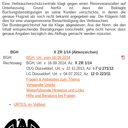
Eine Verbraucherschutzzentrale klagt gegen einen Reiseveranstalter auf
Unterlassung. Grund hierfür ist, dass der Beklagte
Buchungsbestätigungen an seine Kunden verschickte, in denen die
genaue Flugzeit als noch nicht bekannt angegeben war. Die Klägerin hält
dies für eine unangemessene Benachteiligung des Verbrauchers.
Der Bundesgerichtshof hat die Klage abgewiesen. Aus der Norm, die den
Inhalt entsprechender Bestätigungen vorschreibt, gehe nicht hervor, dass
genaue Angaben bezüglich des Abflugs gemacht werden müssten.
BGH
X ZR 1/14 (Aktenzeichen)
BGH:
BGH, Urt. vom 16.09.2014
Rechtsweg:
BGH, Urt. v. 16.09.2014, Az:
X ZR 1/14
OLG Düsseldorf, Urt. v. 22.11.2013, Az:
I-7 U 271/12
LG Düsseldorf, Urt. v. 04.07.2012, Az:
12 O 223/11
Fragen & Antworten zum Thema
Verwandte Urteile
Weiterführende Hinweise und Links
Hilfe und Beratung bei Fragen
URTEIL im Volltext