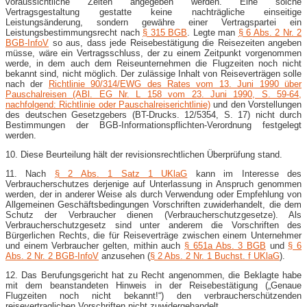
voraussichtliche Zeiten angegeben werden. Eine solche
Vertragsgestaltung gestatte keine nachträgliche einseitige
Leistungsänderung, sondern gewähre einer Vertragspartei ein
Leistungsbestimmungsrecht nach
§ 315 BGB
. Legte man
§ 6 Abs. 2 Nr. 2
BGB-​InfoV
so aus, dass jede Reisebestätigung die Reisezeiten angeben
müsse, wäre ein Vertragsschluss, der zu einem Zeitpunkt vorgenommen
werde, in dem auch dem Reiseunternehmen die Flugzeiten noch nicht
bekannt sind, nicht möglich. Der zulässige Inhalt von Reiseverträgen solle
nach der
Richtlinie 90/314/EWG des Rates vom 13. Juni 1990 über
Pauschalreisen (ABl. EG Nr. L 158 vom 23. Juni 1990, S. 59-​64,
nachfolgend: Richtlinie oder Pauschalreiserichtlinie)
und den Vorstellungen
des deutschen Gesetzgebers (BT-​Drucks. 12/5354, S. 17) nicht durch
Bestimmungen der BGB-​Informationspflichten-​Verordnung festgelegt
werden.
10. Diese Beurteilung hält der revisionsrechtlichen Überprüfung stand.
11. Nach
§ 2 Abs. 1 Satz 1 UKlaG
kann im Interesse des
Verbraucherschutzes derjenige auf Unterlassung in Anspruch genommen
werden, der in anderer Weise als durch Verwendung oder Empfehlung von
Allgemeinen Geschäftsbedingungen Vorschriften zuwiderhandelt, die dem
Schutz der Verbraucher dienen (Verbraucherschutzgesetze). Als
Verbraucherschutzgesetz sind unter anderem die Vorschriften des
Bürgerlichen Rechts, die für Reiseverträge zwischen einem Unternehmer
und einem Verbraucher gelten, mithin auch
§ 651a Abs. 3 BGB
und
§ 6
Abs. 2 Nr. 2 BGB-​InfoV
anzusehen (
§ 2 Abs. 2 Nr. 1 Buchst. f UKlaG
).
12. Das Berufungsgericht hat zu Recht angenommen, die Beklagte habe
mit dem beanstandeten Hinweis in der Reisebestätigung („Genaue
Flugzeiten noch nicht bekannt!“) den verbraucherschützenden
reisevertraglichen Vorschriften nicht zuwidergehandelt.