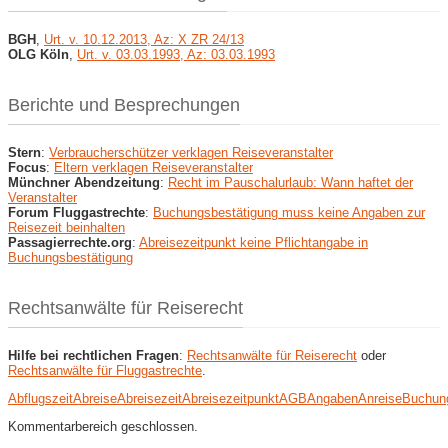
BGH
,
Urt. v. 10.12.2013, Az: X ZR 24/13
OLG Köln
,
Urt. v. 03.03.1993, Az: 03.03.1993
Berichte und Besprechungen
Stern
:
Verbraucherschützer verklagen Reiseveranstalter
Focus
:
Eltern verklagen Reiseveranstalter
Münchner Abendzeitung
:
Recht im Pauschalurlaub: Wann haftet der
Veranstalter
Forum Fluggastrechte
:
Buchungsbestätigung muss keine Angaben zur
Reisezeit beinhalten
Passagierrechte.org
:
Abreisezeitpunkt keine Pflichtangabe in
Buchungsbestätigung
Rechtsanwälte für Reiserecht
Hilfe bei rechtlichen Fragen
:
Rechtsanwälte für Reiserecht
oder
Rechtsanwälte für Fluggastrechte
.
Abflugszeit
Abreise
Abreisezeit
Abreisezeitpunkt
AGB
Angaben
Anreise
Buchun
Kommentarbereich geschlossen.