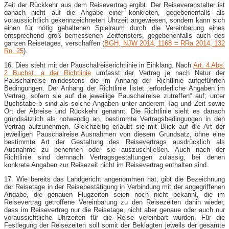
Zeit der Rückkehr aus dem Reisevertrag ergibt. Der Reiseveranstalter ist
danach nicht auf die Angabe einer konkreten, gegebenenfalls als
voraussichtlich gekennzeichneten Uhrzeit angewiesen, sondern kann sich
einen für nötig gehaltenen Spielraum durch die Vereinbarung eines
entsprechend groß bemessenen Zeitfensters, gegebenenfalls auch des
ganzen Reisetages, verschaffen (
BGH, NJW 2014, 1168 = RRa 2014, 132
Rn. 25
).
16. Dies steht mit der Pauschalreiserichtlinie in Einklang. Nach
Art. 4 Abs.
2 Buchst. a der Richtlinie
umfasst der Vertrag je nach Natur der
Pauschalreise mindestens die im Anhang der Richtlinie aufgeführten
Bedingungen. Der Anhang der Richtlinie listet „erforderliche Angaben im
Vertrag, sofern sie auf die jeweilige Pauschalreise zutreffen“ auf; unter
Buchstabe b sind als solche Angaben unter anderem Tag und Zeit sowie
Ort der Abreise und Rückkehr genannt. Die Richtlinie sieht es danach
grundsätzlich als notwendig an, bestimmte Vertragsbedingungen in den
Vertrag aufzunehmen. Gleichzeitig erlaubt sie mit Blick auf die Art der
jeweiligen Pauschalreise Ausnahmen von diesem Grundsatz, ohne eine
bestimmte Art der Gestaltung des Reisevertrags ausdrücklich als
Ausnahme zu benennen oder sie auszuschließen. Auch nach der
Richtlinie sind demnach Vertragsgestaltungen zulässig, bei denen
konkrete Angaben zur Reisezeit nicht im Reisevertrag enthalten sind.
17. Wie bereits das Landgericht angenommen hat, gibt die Bezeichnung
der Reisetage in der Reisebestätigung in Verbindung mit der angegriffenen
Angabe, die genauen Flugzeiten seien noch nicht bekannt, die im
Reisevertrag getroffene Vereinbarung zu den Reisezeiten dahin wieder,
dass im Reisevertrag nur die Reisetage, nicht aber genaue oder auch nur
voraussichtliche Uhrzeiten für die Reise vereinbart wurden. Für die
Festlegung der Reisezeiten soll somit der Beklagten jeweils der gesamte