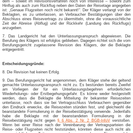
dem – soweit im Revisionsverfahren noch von Interesse – sowohl zum
Hinflug als auch zum Rückflug neben den Daten der Reisetage angegeben
ist: „Genaue Flugzeiten noch nicht bekannt!“. Der Kläger verlangt von der
Beklagten, es zu unterlassen, an Verbraucher Bestätigungen über den
Abschluss eines Reisevertrags zu übermitteln, ohne die voraussichtliche
Zeit der Abreise (Abflug) und der Rückkehr (Landung des Rückflugs)
anzugeben.
7. Das Landgericht hat den Unterlassungsanspruch abgewiesen. Die
Berufung des Klägers ist erfolglos geblieben. Dagegen richtet sich die vom
Berufungsgericht zugelassene Revision des Klägers, der die Beklagte
entgegentritt.
Entscheidungsgründe:
8. Die Revision hat keinen Erfolg.
9. Das Berufungsgericht hat angenommen, dem Kläger stehe der geltend
gemachte Unterlassungsanspruch nicht zu. Es bestünden bereits Zweifel
am Vorliegen der für ein Unterlassungsbegehren erforderlichen
Wiederholungs- oder Erstbegehungsgefahr. Es könne weder festgestellt
werden, dass die Beklagte die Mitteilung ihr bekannter Reisezeiten
unterlasse, noch dass sie bei Vertragsschluss Verbrauchern gegenüber
den Eindruck erwecke, die Reisezeiten stünden fest, und gleichwohl die
beanstandete Formulierung in der Reisebestätigung verwende. Jedenfalls
habe die Beklagte mit der beanstandeten Formulierung in der
Reisebestätigung nicht gegen
§ 6 Abs. 2 Nr. 2 BGB-​InfoV
verstoßen.
Wenn bei einer Reise nach der Vereinbarung der Vertragsparteien die
Reise- oder Flugzeiten nicht feststünden, könnten diese auch nicht als