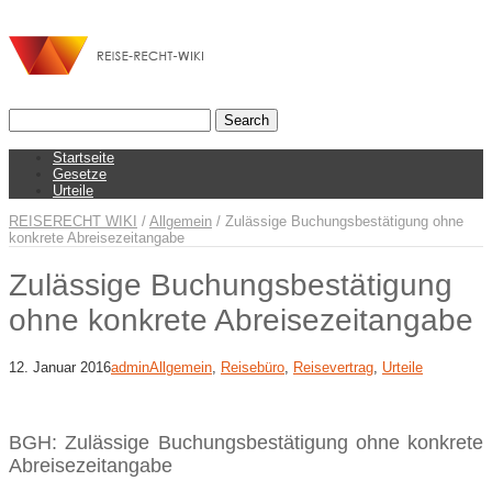
Startseite
Gesetze
Urteile
REISERECHT WIKI
/
Allgemein
/
Zulässige Buchungsbestätigung ohne
konkrete Abreisezeitangabe
Zulässige Buchungsbestätigung
ohne konkrete Abreisezeitangabe
12. Januar 2016
admin
Allgemein
,
Reisebüro
,
Reisevertrag
,
Urteile
BGH: Zulässige Buchungsbestätigung ohne konkrete
Abreisezeitangabe