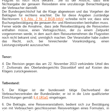
Flugzeit ist noch nicht bekannt“. Sie ist der Ansicht, dass eine
Nichtangabe der genauen Reisedaten eine unzulässige Benachteiligung
der Verbraucher darstellt.
Der Bundesgerichtshof hat die Klage abgewiesen und das Vorgehen der
Beklagten für rechtens erachtet. Die für diese Angaben zuständige
Rechtsnorm
§ 6 Abs. 2 Nr. 2 BGB-​InfoV
schreibe nicht vor, dass eine
Buchungsbestätigung die genauen An- und Abreisezeiten beinhalten muss.
Ferner würde die Annahme, dass jede Reisebestätigung die Reisezeiten
enthalten müsse, einen Vertragsschluss, der zu einem Zeitpunkt
vorgenommen werde, in dem auch dem Reiseunternehmen die Flugzeiten
noch nicht bekannt sind, unmöglich machen. Der Veranstalter habe zudem
das Recht, sich, bei hinreichender Vorankündigung, einen
Leistungszeitpunkt auszusuchen.
Tenor:
4. Die Revision gegen das am 22. November 2013 verkündete Urteil des
7. Zivilsenats des Oberlandesgerichts Düsseldorf wird auf Kosten des
Klägers zurückgewiesen.
Tatbestand:
5. Der Kläger ist der bundesweit tätige Dachverband der
Verbraucherzentralen der Bundesländer; er ist in die Liste qualifizierter
Einrichtungen gemäß
§ 4 UKlaG
eingetragen.
6. Die Beklagte, eine Reiseveranstalterin, bedient sich zur Bestätigung
von mit Verbrauchern geschlossenen Reiseverträgen eines Formulars, in