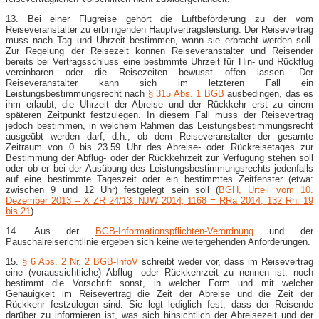
13. Bei einer Flugreise gehört die Luftbeförderung zu der vom
Reiseveranstalter zu erbringenden Hauptvertragsleistung. Der Reisevertrag
muss nach Tag und Uhrzeit bestimmen, wann sie erbracht werden soll.
Zur Regelung der Reisezeit können Reiseveranstalter und Reisender
bereits bei Vertragsschluss eine bestimmte Uhrzeit für Hin- und Rückflug
vereinbaren oder die Reisezeiten bewusst offen lassen. Der
Reiseveranstalter kann sich im letzteren Fall ein
Leistungsbestimmungsrecht nach
§ 315 Abs. 1 BGB
ausbedingen, das es
ihm erlaubt, die Uhrzeit der Abreise und der Rückkehr erst zu einem
späteren Zeitpunkt festzulegen. In diesem Fall muss der Reisevertrag
jedoch bestimmen, in welchem Rahmen das Leistungsbestimmungsrecht
ausgeübt werden darf, d.h., ob dem Reiseveranstalter der gesamte
Zeitraum von 0 bis 23.59 Uhr des Abreise- oder Rückreisetages zur
Bestimmung der Abflug- oder der Rückkehrzeit zur Verfügung stehen soll
oder ob er bei der Ausübung des Leistungsbestimmungsrechts jedenfalls
auf eine bestimmte Tageszeit oder ein bestimmtes Zeitfenster (etwa:
zwischen 9 und 12 Uhr) festgelegt sein soll (
BGH, Urteil vom 10.
Dezember 2013 – X ZR 24/13, NJW 2014, 1168 = RRa 2014, 132 Rn. 19
bis 21
).
14. Aus der
BGB-​Informationspflichten-​Verordnung
und der
Pauschalreiserichtlinie ergeben sich keine weitergehenden Anforderungen.
15.
§ 6 Abs. 2 Nr. 2 BGB-​InfoV
schreibt weder vor, dass im Reisevertrag
eine (voraussichtliche) Abflug- oder Rückkehrzeit zu nennen ist, noch
bestimmt die Vorschrift sonst, in welcher Form und mit welcher
Genauigkeit im Reisevertrag die Zeit der Abreise und die Zeit der
Rückkehr festzulegen sind. Sie legt lediglich fest, dass der Reisende
darüber zu informieren ist, was sich hinsichtlich der Abreisezeit und der