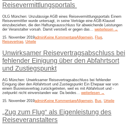
Reisevermittlungsportals
OLG München: Unzulässige AGB eines Reisevermittlungsportals Einem
Reisevermittler wurde untersagt, in seine Verträge eine AGB-Klausel
einzubeziehen, die den Haftungsausschluss für abweichende Leistungen
der Veranstalter vorsah. Damit verstieß er gegen das…
weiterlesen →
15. November 2019
admin
Keine Kommentare
Allgemein
,
Flug
,
Reisevertrag
,
Urteile
Unwirksamer Reisevertragsabschluss bei
fehlender Einigung über den Abfahrtsort
und Zustiegspunkt
AG München: Unwirksamer Reisevertragsabschluss bei fehlender
Einigung über den Abfahrtsort und Zustiegspunkt Ein Ehepaar war von
einem Busreisevertrag zurückgetreten, weil es mit Abfahrtsort und -
zeitpunkt nicht einverstanden war. Da beides…
weiterlesen →
15. November 2019
admin
Keine Kommentare
Allgemein
,
Bus
,
Urteile
„Zug zum Flug“ als Eigenleistung des
Reiseveranstalters