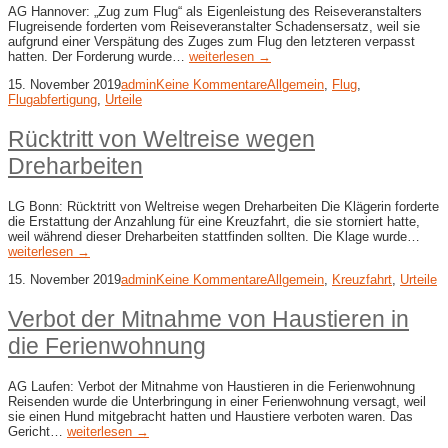
AG Hannover: „Zug zum Flug“ als Eigenleistung des Reiseveranstalters
Flugreisende forderten vom Reiseveranstalter Schadensersatz, weil sie
aufgrund einer Verspätung des Zuges zum Flug den letzteren verpasst
hatten. Der Forderung wurde…
weiterlesen →
15. November 2019
admin
Keine Kommentare
Allgemein
,
Flug
,
Flugabfertigung
,
Urteile
Rücktritt von Weltreise wegen
Dreharbeiten
LG Bonn: Rücktritt von Weltreise wegen Dreharbeiten Die Klägerin forderte
die Erstattung der Anzahlung für eine Kreuzfahrt, die sie storniert hatte,
weil während dieser Dreharbeiten stattfinden sollten. Die Klage wurde…
weiterlesen →
15. November 2019
admin
Keine Kommentare
Allgemein
,
Kreuzfahrt
,
Urteile
Verbot der Mitnahme von Haustieren in
die Ferienwohnung
AG Laufen: Verbot der Mitnahme von Haustieren in die Ferienwohnung
Reisenden wurde die Unterbringung in einer Ferienwohnung versagt, weil
sie einen Hund mitgebracht hatten und Haustiere verboten waren. Das
Gericht…
weiterlesen →