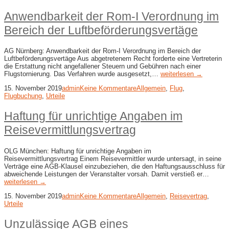
Anwendbarkeit der Rom-I Verordnung im
Bereich der Luftbeförderungsvertäge
AG Nürnberg: Anwendbarkeit der Rom-I Verordnung im Bereich der
Luftbeförderungsvertäge Aus abgetretenem Recht forderte eine Vertreterin
die Erstattung nicht angefallener Steuern und Gebühren nach einer
Flugstornierung. Das Verfahren wurde ausgesetzt,…
weiterlesen →
15. November 2019
admin
Keine Kommentare
Allgemein
,
Flug
,
Flugbuchung
,
Urteile
Haftung für unrichtige Angaben im
Reisevermittlungsvertrag
OLG München: Haftung für unrichtige Angaben im
Reisevermittlungsvertrag Einem Reisevermittler wurde untersagt, in seine
Verträge eine AGB-Klausel einzubeziehen, die den Haftungsausschluss für
abweichende Leistungen der Veranstalter vorsah. Damit verstieß er…
weiterlesen →
15. November 2019
admin
Keine Kommentare
Allgemein
,
Reisevertrag
,
Urteile
Unzulässige AGB eines