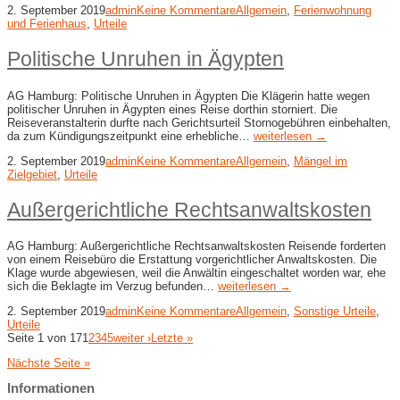
2. September 2019
admin
Keine Kommentare
Allgemein
,
Ferienwohnung
und Ferienhaus
,
Urteile
Politische Unruhen in Ägypten
AG Hamburg: Politische Unruhen in Ägypten Die Klägerin hatte wegen
politischer Unruhen in Ägypten eines Reise dorthin storniert. Die
Reiseveranstalterin durfte nach Gerichtsurteil Stornogebühren einbehalten,
da zum Kündigungszeitpunkt eine erhebliche…
weiterlesen →
2. September 2019
admin
Keine Kommentare
Allgemein
,
Mängel im
Zielgebiet
,
Urteile
Außergerichtliche Rechtsanwaltskosten
AG Hamburg: Außergerichtliche Rechtsanwaltskosten Reisende forderten
von einem Reisebüro die Erstattung vorgerichtlicher Anwaltskosten. Die
Klage wurde abgewiesen, weil die Anwältin eingeschaltet worden war, ehe
sich die Beklagte im Verzug befunden…
weiterlesen →
2. September 2019
admin
Keine Kommentare
Allgemein
,
Sonstige Urteile
,
Urteile
Seite 1 von 17
1
2
3
4
5
weiter ›
Letzte »
Nächste Seite »
Informationen