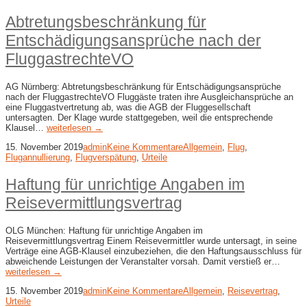
Abtretungsbeschränkung für
Entschädigungsansprüche nach der
FluggastrechteVO
AG Nürnberg: Abtretungsbeschränkung für Entschädigungsansprüche
nach der FluggastrechteVO Fluggäste traten ihre Ausgleichansprüche an
eine Fluggastvertretung ab, was die AGB der Fluggesellschaft
untersagten. Der Klage wurde stattgegeben, weil die entsprechende
Klausel…
weiterlesen →
15. November 2019
admin
Keine Kommentare
Allgemein
,
Flug
,
Flugannullierung
,
Flugverspätung
,
Urteile
Haftung für unrichtige Angaben im
Reisevermittlungsvertrag
OLG München: Haftung für unrichtige Angaben im
Reisevermittlungsvertrag Einem Reisevermittler wurde untersagt, in seine
Verträge eine AGB-Klausel einzubeziehen, die den Haftungsausschluss für
abweichende Leistungen der Veranstalter vorsah. Damit verstieß er…
weiterlesen →
15. November 2019
admin
Keine Kommentare
Allgemein
,
Reisevertrag
,
Urteile