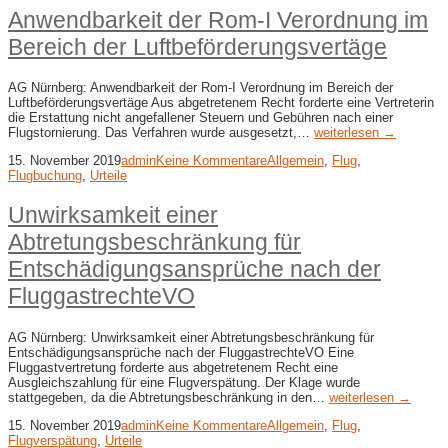
Anwendbarkeit der Rom-I Verordnung im
Bereich der Luftbeförderungsvertäge
AG Nürnberg: Anwendbarkeit der Rom-I Verordnung im Bereich der
Luftbeförderungsvertäge Aus abgetretenem Recht forderte eine Vertreterin
die Erstattung nicht angefallener Steuern und Gebühren nach einer
Flugstornierung. Das Verfahren wurde ausgesetzt,…
weiterlesen →
15. November 2019
admin
Keine Kommentare
Allgemein
,
Flug
,
Flugbuchung
,
Urteile
Unwirksamkeit einer
Abtretungsbeschränkung für
Entschädigungsansprüche nach der
FluggastrechteVO
AG Nürnberg: Unwirksamkeit einer Abtretungsbeschränkung für
Entschädigungsansprüche nach der FluggastrechteVO Eine
Fluggastvertretung forderte aus abgetretenem Recht eine
Ausgleichszahlung für eine Flugverspätung. Der Klage wurde
stattgegeben, da die Abtretungsbeschränkung in den…
weiterlesen →
15. November 2019
admin
Keine Kommentare
Allgemein
,
Flug
,
Flugverspätung
,
Urteile