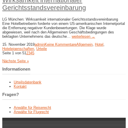
Gerichtsstandsvereinbarung
LG München: Wirksamkeit internationaler Gerichtsstandsvereinbarung
Eine Hotelbetreiberin forderte von einem US-amerikanischen Internetportal
die Entfernung negativer Kundenbewertungen. Die Klage wurde
abgewiesen, weil nach den Allgemeinen Geschäftsbedingungen des
beklagten Unternehmens das deutsche…
weiterlesen →
15. November 2019
admin
Keine Kommentare
Allgemein
,
Hotel
,
Hoteleigenschaften
,
Urteile
Seite 1 von 5
1
2
3
4
5
Nächste Seite »
Informationen
Urteilsdatenbank
Kontakt
Fragen?
Anwälte für Reiserecht
Anwälte für Flugrecht