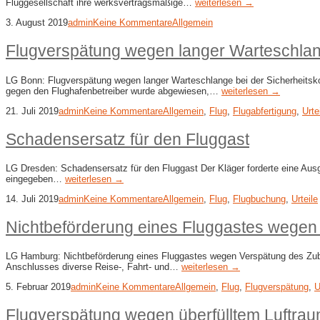
Fluggesellschaft ihre werksvertragsmäßige…
weiterlesen →
3. August 2019
admin
Keine Kommentare
Allgemein
Flugverspätung wegen langer Warteschlang
LG Bonn: Flugverspätung wegen langer Warteschlange bei der Sicherheitsko
gegen den Flughafenbetreiber wurde abgewiesen,…
weiterlesen →
21. Juli 2019
admin
Keine Kommentare
Allgemein
,
Flug
,
Flugabfertigung
,
Urte
Schadensersatz für den Fluggast
LG Dresden: Schadensersatz für den Fluggast Der Kläger forderte eine Aus
eingegeben…
weiterlesen →
14. Juli 2019
admin
Keine Kommentare
Allgemein
,
Flug
,
Flugbuchung
,
Urteile
Nichtbeförderung eines Fluggastes wegen
LG Hamburg: Nichtbeförderung eines Fluggastes wegen Verspätung des Zubri
Anschlusses diverse Reise-, Fahrt- und…
weiterlesen →
5. Februar 2019
admin
Keine Kommentare
Allgemein
,
Flug
,
Flugverspätung
,
U
Flugverspätung wegen überfülltem Luftrau