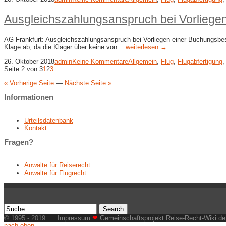
Ausgleichszahlungsanspruch bei Vorliege
AG Frankfurt: Ausgleichszahlungsanspruch bei Vorliegen einer Buchungsbes
Klage ab, da die Kläger über keine von…
weiterlesen →
26. Oktober 2018
admin
Keine Kommentare
Allgemein
,
Flug
,
Flugabfertigung
Seite 2 von 3
1
2
3
« Vorherige Seite
—
Nächste Seite »
Informationen
Urteilsdatenbank
Kontakt
Fragen?
Anwälte für Reiserecht
Anwälte für Flugrecht
© 1995 - 2019
Impressum
❤
Gemeinschaftsprojekt Reise-Recht-Wiki.de
nach oben