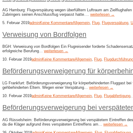
AG Hamburg: Flugverspätung wegen überfülltem Luftraum am Zielflughafen E
Zubringers seinen Anschlussflug verpasst hatte.…
weiterlesen →
5. Februar 2019
admin
Keine Kommentare
Allgemein
,
Flug
,
Flugverspätung
,
U
Verweisung von Bordfolgen
BGH: Verweisung von Bordfolgen Ein Flugreisender forderte Schadensersatz
erfolgreiche Berufung…
weiterlesen →
10. Februar 2019
admin
Keine Kommentare
Allgemein
,
Flug
,
Flugdurchführun
Beförderungsverweigerung für körperbehin
LG Frankfurt: Beförderungsverweigerung für körperbehinderten Fluggast bei
gehbehinderten Eltern. Wegen einer Verspätung…
weiterlesen →
10. Februar 2019
admin
Keine Kommentare
Allgemein
,
Flug
,
Flugabfertigung
,
Beförderungsverweigerung bei verspätetem
AG Rüsselsheim: Beförderungsverweigerung bei verspätetem Eintreffen des 
da die Kläger aufgrund ihres verspäteten Eintreffens am…
weiterlesen →
26. Oktober 2018
admin
Keine Kommentare
Allgemein
,
Flug
,
Flugabfertigung