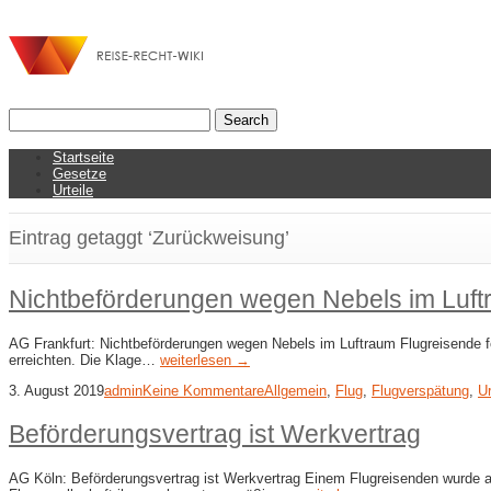
Startseite
Gesetze
Urteile
Eintrag getaggt ‘Zurückweisung’
Nichtbeförderungen wegen Nebels im Luf
AG Frankfurt: Nichtbeförderungen wegen Nebels im Luftraum Flugreisende fo
erreichten. Die Klage…
weiterlesen →
3. August 2019
admin
Keine Kommentare
Allgemein
,
Flug
,
Flugverspätung
,
Ur
Beförderungsvertrag ist Werkvertrag
AG Köln: Beförderungsvertrag ist Werkvertrag Einem Flugreisenden wurde a