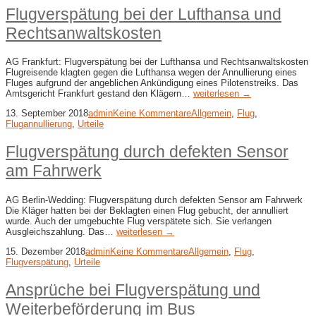
Flugverspätung bei der Lufthansa und
Rechtsanwaltskosten
AG Frankfurt: Flugverspätung bei der Lufthansa und Rechtsanwaltskosten
Flugreisende klagten gegen die Lufthansa wegen der Annullierung eines
Fluges aufgrund der angeblichen Ankündigung eines Pilotenstreiks. Das
Amtsgericht Frankfurt gestand den Klägern…
weiterlesen →
13. September 2018
admin
Keine Kommentare
Allgemein
,
Flug
,
Flugannullierung
,
Urteile
Flugverspätung durch defekten Sensor
am Fahrwerk
AG Berlin-Wedding: Flugverspätung durch defekten Sensor am Fahrwerk
Die Kläger hatten bei der Beklagten einen Flug gebucht, der annulliert
wurde. Auch der umgebuchte Flug verspätete sich. Sie verlangen
Ausgleichszahlung. Das…
weiterlesen →
15. Dezember 2018
admin
Keine Kommentare
Allgemein
,
Flug
,
Flugverspätung
,
Urteile
Ansprüche bei Flugverspätung und
Weiterbeförderung im Bus