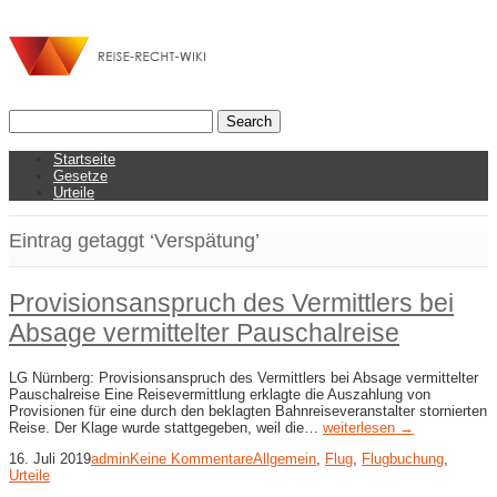
Startseite
Gesetze
Urteile
Eintrag getaggt ‘Verspätung’
Provisionsanspruch des Vermittlers bei
Absage vermittelter Pauschalreise
LG Nürnberg: Provisionsanspruch des Vermittlers bei Absage vermittelter
Pauschalreise Eine Reisevermittlung erklagte die Auszahlung von
Provisionen für eine durch den beklagten Bahnreiseveranstalter stornierten
Reise. Der Klage wurde stattgegeben, weil die…
weiterlesen →
16. Juli 2019
admin
Keine Kommentare
Allgemein
,
Flug
,
Flugbuchung
,
Urteile