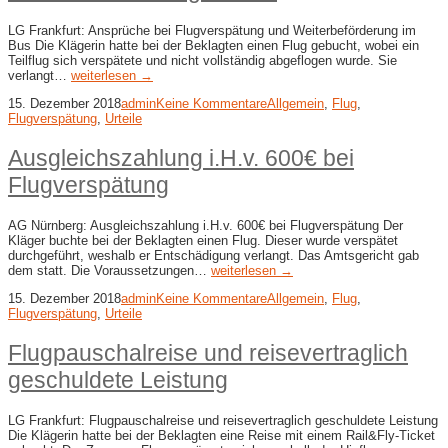
LG Frankfurt: Ansprüche bei Flugverspätung und Weiterbeförderung im
Bus Die Klägerin hatte bei der Beklagten einen Flug gebucht, wobei ein
Teilflug sich verspätete und nicht vollständig abgeflogen wurde. Sie
verlangt…
weiterlesen →
15. Dezember 2018
admin
Keine Kommentare
Allgemein
,
Flug
,
Flugverspätung
,
Urteile
Ausgleichszahlung i.H.v. 600€ bei
Flugverspätung
AG Nürnberg: Ausgleichszahlung i.H.v. 600€ bei Flugverspätung Der
Kläger buchte bei der Beklagten einen Flug. Dieser wurde verspätet
durchgeführt, weshalb er Entschädigung verlangt. Das Amtsgericht gab
dem statt. Die Voraussetzungen…
weiterlesen →
15. Dezember 2018
admin
Keine Kommentare
Allgemein
,
Flug
,
Flugverspätung
,
Urteile
Flugpauschalreise und reisevertraglich
geschuldete Leistung
LG Frankfurt: Flugpauschalreise und reisevertraglich geschuldete Leistung
Die Klägerin hatte bei der Beklagten eine Reise mit einem Rail&Fly-Ticket