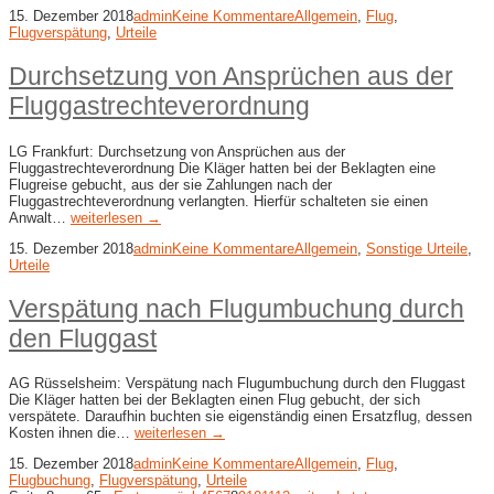
15. Dezember 2018
admin
Keine Kommentare
Allgemein
,
Flug
,
Flugverspätung
,
Urteile
Durchsetzung von Ansprüchen aus der
Fluggastrechteverordnung
LG Frankfurt: Durchsetzung von Ansprüchen aus der
Fluggastrechteverordnung Die Kläger hatten bei der Beklagten eine
Flugreise gebucht, aus der sie Zahlungen nach der
Fluggastrechteverordnung verlangten. Hierfür schalteten sie einen
Anwalt…
weiterlesen →
15. Dezember 2018
admin
Keine Kommentare
Allgemein
,
Sonstige Urteile
,
Urteile
Verspätung nach Flugumbuchung durch
den Fluggast
AG Rüsselsheim: Verspätung nach Flugumbuchung durch den Fluggast
Die Kläger hatten bei der Beklagten einen Flug gebucht, der sich
verspätete. Daraufhin buchten sie eigenständig einen Ersatzflug, dessen
Kosten ihnen die…
weiterlesen →
15. Dezember 2018
admin
Keine Kommentare
Allgemein
,
Flug
,
Flugbuchung
,
Flugverspätung
,
Urteile