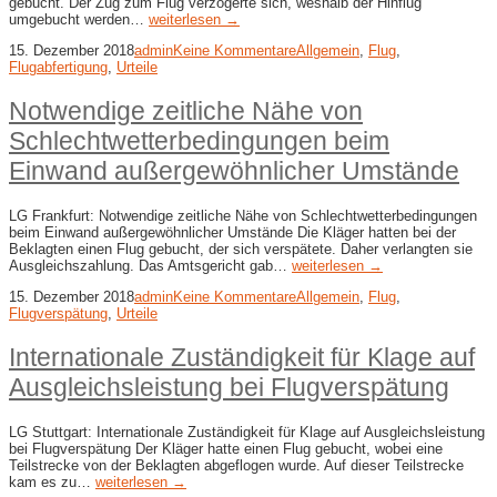
gebucht. Der Zug zum Flug verzögerte sich, weshalb der Hinflug
umgebucht werden…
weiterlesen →
15. Dezember 2018
admin
Keine Kommentare
Allgemein
,
Flug
,
Flugabfertigung
,
Urteile
Notwendige zeitliche Nähe von
Schlechtwetterbedingungen beim
Einwand außergewöhnlicher Umstände
LG Frankfurt: Notwendige zeitliche Nähe von Schlechtwetterbedingungen
beim Einwand außergewöhnlicher Umstände Die Kläger hatten bei der
Beklagten einen Flug gebucht, der sich verspätete. Daher verlangten sie
Ausgleichszahlung. Das Amtsgericht gab…
weiterlesen →
15. Dezember 2018
admin
Keine Kommentare
Allgemein
,
Flug
,
Flugverspätung
,
Urteile
Internationale Zuständigkeit für Klage auf
Ausgleichsleistung bei Flugverspätung
LG Stuttgart: Internationale Zuständigkeit für Klage auf Ausgleichsleistung
bei Flugverspätung Der Kläger hatte einen Flug gebucht, wobei eine
Teilstrecke von der Beklagten abgeflogen wurde. Auf dieser Teilstrecke
kam es zu…
weiterlesen →