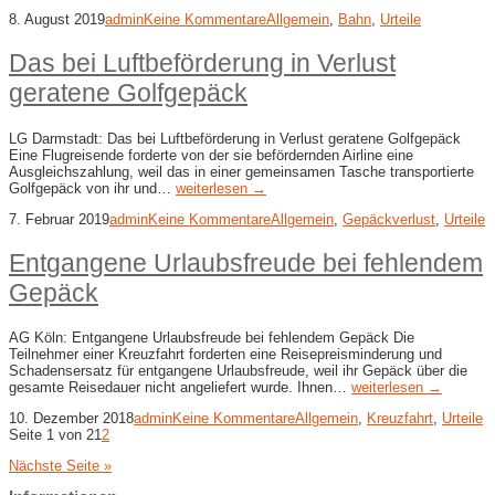
8. August 2019
admin
Keine Kommentare
Allgemein
,
Bahn
,
Urteile
Das bei Luftbeförderung in Verlust
geratene Golfgepäck
LG Darmstadt: Das bei Luftbeförderung in Verlust geratene Golfgepäck
Eine Flugreisende forderte von der sie befördernden Airline eine
Ausgleichszahlung, weil das in einer gemeinsamen Tasche transportierte
Golfgepäck von ihr und…
weiterlesen →
7. Februar 2019
admin
Keine Kommentare
Allgemein
,
Gepäckverlust
,
Urteile
Entgangene Urlaubsfreude bei fehlendem
Gepäck
AG Köln: Entgangene Urlaubsfreude bei fehlendem Gepäck Die
Teilnehmer einer Kreuzfahrt forderten eine Reisepreisminderung und
Schadensersatz für entgangene Urlaubsfreude, weil ihr Gepäck über die
gesamte Reisedauer nicht angeliefert wurde. Ihnen…
weiterlesen →
10. Dezember 2018
admin
Keine Kommentare
Allgemein
,
Kreuzfahrt
,
Urteile
Seite 1 von 2
1
2
Nächste Seite »