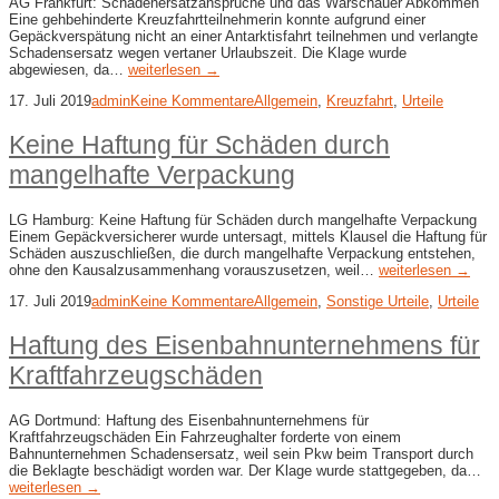
AG Frankfurt: Schadenersatzansprüche und das Warschauer Abkommen
Eine gehbehinderte Kreuzfahrtteilnehmerin konnte aufgrund einer
Gepäckverspätung nicht an einer Antarktisfahrt teilnehmen und verlangte
Schadensersatz wegen vertaner Urlaubszeit. Die Klage wurde
abgewiesen, da…
weiterlesen →
17. Juli 2019
admin
Keine Kommentare
Allgemein
,
Kreuzfahrt
,
Urteile
Keine Haftung für Schäden durch
mangelhafte Verpackung
LG Hamburg: Keine Haftung für Schäden durch mangelhafte Verpackung
Einem Gepäckversicherer wurde untersagt, mittels Klausel die Haftung für
Schäden auszuschließen, die durch mangelhafte Verpackung entstehen,
ohne den Kausalzusammenhang vorauszusetzen, weil…
weiterlesen →
17. Juli 2019
admin
Keine Kommentare
Allgemein
,
Sonstige Urteile
,
Urteile
Haftung des Eisenbahnunternehmens für
Kraftfahrzeugschäden
AG Dortmund: Haftung des Eisenbahnunternehmens für
Kraftfahrzeugschäden Ein Fahrzeughalter forderte von einem
Bahnunternehmen Schadensersatz, weil sein Pkw beim Transport durch
die Beklagte beschädigt worden war. Der Klage wurde stattgegeben, da…
weiterlesen →