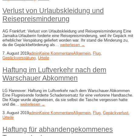
Verlust von Urlaubskleidung und
Reisepreisminderung
AG Frankfurt: Verlust von Urlaubskleidung und Reisepreisminderung Eine
Jamaika-Urlauberin forderte eine Reisepreisminderung, weil ihr Gepäck mit
erheblicher Verspätung geliefert worden war. Ihr stand die Minderung zu,
da die Gepäckbeförderung als…
weiterlesen →
7. August 2019
admin
Keine Kommentare
Allgemein
,
Flug
,
Gepäckverspätung
,
Urteile
Haftung im Luftverkehr nach dem
Warschauer Abkommen
LG Hannover: Haftung im Luftverkehr nach dem Warschauer Abkommen
Eine Flugreisende forderte Schadensersatz für eine verlorene Handtasche.
Die Klage wurde abgewiesen, da sie selbst die Tasche vergessen hatte
und die…
weiterlesen →
3. August 2019
admin
Keine Kommentare
Allgemein
,
Flug
,
Gepäckverlust
,
Urteile
Haftung für abhandengekommenes