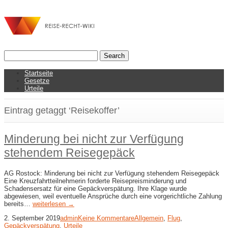
Startseite
Gesetze
Urteile
Eintrag getaggt ‘Reisekoffer’
Minderung bei nicht zur Verfügung
stehendem Reisegepäck
AG Rostock: Minderung bei nicht zur Verfügung stehendem Reisegepäck
Eine Kreuzfahrtteilnehmerin forderte Reisepreisminderung und
Schadensersatz für eine Gepäckverspätung. Ihre Klage wurde
abgewiesen, weil eventuelle Ansprüche durch eine vorgerichtliche Zahlung
bereits…
weiterlesen →
2. September 2019
admin
Keine Kommentare
Allgemein
,
Flug
,
Gepäckverspätung
,
Urteile