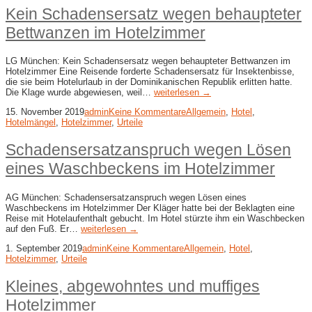
Kein Schadensersatz wegen behaupteter
Bettwanzen im Hotelzimmer
LG München: Kein Schadensersatz wegen behaupteter Bettwanzen im
Hotelzimmer Eine Reisende forderte Schadensersatz für Insektenbisse,
die sie beim Hotelurlaub in der Dominikanischen Republik erlitten hatte.
Die Klage wurde abgewiesen, weil…
weiterlesen →
15. November 2019
admin
Keine Kommentare
Allgemein
,
Hotel
,
Hotelmängel
,
Hotelzimmer
,
Urteile
Schadensersatzanspruch wegen Lösen
eines Waschbeckens im Hotelzimmer
AG München: Schadensersatzanspruch wegen Lösen eines
Waschbeckens im Hotelzimmer Der Kläger hatte bei der Beklagten eine
Reise mit Hotelaufenthalt gebucht. Im Hotel stürzte ihm ein Waschbecken
auf den Fuß. Er…
weiterlesen →
1. September 2019
admin
Keine Kommentare
Allgemein
,
Hotel
,
Hotelzimmer
,
Urteile
Kleines, abgewohntes und muffiges
Hotelzimmer