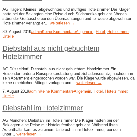
AG Hagen: Kleines, abgewohntes und muffiges Hotelzimmer Der Kläger
hatte bei der Beklagten eine Reise durch Südamerika gebucht. Wegen
störender Geräusche bei den Übernachtungen und teilweise abgewohnter
Hotelzimmer verlangt er…
weiterlesen →
30. August 2019
admin
Keine Kommentare
Allgemein
,
Hotel
,
Hotelzimmer
,
Urteile
Diebstahl aus nicht gebuchtem
Hotelzimmer
AG Düsseldorf: Diebstahl aus nicht gebuchtem Hotelzimmer Ein
Reisender forderte Reisepreiserstattung und Schadensersatz, nachdem in
sein Apartment eingebrochen worden war. Die Klage wurde abgewiesen, da
keine erheblichen Mängel vorlagen und…
weiterlesen →
7. August 2019
admin
Keine Kommentare
Allgemein
,
Hotel
,
Hotelzimmer
,
Urteile
Diebstahl im Hotelzimmer
AG München: Diebstahl im Hotelzimmer Die Kläger hatten bei der
Beklagten eine Reise mit Hotelaufenthalt gebucht. Während ihres
Aufenthalts kam es zu einem Einbruch in ihr Hotelzimmer, bei dem
unter…
weiterlesen →