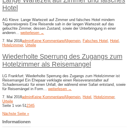
Lange Wartezeit auf Zimmer und falsches
Hotel
AG Kleve: Lange Wartezeit auf Zimmer und falsches Hotel mindern
Tagesreisepreis Eine Reisende sah in der langen Wartezeit auf das
gebuchte Zimmer, dessen Zustand, sowie der Unterbringung in einer
anderen…
weiterlesen →
7. Mai 2018
admin
Keine Kommentare
Allgemein
,
Falsches Hotel
,
Hotel
,
Hotelzimmer
,
Urteile
Wiederholte Sperrung des Zugangs zum
Hotelzimmer als Reisemangel
LG Frankfurt: Wiederholte Sperrung des Zugangs zum Hotelzimmer ist
Reisemangel Ein Ehepaar verklagte einen Reiseveranstalter auf
Schadensersatz für einen Unfall, der während einer Safari entstand, sowie
für Reisemängel in Form…
weiterlesen →
7. Mai 2018
admin
Keine Kommentare
Allgemein
,
Hotel
,
Hotelzimmer
,
Urteile
Seite 1 von 5
1
2
3
4
5
Nächste Seite »
Informationen