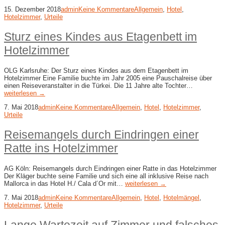
15. Dezember 2018
admin
Keine Kommentare
Allgemein
,
Hotel
,
Hotelzimmer
,
Urteile
Sturz eines Kindes aus Etagenbett im
Hotelzimmer
OLG Karlsruhe: Der Sturz eines Kindes aus dem Etagenbett im
Hotelzimmer Eine Familie buchte im Jahr 2005 eine Pauschalreise über
einen Reiseveranstalter in die Türkei. Die 11 Jahre alte Tochter…
weiterlesen →
7. Mai 2018
admin
Keine Kommentare
Allgemein
,
Hotel
,
Hotelzimmer
,
Urteile
Reisemangels durch Eindringen einer
Ratte ins Hotelzimmer
AG Köln: Reisemangels durch Eindringen einer Ratte in das Hotelzimmer
Der Kläger buchte seine Familie und sich eine all inklusive Reise nach
Mallorca in das Hotel H./ Cala d´Or mit…
weiterlesen →
7. Mai 2018
admin
Keine Kommentare
Allgemein
,
Hotel
,
Hotelmängel
,
Hotelzimmer
,
Urteile