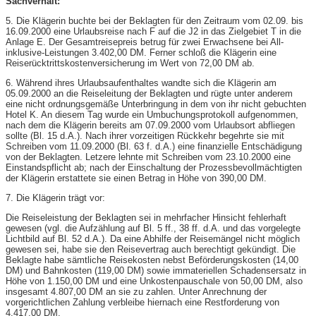
Sachverhalt:
5. Die Klägerin buchte bei der Beklagten für den Zeitraum vom 02.09. bis
16.09.2000 eine Urlaubsreise nach F auf die J2 in das Zielgebiet T in die
Anlage E. Der Gesamtreisepreis betrug für zwei Erwachsene bei All-
inklusive-Leistungen 3.402,00 DM. Ferner schloß die Klägerin eine
Reiserücktrittskostenversicherung im Wert von 72,00 DM ab.
6. Während ihres Urlaubsaufenthaltes wandte sich die Klägerin am
05.09.2000 an die Reiseleitung der Beklagten und rügte unter anderem
eine nicht ordnungsgemäße Unterbringung in dem von ihr nicht gebuchten
Hotel K. An diesem Tag wurde ein Umbuchungsprotokoll aufgenommen,
nach dem die Klägerin bereits am 07.09.2000 vom Urlaubsort abfliegen
sollte (Bl. 15 d.A.). Nach ihrer vorzeitigen Rückkehr begehrte sie mit
Schreiben vom 11.09.2000 (Bl. 63 f. d.A.) eine finanzielle Entschädigung
von der Beklagten. Letzere lehnte mit Schreiben vom 23.10.2000 eine
Einstandspflicht ab; nach der Einschaltung der Prozessbevollmächtigten
der Klägerin erstattete sie einen Betrag in Höhe von 390,00 DM.
7. Die Klägerin trägt vor:
Die Reiseleistung der Beklagten sei in mehrfacher Hinsicht fehlerhaft
gewesen (vgl. die Aufzählung auf Bl. 5 ff., 38 ff. d.A. und das vorgelegte
Lichtbild auf Bl. 52 d.A.). Da eine Abhilfe der Reisemängel nicht möglich
gewesen sei, habe sie den Reisevertrag auch berechtigt gekündigt. Die
Beklagte habe sämtliche Reisekosten nebst Beförderungskosten (14,00
DM) und Bahnkosten (119,00 DM) sowie immateriellen Schadensersatz in
Höhe von 1.150,00 DM und eine Unkostenpauschale von 50,00 DM, also
insgesamt 4.807,00 DM an sie zu zahlen. Unter Anrechnung der
vorgerichtlichen Zahlung verbleibe hiernach eine Restforderung von
4.417,00 DM.