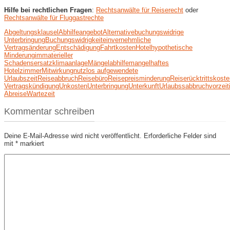
Hilfe bei rechtlichen Fragen
:
Rechtsanwälte für Reiserecht
oder
Rechtsanwälte für Fluggastrechte
Abgeltungsklausel
Abhilfeangebot
Alternative
buchungswidrige
Unterbringung
Buchungswidrigkeit
einvernehmliche
Vertragsänderung
Entschädigung
Fahrtkosten
Hotel
hypothetische
Minderung
immaterieller
Schadensersatz
klimaanlage
Mängelabhilfe
mangelhaftes
Hotelzimmer
Mitwirkung
nutzlos aufgewendete
Urlaubszeit
Reiseabbruch
Reisebüro
Reisepreisminderung
Reiserücktrittskost
Vertragskündigung
Unkosten
Unterbringung
Unterkunft
Urlaubssabbruch
vorzeit
Abreise
Wartezeit
Kommentar schreiben
Deine E-Mail-Adresse wird nicht veröffentlicht.
Erforderliche Felder sind
mit
*
markiert