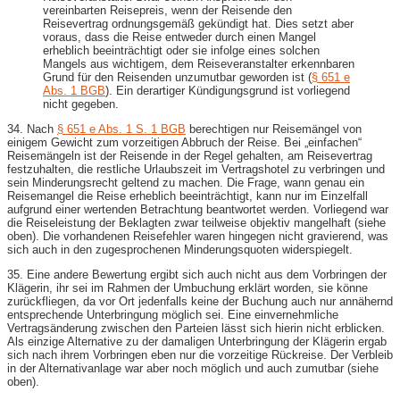
vereinbarten Reisepreis, wenn der Reisende den
Reisevertrag ordnungsgemäß gekündigt hat. Dies setzt aber
voraus, dass die Reise entweder durch einen Mangel
erheblich beeinträchtigt oder sie infolge eines solchen
Mangels aus wichtigem, dem Reiseveranstalter erkennbaren
Grund für den Reisenden unzumutbar geworden ist (
§ 651 e
Abs. 1 BGB
). Ein derartiger Kündigungsgrund ist vorliegend
nicht gegeben.
34. Nach
§ 651 e Abs. 1 S. 1 BGB
berechtigen nur Reisemängel von
einigem Gewicht zum vorzeitigen Abbruch der Reise. Bei „einfachen“
Reisemängeln ist der Reisende in der Regel gehalten, am Reisevertrag
festzuhalten, die restliche Urlaubszeit im Vertragshotel zu verbringen und
sein Minderungsrecht geltend zu machen. Die Frage, wann genau ein
Reisemangel die Reise erheblich beeinträchtigt, kann nur im Einzelfall
aufgrund einer wertenden Betrachtung beantwortet werden. Vorliegend war
die Reiseleistung der Beklagten zwar teilweise objektiv mangelhaft (siehe
oben). Die vorhandenen Reisefehler waren hingegen nicht gravierend, was
sich auch in den zugesprochenen Minderungsquoten widerspiegelt.
35. Eine andere Bewertung ergibt sich auch nicht aus dem Vorbringen der
Klägerin, ihr sei im Rahmen der Umbuchung erklärt worden, sie könne
zurückfliegen, da vor Ort jedenfalls keine der Buchung auch nur annähernd
entsprechende Unterbringung möglich sei. Eine einvernehmliche
Vertragsänderung zwischen den Parteien lässt sich hierin nicht erblicken.
Als einzige Alternative zu der damaligen Unterbringung der Klägerin ergab
sich nach ihrem Vorbringen eben nur die vorzeitige Rückreise. Der Verbleib
in der Alternativanlage war aber noch möglich und auch zumutbar (siehe
oben).