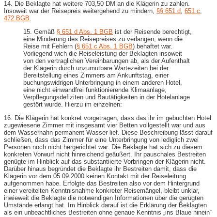
14. Die Beklagte hat weitere 703,50 DM an die Klägerin zu zahlen.
Insoweit war der Reisepreis weitergehend zu mindern,
§§ 651 d
,
651 c
,
472 BGB
.
15. Gemäß
§ 651 d Abs. 1 BGB
ist der Reisende berechtigt,
eine Minderung des Reisepreises zu verlangen, wenn die
Reise mit Fehlern (
§ 651 c Abs. 1 BGB
) behaftet war.
Vorliegend wich die Reiseleistung der Beklagten insoweit
von den vertraglichen Vereinbarungen ab, als der Aufenthalt
der Klägerin durch unzumutbare Wartezeiten bei der
Bereitstellung eines Zimmers am Ankunftstag, einer
buchungswidrigen Unterbringung in einem anderen Hotel,
eine nicht einwandfrei funktionierende Klimaanlage,
Verpflegungsdefiziten und Bautätigkeiten in der Hotelanlage
gestört wurde. Hierzu im einzelnen:
16. Die Klägerin hat konkret vorgetragen, dass das ihr im gebuchten Hotel
zugewiesene Zimmer mit insgesamt vier Betten vollgestellt war und aus
dem Wasserhahn permanent Wasser lief. Diese Beschreibung lässt darauf
schließen, dass das Zimmer für eine Unterbringung von lediglich zwei
Personen noch nicht hergerichtet war. Die Beklagte hat sich zu diesem
konkreten Vorwurf nicht hinreichend geäußert. Ihr pauschales Bestreiten
genügte im Hinblick auf das substantiierte Vorbringen der Klägerin nicht.
Darüber hinaus begründet die Beklagte ihr Bestreiten damit, dass die
Klägerin vor dem 05.09.2000 keinen Kontakt mit der Reiseleitung
aufgenommen habe. Erfolgte das Bestreiten also vor dem Hintergrund
einer vereitelten Kenntnisnahme konkreter Reisemängel, bleibt unklar,
inwieweit die Beklagte die notwendigen Informationen über die gerügten
Umstände erlangt hat. Im Hinblick darauf ist die Erklärung der Beklagten
als ein unbeachtliches Bestreiten ohne genaue Kenntnis „ins Blaue hinein“