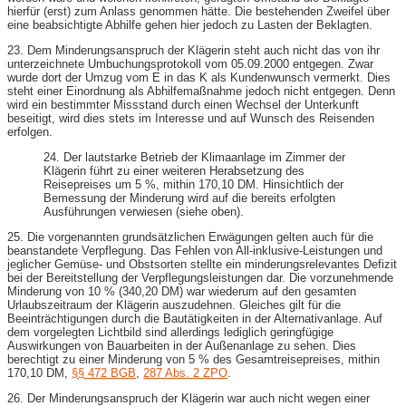
hierfür (erst) zum Anlass genommen hätte. Die bestehenden Zweifel über
eine beabsichtigte Abhilfe gehen hier jedoch zu Lasten der Beklagten.
23. Dem Minderungsanspruch der Klägerin steht auch nicht das von ihr
unterzeichnete Umbuchungsprotokoll vom 05.09.2000 entgegen. Zwar
wurde dort der Umzug vom E in das K als Kundenwunsch vermerkt. Dies
steht einer Einordnung als Abhilfemaßnahme jedoch nicht entgegen. Denn
wird ein bestimmter Missstand durch einen Wechsel der Unterkunft
beseitigt, wird dies stets im Interesse und auf Wunsch des Reisenden
erfolgen.
24. Der lautstarke Betrieb der Klimaanlage im Zimmer der
Klägerin führt zu einer weiteren Herabsetzung des
Reisepreises um 5 %, mithin 170,10 DM. Hinsichtlich der
Bemessung der Minderung wird auf die bereits erfolgten
Ausführungen verwiesen (siehe oben).
25. Die vorgenannten grundsätzlichen Erwägungen gelten auch für die
beanstandete Verpflegung. Das Fehlen von All-inklusive-Leistungen und
jeglicher Gemüse- und Obstsorten stellte ein minderungsrelevantes Defizit
bei der Bereitstellung der Verpflegungsleistungen dar. Die vorzunehmende
Minderung von 10 % (340,20 DM) war wiederum auf den gesamten
Urlaubszeitraum der Klägerin auszudehnen. Gleiches gilt für die
Beeinträchtigungen durch die Bautätigkeiten in der Alternativanlage. Auf
dem vorgelegten Lichtbild sind allerdings lediglich geringfügige
Auswirkungen von Bauarbeiten in der Außenanlage zu sehen. Dies
berechtigt zu einer Minderung von 5 % des Gesamtreisepreises, mithin
170,10 DM,
§§ 472 BGB
,
287 Abs. 2 ZPO
.
26. Der Minderungsanspruch der Klägerin war auch nicht wegen einer