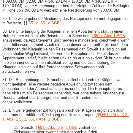
1.093,50 DM (72,90 DM + 340,20 DM + 170,10 DM + 340,20 DM +
170,10 DM). Unter Anrechnung der bereits erfolgten Zahlung der Beklagten
in Höhe von 390,00 DM verbleibt eine Restforderung von 703,50 DM.
29. Eine weitergehende Minderung des Reisepreises kommt dagegen nicht
in Betracht, §§
651 d
,
651 c BGB
.
30. Die Unterbringung der Klägerin in einem Appartement statt in einem
Hotelzimmer ist nicht als Reisefehler im Sinne des
§ 651 c Abs. 1 BGB
anzusehen, da Appartements üblicherweise mindestens gleichwertig wenn
nicht höherwertiger sind. Auch die Lage dieser Unterkunft stellt nach dem
Vorbringen der Klägerin keinen Reisemangel dar. Soweit sie lediglich auf
einen steilen Weg hinweist, der von der Rezeption des Hotels bis zum
Appartement verlief, bleibt schon unklar, ob aus objektiver Sicht nicht eine
hinzunehmende Unannehmlichkeit vorlag und die Erschöpfung der
Klägerin lediglich auf ihre fortgeschrittene Schwangerschaft
zurückzuführen war.
31. Die Beschreibung der Strandbeschaffenheit durch die Klägerin war
nicht geeignet, eine weitere negative Abweichung zwischen dem
gebuchten und der Alternativanlage anzunehmen. Die Behauptung, es
habe sich um ein Felsenmeer gehandelt, war ohne nähere Angaben zur
Beschaffenheit des Untergrundes und des Strandes nicht
nachzuvollziehen.
32. Ein weitergehender Zahlungsanspruch der Klägerin ergibt sich auch
nicht aus der erklärten Kündigung des Reisevertrages,
§§ 651 e Abs. 3 S.
1, Abs. 1 S. 1
,
651 c Abs. 1 BGB
.
33. Gemäß
§ 651 e Abs. 3 S. 1 BGB
verliert der
Reiseveranstalter zwar seinen Anspruch auf den