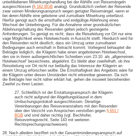
unterbliebenen Mitwirkungshandlung bei der Abhilfe von Reisemängeln
ausgeschlossen (
§ 162 BGB
analog). Grundsätzlich verliert der Reisende
zwar seinen Minderungsanspruch wegen gerügter Reisemängel, wenn er
bei deren Abhilfe eine gebotene und zumutbare Mitwirkung unterlässt.
Hierfür genügt auch die ernsthafte und endgültige Ablehnung eines
Wechsel der Unterbringung. Für die Annahme einer grundsätzlichen
Ablehnungshaltung des Reisenden gelten jedoch gesteigerte
Anforderungen. So genügt es nicht, dass die Reiseleitung vor Ort nur eine
vage Möglichkeit eines Hotelwechsels in Aussicht stellt. Hierdurch wird für
den Reisenden nicht deutlich, dass ein Umzug unter zumutbaren
Bedingungen auch ernsthaft in Betracht kommt. Vorliegend behauptet die
Beklagte lediglich, die Klägerin habe einen angebotenen Hotelwechsel,
den sie in ihrem außergerichtlichen Schreiben vom 23.10. als „allgemeinen
Hotelwechsel“ bezeichnete, abgelehnt. Es bleibt aber zweifelhaft, ob ihre
Reiseleitung vor Ort nicht nur beiläufig das Interesse der Klägerin an
einem Umzug erforschen wollte. Die Ernsthaftigkeit des Angebots wäre für
die Klägerin unter diesen Umständen nicht erkennbar gewesen. Da sich
die Beklagte hier nicht näher erklärt hat, gehen die insoweit bestehenden
Zweifel zu ihren Lasten.
27. Schließlich ist der Erstattungsanspruch der Klägerin
auch nicht aufgrund der Abgeltungsklausel in dem
Umbuchungsprotokoll ausgeschlossen. Derartige
Vereinbarungen des Reiseveranstalters mit den Reisenden
über den Verzicht von Ansprüchen verstoßen gegen
§ 651 l
BGB
und sind daher nichtig (vgl. Bechhofer,
Reisevertragsrecht, Seite 143 mit weiteren
Rechtsprechungsnachweisen).
28. Nach alledem beziffert sich der Gesamtminderungsanspruch auf