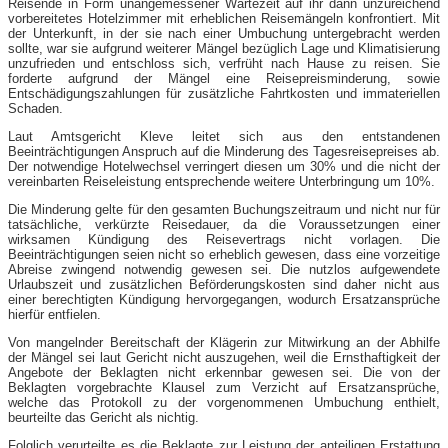
Reisende in Form unangemessener Wartezeit auf ihr dann unzureichend
vorbereitetes Hotelzimmer mit erheblichen Reisemängeln konfrontiert. Mit
der Unterkunft, in der sie nach einer Umbuchung untergebracht werden
sollte, war sie aufgrund weiterer Mängel bezüglich Lage und Klimatisierung
unzufrieden und entschloss sich, verfrüht nach Hause zu reisen. Sie
forderte aufgrund der Mängel eine Reisepreisminderung, sowie
Entschädigungszahlungen für zusätzliche Fahrtkosten und immateriellen
Schaden.
Laut Amtsgericht Kleve leitet sich aus den entstandenen
Beeinträchtigungen Anspruch auf die Minderung des Tagesreisepreises ab.
Der notwendige Hotelwechsel verringert diesen um 30% und die nicht der
vereinbarten Reiseleistung entsprechende weitere Unterbringung um 10%.
Die Minderung gelte für den gesamten Buchungszeitraum und nicht nur für
tatsächliche, verkürzte Reisedauer, da die Voraussetzungen einer
wirksamen Kündigung des Reisevertrags nicht vorlagen. Die
Beeinträchtigungen seien nicht so erheblich gewesen, dass eine vorzeitige
Abreise zwingend notwendig gewesen sei. Die nutzlos aufgewendete
Urlaubszeit und zusätzlichen Beförderungskosten sind daher nicht aus
einer berechtigten Kündigung hervorgegangen, wodurch Ersatzansprüche
hierfür entfielen.
Von mangelnder Bereitschaft der Klägerin zur Mitwirkung an der Abhilfe
der Mängel sei laut Gericht nicht auszugehen, weil die Ernsthaftigkeit der
Angebote der Beklagten nicht erkennbar gewesen sei. Die von der
Beklagten vorgebrachte Klausel zum Verzicht auf Ersatzansprüche,
welche das Protokoll zu der vorgenommenen Umbuchung enthielt,
beurteilte das Gericht als nichtig.
Folglich verurteilte es die Beklagte zur Leistung der anteiligen Erstattung