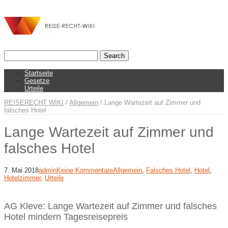
Startseite
Gesetze
Urteile
REISERECHT WIKI
/
Allgemein
/
Lange Wartezeit auf Zimmer und
falsches Hotel
Lange Wartezeit auf Zimmer und
falsches Hotel
7. Mai 2018
admin
Keine Kommentare
Allgemein
,
Falsches Hotel
,
Hotel
,
Hotelzimmer
,
Urteile
AG Kleve: Lange Wartezeit auf Zimmer und falsches
Hotel mindern Tagesreisepreis