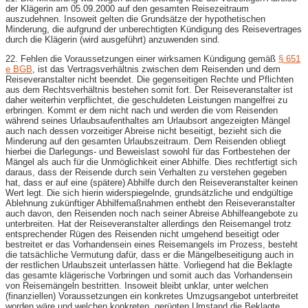
der Klägerin am 05.09.2000 auf den gesamten Reisezeitraum
auszudehnen. Insoweit gelten die Grundsätze der hypothetischen
Minderung, die aufgrund der unberechtigten Kündigung des Reisevertrages
durch die Klägerin (wird ausgeführt) anzuwenden sind.
22. Fehlen die Voraussetzungen einer wirksamen Kündigung gemäß
§ 651
e BGB
, ist das Vertragsverhältnis zwischen dem Reisenden und dem
Reiseveranstalter nicht beendet. Die gegenseitigen Rechte und Pflichten
aus dem Rechtsverhältnis bestehen somit fort. Der Reiseveranstalter ist
daher weiterhin verpflichtet, die geschuldeten Leistungen mangelfrei zu
erbringen. Kommt er dem nicht nach und werden die vom Reisenden
während seines Urlaubsaufenthaltes am Urlaubsort angezeigten Mängel
auch nach dessen vorzeitiger Abreise nicht beseitigt, bezieht sich die
Minderung auf den gesamten Urlaubszeitraum. Dem Reisenden obliegt
hierbei die Darlegungs- und Beweislast sowohl für das Fortbestehen der
Mängel als auch für die Unmöglichkeit einer Abhilfe. Dies rechtfertigt sich
daraus, dass der Reisende durch sein Verhalten zu verstehen gegeben
hat, dass er auf eine (spätere) Abhilfe durch den Reiseveranstalter keinen
Wert legt. Die sich hierin widerspiegelnde, grundsätzliche und endgültige
Ablehnung zukünftiger Abhilfemaßnahmen enthebt den Reiseveranstalter
auch davon, den Reisenden noch nach seiner Abreise Abhilfeangebote zu
unterbreiten. Hat der Reiseveranstalter allerdings den Reisemangel trotz
entsprechender Rügen des Reisenden nicht umgehend beseitigt oder
bestreitet er das Vorhandensein eines Reisemangels im Prozess, besteht
die tatsächliche Vermutung dafür, dass er die Mängelbeseitigung auch in
der restlichen Urlaubszeit unterlassen hätte. Vorliegend hat die Beklagte
das gesamte klägerische Vorbringen und somit auch das Vorhandensein
von Reisemängeln bestritten. Insoweit bleibt unklar, unter welchen
(finanziellen) Voraussetzungen ein konkretes Umzugsangebot unterbreitet
worden wäre und welchen konkreten, gerügten Umstand die Beklagte