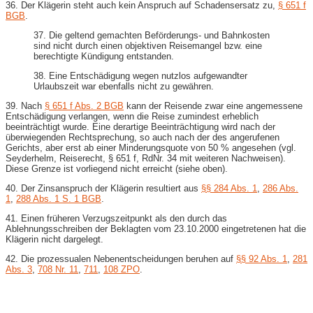
36. Der Klägerin steht auch kein Anspruch auf Schadensersatz zu,
§ 651 f
BGB
.
37. Die geltend gemachten Beförderungs- und Bahnkosten
sind nicht durch einen objektiven Reisemangel bzw. eine
berechtigte Kündigung entstanden.
38. Eine Entschädigung wegen nutzlos aufgewandter
Urlaubszeit war ebenfalls nicht zu gewähren.
39. Nach
§ 651 f Abs. 2 BGB
kann der Reisende zwar eine angemessene
Entschädigung verlangen, wenn die Reise zumindest erheblich
beeinträchtigt wurde. Eine derartige Beeinträchtigung wird nach der
überwiegenden Rechtsprechung, so auch nach der des angerufenen
Gerichts, aber erst ab einer Minderungsquote von 50 % angesehen (vgl.
Seyderhelm, Reiserecht, § 651 f, RdNr. 34 mit weiteren Nachweisen).
Diese Grenze ist vorliegend nicht erreicht (siehe oben).
40. Der Zinsanspruch der Klägerin resultiert aus
§§ 284 Abs. 1
,
286 Abs.
1
,
288 Abs. 1 S. 1 BGB
.
41. Einen früheren Verzugszeitpunkt als den durch das
Ablehnungsschreiben der Beklagten vom 23.10.2000 eingetretenen hat die
Klägerin nicht dargelegt.
42. Die prozessualen Nebenentscheidungen beruhen auf
§§ 92 Abs. 1
,
281
Abs. 3
,
708 Nr. 11
,
711
,
108 ZPO
.