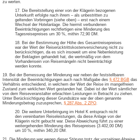
zu werten.
17. Die Bereitstellung einer von der Klägerin bezogenen
Unterkunft erfolgte nach ihrem – als unbestritten zu
geltenden Vorbringen (siehe oben) – erst nach einem
Wechsel der Hotelanlage. Die hiermit verbundenen
Beeinträchtigungen rechtfertigen eine Minderung des
Tagesreisepreises um 30 %, mithin 72,90 DM.
18. Bei der Bestimmung der Höhe des Gesamtreisepreises
war der Wert der Reiserücktrittskostenversicherung nicht zu
berücksichtigen, da es sich insoweit um eine Nebenleistung
der Beklagten gehandelt hat, die wertmäßig von dem
Vorhandensein von Reisemängeln nicht beeinträchtigt
werden konnte.
19. Bei der Bemessung der Minderung war neben der feststellbaren
Intensität der Beeinträchtigungen auch nach Maßgabe des
§ 472 BGB
das
Verhältnis entscheidend, in welchem der Wert der Reise im mangelfreien
Zustand zum wirklichen Wert gestanden hat. Dabei ist der Wert sämtlicher
von dem Reiseveranstalter erbrachten Leistungen in Betracht zu ziehen.
Unter Berücksichtigung dieser Grundsätze war der oben genannte
Minderungsbetrag zuzusprechen,
§ 287 Abs. 2 ZPO
.
20. Die weitere Unterbringung im Hotel K entsprach nicht
den vereinbarten Reiseleistungen, da diese Anlage von der
Klägerin nicht gebucht war. Diese Abweichung führt zu einer
weitergehenden Minderung des Reisepreises (3.402,00 DM)
um 10 %, mithin 340,20 DM.
21. Die Minderung war wegen dieser Störung trotz der vorzeitigen Abreise