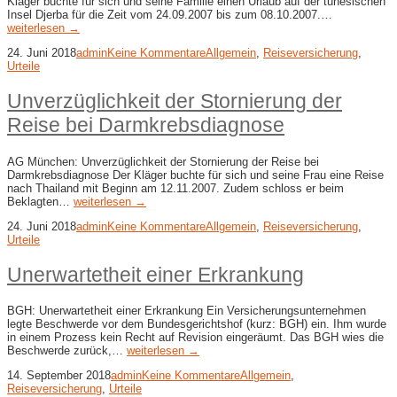
Kläger buchte für sich und seine Familie einen Urlaub auf der tunesischen
Insel Djerba für die Zeit vom 24.09.2007 bis zum 08.10.2007.…
weiterlesen →
24. Juni 2018
admin
Keine Kommentare
Allgemein
,
Reiseversicherung
,
Urteile
Unverzüglichkeit der Stornierung der
Reise bei Darmkrebsdiagnose
AG München: Unverzüglichkeit der Stornierung der Reise bei
Darmkrebsdiagnose Der Kläger buchte für sich und seine Frau eine Reise
nach Thailand mit Beginn am 12.11.2007. Zudem schloss er beim
Beklagten…
weiterlesen →
24. Juni 2018
admin
Keine Kommentare
Allgemein
,
Reiseversicherung
,
Urteile
Unerwartetheit einer Erkrankung
BGH: Unerwartetheit einer Erkrankung Ein Versicherungsunternehmen
legte Beschwerde vor dem Bundesgerichtshof (kurz: BGH) ein. Ihm wurde
in einem Prozess kein Recht auf Revision eingeräumt. Das BGH wies die
Beschwerde zurück,…
weiterlesen →
14. September 2018
admin
Keine Kommentare
Allgemein
,
Reiseversicherung
,
Urteile