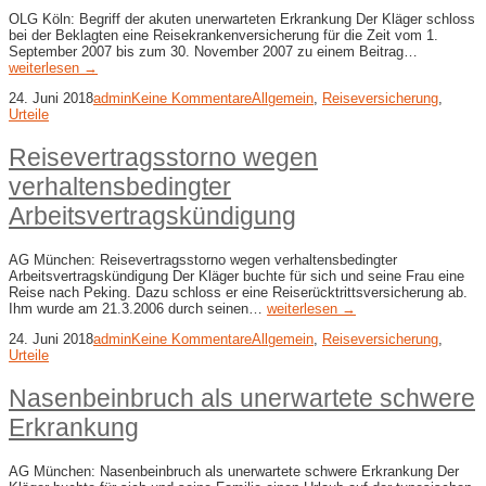
OLG Köln: Begriff der akuten unerwarteten Erkrankung Der Kläger schloss
bei der Beklagten eine Reisekrankenversicherung für die Zeit vom 1.
September 2007 bis zum 30. November 2007 zu einem Beitrag…
weiterlesen →
24. Juni 2018
admin
Keine Kommentare
Allgemein
,
Reiseversicherung
,
Urteile
Reisevertragsstorno wegen
verhaltensbedingter
Arbeitsvertragskündigung
AG München: Reisevertragsstorno wegen verhaltensbedingter
Arbeitsvertragskündigung Der Kläger buchte für sich und seine Frau eine
Reise nach Peking. Dazu schloss er eine Reiserücktrittsversicherung ab.
Ihm wurde am 21.3.2006 durch seinen…
weiterlesen →
24. Juni 2018
admin
Keine Kommentare
Allgemein
,
Reiseversicherung
,
Urteile
Nasenbeinbruch als unerwartete schwere
Erkrankung
AG München: Nasenbeinbruch als unerwartete schwere Erkrankung Der