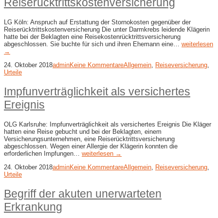
Reiserücktrittskostenversicherung
LG Köln: Anspruch auf Erstattung der Stornokosten gegenüber der
Reiserücktrittskostenversicherung Die unter Darmkrebs leidende Klägerin
hatte bei der Beklagten eine Reisekostenrücktrittsversicherung
abgeschlossen. Sie buchte für sich und ihren Ehemann eine…
weiterlesen
→
24. Oktober 2018
admin
Keine Kommentare
Allgemein
,
Reiseversicherung
,
Urteile
Impfunverträglichkeit als versichertes
Ereignis
OLG Karlsruhe: Impfunverträglichkeit als versichertes Ereignis Die Kläger
hatten eine Reise gebucht und bei der Beklagten, einem
Versicherungsunternehmen, eine Reiserücktrittsversicherung
abgeschlossen. Wegen einer Allergie der Klägerin konnten die
erforderlichen Impfungen…
weiterlesen →
24. Oktober 2018
admin
Keine Kommentare
Allgemein
,
Reiseversicherung
,
Urteile
Begriff der akuten unerwarteten
Erkrankung