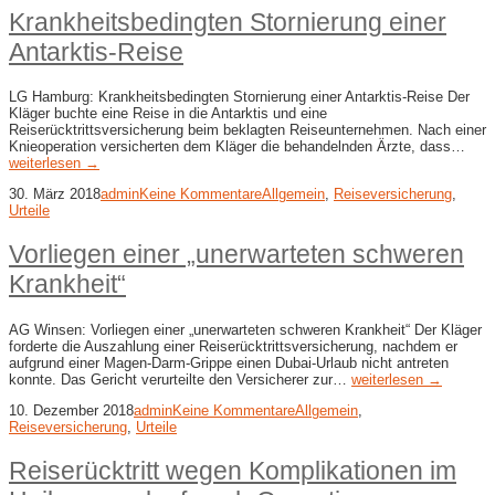
Krankheitsbedingten Stornierung einer
Antarktis-​Reise
LG Hamburg: Krankheitsbedingten Stornierung einer Antarktis-​Reise Der
Kläger buchte eine Reise in die Antarktis und eine
Reiserücktrittsversicherung beim beklagten Reiseunternehmen. Nach einer
Knieoperation versicherten dem Kläger die behandelnden Ärzte, dass…
weiterlesen →
30. März 2018
admin
Keine Kommentare
Allgemein
,
Reiseversicherung
,
Urteile
Vorliegen einer „unerwarteten schweren
Krankheit“
AG Winsen: Vorliegen einer „unerwarteten schweren Krankheit“ Der Kläger
forderte die Auszahlung einer Reiserücktrittsversicherung, nachdem er
aufgrund einer Magen-Darm-Grippe einen Dubai-Urlaub nicht antreten
konnte. Das Gericht verurteilte den Versicherer zur…
weiterlesen →
10. Dezember 2018
admin
Keine Kommentare
Allgemein
,
Reiseversicherung
,
Urteile
Reiserücktritt wegen Komplikationen im