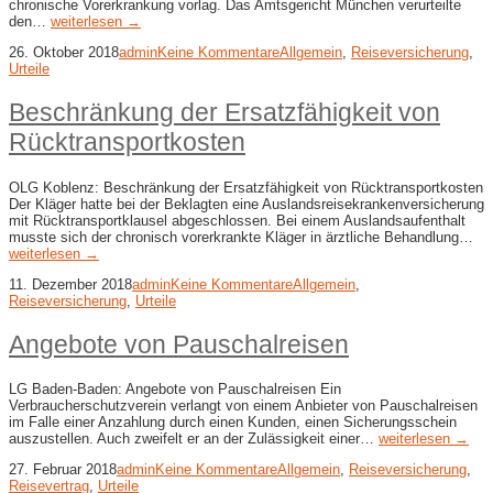
chronische Vorerkrankung vorlag. Das Amtsgericht München verurteilte
den…
weiterlesen →
26. Oktober 2018
admin
Keine Kommentare
Allgemein
,
Reiseversicherung
,
Urteile
Beschränkung der Ersatzfähigkeit von
Rücktransportkosten
OLG Koblenz: Beschränkung der Ersatzfähigkeit von Rücktransportkosten
Der Kläger hatte bei der Beklagten eine Auslandsreisekrankenversicherung
mit Rücktransportklausel abgeschlossen. Bei einem Auslandsaufenthalt
musste sich der chronisch vorerkrankte Kläger in ärztliche Behandlung…
weiterlesen →
11. Dezember 2018
admin
Keine Kommentare
Allgemein
,
Reiseversicherung
,
Urteile
Angebote von Pauschalreisen
LG Baden-Baden: Angebote von Pauschalreisen Ein
Verbraucherschutzverein verlangt von einem Anbieter von Pauschalreisen
im Falle einer Anzahlung durch einen Kunden, einen Sicherungsschein
auszustellen. Auch zweifelt er an der Zulässigkeit einer…
weiterlesen →
27. Februar 2018
admin
Keine Kommentare
Allgemein
,
Reiseversicherung
,
Reisevertrag
,
Urteile