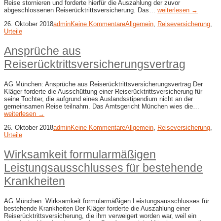
Reise stornieren und forderte hierfür die Auszahlung der zuvor
abgeschlossenen Reiserücktrittsversicherung. Das…
weiterlesen →
26. Oktober 2018
admin
Keine Kommentare
Allgemein
,
Reiseversicherung
,
Urteile
Ansprüche aus
Reiserücktrittsversicherungsvertrag
AG München: Ansprüche aus Reiserücktrittsversicherungsvertrag Der
Kläger forderte die Ausschüttung einer Reiserücktrittsversicherung für
seine Tochter, die aufgrund eines Auslandsstipendium nicht an der
gemeinsamen Reise teilnahm. Das Amtsgericht München wies die…
weiterlesen →
26. Oktober 2018
admin
Keine Kommentare
Allgemein
,
Reiseversicherung
,
Urteile
Wirksamkeit formularmäßigen
Leistungsausschlusses für bestehende
Krankheiten
AG München: Wirksamkeit formularmäßigen Leistungsausschlusses für
bestehende Krankheiten Der Kläger forderte die Auszahlung einer
Reiserücktrittsversicherung, die ihm verweigert worden war, weil ein