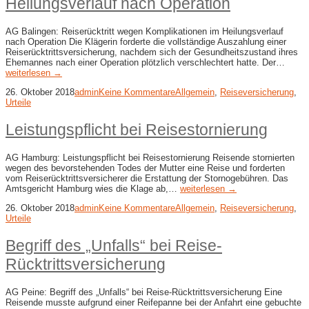
Heilungsverlauf nach Operation
AG Balingen: Reiserücktritt wegen Komplikationen im Heilungsverlauf
nach Operation Die Klägerin forderte die vollständige Auszahlung einer
Reiserücktrittsversicherung, nachdem sich der Gesundheitszustand ihres
Ehemannes nach einer Operation plötzlich verschlechtert hatte. Der…
weiterlesen →
26. Oktober 2018
admin
Keine Kommentare
Allgemein
,
Reiseversicherung
,
Urteile
Leistungspflicht bei Reisestornierung
AG Hamburg: Leistungspflicht bei Reisestornierung Reisende stornierten
wegen des bevorstehenden Todes der Mutter eine Reise und forderten
vom Reiserücktrittsversicherer die Erstattung der Stornogebühren. Das
Amtsgericht Hamburg wies die Klage ab,…
weiterlesen →
26. Oktober 2018
admin
Keine Kommentare
Allgemein
,
Reiseversicherung
,
Urteile
Begriff des „Unfalls“ bei Reise-​
Rücktrittsversicherung
AG Peine: Begriff des „Unfalls“ bei Reise-​Rücktrittsversicherung Eine
Reisende musste aufgrund einer Reifepanne bei der Anfahrt eine gebuchte