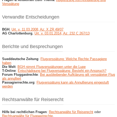
Verspätung
Verwandte Entscheidungen
BGH
,
Urt. v. 11.03.2008, Az: X ZR 49/07
AG Charlottenburg
,
Urt. v. 03.01.2014, Az: 232 C 267/13
Berichte und Besprechungen
Sueddeutsche Zeitung
:
Flugverspätung: Welche Rechte Passagiere
haben
Die Welt
:
BGH nimmt Flugverspätungen unter die Lupe
T-Online
:
Entschädigung bei Flugverspätung: Besteht ein Anspruch?
Forum Fluggastrechte
:
Bei ausbleibender Aufklärung gilt verspäteter Flug
als annulliert
Passagierrechte.org
:
Flugverspätung kann als Annullierung eingestuft
werden
Rechtsanwälte für Reiserecht
Hilfe bei rechtlichen Fragen
:
Rechtsanwälte für Reiserecht
oder
Rechtsanwälte für Fluggastrechte
.