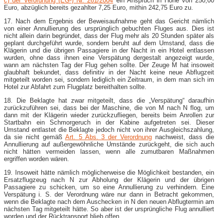
c) der Verordnung (EG-) Nr. 261/2004
ein Anspruch in Höhe von 250,00
Euro, abzüglich bereits gezahlter 7,25 Euro, mithin 242,75 Euro zu.
17. Nach dem Ergebnis der Beweisaufnahme geht das Gericht nämlich
von einer Annullierung des ursprünglich gebuchten Fluges aus. Dies ist
nicht allein darin begründet, dass der Flug mehr als 20 Stunden später als
geplant durchgeführt wurde, sondern beruht auf dem Umstand, dass die
Klägerin und die übrigen Passagiere in der Nacht in ein Hotel entlassen
wurden, ohne dass ihnen eine Verspätung dergestalt angezeigt wurde,
wann am nächsten Tag der Flug gehen sollte. Der Zeuge M hat insoweit
glaubhaft bekundet, dass definitiv in der Nacht keine neue Abflugzeit
mitgeteilt worden sei, sondern lediglich ein Zeitraum, in dem man sich im
Hotel zur Abfahrt zum Flugplatz bereithalten sollte.
18. Die Beklagte hat zwar mitgeteilt, dass die „Verspätung“ daraufhin
zurückzuführen sei, dass bei der Maschine, die von M nach N flog, um
dann mit der Klägerin wieder zurückzufliegen, bereits beim Anrollen zur
Startbahn ein Schmorgeruch in der Kabine aufgetreten sei. Dieser
Umstand entlastet die Beklagte jedoch nicht von ihrer Ausgleichszahlung,
da sie nicht gemäß
Art. 5 Abs. 3 der Verordnung
nachweist, dass die
Annullierung auf außergewöhnliche Umstände zurückgeht, die sich auch
nicht hätten vermeiden lassen, wenn alle zumutbaren Maßnahmen
ergriffen worden wären.
19. Insoweit hätte nämlich möglicherweise die Möglichkeit bestanden, ein
Ersatzflugzeug nach N zur Abholung der Klägerin und der übrigen
Passagiere zu schicken, um so eine Annullierung zu verhindern. Eine
Verspätung i. S. der Verordnung wäre nur dann in Betracht gekommen,
wenn die Beklagte nach dem Auschecken in N den neuen Abflugtermin am
nächsten Tag mitgeteilt hätte. So aber ist der ursprüngliche Flug annulliert
worden und der Rücktransport blieb offen.