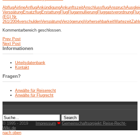
Abflug
Airline
Anflug
Ankündigung
Ankunftszeit
Anschlussflug
Anspruch
Ausglei
Verspätung
Ersatzflug
Erstattung
Flug
Flugannullierung
Fluggastverordnung
Flu
(EG) Nr.
261/2004
verschulden
Verspätung
Verzögerung
Vorhersehbarkeit
Wartezeit
Zahl
Kommentarbereich geschlossen.
Prev Post
Next Post
Informationen
Urteilsdatenbank
Kontakt
Fragen?
Anwälte für Reiserecht
Anwälte für Flugrecht
© 1995 - 2019
Impressum
❤
Gemeinschaftsprojekt Reise-Recht-
Wiki.de
nach oben