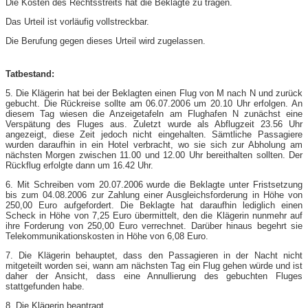
Die Kosten des Rechtsstreits hat die Beklagte zu tragen.
Das Urteil ist vorläufig vollstreckbar.
Die Berufung gegen dieses Urteil wird zugelassen.
Tatbestand:
5. Die Klägerin hat bei der Beklagten einen Flug von M nach N und zurück
gebucht. Die Rückreise sollte am 06.07.2006 um 20.10 Uhr erfolgen. An
diesem Tag wiesen die Anzeigetafeln am Flughafen N zunächst eine
Verspätung des Fluges aus. Zuletzt wurde als Abflugzeit 23.56 Uhr
angezeigt, diese Zeit jedoch nicht eingehalten. Sämtliche Passagiere
wurden daraufhin in ein Hotel verbracht, wo sie sich zur Abholung am
nächsten Morgen zwischen 11.00 und 12.00 Uhr bereithalten sollten. Der
Rückflug erfolgte dann um 16.42 Uhr.
6. Mit Schreiben vom 20.07.2006 wurde die Beklagte unter Fristsetzung
bis zum 04.08.2006 zur Zahlung einer Ausgleichsforderung in Höhe von
250,00 Euro aufgefordert. Die Beklagte hat daraufhin lediglich einen
Scheck in Höhe von 7,25 Euro übermittelt, den die Klägerin nunmehr auf
ihre Forderung von 250,00 Euro verrechnet. Darüber hinaus begehrt sie
Telekommunikationskosten in Höhe von 6,08 Euro.
7. Die Klägerin behauptet, dass den Passagieren in der Nacht nicht
mitgeteilt worden sei, wann am nächsten Tag ein Flug gehen würde und ist
daher der Ansicht, dass eine Annullierung des gebuchten Fluges
stattgefunden habe.
8. Die Klägerin beantragt,