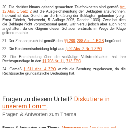
20. Die darüber hinaus geltend gemachten Telefonkosten sind gemäß
Art.
12 Abs. 1 Satz 2
auf die Ausgleichsleistung der Beklagten anzurechnen.
Insoweit ist das Gericht an die Erklärung der Beklagten gebunden (vergl.
Ernst Führich, Reiserecht, 5. Auflage 2005, Randnr. 1033). Zwar hat dies
die Beklagte nicht vorprozessual getan, war hierzu jedoch aber auch nicht
angehalten, da die Klägerin diesen Schaden erstmals im Wege der Klage
geltend machte.
21. Der Zinsanspruch ist gemäß den
§§ 286
,
288 Abs. 1 BGB
begründet.
22. Die Kostenentscheidung folgt aus
§ 92 Abs. 2 Nr. 1 ZPO
.
23. Die Entscheidung über die vorläufige Vollstreckbarkeit hat ihre
Rechtsgrundlage in den
§§ 708 Nr. 11
,
713 ZPO
.
24. Gemäß
§ 511 Abs. 4 ZPO
wurde die Berufung zugelassen, da die
Rechtssache grundsätzliche Bedeutung hat.
Fragen zu diesem Urteil?
Diskutiere in
unserem Forum
.
Fragen & Antworten zum Thema
Fragen & Antworten zum Thema
:
Abgrenzung von Annulierung und