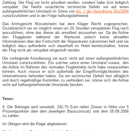
Zahlung. Der Flug sei nicht annulliert worden, sondern habe sich lediglich
verspätet. Der hierfür ursächliche technische Defekt sei auf einen
außergewöhnlichen Umstand im Sinne von
Art. 7 der Verordnung 261/2004
zurückzuführen und in der Folge haftungsbefreiend.
Das Amtsgericht Rüsselsheim hat dem Kläger Recht zugesprochen.
Grundsätzlich sei es möglich einen um 20 Stunden verspäteten Flug noch
auszuführen, ohne das dieser als annulliert anzusehen sei. Da die Airline
den Fluggästen während der Wartezeit jedoch keine aktuellen
Informationen über den Fortschritt der Reparaturen zukommen ließ und sie
lediglich dazu aufforderte sich dauerhaft im Hotel bereitzuhalten, könne
der Flug nicht als verspätet eingestuft werden.
Die vorliegende Annullierung sei auch nicht auf einen außergewöhnlichen
Umstand zurückzuführen. Ein solcher setze einen Umstand voraus, den
die Airline im Rahmen des normalen Flugbetriebs nicht habe voraussehen
können. Auch müsse er sich außerhalb der Eingriffsmöglichkeiten des
Unternehmens befunden haben. Da ein technischer Defekt fast alltäglich
und durch regelmäßige Kontrollen zu verhindern sei, könne sich die Airline
nicht auf haftungsbefreiende Umstände berufen.
Tenor:
4. Die Beklagte wird verurteilt, 242,75 Euro nebst Zinsen in Höhe von 5
Prozentpunkten über dem jeweiligen Basiszinssatz seit dem 05.08.2006
zu zahlen.
Im Übrigen wird die Klage abgewiesen.