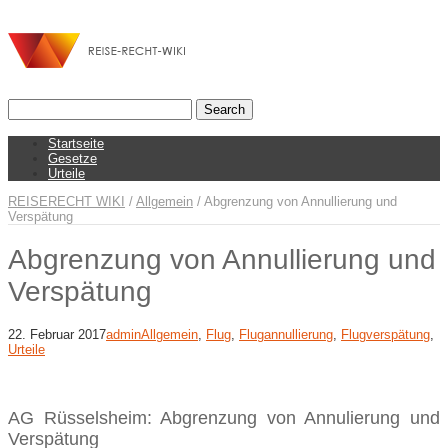
Startseite
Gesetze
Urteile
REISERECHT WIKI
/
Allgemein
/
Abgrenzung von Annullierung und
Verspätung
Abgrenzung von Annullierung und
Verspätung
22. Februar 2017
admin
Allgemein
,
Flug
,
Flugannullierung
,
Flugverspätung
,
Urteile
AG Rüsselsheim: Abgrenzung von Annulierung und
Verspätung