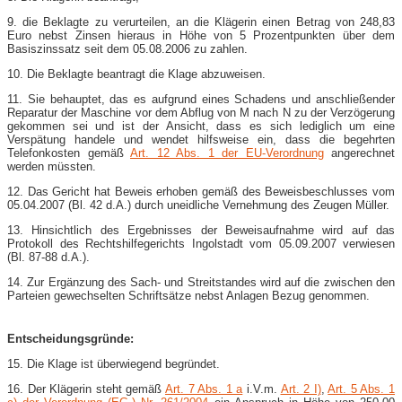
9. die Beklagte zu verurteilen, an die Klägerin einen Betrag von 248,83
Euro nebst Zinsen hieraus in Höhe von 5 Prozentpunkten über dem
Basiszinssatz seit dem 05.08.2006 zu zahlen.
10. Die Beklagte beantragt die Klage abzuweisen.
11. Sie behauptet, das es aufgrund eines Schadens und anschließender
Reparatur der Maschine vor dem Abflug von M nach N zu der Verzögerung
gekommen sei und ist der Ansicht, dass es sich lediglich um eine
Verspätung handele und wendet hilfsweise ein, dass die begehrten
Telefonkosten gemäß
Art. 12 Abs. 1 der EU-Verordnung
angerechnet
werden müssten.
12. Das Gericht hat Beweis erhoben gemäß des Beweisbeschlusses vom
05.04.2007 (Bl. 42 d.A.) durch uneidliche Vernehmung des Zeugen Müller.
13. Hinsichtlich des Ergebnisses der Beweisaufnahme wird auf das
Protokoll des Rechtshilfegerichts Ingolstadt vom 05.09.2007 verwiesen
(Bl. 87-88 d.A.).
14. Zur Ergänzung des Sach- und Streitstandes wird auf die zwischen den
Parteien gewechselten Schriftsätze nebst Anlagen Bezug genommen.
Entscheidungsgründe:
15. Die Klage ist überwiegend begründet.
16. Der Klägerin steht gemäß
Art. 7 Abs. 1 a
i.V.m.
Art. 2 I)
,
Art. 5 Abs. 1