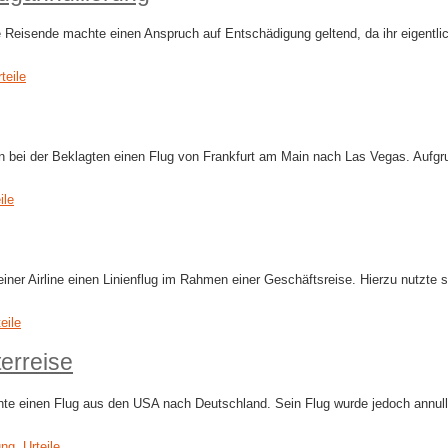
 Reisende machte einen Anspruch auf Entschädigung geltend, da ihr eigentlic
teile
ten bei der Beklagten einen Flug von Frankfurt am Main nach Las Vegas. Aufg
ile
einer Airline einen Linienflug im Rahmen einer Geschäftsreise. Hierzu nutzt
eile
terreise
hte einen Flug aus den USA nach Deutschland. Sein Flug wurde jedoch annulli
ung
,
Urteile