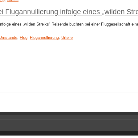
Flugannullierung infolge eines „wilden Stre
olge eines „wilden Streiks“ Reisende buchten bei einer Fluggesellschaft eine
 Umstände
,
Flug
,
Flugannullierung
,
Urteile