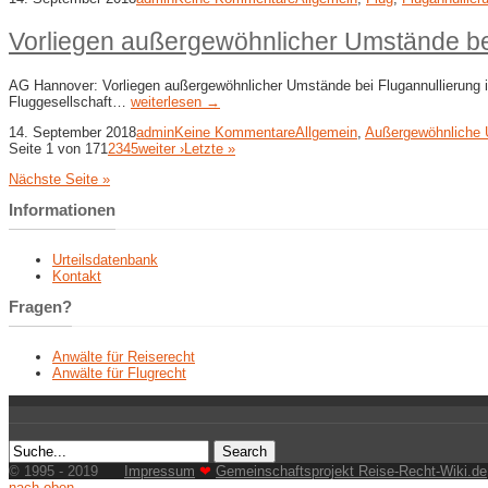
Vorliegen außergewöhnlicher Umstände bei 
AG Hannover: Vorliegen außergewöhnlicher Umstände bei Flugannullierung inf
Fluggesellschaft…
weiterlesen →
14. September 2018
admin
Keine Kommentare
Allgemein
,
Außergewöhnliche
Seite 1 von 17
1
2
3
4
5
weiter ›
Letzte »
Nächste Seite »
Informationen
Urteilsdatenbank
Kontakt
Fragen?
Anwälte für Reiserecht
Anwälte für Flugrecht
© 1995 - 2019
Impressum
❤
Gemeinschaftsprojekt Reise-Recht-Wiki.de
nach oben