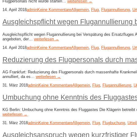
Flugpersonals nicht würde starten…
weiterlesen →
14. April 2018
admin
Keine Kommentare
Allgemein
,
Flug
,
Flugannullierung
,
Ur
Ausgleichspflicht wegen Flugannullierung 
Ausgleichspflicht wegen Flugannullierung bei Verspätung des Ersatzfluges A
angeboten, der…
weiterlesen →
14. April 2018
admin
Keine Kommentare
Allgemein
,
Flug
,
Flugannullierung
,
Ur
Reduzierung des Flugpersonals durch ma
AG Frankfurt: Reduzierung des Flugpersonals durch massenhafte Krankmeldu
annulliert, da es…
weiterlesen →
31. März 2018
admin
Keine Kommentare
Allgemein
,
Flug
,
Flugannullierung
,
Ur
Umbuchung ohne Kenntnis des Fluggaste
KG Berlin: Umbuchung ohne Kenntnis des Fluggastes Die Klägerin betreibt e
weiterlesen →
31. März 2018
admin
Keine Kommentare
Allgemein
,
Flug
,
Flugbuchung
,
Urtei
Ausgleichsanspruch wegen kurzfristiger Fl