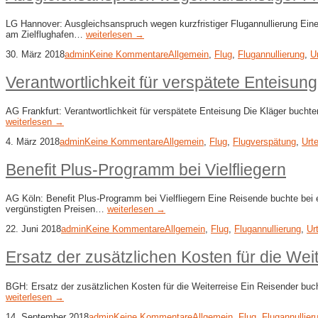
LG Hannover: Ausgleichsanspruch wegen kurzfristiger Flugannullierung Eine
am Zielflughafen…
weiterlesen →
30. März 2018
admin
Keine Kommentare
Allgemein
,
Flug
,
Flugannullierung
,
Ur
Verantwortlichkeit für verspätete Enteisung
AG Frankfurt: Verantwortlichkeit für verspätete Enteisung Die Kläger buch
weiterlesen →
4. März 2018
admin
Keine Kommentare
Allgemein
,
Flug
,
Flugverspätung
,
Urte
Benefit Plus-Programm bei Vielfliegern
AG Köln: Benefit Plus-Programm bei Vielfliegern Eine Reisende buchte bei 
vergünstigten Preisen…
weiterlesen →
22. Juni 2018
admin
Keine Kommentare
Allgemein
,
Flug
,
Flugannullierung
,
Urt
Ersatz der zusätzlichen Kosten für die Wei
BGH: Ersatz der zusätzlichen Kosten für die Weiterreise Ein Reisender buc
weiterlesen →
14. September 2018
admin
Keine Kommentare
Allgemein
,
Flug
,
Flugannullier