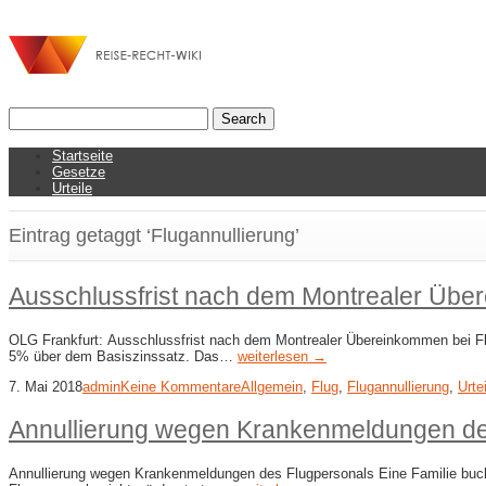
Startseite
Gesetze
Urteile
Eintrag getaggt ‘Flugannullierung’
Ausschlussfrist nach dem Montrealer Übe
OLG Frankfurt: Ausschlussfrist nach dem Montrealer Übereinkommen bei Flu
5% über dem Basiszinssatz. Das…
weiterlesen →
7. Mai 2018
admin
Keine Kommentare
Allgemein
,
Flug
,
Flugannullierung
,
Urte
Annullierung wegen Krankenmeldungen de
Annullierung wegen Krankenmeldungen des Flugpersonals Eine Familie bucht